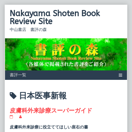
Skip
Nakayama Shoten Book
to
content
Review Site
中山書店 書評の森
Posts
日本医事新報
tagged
皮膚科外来診療スーパーガイド
皮
Read
膚
more
科
posts
皮膚科外来診療に役立ててほしい座右の書
外
by