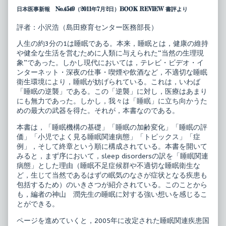
ピ
author
日本医事新報 No.4549（2011年7月2日）BOOK REVIEW 書評より
ク
of
シ
小
ス
児
評者：小沢浩（島田療育センター医務部長）
14
科
睡
臨
人生の約3分の1は睡眠である。本来，睡眠とは，健康の維持
眠
床
や健全な生活を営むために人類に与えられた“当然の生理現
関
ピ
連
ク
象”であった。しかし現代においては，テレビ・ビデオ・イ
病
シ
ンターネット・深夜の仕事・喫煙や飲酒など，不適切な睡眠
態
ス
衛生環境により，睡眠が妨げられている。これは，いわば
published
14
「睡眠の逆襲」である。この「逆襲」に対し，医療はあまり
on
睡
眠
にも無力であった。しかし，我々は「睡眠」に立ち向かうた
関
めの最大の武器を得た。それが，本書なのである。
連
病
本書は，「睡眠機構の基礎」「睡眠の加齢変化」「睡眠の評
態,
価」「小児でよく見る睡眠関連病態」「トピックス」「症
例」，そして終章という順に構成されている。本書を開いて
みると，まず序において，sleep disordersの訳を「睡眠関連
病態」とした理由（睡眠不足症候群や不適切な睡眠衛生な
ど，生じて当然であるはずの眠気のなさが症状となる疾患も
包括するため）のいきさつが紹介されている。このことから
も，編者の神山 潤先生の睡眠に対する強い想いを感じるこ
とができる。
ページを進めていくと，2005年に改定された睡眠関連疾患国