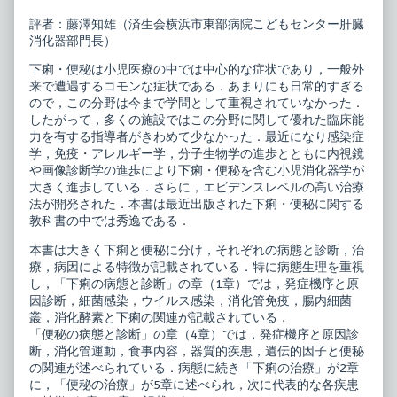
ク
of
シ
小
評者：藤澤知雄（済生会横浜市東部病院こどもセンター肝臓
ス
児
消化器部門長）
18
科
下
臨
下痢・便秘は小児医療の中では中心的な症状であり，一般外
痢・
床
来で遭遇するコモンな症状である．あまりにも日常的すぎる
便
ピ
秘
ク
ので，この分野は今まで学問として重視されていなかった．
published
シ
したがって，多くの施設ではこの分野に関して優れた臨床能
on
ス
力を有する指導者がきわめて少なかった．最近になり感染症
18
学，免疫・アレルギー学，分子生物学の進歩とともに内視鏡
下
痢・
や画像診断学の進歩により下痢・便秘を含む小児消化器学が
便
大きく進歩している．さらに，エビデンスレベルの高い治療
秘,
法が開発された．本書は最近出版された下痢・便秘に関する
教科書の中では秀逸である．
本書は大きく下痢と便秘に分け，それぞれの病態と診断，治
療，病因による特徴が記載されている．特に病態生理を重視
し，「下痢の病態と診断」の章（1章）では，発症機序と原
因診断，細菌感染，ウイルス感染，消化管免疫，腸内細菌
叢，消化酵素と下痢の関連が記載されている．
「便秘の病態と診断」の章（4章）では，発症機序と原因診
断，消化管運動，食事内容，器質的疾患，遺伝的因子と便秘
の関連が述べられている．病態に続き「下痢の治療」が2章
に，「便秘の治療」が5章に述べられ，次に代表的な各疾患