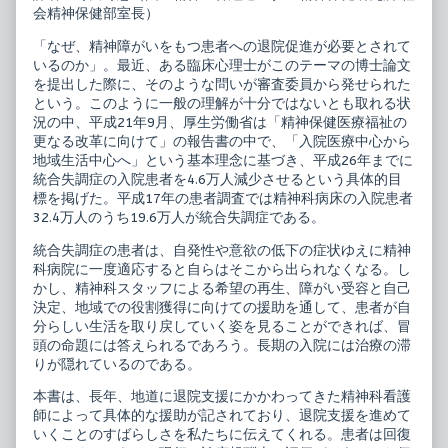
ギ
神
会精神保健部室長）
ナ
科
ー
退
「なぜ、精神障がいをもつ患者への退院促進が必要とされて
ズ
院
いるのか」。最近、ある臨床心理士がこのテーマの博士論文
ノ
支
ー
援
を提出した際に、そのような問いが審査委員から発せられた
ト
ビ
という。このように一般の理解が十分ではないとも取れる状
published
ギ
況の中、平成21年9月、厚生労働省は「精神保健医療福祉の
on
ナ
更なる改革に向けて」の報告書の中で、「入院医療中心から
ー
ズ
地域生活中心へ」という基本理念に基づき、平成26年までに
ノ
統合失調症の入院患者を4.6万人減少させるという具体的目
ー
標を掲げた。平成17年の患者調査では精神科病床の入院患者
ト,
32.4万人のうち19.6万人が統合失調症である。
統合失調症の患者は、自発性や意欲の低下の症状ゆえに精神
科病院に一度適応すると自らはそこから出られなくなる。し
かし、精神科スタッフによる希望の再生、障がい受容と自己
決定、地域での役割獲得に向けての援助を通して、患者が自
分らしい生活を取り戻していく姿を見ることができれば、冒
頭の命題には答えられるであろう。長期の入院には治療の滞
りが隠れているのである。
本書は、長年、地道に退院支援にかかわってきた精神科看護
師によって具体的な援助が記されており、退院支援を進めて
いくことのすばらしさを私たちに伝えてくれる。患者は回復