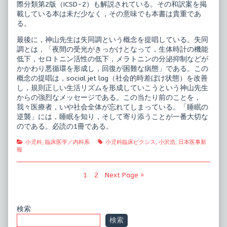
際分類第2版（ICSD-2）も解説されている。その和訳案を掲
載している本は未だ少なく，その意味でも本書は貴重であ
る。
最後に，神山先生は失同調という概念を提唱している。失同
調とは，「夜間の受光がきっかけとなって，生体時計の機能
低下，セロトニン活性の低下，メラトニンの分泌抑制などが
かかわり悪循環を形成し，回復が困難な病態」である。この
概念の提唱は，social jet lag（社会的時差ぼけ状態）を改善
し，規則正しい生活リズムを形成していこうという神山先生
からの強烈なメッセージである。この当たり前のことを，
我々医療者，いや社会全体が忘れてしまっている。「睡眠の
逆襲」には，睡眠を知り，そして寄り添うことが一番大切な
のである。必読の1冊である。
Categories
Tags
小児科
,
臨床医学／内科系
小児科臨床ピクシス
,
小沢浩
,
日本医事新
報
投
Page
Page
1
2
Next Page »
稿
の
Primary
検索
ペ
検索