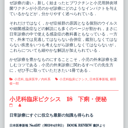
ぜ診療の違い，新しく始まったヒブワクチンと小児用肺炎球
菌ワクチンが小児のかぜ診療にどのようなインパクトを与え
ているかなどが，分かりやすく述べられている．
それだけではなく，かぜ症候群の原因となる個別のウイルス
や細菌感染症などの解説にも多くのページが割かれ，まさに
日常診療の中で使える感染症の教科書ともなっている．一方
で，外来では見逃してはならない合併症，鑑別しなくてはな
らない疾患をいつも考えながら診療しなくてはならないが，
これらについても細やかな解説が加えられている．
かぜ診療を豊かなものにすることこそ，小児の外来診療を楽
しむコツである．小児の外来診療に関わるすべての先生方
に，ぜひ手に取っていただきたい1冊である．
Categories
Tags
小児科
,
臨床医学／内科系
小児科臨床ピクシス
,
日本医事新報
,
横田
俊一郎
小児科臨床ピクシス 18 下痢・便秘
小
Read
児
more
科
posts
日常診療にすぐに役立ち最新の知識も得られる
臨
by
床
the
日本医事新報 No.4537（2011年4月9日） BOOK REVIEW 書評より
ピ
author