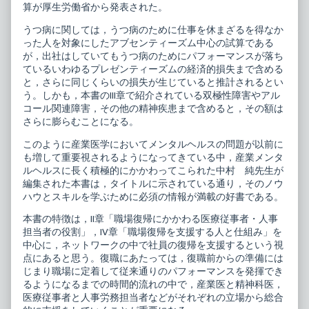
神
門
算が厚生労働省から発表された。
科
医
臨
の
うつ病に関しては，うつ病のために仕事を休まざるを得なか
床
た
った人を対象にしたアブセンティーズム中心の試算である
リ
め
が，出社はしていてもうつ病のためにパフォーマンスが落ち
ュ
の
ているいわゆるプレゼンティーズムの経済的損失まで含める
ミ
精
エ
神
と，さらに同じくらいの損失が生じていると推計されるとい
ー
科
う。しかも，本書のIII章で紹介されている双極性障害やアル
ル
臨
コール関連障害，その他の精神疾患まで含めると，その額は
18
床
職
リ
さらに膨らむことになる。
場
ュ
復
ミ
このように産業医学においてメンタルヘルスの問題が以前に
帰
エ
も増して重要視されるようになってきている中，産業メンタ
の
ー
ルヘルスに長く積極的にかかわってこられた中村 純先生が
ノ
ル
ウ
18
編集された本書は，タイトルに示されている通り，そのノウ
ハ
職
ハウとスキルを学ぶために必須の情報が満載の好書である。
ウ
場
と
復
本書の特徴は，II章「職場復帰にかかわる医療従事者・人事
ス
帰
担当者の役割」，IV章「職場復帰を支援する人と仕組み」を
キ
の
ル
ノ
中心に，ネットワークの中で社員の復帰を支援するという視
published
ウ
点にあると思う。復職にあたっては，復職前からの準備には
on
ハ
じまり職場に定着して従来通りのパフォーマンスを発揮でき
ウ
るようになるまでの時間的流れの中で，産業医と精神科医，
と
ス
医療従事者と人事労務担当者などがそれぞれの立場から総合
キ