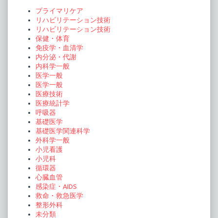
Sidebar
ー
プライマリケア
ジ
リハビリテーション技術
リハビリテーション技術
送
保健・体育
り
免疫学・血清学
内分泌・代謝
内科学一般
医学一般
医学一般
医療技術
医療統計学
呼吸器
基礎医学
基礎医学関連科学
外科学一般
小児看護
小児科
循環器
心臓血管
感染症・AIDS
救命・救急医学
整形外科
未分類