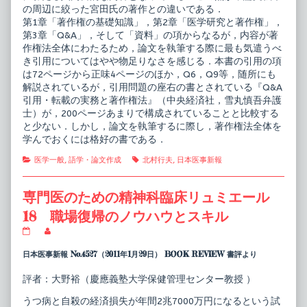
の周辺に絞った宮田氏の著作との違いである．
第1章「著作権の基礎知識」，第2章「医学研究と著作権」，
第3章「Q&A」，そして「資料」の項からなるが，内容が著
作権法全体にわたるため，論文を執筆する際に最も気遣うべ
き引用についてはやや物足りなさを感じる．本書の引用の項
は72ページから正味4ページのほか，Q6，Q9等，随所にも
解説されているが，引用問題の座右の書とされている『Q&A
引用・転載の実務と著作権法』（中央経済社，雪丸慎吾弁護
士）が，200ページあまりで構成されていることと比較する
と少ない．しかし，論文を執筆するに際し，著作権法全体を
学んでおくには格好の書である．
Categories
Tags
医学一般
,
語学・論文作成
北村行夫
,
日本医事新報
専門医のための精神科臨床リュミエール
18 職場復帰のノウハウとスキル
専
Read
門
more
医
posts
日本医事新報 No.4527（2011年1月29日） BOOK REVIEW 書評より
の
by
た
the
評者：大野裕（慶應義塾大学保健管理センター教授 ）
め
author
の
of
うつ病と自殺の経済損失が年間2兆7000万円になるという試
精
専