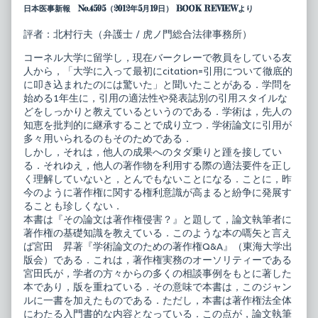
は
the
日本医事新報 No.4595（2012年5月19日） BOOK REVIEWより
著
author
作
of
権
そ
評者：北村行夫（弁護士 / 虎ノ門総合法律事務所）
侵
の
害？
論
コーネル大学に留学し，現在バークレーで教員をしている友
－
文
人から，「大学に入って最初にcitation=引用について徹底的
基
は
に叩き込まれたのには驚いた」と聞いたことがある．学問を
礎
著
知
作
始める1年生に，引用の適法性や発表誌別の引用スタイルな
識
権
どをしっかりと教えているというのである．学術は，先人の
か
侵
知恵を批判的に継承することで成り立つ．学術論文に引用が
ら
害？
多々用いられるのもそのためである．
Q
－
＆
基
しかし，それは，他人の成果へのタダ乗りと踵を接してい
A
礎
る．それゆえ，他人の著作物を利用する際の適法要件を正し
－
知
く理解していないと，とんでもないことになる．ことに，昨
published
識
今のように著作権に関する権利意識が高まると紛争に発展す
on
か
ら
ることも珍しくない．
Q
本書は『その論文は著作権侵害？』と題して，論文執筆者に
＆
著作権の基礎知識を教えている．このような本の嚆矢と言え
A
ば宮田 昇著『学術論文のための著作権Q&A』（東海大学出
－,
版会）である．これは，著作権実務のオーソリティーである
宮田氏が，学者の方々からの多くの相談事例をもとに著した
本であり，版を重ねている．その意味で本書は，このジャン
ルに一書を加えたものである．ただし，本書は著作権法全体
にわたる入門書的な内容となっている．この点が，論文執筆