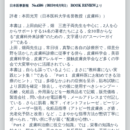
来
the
日本医事新報 No.4598（2012年6月9日） BOOK REVIEWより
診
author
療
of
ス
皮
評者：本田光芳（日本医科大学名誉教授（皮膚科））
ー
膚
パ
科
本書は，上田由紀子，畑 三恵子両先生を中心に，2人を心
ー
外
からサポートする14名の著者たちによる，全30章からな
ガ
来
る“皮膚科外来診療”のための，文字通りの“スーパーガイ
イ
診
ド
療
ド”である．
published
ス
上田，畑両先生は，常日頃，真摯に各自の診療所で，得意分
on
ー
野を活かした皮膚科診療に従事する傍ら，皮膚科学会，美容
パ
皮膚科学会，皮膚アレルギー・接触皮膚炎学会など多くの学
ー
ガ
会で大変華やかに活躍されている．
イ
本書は，自らも謳っているように，まさに“教科書にない実
ド,
践ヒント集！”である．「Part 1 皮膚科医にお勧めできる治
療のヒント」では，多様なかぶれの症例を呈示，貼布試験に
より原因を確定・除去し，その後に使用すべきシャンプー・
石鹸，化粧品，外用薬などを一般商品名で記載，販売価格，
製造会社，問い合わせ電話番号，メールアドレスまで付記し
ている．さらに肌着，靴下，イオントフォレーゼ，ピーリン
グ，レーザー脱毛，化粧品指導（アトピー性皮膚炎，ざ瘡，
光老化予防と改善）など，こまやかな指導方法が懇切丁寧に
述べられ，“痒い所に手が届く”配慮が心憎い．
「Part 2 皮膚科治療に役立つ知識」では，栄養の知識から