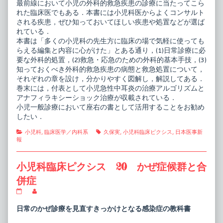
最前線において小児の外科的救急疾患の診療に当たってこら
れた臨床医でもある．本書には小児科医からよくコンサルト
される疾患，ぜひ知っておいてほしい疾患や処置などが選ば
れている．
本書は「多くの小児科の先生方に臨床の場で気軽に使っても
らえる編集と内容に心がけた」とある通り，(1)日常診療に必
要な外科的処置，(2)救急・応急のための外科的基本手技，(3)
知っておくべき外科的救急疾患の病態と救急処置について，
それぞれの章を設け，分かりやすく図解し，解説してある．
巻末には，付表として小児急性中耳炎の治療アルゴリズムと
アナフィラキシーショック治療が収載されている．
小児一般診療において座右の書として活用することをお勧め
したい．
Categories
Tags
小児科
,
臨床医学／内科系
久保実
,
小児科臨床ピクシス
,
日本医事新
報
小児科臨床ピクシス 20 かぜ症候群と合
併症
小
Read
児
more
科
posts
日常のかぜ診療を見直すきっかけとなる感染症の教科書
臨
by
床
the