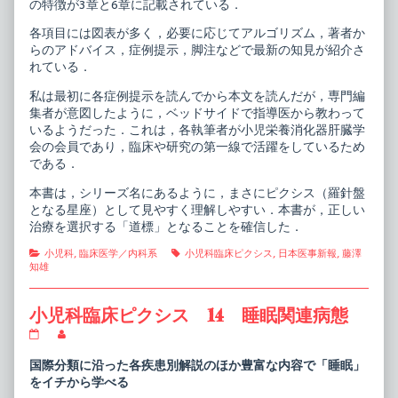
の特徴が3章と6章に記載されている．
各項目には図表が多く，必要に応じてアルゴリズム，著者か
らのアドバイス，症例提示，脚注などで最新の知見が紹介さ
れている．
私は最初に各症例提示を読んでから本文を読んだが，専門編
集者が意図したように，ベッドサイドで指導医から教わって
いるようだった．これは，各執筆者が小児栄養消化器肝臓学
会の会員であり，臨床や研究の第一線で活躍をしているため
である．
本書は，シリーズ名にあるように，まさにピクシス（羅針盤
となる星座）として見やすく理解しやすい．本書が，正しい
治療を選択する「道標」となることを確信した．
Categories
Tags
小児科
,
臨床医学／内科系
小児科臨床ピクシス
,
日本医事新報
,
藤澤
知雄
小児科臨床ピクシス 14 睡眠関連病態
小
Read
児
more
科
posts
国際分類に沿った各疾患別解説のほか豊富な内容で「睡眠」
臨
by
をイチから学べる
床
the