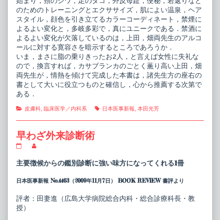
始まり，頸のシワ，足のタコ，外反母趾，便秘，若返りなど
のためのトレーニングとエクササイズ，肌によい温泉，ヘア
スタイル，顔色を引き立てるカラーコーディネート，禁煙に
よるよい変化と，多岐多彩で，真にユニークである．禁酒に
よるよい変化が欠落しているのは，上田，畑両先生のアルコ
ールに対する寛容さを暗示するところであろうか．
いま，まさに脂の乗りきったお2人，と言えば女性に失礼な
ので，換言すれば，カサブランカのごとく薫り高い上田，畑
両先生が，情熱を傾けて完成した本書は，諸先生方の座右の
書として大いに役立つものと確信し，心から推薦する次第で
ある．
Categories
Tags
皮膚科
,
臨床医学／内科系
日本医事新報
,
本田光芳
早わざ外来診断術
早
Read
わ
more
ざ
posts
主要徴候からの鑑別診断に強い味方になってくれる1冊
外
by
来
the
日本医事新報 No.4463（2009年11月7日） BOOK REVIEW 書評より
診
author
断
of
術
早
評者：田妻進（広島大学病院総合内科・総合診療科長・教
published
わ
授）
on
ざ
外