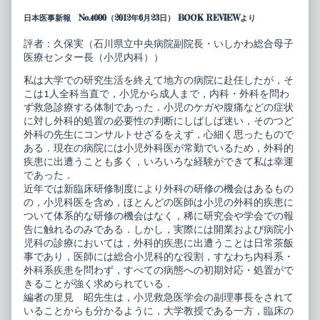
床
the
日本医事新報 No.4600（2012年6月23日） BOOK REVIEWより
ピ
author
ク
of
シ
小
評者：久保実（石川県立中央病院副院長・いしかわ総合母子
ス
児
医療センター長（小児内科））
21
科
小
臨
私は大学での研究生活を終えて地方の病院に赴任したが，そ
児
床
こは1人全科当直で，小児から成人まで，内科・外科を問わ
外
ピ
来
ク
ず救急診療する体制であった．小児のケガや腹痛などの症状
で
シ
に対し外科的処置の必要性の判断にしばしば迷い，そのつど
役
ス
外科の先生にコンサルトせざるをえず，心細く思ったもので
立
21
ある．現在の病院には小児外科医が常勤でいるため，外科的
つ
小
外
児
疾患に出遭うことも多く，いろいろな経験ができて私は幸運
科
外
であった．
的
来
近年では新臨床研修制度により外科の研修の機会はあるもの
処
で
の，小児科医を含め，ほとんどの医師は小児の外科的疾患に
置
役
published
立
ついて体系的な研修の機会はなく，稀に研究会や学会での報
on
つ
告に触れるのみである．しかし，実際には開業および病院小
外
児科の診療においては，外科的疾患に出遭うことは日常茶飯
科
事であり，医師には総合小児科的な役割，すなわち内科系・
的
処
外科系疾患を問わず，すべての病態への初期対応・処置がで
置,
きることが強く求められている．
編者の里見 昭先生は，小児救急医学会の副理事長をされて
いることからも分かるように，大学教授である一方，臨床の