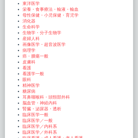
東洋医学
栄養・食事療法・輸液・輸血
母性保健・小児保健・育児学
消化器
生命科学
生物学・分子生物学
産婦人科
画像医学・超音波医学
病理学
癌・腫瘍一般
皮膚科
看護
看護学一般
眼科
精神医学
糖尿病
耳鼻咽喉科・頭頸部外科
脳血管・神経内科
腎臓・泌尿器・透析
臨床医学一般
臨床医学／一般
臨床医学／内科系
臨床医学／外科系