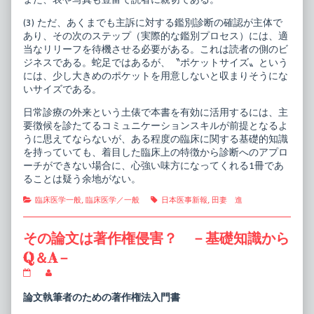
(3) ただ、あくまでも主訴に対する鑑別診断の確認が主体で
あり、その次のステップ（実際的な鑑別プロセス）には、適
当なリリーフを待機させる必要がある。これは読者の側のビ
ジネスである。蛇足ではあるが、〝ポケットサイズ〟という
には、少し大きめのポケットを用意しないと収まりそうにな
いサイズである。
日常診療の外来という土俵で本書を有効に活用するには、主
要徴候を診たてるコミュニケーションスキルが前提となるよ
うに思えてならないが、ある程度の臨床に関する基礎的知識
を持っていても、着目した臨床上の特徴から診断へのアプロ
ーチができない場合に、心強い味方になってくれる1冊であ
ることは疑う余地がない。
Categories
Tags
臨床医学一般
,
臨床医学／一般
日本医事新報
,
田妻 進
その論文は著作権侵害？ －基礎知識から
Q＆A－
そ
Read
の
more
論
posts
論文執筆者のための著作権法入門書
文
by