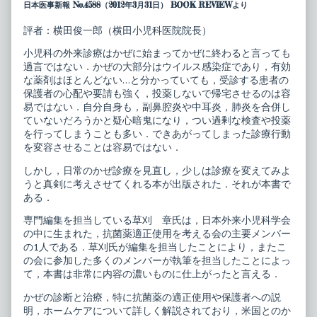
日本医事新報 No.4588（2012年3月31日） BOOK REVIEWより
ピ
author
ク
of
シ
小
評者：横田俊一郎（横田小児科医院院長）
ス
児
20
科
小児科の外来診療はかぜに始まってかぜに終わると言っても
か
臨
過言ではない．かぜの大部分はウイルス感染症であり，有効
ぜ
床
な薬剤はほとんどない…と分かっていても，受診する患者の
症
ピ
候
ク
保護者の心配や要請も強く，投薬しないで帰宅させるのは容
群
シ
易ではない．自分自身も，副鼻腔炎や中耳炎，肺炎を合併し
と
ス
ていないだろうかと疑心暗鬼になり，つい過剰な検査や投薬
合
20
を行ってしまうことも多い．できあがってしまった診療行動
併
か
症
ぜ
を変容させることは容易ではない．
published
症
on
候
しかし，日常のかぜ診療を見直し，少しは診療を変えてみよ
群
うと真剣に考えさせてくれる本が出版された．それが本書で
と
ある．
合
併
専門編集を担当している草刈 章氏は，日本外来小児科学会
症,
の中に生まれた，抗菌薬適正使用を考える会の主要メンバー
の1人である．草刈氏が編集を担当したことにより，またこ
の会に参加した多くのメンバーが執筆を担当したことによっ
て，本書は非常に内容の濃いものに仕上がったと言える．
かぜの診断と治療，特に抗菌薬の適正使用や保護者への説
明，ホームケアについて詳しく解説されており，米国とのか