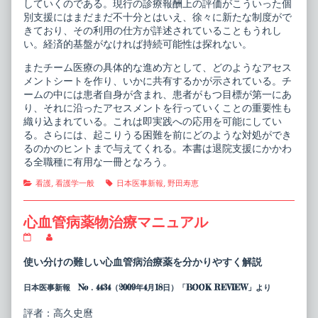
していくのである。現行の診療報酬上の評価がこういった個
別支援にはまだまだ不十分とはいえ、徐々に新たな制度がで
きており、その利用の仕方が詳述されていることもうれし
い。経済的基盤がなければ持続可能性は探れない。
またチーム医療の具体的な進め方として、どのようなアセス
メントシートを作り、いかに共有するかが示されている。チ
ームの中には患者自身が含まれ、患者がもつ目標が第一にあ
り、それに沿ったアセスメントを行っていくことの重要性も
織り込まれている。これは即実践への応用を可能にしてい
る。さらには、起こりうる困難を前にどのような対処ができ
るのかのヒントまで与えてくれる。本書は退院支援にかかわ
る全職種に有用な一冊となろう。
Categories
Tags
看護
,
看護学一般
日本医事新報
,
野田寿恵
心血管病薬物治療マニュアル
心
Read
血
more
管
posts
使い分けの難しい心血管病治療薬を分かりやすく解説
病
by
薬
the
日本医事新報 No．4434（2009年4月18日）「BOOK REVIEW」より
物
author
治
of
療
心
評者：高久史麿