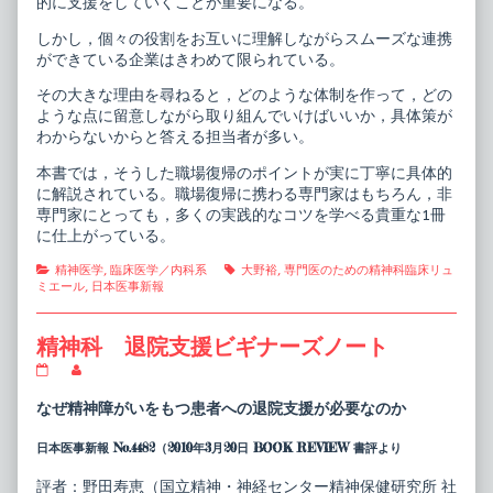
的に支援をしていくことが重要になる。
ル,
しかし，個々の役割をお互いに理解しながらスムーズな連携
ができている企業はきわめて限られている。
その大きな理由を尋ねると，どのような体制を作って，どの
ような点に留意しながら取り組んでいけばいいか，具体策が
わからないからと答える担当者が多い。
本書では，そうした職場復帰のポイントが実に丁寧に具体的
に解説されている。職場復帰に携わる専門家はもちろん，非
専門家にとっても，多くの実践的なコツを学べる貴重な1冊
に仕上がっている。
Categories
Tags
精神医学
,
臨床医学／内科系
大野裕
,
専門医のための精神科臨床リュ
ミエール
,
日本医事新報
精神科 退院支援ビギナーズノート
精
Read
神
more
科
posts
なぜ精神障がいをもつ患者への退院支援が必要なのか
退
by
院
the
日本医事新報 No.4482（2010年3月20日 BOOK REVIEW 書評より
支
author
援
of
ビ
精
評者：野田寿恵（国立精神・神経センター精神保健研究所 社