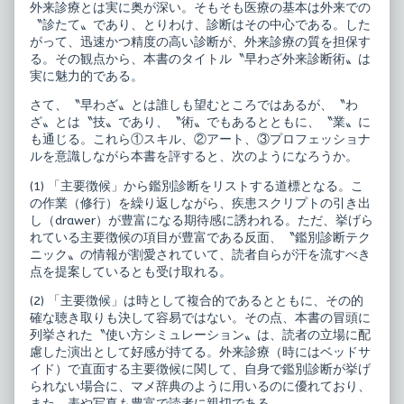
外来診療とは実に奥が深い。そもそも医療の基本は外来での
来
〝診たて〟であり、とりわけ、診断はその中心である。した
診
断
がって、迅速かつ精度の高い診断が、外来診療の質を担保す
術,
る。その観点から、本書のタイトル〝早わざ外来診断術〟は
実に魅力的である。
さて、〝早わざ〟とは誰しも望むところではあるが、〝わ
ざ〟とは〝技〟であり、〝術〟でもあるとともに、〝業〟に
も通じる。これら①スキル、②アート、③プロフェッショナ
ルを意識しながら本書を評すると、次のようになろうか。
(1) 「主要徴候」から鑑別診断をリストする道標となる。こ
の作業（修行）を繰り返しながら、疾患スクリプトの引き出
し（drawer）が豊富になる期待感に誘われる。ただ、挙げら
れている主要徴候の項目が豊富である反面、〝鑑別診断テク
ニック〟の情報が割愛されていて、読者自らが汗を流すべき
点を提案しているとも受け取れる。
(2) 「主要徴候」は時として複合的であるとともに、その的
確な聴き取りも決して容易ではない。その点、本書の冒頭に
列挙された〝使い方シミュレーション〟は、読者の立場に配
慮した演出として好感が持てる。外来診療（時にはベッドサ
イド）で直面する主要徴候に関して、自身で鑑別診断が挙げ
られない場合に、マメ辞典のように用いるのに優れており、
また、表や写真も豊富で読者に親切である。