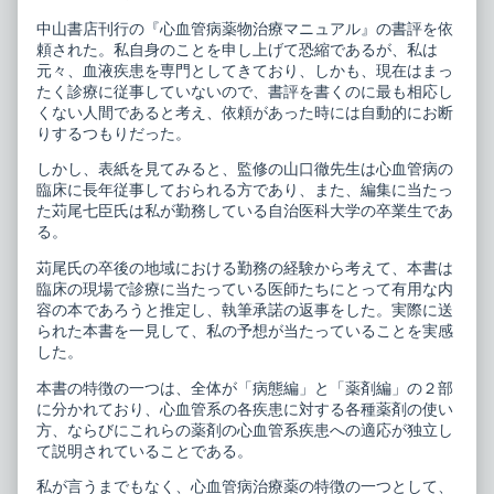
マ
血
ニ
管
中山書店刊行の『心血管病薬物治療マニュアル』の書評を依
ュ
病
頼された。私自身のことを申し上げて恐縮であるが、私は
ア
薬
元々、血液疾患を専門としてきており、しかも、現在はまっ
ル
物
published
治
たく診療に従事していないので、書評を書くのに最も相応し
on
療
くない人間であると考え、依頼があった時には自動的にお断
マ
りするつもりだった。
ニ
ュ
しかし、表紙を見てみると、監修の山口徹先生は心血管病の
ア
臨床に長年従事しておられる方であり、また、編集に当たっ
ル,
た苅尾七臣氏は私が勤務している自治医科大学の卒業生であ
る。
苅尾氏の卒後の地域における勤務の経験から考えて、本書は
臨床の現場で診療に当たっている医師たちにとって有用な内
容の本であろうと推定し、執筆承諾の返事をした。実際に送
られた本書を一見して、私の予想が当たっていることを実感
した。
本書の特徴の一つは、全体が「病態編」と「薬剤編」の２部
に分かれており、心血管系の各疾患に対する各種薬剤の使い
方、ならびにこれらの薬剤の心血管系疾患への適応が独立し
て説明されていることである。
私が言うまでもなく、心血管病治療薬の特徴の一つとして、