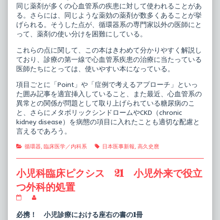
同じ薬剤が多くの心血管系の疾患に対して使われることがあ
る。さらには、同じような薬効の薬剤が数多くあることが挙
げられる。そうした点が、循環器系の専門家以外の医師にと
って、薬剤の使い分けを困難にしている。
これらの点に関して、この本はきわめて分かりやすく解説し
ており、診療の第一線で心血管系疾患の治療に当たっている
医師たちにとっては、使いやすい本になっている。
項目ごとに「Point」や「症例で考えるアプローチ」といっ
た囲み記事を適宜挿入していること、また最近、心血管系の
異常との関係が問題として取り上げられている糖尿病のこ
と、さらにメタボリックシンドロームやCKD（chronic
kidney disease）を病態の項目に入れたことも適切な配慮と
言えるであろう。
Categories
Tags
循環器
,
臨床医学／内科系
日本医事新報
,
高久史麿
小児科臨床ピクシス 21 小児外来で役立
つ外科的処置
小
Read
児
more
科
posts
必携！ 小児診療における座右の書の1冊
臨
by