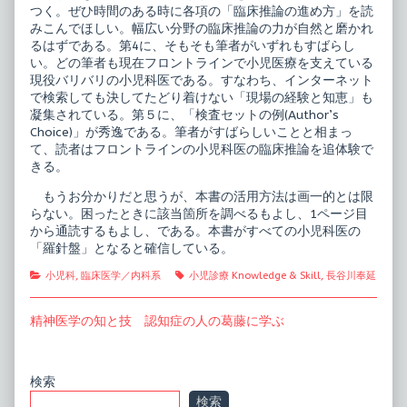
つく。ぜひ時間のある時に各項の「臨床推論の進め方」を読
みこんでほしい。幅広い分野の臨床推論の力が自然と磨かれ
るはずである。第4に、そもそも筆者がいずれもすばらし
い。どの筆者も現在フロントラインで小児医療を支えている
現役バリバリの小児科医である。すなわち、インターネット
で検索しても決してたどり着けない「現場の経験と知恵」も
凝集されている。第５に、「検査セットの例(Author’s
Choice)」が秀逸である。筆者がすばらしいことと相まっ
て、読者はフロントラインの小児科医の臨床推論を追体験で
きる。
もうお分かりだと思うが、本書の活用方法は画一的とは限
らない。困ったときに該当箇所を調べるもよし、1ページ目
から通読するもよし、である。本書がすべての小児科医の
「羅針盤」となると確信している。
Categories
Tags
小児科
,
臨床医学／内科系
小児診療 Knowledge & Skill
,
長谷川奉延
投
Previous
精神医学の知と技 認知症の人の葛藤に学ぶ
post:
稿
ナ
Primary
検索
ビ
検索