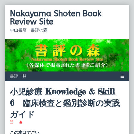
Skip
Nakayama Shoten Book
to
content
Review Site
中山書店 書評の森
小児診療 Knowledge & Skill
6 臨床検査と鑑別診断の実践
ガイド
小
Read
児
more
診
posts
この本はすごい