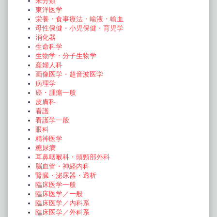
未分類
東洋医学
栄養・食事療法・輸液・輸血
母性保健・小児保健・育児学
消化器
生命科学
生物学・分子生物学
産婦人科
画像医学・超音波医学
病理学
癌・腫瘍一般
皮膚科
看護
看護学一般
眼科
精神医学
糖尿病
耳鼻咽喉科・頭頸部外科
脳血管・神経内科
腎臓・泌尿器・透析
臨床医学一般
臨床医学／一般
臨床医学／内科系
臨床医学／外科系