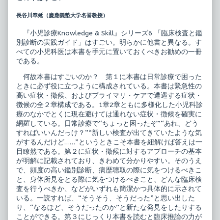
療
by
Knowledge
the
長谷川奉延（慶應義塾大学名誉教授）
&
author
Skill
of
6
小
『小児診療Knowledge & Skill』シリーズ6 「臨床検査と鑑
臨
児
別診断の実践ガイド」はすごい。明らかに他書と異なる。す
床
診
べての小児科医は本書を手元に置いておくべきお勧めの一冊
検
療
である。
査
Knowledge
と
&
鑑
Skill
何故本書はすごいのか？ 第１に本書は日常診療で困った
別
6
ときに必ず役に立つように構成されている。本書は緊急性の
診
臨
高い症状・徴候、およびプライマリ・ケアで遭遇する症状・
断
床
徴候の全２章構成である。1章2章ともに多様化した小児科診
の
検
実
査
療のなかでとくに現在避けては通れない症状・徴候を確実に
践
と
網羅している。日常診療で“ちょっと困ったぞ”“あれ、どう
ガ
鑑
すればいいんだっけ？”“新しい検査が出てきていたような気
イ
別
がするんだけど……”というときこそ本書を紐解けば答えは一
ド
診
published
断
目瞭然である。第２に症状・徴候に対するアプローチの基本
on
の
が明解に記載されており、きわめて分かりやすい。そのうえ
実
で、頻度の高い鑑別診断、病歴聴取の際に気をつけるべきこ
践
と、身体所見をとる際に気をつけるべきこと、どんな臨床検
ガ
イ
査を行うべきか、などがいずれも簡潔かつ具体的に示されて
ド,
いる。一読すれば、“そうそう、そうだった”と思い出した
り、“なるほど、そうだったのか”と新たな発見をしたりする
ことができる。第３にじっくり本書を読むと臨床推論の力が