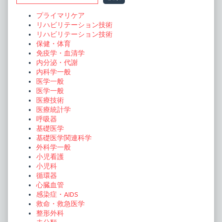
Sidebar
ゲ
プライマリケア
ー
リハビリテーション技術
リハビリテーション技術
シ
保健・体育
ョ
免疫学・血清学
内分泌・代謝
ン
内科学一般
医学一般
医学一般
医療技術
医療統計学
呼吸器
基礎医学
基礎医学関連科学
外科学一般
小児看護
小児科
循環器
心臓血管
感染症・AIDS
救命・救急医学
整形外科