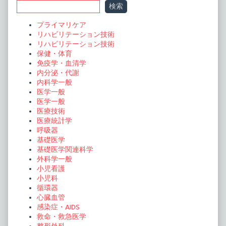
検索
ゲ
Sidebar
ー
プライマリケア
リハビリテーション技術
シ
リハビリテーション技術
ョ
保健・体育
免疫学・血清学
ン
内分泌・代謝
内科学一般
医学一般
医学一般
医療技術
医療統計学
呼吸器
基礎医学
基礎医学関連科学
外科学一般
小児看護
小児科
循環器
心臓血管
感染症・AIDS
救命・救急医学