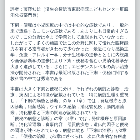
ク
of
シ
小
評者：藤澤知雄（済生会横浜市東部病院こどもセンター肝臓
ス
児
消化器部門長）
18
科
下
臨
下痢・便秘は小児医療の中では中心的な症状であり，一般外
痢・
床
来で遭遇するコモンな症状である．あまりにも日常的すぎる
便
ピ
秘
ク
ので，この分野は今まで学問として重視されていなかった．
published
シ
したがって，多くの施設ではこの分野に関して優れた臨床能
on
ス
力を有する指導者がきわめて少なかった．最近になり感染症
18
学，免疫・アレルギー学，分子生物学の進歩とともに内視鏡
下
痢・
や画像診断学の進歩により下痢・便秘を含む小児消化器学が
便
大きく進歩している．さらに，エビデンスレベルの高い治療
秘,
法が開発された．本書は最近出版された下痢・便秘に関する
教科書の中では秀逸である．
本書は大きく下痢と便秘に分け，それぞれの病態と診断，治
療，病因による特徴が記載されている．特に病態生理を重視
し，「下痢の病態と診断」の章（1章）では，発症機序と原
因診断，細菌感染，ウイルス感染，消化管免疫，腸内細菌
叢，消化酵素と下痢の関連が記載されている．
「便秘の病態と診断」の章（4章）では，発症機序と原因診
断，消化管運動，食事内容，器質的疾患，遺伝的因子と便秘
の関連が述べられている．病態に続き「下痢の治療」が2章
に，「便秘の治療」が5章に述べられ，次に代表的な各疾患