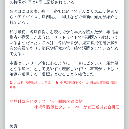
の特徴が3章と6章に記載されている．
各項目には図表が多く，必要に応じてアルゴリズム，著者か
らのアドバイス，症例提示，脚注などで最新の知見が紹介さ
れている．
私は最初に各症例提示を読んでから本文を読んだが，専門編
集者が意図したように，ベッドサイドで指導医から教わって
いるようだった．これは，各執筆者が小児栄養消化器肝臓学
会の会員であり，臨床や研究の第一線で活躍をしているため
である．
本書は，シリーズ名にあるように，まさにピクシス（羅針盤
となる星座）として見やすく理解しやすい．本書が，正しい
治療を選択する「道標」となることを確信した．
Categories
Tags
小児科
,
臨床医学／内科系
小児科臨床ピクシス
,
日本医事新報
,
藤澤
知雄
投
Previous
小児科臨床ピクシス 14 睡眠関連病態
post:
Next
小児科臨床ピクシス 20 かぜ症候群と合併症
稿
post:
ナ
ビ
Primary
検索