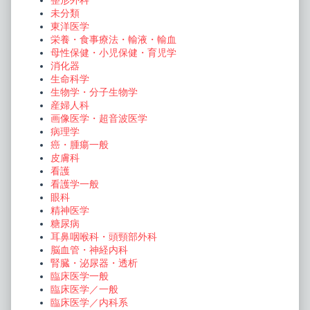
整形外科
未分類
東洋医学
栄養・食事療法・輸液・輸血
母性保健・小児保健・育児学
消化器
生命科学
生物学・分子生物学
産婦人科
画像医学・超音波医学
病理学
癌・腫瘍一般
皮膚科
看護
看護学一般
眼科
精神医学
糖尿病
耳鼻咽喉科・頭頸部外科
脳血管・神経内科
腎臓・泌尿器・透析
臨床医学一般
臨床医学／一般
臨床医学／内科系