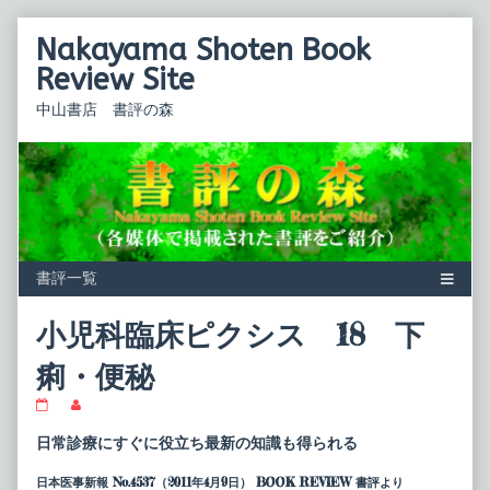
Skip
Nakayama Shoten Book
to
content
Review Site
中山書店 書評の森
小児科臨床ピクシス 18 下
痢・便秘
小
Read
児
more
科
posts
日常診療にすぐに役立ち最新の知識も得られる
臨
by
床
the
日本医事新報 No.4537（2011年4月9日） BOOK REVIEW 書評より
ピ
author