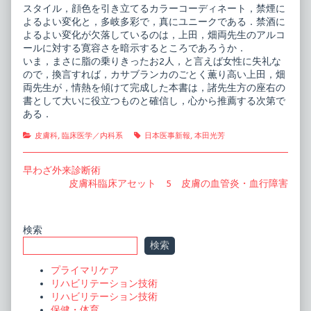
スタイル，顔色を引き立てるカラーコーディネート，禁煙に
よるよい変化と，多岐多彩で，真にユニークである．禁酒に
よるよい変化が欠落しているのは，上田，畑両先生のアルコ
ールに対する寛容さを暗示するところであろうか．
いま，まさに脂の乗りきったお2人，と言えば女性に失礼な
ので，換言すれば，カサブランカのごとく薫り高い上田，畑
両先生が，情熱を傾けて完成した本書は，諸先生方の座右の
書として大いに役立つものと確信し，心から推薦する次第で
ある．
Categories
Tags
皮膚科
,
臨床医学／内科系
日本医事新報
,
本田光芳
投
Previous
早わざ外来診断術
post:
Next
皮膚科臨床アセット 5 皮膚の血管炎・血行障害
稿
post:
ナ
ビ
Primary
検索
検索
ゲ
Sidebar
ー
プライマリケア
リハビリテーション技術
シ
リハビリテーション技術
ョ
保健・体育