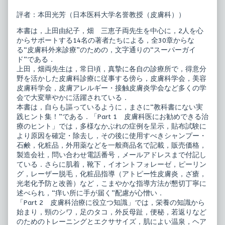
療
of
ス
皮
評者：本田光芳（日本医科大学名誉教授（皮膚科））
ー
膚
パ
科
本書は，上田由紀子，畑 三恵子両先生を中心に，2人を心
ー
外
からサポートする14名の著者たちによる，全30章からな
ガ
来
る“皮膚科外来診療”のための，文字通りの“スーパーガイ
イ
診
ド
療
ド”である．
published
ス
上田，畑両先生は，常日頃，真摯に各自の診療所で，得意分
on
ー
野を活かした皮膚科診療に従事する傍ら，皮膚科学会，美容
パ
皮膚科学会，皮膚アレルギー・接触皮膚炎学会など多くの学
ー
ガ
会で大変華やかに活躍されている．
イ
本書は，自らも謳っているように，まさに“教科書にない実
ド,
践ヒント集！”である．「Part 1 皮膚科医にお勧めできる治
療のヒント」では，多様なかぶれの症例を呈示，貼布試験に
より原因を確定・除去し，その後に使用すべきシャンプー・
石鹸，化粧品，外用薬などを一般商品名で記載，販売価格，
製造会社，問い合わせ電話番号，メールアドレスまで付記し
ている．さらに肌着，靴下，イオントフォレーゼ，ピーリン
グ，レーザー脱毛，化粧品指導（アトピー性皮膚炎，ざ瘡，
光老化予防と改善）など，こまやかな指導方法が懇切丁寧に
述べられ，“痒い所に手が届く”配慮が心憎い．
「Part 2 皮膚科治療に役立つ知識」では，栄養の知識から
始まり，頸のシワ，足のタコ，外反母趾，便秘，若返りなど
のためのトレーニングとエクササイズ，肌によい温泉，ヘア