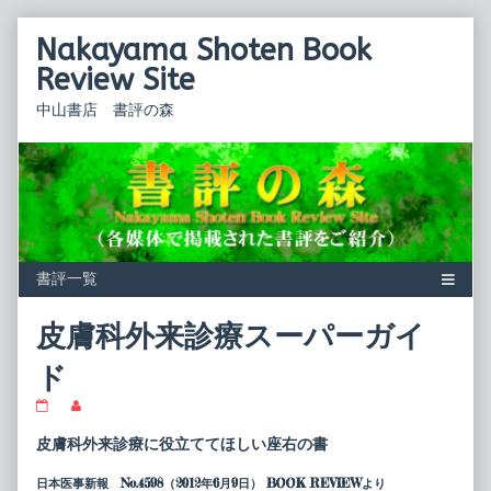
Skip
Nakayama Shoten Book
to
content
Review Site
中山書店 書評の森
皮膚科外来診療スーパーガイ
ド
皮
Read
膚
more
科
posts
皮膚科外来診療に役立ててほしい座右の書
外
by
来
the
日本医事新報 No.4598（2012年6月9日） BOOK REVIEWより
診
author