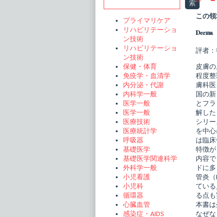
Sidebar
索
膚
科
この領
プライマリケア
臨
床
リハビリテーショ
Derma 
ア
ン技術
セ
リハビリテーショ
ッ
評者：
ン技術
ト
5
皮膚の
保健・体育
皮
程度整
免疫学・血清学
膚
膚科医
内分泌・代謝
の
血
国の新
内科学一般
管
とフラ
医学一般
炎・
解した
医学一般
血
シリー
医療技術
行
障
を中心
医療統計学
害
は臨床
呼吸器
publi
特徴が
基礎医学
on
内容で
基礎医学関連科学
ドに多
外科学一般
管炎（
小児看護
ている
小児科
る点も
循環器
本書は
心臓血管
なぜな
感染症・AIDS