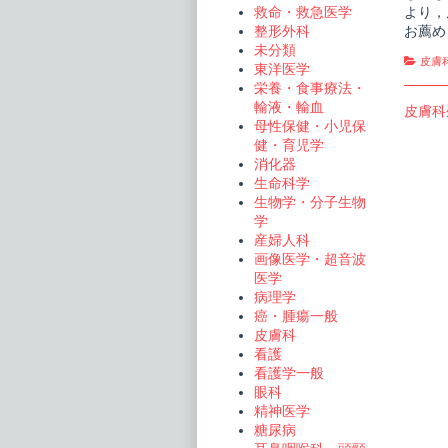
より，
救命・救急医学
お薦め
整形外科
未分類
Cate
皮膚
東洋医学
栄養・食事療法・
輸液・輸血
投
Previo
皮膚科
母性保健・小児保
post:
稿
健・育児学
消化器
ナ
生命科学
ビ
生物学・分子生物
学
ゲ
産婦人科
ー
画像医学・超音波
医学
シ
病理学
ョ
癌・腫瘍一般
ン
皮膚科
看護
看護学一般
眼科
精神医学
糖尿病