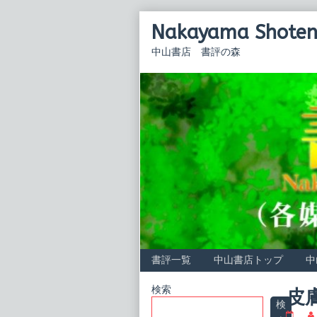
Skip
Nakayama Shoten 
to
content
中山書店 書評の森
書評一覧
中山書店トップ
中
Primary
検索
皮
検
皮