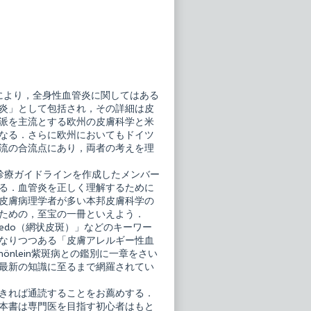
 分類により，全身性血管炎に関してはある
炎」として包括され，その詳細は皮
派を主流とする欧州の皮膚科学と米
なる．さらに欧州においてもドイツ
流の合流点にあり，両者の考えを理
診療ガイドラインを作成したメンバー
る．血管炎を正しく理解するために
皮膚病理学者が多い本邦皮膚科学の
ための，至宝の一冊といえよう．
edo（網状皮斑）」などのキーワー
なりつつある「皮膚アレルギー性血
hönlein紫斑病との鑑別に一章をさい
最新の知識に至るまで網羅されてい
きれば通読することをお薦めする．
本書は専門医を目指す初心者はもと