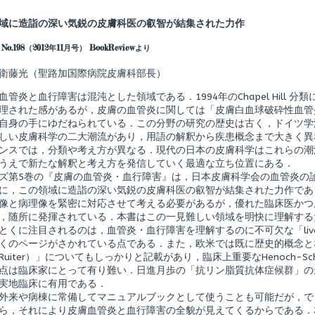
more
posts
域に造詣の深い気鋭の皮膚科医の叡智が結集された力作
by
the
No.198（2012年11月号） BookReviewより
author
of
皮
衛藤光（聖路加国際病院皮膚科部長）
膚
科
血管炎と血行障害は混沌とした領域である．1994年のChapel Hill
臨
理された感があるが，皮膚の血管炎に関しては「皮膚白血球破砕性血管
床
自身の手にゆだねられている．この分野の研究の歴史は古く，ドイツ学
ア
セ
しい皮膚科学の二大潮流があり，用語の解釈から疾患概念まで大きく異
ッ
ンスでは，分類や考え方が異なる．現代の日本の皮膚科学はこれらの潮
ト
うえで新たな解釈と考え方を発信していく最適な立ち位置にある．
5
ズ第5巻の『皮膚の血管炎・血行障害』は，日本皮膚科学会の血管炎の
皮
膚
に，この領域に造詣の深い気鋭の皮膚科医の叡智が結集された力作であ
の
像と病理像を緊密に対応させて考える必要があるが，優れた臨床医かつ
shed
血
，随所に発揮されている．本書はこの一見難しい領域を明快に理解する
管
とくに注目されるのは，血管炎・血行障害を理解するのに不可欠な「liv
炎・
血
くのページがさかれている点である．また，欧米では既に歴史的概念と
行
Ruiter）」についてもしっかりと記載があり，臨床上重要なHenoch-Sc
障
点は臨床家にとって有り難い．日進月歩の「抗リン脂質抗体症候群」の
害,
実地臨床に有用である．
外来や病棟に常備してマニュアルブックとして使うことも可能だが，で
ら，それにより皮膚血管炎と血行障害の全貌が見えてくるからである．