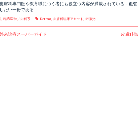
皮膚科専門医や教育職につく者にも役立つ内容が満載されている．血管
したい一冊である．
gories
Tags
科
,
臨床医学／内科系
Derma
,
皮膚科臨床アセット
,
衛藤光
us
Next
外来診療スーパーガイド
皮膚科臨
post: