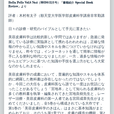
美
posts
Bella Pelle Vol.8 No.4（2023年11月号）「書籍紹介 Special Book
容
by
Review」より
皮
the
膚
author
評者：木村有太子（順天堂大学医学部皮膚科学講座非常勤講
科
of
師）
学
最
大
新
系
美
日々の診療・研究のバイブルとして手元に置きたい
1
容
美
皮
美容皮膚科学は比較的新しい学問ではありますが，急速に発
容
膚
展している診療に実臨床として携わるわれわれは，正確な情
皮
科
報の中から正しい知識やスキルを身につけていかなければな
膚
学
りません．昨今では，インターネットを通して簡単に情報が
科
大
学
系
手に入る便利な時代になりましたが，一方，過多な情報の中
の
1
からエビデンスに基づいた知識や手技を選ぶ方がむしろ大変
き
美
なのかもしれません．
ほ
容
ん
皮
美容皮膚科学の成書において，普遍的な知識やスキルを体系
published
膚
on
科
的に網羅した教科書は存在しなかったのではないでしょう
学
か．今回この大任を，皮膚科医なら誰でも一度はお世話にな
の
ったことがあるでしょう「宮地本」として知られる皮膚科の
き
ほ
多くの教科書を執筆・編集されてきた宮地良樹先生と，レー
ん,
ザー治療・美容皮膚科の第一人者である宮田成章先生がまと
めてくださいました．全5巻から構成されている大作です．
第1巻の「美容皮膚科学のきほん」はまさに基本知識がまと
められており，そのうち第1章では，皮膚の構造や機能，第2