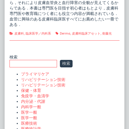
ら，それにより皮膚血管炎と血行障害の全貌が見えてくるか
らである．本書は専門医を目指す初心者はもとより，皮膚科
専門医や教育職につく者にも役立つ内容が満載されている．
血管に興味のある皮膚科臨床医すべてにお薦めしたい一冊で
ある．
Categories
Tags
皮膚科
,
臨床医学／内科系
Derma
,
皮膚科臨床アセット
,
衛藤光
Primary
検索
検索
Sidebar
プライマリケア
リハビリテーション技術
リハビリテーション技術
保健・体育
免疫学・血清学
内分泌・代謝
内科学一般
医学一般
医学一般
医療技術
医療統計学