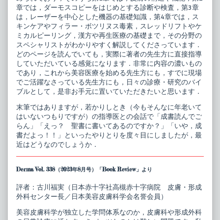
章では，ダーモスコピーをはじめとする診断や検査，第3章
は，レーザーを中心とした機器の基礎知識，第4章では，ス
キンケアやフィラー・ボツリヌス毒素，スレッドリフトやケ
ミカルピーリング，漢方や再生医療の基礎まで，その分野の
スペシャリストがわかりやすく解説してくださっています．
どのページを読んでいても，実際に著者の先生方に直接指導
していただいている感覚になります．非常に内容の濃いもの
であり，これから美容医療を始める先生方にも，すでに現場
でご活躍なさっている先生方にも，日々の診療・研究のバイ
ブルとして，是非お手元に置いていただきたいと思います．
末筆ではありますが，若かりしとき（今もそんなに年老いて
はいないつもりですが）の指導医との会話で「成書読んでご
らん」「えっ？ 聖書に書いてあるのですか？」「いや，成
書だよっ！！」といったやりとりを度々目にしましたが，最
近はどうなのでしょうか．
Derma Vol. 338（2023年8月号）「Book Review」より
評者：古川福実（日本赤十字社高槻赤十字病院 皮膚・形成
外科センター長／日本美容皮膚科学会名誉会員）
美容皮膚科学が独立した学問体系なのか，皮膚科や形成外科