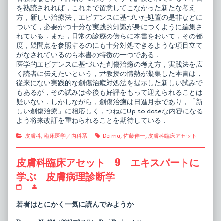
を熟読されれば，これまで留意してこなかった新たな考え
方，新しい治療法，エビデンスに基づいた処置の是非などに
ついて，必要かつ十分な実践的知識が身につくように編集さ
れている．また，日常の診療の傍らに本書をおいて，その都
度，疑問点を参照するのにも十分対処できるような項目立て
がなされているのも本書の特徴の一つである．
医学的エビデンスに基づいた創傷治癒の考え方，実践法を広
く読者に伝えたいという，尹教授の情熱が凝集した本書は，
従来にない実践的な創傷治癒対処法を提示した新しい試みで
もあるが，その試みは今後も好評をもって迎えられることは
疑いない．しかしながら，創傷治癒は日進月歩であり，「新
しい創傷治療」に相応しく，つねにUp to dateな内容になる
よう将来改訂を重ねられることを期待している．
Categories
Tags
皮膚科
,
臨床医学／内科系
Derma
,
佐藤伸一
,
皮膚科臨床アセット
皮膚科臨床アセット 9 エキスパートに
学ぶ 皮膚病理診断学
皮
Read
膚
more
科
posts
若者はとにかく一気に読んでみようか
臨
by
床
the