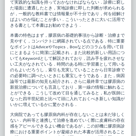
て実践的な知識を持っておかなければならない．診療に窮し
す
た場面に遭遇したとき，実地診療に即した判断が求められる
べ
て,
が，一般的な教科書では情報量が不十分であり，何を紐解け
ばよいのか悩むことが多い．こういったときに大いに活用で
きる書として本書はお勧めできよう．
本書の特色はまず，膠原病の基礎的事項から診断・治療まで
見やすく，コンパクトに網羅されている点である．特に重要
なポイントはAdviceやTopics，Boxなどのコラムを用いて目
にとまるように簡潔に記載され，また比較的新しい用語につ
いてもKeywordとして解説されており，読み手を疲れさせな
い工夫がなされている．時間のある時に学習書として用いる
のもよいだろうし，索引も充実していることから日常診療で
の必要時に調べたいときにも重宝しそうである．また，病因
論等では最新の知見も紹介され，さらに最終章では膠原病の
新規治療についても言及しており，第一線の情報に触れるこ
とができる．こうして改めて目を通してみると，私が医師に
なった四半世紀前と比べて頭に入れておくべき新しい知識が
いかに増えているかに驚かされる．
大病院であっても膠原病内科が存在しないことは未だ珍しく
ない．内科等と連携して治療を進めていく際に皮膚科の存在
感をアピールできるよい機会であるが，この好機に膠原病診
療における重要ポイントが凝縮された本書が活用されること