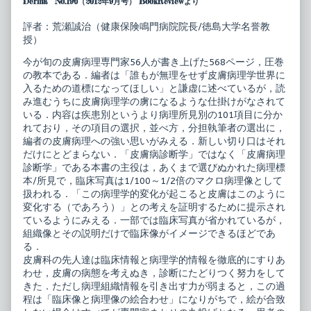
Derma No.196（2012年9月号） BookReviewより
ア
author
セ
of
ッ
皮
評者：荒瀬誠治（健康保険鳴門病院院長/徳島大学名誉教
ト
膚
授）
9
科
エ
臨
今が旬の皮膚病理専門家56人が書き上げた568ページ，圧巻
キ
床
の教本である．編者は「誰もが無理をせず皮膚病理学世界に
ス
ア
パ
セ
入るための道標になってほしい」と謙虚に述べているが，読
ー
ッ
み進むうちに皮膚病理学の虜になるような仕掛けがなされて
ト
ト
いる．内容は疾患別というより病理所見別の101項目に分か
に
9
れており，その項目の選択，並べ方，分担執筆者の選出に，
学
エ
ぶ
キ
編者の皮膚病理への強い思いがみえる．新しい切り口はそれ
皮
ス
だけにとどまらない．「皮膚病診断学」ではなく「皮膚病理
膚
パ
診断学」である本書の主役は，あくまで選びぬかれた病理標
病
ー
本/所見で，臨床写真は1/100～1/2倍のマクロ病理像として
理
ト
診
に
扱われる．「この病理学的変化が起こると皮膚はこのように
断
学
変化する（であろう）」との考えを証明するために提示され
学
ぶ
ているようにみえる．一部では臨床写真が省かれているが，
published
皮
組織像とその説明だけで臨床像がイメージできるほどであ
on
膚
病
る．
理
皮膚科の先人達は臨床情報と病理学的情報を徹底的にすりあ
診
わせ，皮膚の病態を考えぬき，診断にたどりつく努力をして
断
学,
きた．ただし病理組織情報を引き出す力が弱まると，この過
程は「臨床像と病理像の絵合わせ」になりがちで，絵が合致