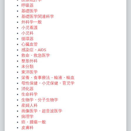
呼吸器
基礎医学
基礎医学関連科学
外科学一般
小児看護
小児科
循環器
心臓血管
感染症・AIDS
救命・救急医学
整形外科
未分類
東洋医学
栄養・食事療法・輸液・輸血
母性保健・小児保健・育児学
消化器
生命科学
生物学・分子生物学
産婦人科
画像医学・超音波医学
病理学
癌・腫瘍一般
皮膚科