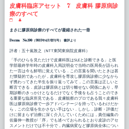
皮膚科臨床アセット 7 皮膚科 膠原病診
療のすべて
皮
Read
膚
more
科
posts
まさに膠原病診療のすべてが凝縮された一冊
臨
by
床
the
Derma No.190（2012年4月増刊号） 書評より
ア
author
セ
of
ッ
皮
評者：五十嵐敦之（NTT東関東病院皮膚科）
ト
膚
7
科
「手のひらを見ただけで皮膚科医はSLEと診断できる」と医
皮
臨
学部最終学年時の皮膚科入局説明会で当時の医局長が語られ
膚
床
た一言は今も鮮明に覚えている．この言葉を聞いたときは甚
科
ア
膠
セ
だ懐疑的であったが，皮膚科を専攻し膠原病診療に少なから
原
ッ
ず携わってきた半生を振り返ってみて，この言葉は正しいと
病
ト
断言できる．皮診は膠原病とは切り離せない関係にあり，早
診
7
期診断のきっかけとなるだけでなく予後をも占うことのでき
療
皮
の
膚
る重要な臨床所見である．皮膚観察のプロである我々皮膚科
す
科
医は膠原病診療で一歩アドバンテージを持っているわけだか
べ
膠
ら，この立場を生かさない手はない．しかし，診断・評価だ
て
原
けに留まらず治療に深く介入していくためには，責任編集の
published
病
on
診
佐藤伸一教授が「序」でも述べておられるとおり皮診のアセ
療
スメントだけでは不十分で，内臓病変など膠原病全体につい
の