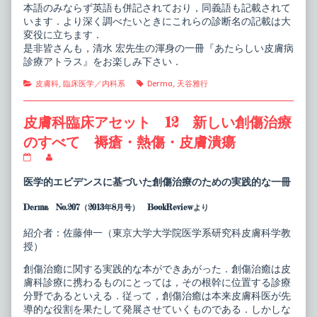
本語のみならず英語も併記されており，同義語も記載されて
います．より深く調べたいときにこれらの診断名の記載は大
変役に立ちます．
是非皆さんも，清水 宏先生の渾身の一冊『あたらしい皮膚病
診療アトラス』をお楽しみ下さい．
Categories
Tags
皮膚科
,
臨床医学／内科系
Derma
,
天谷雅行
皮膚科臨床アセット 12 新しい創傷治療
のすべて 褥瘡・熱傷・皮膚潰瘍
皮
Read
膚
more
科
posts
医学的エビデンスに基づいた創傷治療のための実践的な一冊
臨
by
床
the
Derma No.207（2013年8月号） BookReviewより
ア
author
セ
of
ッ
皮
紹介者：佐藤伸一（東京大学大学院医学系研究科皮膚科学教
ト
膚
授）
12
科
新
臨
創傷治癒に関する実践的な本ができあがった．創傷治癒は皮
し
床
膚科診療に携わるものにとっては，その根幹に位置する診療
い
ア
創
セ
分野であるといえる．従って，創傷治癒は本来皮膚科医が先
傷
ッ
導的な役割を果たして発展させていくものである．しかしな
治
ト