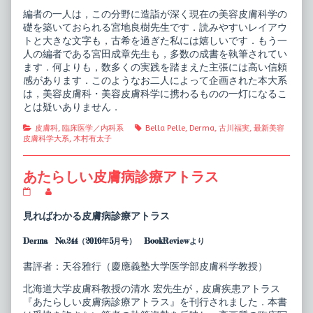
編者の一人は，この分野に造詣が深く現在の美容皮膚科学の
礎を築いておられる宮地良樹先生です．読みやすいレイアウ
トと大きな文字も，古希を過ぎた私には嬉しいです．もう一
人の編者である宮田成章先生も，多数の成書を執筆されてい
ます．何よりも，数多くの実践を踏まえた主張には高い信頼
感があります．このようなお二人によって企画された本大系
は，美容皮膚科・美容皮膚科学に携わるものの一灯になるこ
とは疑いありません．
Categories
Tags
皮膚科
,
臨床医学／内科系
Bella Pelle
,
Derma
,
古川福実
,
最新美容
皮膚科学大系
,
木村有太子
あたらしい皮膚病診療アトラス
あ
Read
た
more
ら
posts
見ればわかる皮膚病診療アトラス
し
by
い
the
Derma No.244（2016年5月号） BookReviewより
皮
author
膚
of
病
あ
書評者：天谷雅行（慶應義塾大学医学部皮膚科学教授）
診
た
療
ら
北海道大学皮膚科教授の清水 宏先生が，皮膚疾患アトラス
ア
し
『あたらしい皮膚病診療アトラス』を刊行されました．本書
ト
い