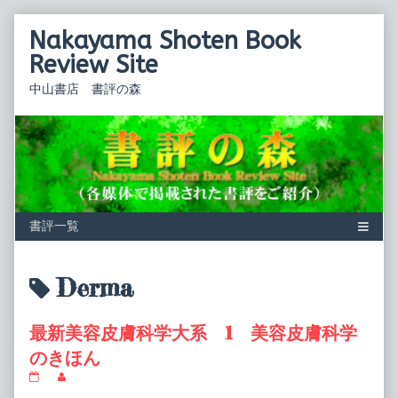
Skip
Nakayama Shoten Book
to
content
Review Site
中山書店 書評の森
Posts
Derma
tagged
最新美容皮膚科学大系 1 美容皮膚科学
のきほん
最
Read
新
more