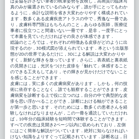
は妥協を許さない筆者の執筆姿勢を反映し，高画質の臨床写
ラ
皮
ス
膚
真のみが厳選されているのみならず，誰が手にとってもわか
published
病
るように，余計な説明を省き大変わかりやすく構成されてい
on
診
ます．数多くある皮膚疾患アトラスの中で，秀逸な一冊であ
療
り，皮膚科専門医はもちろんのこと，あらゆる医師，医療従
ア
ト
事者に役立つこと間違いない一冊です．是非，一度手にとっ
ラ
て本書を見ていただければその良さが体感できます．
ス,
総論のところでは，それぞれの特徴ある皮疹がどのように出
現するのか，3D模式図が添えられています．本という出版形
態が2Dの世界であるだけに，3Dによる解説は大変わかりや
すく，新鮮な輝きを放っています．さらに，表表紙と裏表紙
の見開きには，光沢をつけた皮疹を「触れて」体感すること
のできる工夫もしてあり，その輝きが見かけだけでないこと
を感じることができます．
皮膚には，実に多くの皮膚病変があります．しかも，何の技
術に依存することなく，誰でも観察することができます．皮
膚病変を診断する上で役に立つのは，自分の中で典型的な皮
疹を思い浮かべることができ，診断における軸ができること
が第一歩と思います．そのためには，数多くの患者さんを経
験しなければなりませんが，この一冊を通読していただけれ
ば，10年分の臨床経験を短時間で体験することができます．
すべての疾患は見開き2ページ以内に収められており，左側
にはごく簡単な解説がついています．絶対に知らなければい
けない知識をよりすぐって記載されています．診断名は，日