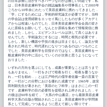
の日常診療に活かすべきパーツなのかは難しい問題です．私
は，日本美容皮膚科学会の雑誌編集長や理事長として2003年
ごろから10年余にわたって美容皮膚科に携わってきました．
「学」にするためには，学術的研究論文が必要ですが，当時
の学会誌は使用経験をエッセイ風にしたものが多くアカデミ
アからは程遠いものでした．日本美容皮膚科学会会員の皆さ
んに原稿をお願いして，なんとか原稿を集めて情報発信に務
めました．しかし，エビデンスレベルは決して高くはありま
せんでした．学術論文にするには，時間と根気が必要です．
しかし，新しい機器や手技の進歩は目まぐるしく，論文が発
表された時点で，時代遅れになりつつあるのはいつものこと
でした．美容皮膚科学を目指すのではなく，美容皮膚科を一
般皮膚科学の中に活かしていくのが次善と思うようになって
おりました．
いずれの方向を選ぶにしても，成書が重要なことは言うまで
もありません．「一灯をさげて暗夜を行く．暗夜を憂うなか
れ，一灯を頼め．」とは江戸時代の儒学者佐藤一斎の言葉で
す．一灯がこの分野における優れた成書です．1965年，故安
田利顕先生が著された「美容のヒフ科学」はまさにこの一灯
です．皮膚科学の目の必要性を提唱され上梓されました．そ
の後ほぼ60年を経て，「大系の中山書店」から最新美容皮膚
科学大系の出版が開始されたことは，美容皮膚科学が学問体
系として完成しつつあるように思えて嬉しい限りです．