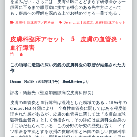
を望みたい．さらには，皮膚科医にとどまらず研修医から一
般医に至るまで膠原病に接する機会のある先生方にとって
も，疾患への理解を深める上でお勧めできる一冊である．
Categories
Tags
皮膚科
,
臨床医学／内科系
Derma
,
五十嵐敦之
,
皮膚科臨床アセット
皮膚科臨床アセット 5 皮膚の血管炎・
血行障害
皮
Read
膚
more
科
posts
この領域に造詣の深い気鋭の皮膚科医の叡智が結集された力
臨
by
作
床
the
ア
author
Derma No.198（2012年11月号） BookReviewより
セ
of
ッ
皮
ト
膚
評者：衛藤光（聖路加国際病院皮膚科部長）
5
科
皮
臨
皮膚の血管炎と血行障害は混沌とした領域である．1994年の
膚
床
Chapel Hill 分類により，全身性血管炎に関してはある程度整
の
ア
血
セ
理された感があるが，皮膚の血管炎に関しては「皮膚白血球
管
ッ
破砕性血管炎」として包括され，その詳細は皮膚科医自身の
炎・
ト
手にゆだねられている．この分野の研究の歴史は古く，ドイ
血
5
ツ学派を主流とする欧州の皮膚科学と米国の新しい皮膚科学
行
皮
障
膚