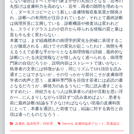
しない場合はすべてが専門家まかせの丸投げとなる．思考の
丸投げは皮膚科力を高めない．近年，両者の隙間を埋めるべ
く，ダーモスコピーという新しい皮膚情報収集装置が開発さ
れ，診断への有用性が注目されているが，それとて最終診断
は病理所見に立脚している．診断機器や検査法は変われど
も，スライドグラス上の小切片から得られる情報の質と量は
昔も今も全く変わらない．
本書では，まず組織標本の病理学的変化を的確に表現するこ
とが徹底される．続けてその変化が起こったわけ，病態を考
えるうえで必要な手がかりとなる病理情報の詳細，最終的な
診断にいたる決定情報などが惜しみなく述べられる．病理専
門家の自信だろうか，説明内容はストレートで迷いがない．
執筆者の文章には特徴があり，同じリズムで101項目を読み
通すことはできないが，その引っかかり部分こそが皮膚病理
学者の肉声と思う．皮膚科専門医を目指す若者には必読の書
となるだろうが，瞬発力のあるうちに一気に読み通すことを
すすめたい．持続力をもつ人は執筆者らの顔や言動を思い浮
かべ，にんまりしながら1項目ずつ読み進めばよい．患者を
前に最終診断/結論を下さなければならない現場の皮膚科医
にとって，本書を通読した前後では，結論に対する責任と自
信は違ったものとなろう．
Categories
Tags
皮膚科
,
臨床医学／内科系
Derma
,
皮膚科臨床アセット
,
荒瀬誠治