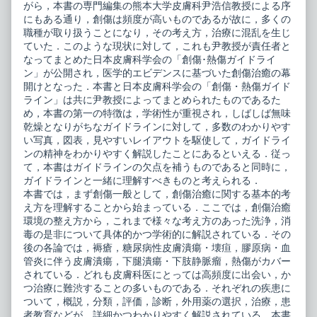
がら，本書の専門編集の熊本大学皮膚科尹浩信教授による序
療
12
にもある通り，創傷は頻度が高いものであるが故に，多くの
の
新
す
し
職種が取り扱うことになり，その考え方，治療に混乱を生じ
べ
い
ていた．このような現状に対して，これも尹教授が責任者と
て
創
なってまとめた日本皮膚科学会の「創傷･熱傷ガイドライ
褥
傷
ン」が公開され，医学的エビデンスに基づいた創傷治癒の幕
瘡・
治
熱
療
開けとなった．本書と日本皮膚科学会の「創傷・熱傷ガイド
傷・
の
ライン」は共に尹教授によってまとめられたものであるた
皮
す
め，本書の第一の特徴は，学術性が重視され，しばしば無味
膚
べ
乾燥となりがちなガイドラインに対して，多数のわかりやす
潰
て
瘍
褥
い写真，図表，見やすいレイアウトを駆使して，ガイドライ
published
瘡・
ンの精神をわかりやすく解説したことにあるといえる．従っ
on
熱
て，本書はガイドラインの欠点を補うものであると同時に，
傷・
皮
ガイドラインと一緒に理解すべきものと考えられる．
膚
本書では，まず創傷一般として，創傷治癒に関する基本的考
潰
え方を理解することから始まっている．ここでは，創傷治癒
瘍,
環境の整え方から，これまで様々な考え方のあった洗浄，消
毒の是非について具体的かつ学術的に解説されている．その
後の各論では，褥瘡，糖尿病性皮膚潰瘍・壊疸，膠原病・血
管炎に伴う皮膚潰瘍，下腿潰瘍・下肢静脈瘤，熱傷がカバー
されている．どれも皮膚科医にとっては高頻度に出会い，か
つ治療に難渋することの多いものである．それぞれの疾患に
ついて，概説，分類，評価，診断，外用薬の選択，治療，患
者教育などが，詳細かつわかりやすく解説されている．本書