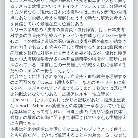
の二大潮流があり，用語の解釈から疾患概念まで大きく異な
害
の
る．さらに欧州においてもドイツとフランスでは，分類や考
published
血
え方が異なる．現代の日本の皮膚科学はこれらの潮流の合流
on
管
点にあり，両者の考えを理解したうえで新たな解釈と考え方
炎・
血
を発信していく最適な立ち位置にある．
行
シリーズ第5巻の『皮膚の血管炎・血行障害』は，日本皮膚
障
科学会の血管炎の診療ガイドラインを作成したメンバーを中
害,
心に，この領域に造詣の深い気鋭の皮膚科医の叡智が結集さ
れた力作である．血管炎を正しく理解するためには臨床像と
病理像を緊密に対応させて考える必要があるが，優れた臨床
医かつ皮膚病理学者が多い本邦皮膚科学の特徴が，随所に発
揮されている．本書はこの一見難しい領域を明快に理解する
ための，至宝の一冊といえよう．
内容でとくに注目されるのは，血管炎・血行障害を理解する
のに不可欠な「livedo（網状皮斑）」などのキーワードに多
くのページがさかれている点である．また，欧米では既に歴
史的概念となりつつある「皮膚アレルギー性血管炎
（Ruiter）」についてもしっかりと記載があり，臨床上重要
なHenoch-Schönlein紫斑病との鑑別に一章をさいている点
は臨床家にとって有り難い．日進月歩の「抗リン脂質抗体症
候群」の最新の知識に至るまで網羅されている点も実地臨床
に有用である．
本書は外来や病棟に常備してマニュアルブックとして使うこ
とも可能だが，できれば通読することをお薦めする．なぜな