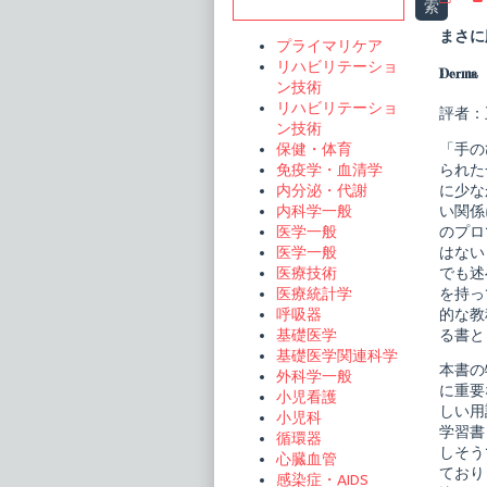
Sidebar
索
膚
科
まさに
プライマリケア
臨
床
リハビリテーショ
Derma
ア
ン技術
セ
リハビリテーショ
ッ
評者：
ン技術
ト
7
「手の
保健・体育
皮
られた
免疫学・血清学
膚
に少な
内分泌・代謝
科
膠
い関係
内科学一般
原
のプロ
医学一般
病
はない
医学一般
診
でも述
医療技術
療
の
を持っ
医療統計学
す
的な教
呼吸器
べ
る書と
基礎医学
て
基礎医学関連科学
publi
本書の
on
外科学一般
に重要
小児看護
しい用
小児科
学習書
循環器
しそう
心臓血管
ており
感染症・AIDS