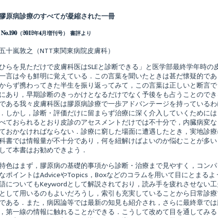
more
posts
膠原病診療のすべてが凝縮された一冊
by
the
 No.190（2012年4月増刊号） 書評より
author
of
皮
五十嵐敦之（NTT東関東病院皮膚科）
膚
科
ひらを見ただけで皮膚科医はSLEと診断できる」と医学部最終学年時の
臨
一言は今も鮮明に覚えている．この言葉を聞いたときは甚だ懐疑的であ
床
からず携わってきた半生を振り返ってみて，この言葉は正しいと断言で
ア
セ
にあり，早期診断のきっかけとなるだけでなく予後をも占うことのでき
ッ
である我々皮膚科医は膠原病診療で一歩アドバンテージを持っているわ
ト
．しかし，診断・評価だけに留まらず治療に深く介入していくためには
7
べておられるとおり皮診のアセスメントだけでは不十分で，内臓病変な
皮
膚
ておかなければならない．診療に窮した場面に遭遇したとき，実地診療
科
科書では情報量が不十分であり，何を紐解けばよいのか悩むことが多い
膠
して本書はお勧めできよう．
原
shed
病
特色はまず，膠原病の基礎的事項から診断・治療まで見やすく，コンパ
診
療
なポイントはAdviceやTopics，Boxなどのコラムを用いて目にとま
の
語についてもKeywordとして解説されており，読み手を疲れさせない
す
として用いるのもよいだろうし，索引も充実していることから日常診療
べ
である．また，病因論等では最新の知見も紹介され，さらに最終章では
て,
，第一線の情報に触れることができる．こうして改めて目を通してみる