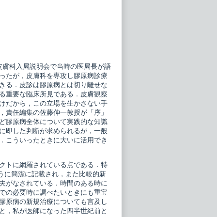
皮膚科入局説明会で当時の医局長が語
ったが，皮膚科を専攻し膠原病診療
きる．皮診は膠原病とは切り離せな
る重要な臨床所見である．皮膚観察
けだから，この立場を生かさない手
，責任編集の佐藤伸一教授が「序」
ど膠原病全体について実践的な知識
に即した判断が求められるが，一般
．こういったときに大いに活用でき
クトに網羅されている点である．特
るように簡潔に記載され，また比較的新
工夫がなされている．時間のある時に
での必要時に調べたいときにも重宝
膠原病の新規治療についても言及し
と，私が医師になった四半世紀前と