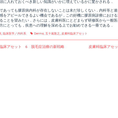
頭に入れておくべき新しい知識がいかに増えているかに驚かされる．
であっても膠原病内科が存在しないことは未だ珍しくない．内科等と連
感をアピールできるよい機会であるが，この好機に膠原病診療における
ることを望みたい．さらには，皮膚科医にとどまらず研修医から一般医
方にとっても，疾患への理解を深める上でお勧めできる一冊である．
gories
Tags
科
,
臨床医学／内科系
Derma
,
五十嵐敦之
,
皮膚科臨床アセット
us
Next
臨床アセット 6 脱毛症治療の新戦略
皮膚科臨床アセッ
post: