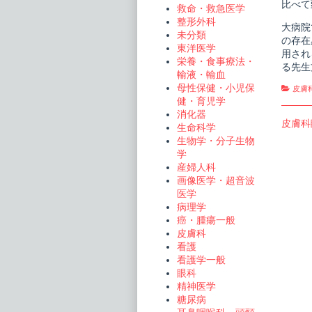
比べて
救命・救急医学
整形外科
大病院
未分類
の存在
東洋医学
用され
栄養・食事療法・
る先生
輸液・輸血
母性保健・小児保
Cate
皮膚
健・育児学
消化器
投
Previo
皮膚科
生命科学
post:
生物学・分子生物
稿
学
ナ
産婦人科
画像医学・超音波
ビ
医学
ゲ
病理学
ー
癌・腫瘍一般
皮膚科
シ
看護
ョ
看護学一般
眼科
ン
精神医学
糖尿病