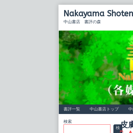
Skip
Nakayama Shoten 
to
content
中山書店 書評の森
書評一覧
中山書店トップ
中
Primary
検索
皮
検
皮