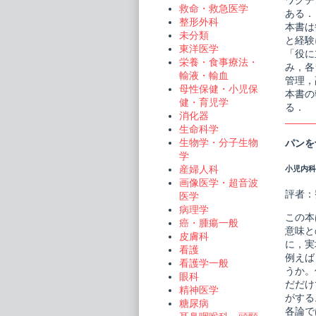
ワクチン
救命・救急医学
ある．
整形外科
本書は
未分類
と経験
東洋医学
「役に
栄養・食事療法・
み，各
輸液・輸血
管理，
母性保健・小児保
本書の
健・育児学
る．
消化器
生命科学
生物学・分子生物
パンを
学
産婦人科
小児内科 V
画像医学・超音波
評者：
医学
病理学
この本
癌・腫瘍一般
意味と
皮膚科
に，実
看護
例えば
看護学一般
うか。
眼科
だだけ
精神医学
がする
糖尿病
各論で