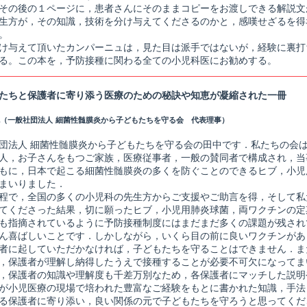
その後の１ページに，患者さんにそのままコピーをお渡しできる解説文
生方が，その知識，技術を分け与えてくださるのかと，感嘆せざるを得
。
け与えて頂いたカンパーニュは，見た目は派手ではないが，経験に裏打
る。この本を，予防接種に関わる全ての小児科医にお勧めする。
たちと保護者に寄り添う医療のための秘訣や知恵が凝縮された一冊
（一般社団法人 細菌性髄膜炎から子どもたちを守る会 代表理事）
団法人 細菌性髄膜炎から子どもたちを守る会の田中です．私たちの会は
人，お子さんをもつご家族，医療従事者，一般の賛同者で構成され，当
もに，日本で起こる細菌性髄膜炎の多くを防ぐことのできるヒブ，小児
まいりました．
程で，全国の多くの小児科の先生方からご支援やご助言を得，そして私
てくださった結果，切に願ったヒブ，小児用肺炎球菌，両ワクチンの定
も指摘されているように予防接種制度にはまだまだ多くの課題が残され
ん喜ばしいことです．しかしながら，いくら目の前に良いワクチンがあ
者に起していただかなければ，子どもたちを守ることはできません．ま
，保護者が理解し納得したうえで接種することが必要不可欠になってま
，保護者の知識や理解度も千差万別なため，各保護者にマッチした説明
が小児医療の現場で培われた豊富なご経験をもとに書かれた知識，手法
る保護者に寄り添い，良い関係の元で子どもたちを守ろうと思ってくだ