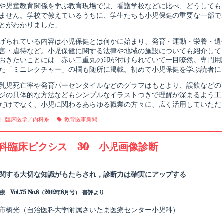
や児童教育関係を学ぶ教育現場では、看護学校などに比べ、どうしても
ません。学校で教えているうちに、学生たちも小児保健の重要な一部で
とがわかりました」
げられている内容は小児保健とは何かに始まり、発育・運動・栄養・遺
害・虐待など。小児保健に関する法律や地域の施設についても紹介して
おきたいことには、赤い二重丸の印が付けられていて一目瞭然。専門用
た「ミニレクチャー」の欄も随所に掲載。初めて小児保健を学ぶ読者に
乳児死亡率や発育パーセンタイルなどのグラフはもとより、誤飲などの
ジの具体的な方法などもシンプルなイラストつきで理解が深まるよう工
だけでなく、小児に関わるあらゆる職業の方々に、広く活用していただ
gories
Tags
科
,
臨床医学／内科系
教育医事新聞
科臨床ピクシス 30 小児画像診断
Read
more
posts
関する大切な知識がもたらされ，診断力は確実にアップする
by
the
 Vol.75 No.8（2012年8月号） 書評より
author
of
小
市橋光（自治医科大学附属さいたま医療センター小児科）
児