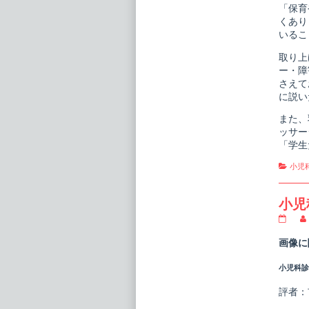
「保育
くあり
いるこ
取り上
ー・障
さえて
に説い
また、
ッサー
「学生
Cate
小児
小児
小
児
科
画像に
臨
床
小児科診療
ピ
ク
シ
評者：
ス