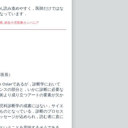
ん読み進めやすく，医師だけではな
なっています．
満
,
総合小児医療カンパニア
科医長）
 Oslerであるが，診断学において
ンスの部分と，いかに診断に必要な
術より成り立つアートの要素が欠か
児科診断学の成書にはない，サイエ
ものとなっている．診断のプロセス
ッセージが込められ，読む者に直に
ということを意味するそうである