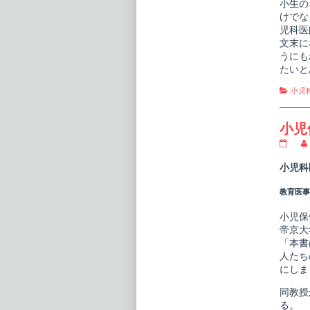
小生の
けでな
児科医
文末に
うにも
たいと
Cate
小児
小児
小
児
保
小児科
健
publi
教育医事新
on
小児保
帝京大
「本書
人たち
にしま
同教授
る。