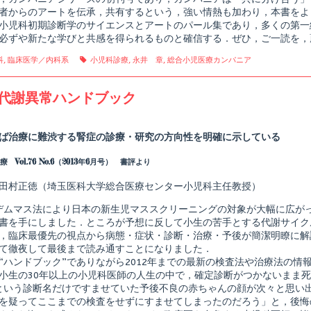
診
者からのアートを伝承，共有するという，強い情熱も加わり，本書をよ
療
小児科初期診断学のサイエンスとアートのパール集であり，多くの第一
を
磨
必ずや新たな学びと共感を得られるものと確信する．ぜひ，ご一読を，
く,
gories
Tags
科
,
臨床医学／内科系
小児科診療
,
永井 章
,
総合小児医療カンパニア
代謝異常ハンドブック
Read
more
posts
ば治療に難渋する腎症の診療・研究の方向性を明確に示している
by
the
 Vol.76 No.6（2013年6月号） 書評より
author
of
先
田村正徳（埼玉医科大学総合医療センター小児科主任教授）
天
代
デムマス法により日本の新生児マススクリーニングの対象が大幅に広が
謝
書を手にしました．ところが予想に反して小生の苦手とする代謝サイク
異
，臨床最優先の視点から病態・症状・診断・治療・予後が簡潔明瞭に解
shed
常
ハ
て徹夜して最後まで読み通すことになりました．
ン
“ハンドブック”でありながら2012年までの最新の検査法や治療法の情
ド
小生の30年以上の小児科医師の人生の中で，確定診断がつかないまま死
ブ
という診断名だけですませていた予後不良の赤ちゃんの顔が次々と思い
ッ
ク,
を疑ってここまでの検査をせずにすませてしまったのだろう」と，後悔