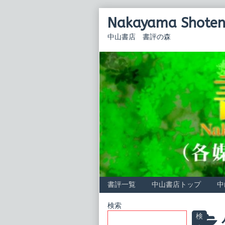
Skip
Nakayama Shoten 
to
content
中山書店 書評の森
書評一覧
中山書店トップ
中
Primary
検索
検