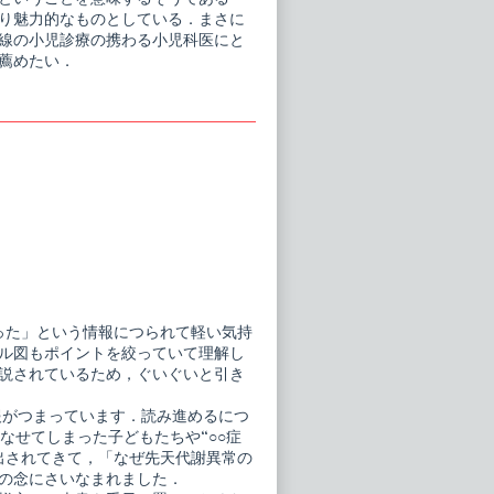
り魅力的なものとしている．まさに
線の小児診療の携わる小児科医にと
薦めたい．
った」という情報につられて軽い気持
ル図もポイントを絞っていて理解し
説されているため，ぐいぐいと引き
報がつまっています．読み進めるにつ
なせてしまった子どもたちや“○○症
出されてきて，「なぜ先天代謝異常の
の念にさいなまれました．