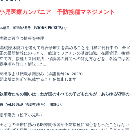
categoriezed
小児医療カンパニア 予防接種マネジメント
as
Read
more
posts
朝日 2013年8月号 BOOKS PICKUPより
by
the
実際に役立つ情報を整理
author
of
が基礎臨床能力を備えて総合診療力を高めることを目標に刊行中の、全1
総
合
正の最新情報にのっとり、総論でワクチンの基礎知識、在庫管理、接種
小
立て方、接種ミス回避法、保護者の質問への答え方などを、各論では各
児
意事項を詳しく解説した。
医
療
聞出版より転載承諾済み（承諾番号24-2029）
カ
聞出版に無断で転載することを禁止します
ン
パ
ニ
ア
執筆者たちの願いは，わが国のすべての子どもたちが，あらゆるVPD
予
防
 Vol.76 No.8（2013年8月号） 書評より
接
shed
種
マ
松平隆光（松平小児科）
ネ
ジ
子どもの医療に携わる医療関係者が予防接種に関心をもったことはない
メ