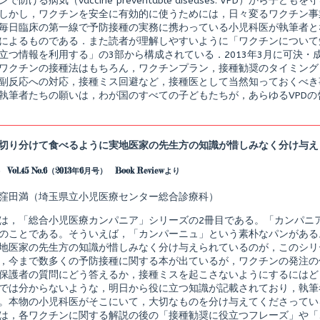
で防げる病気（vaccine preventable diseases: VPD）か
ン
しかし，ワクチンを安全に有効的に使うためには，日々変るワクチン事
ト,
毎日臨床の第一線で予防接種の実務に携わっている小児科医が執筆者と
によるものである．また読者が理解しやすいように「ワクチンについて
立つ情報を利用する」の3部から構成されている．2013年3月に可決
ワクチンの接種法はもちろん，ワクチンプラン，接種勧奨のタイミング
副反応への対応，接種ミス回避など，接種医として当然知っておくべき
執筆者たちの願いは，わが国のすべての子どもたちが，あらゆるVPD
切り分けて食べるように実地医家の先生方の知識が惜しみなく分け与え
ol.45 No.6（2013年6月号） Book Reviewより
窪田満（埼玉県立小児医療センター総合診療科）
は，「総合小児医療カンパニア」シリーズの2冊目である。「カンパニ
のことである。そういえば，「カンパーニュ」という素朴なパンがある
地医家の先生方の知識が惜しみなく分け与えられているのが，このシリ
，今まで数多くの予防接種に関する本が出ているが，ワクチンの発注の
保護者の質問にどう答えるか，接種ミスを起こさないようにするにはど
では分からないような，明日から役に立つ知識が記載されており，執筆
。本物の小児科医がそこにいて，大切なものを分け与えてくださってい
は，各ワクチンに関する解説の後の「接種勧奨に役立つフレーズ」や「