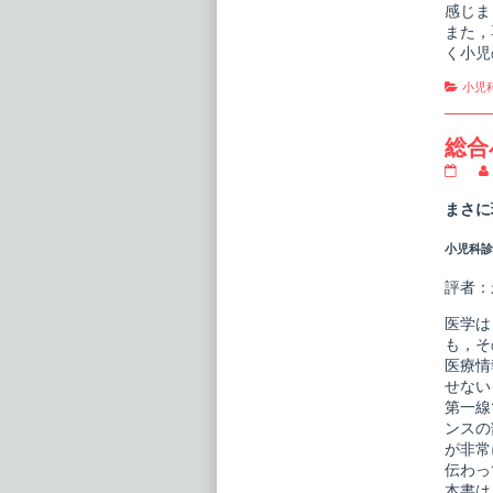
感じま
また，
く小児
Cate
小児
総合
総
合
小
まさに
児
医
小児科診療
療
カ
ン
評者：
パ
ニ
医学は
ア
も，そ
初
医療情
期
診
せない
療
第一線
を
ンスの
磨
が非常
く
publi
伝わっ
on
本書は