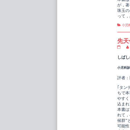
が，著
珠玉の
って，
Cate
小児
先天
先
天
代
しばし
謝
異
小児科診療
常
ハ
ン
評者：
ド
ブ
｢タン
ッ
ちで本
ク
やすく
publi
on
込まれ
本書は
れて，
候群”
可能性