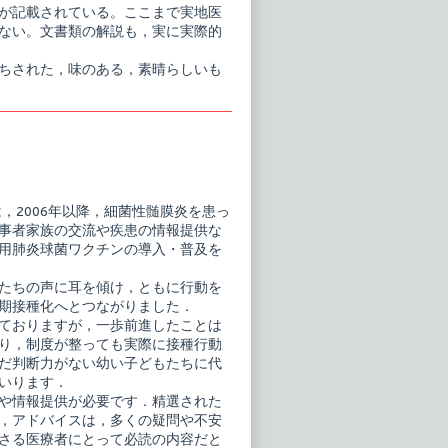
が記載されている。ここまで実地医
ない。文書類の解説も，実に実際的
ちされた，味のある，素晴らしいも
，2006年以降，細菌性髄膜炎を患っ
事者家族の交流や疾患の情報提供な
用肺炎球菌ワクチンの導入・普及を
たちの声に耳を傾け，ともに行動を
期接種化へとつながりました．
ておりますが，一歩前進したことは
り，制度が整っても実際に接種行動
だ判断力がない幼い子どもたちに代
いります．
や情報提供が必要です．精選された
，アドバイスは，多くの疑問や不安
さる医療者にとって必読の内容だと