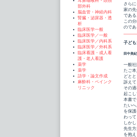
耳鼻咽喉科・頭頸
さらに
部外科
家の先
脳血管・神経内科
である
腎臓・泌尿器・透
この分
析
のであ
臨床医学一般
臨床医学／一般
臨床医学／内科系
子ども
臨床医学／外科系
臨床看護・成人看
田中美紀
護・老人看護
薬学
一般社
薬学
たご本
語学・論文作成
どとと
麻酔科・ペインク
訴えて
リニック
その過
起こし
本書で
たいへ
を保護
わって
しかし
先生方
を抱え