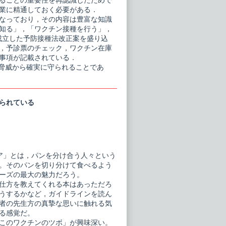
ら子どもを守ることの重要性を再認識したためで
業に精通しておく必要がある．
なっており，その内容は豊富な知識
知る」，「ワクチン接種を行う」，
・成立した予防接種法改正案を盛り込
，予診票のチェック，ワクチン在庫
事項が記載されている．
の脅威から確実に守られることであ
られている
ア」とは，パンを分け合う人々という
。そのパンを切り分けて食べるよう
ーズの最大の魅力だろう。
仕方を教えてくれる本はあっただろ
うするかなど，ガイドラインを読ん
者の先生方の真摯な思いに触れる気
る感覚だ。
このワクチンのツボ」が興味深い。