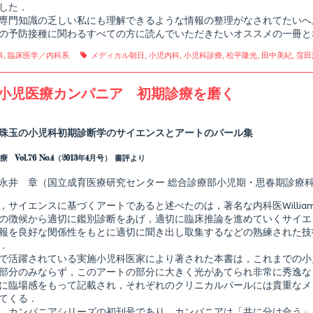
した．
専門知識の乏しい私にも理解できるような情報の整理がなされてたいへ
の予防接種に関わるすべての方に読んでいただきたいオススメの一冊と
gories
Tags
科
,
臨床医学／内科系
メディカル朝日
,
小児内科
,
小児科診療
,
松平隆光
,
田中美紀
,
窪田
小児医療カンパニア 初期診療を磨く
Read
more
posts
珠玉の小児科初期診断学のサイエンスとアートのパール集
by
the
 Vol.76 No.4（2013年4月号） 書評より
author
of
総
永井 章（国立成育医療研究センター 総合診療部小児期・思春期診療
合
小
，サイエンスに基づくアートであると述べたのは，著名な内科医William
児
の徴候から適切に鑑別診断をあげ，適切に臨床推論を進めていくサイエ
医
報を良好な閔係性をもとに適切に聞き出し取集するなどの熟練された技
療
カ
．
ン
で活躍されている実施小児科医家により著された本書は，これまでの小
パ
部分のみならず，このアートの部分に大きく光があてられ非常に秀逸な
ニ
に臨場感をもって記載され，それぞれのクリニカルパールには貴重なメ
ア
shed
初
てくる．
期
，カンパニアシリーズの初刊号であり，カンパニアは「共に分け合う」