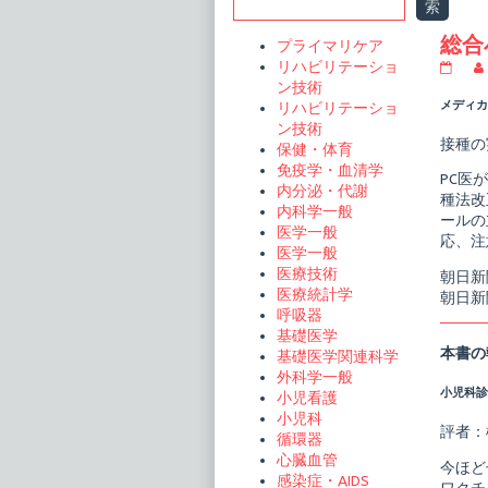
Sidebar
索
総合
プライマリケア
リハビリテーショ
総
合
ン技術
小
メディカル
リハビリテーショ
児
ン技術
医
接種の
保健・体育
療
カ
免疫学・血清学
PC医
ン
内分泌・代謝
パ
種法改
内科学一般
ニ
ールの
ア
医学一般
応、注
予
医学一般
防
医療技術
朝日新
接
医療統計学
朝日新
種
マ
呼吸器
ネ
基礎医学
ジ
本書の
基礎医学関連科学
メ
外科学一般
ン
小児科診療
ト
小児看護
publi
小児科
on
評者：
循環器
心臓血管
今ほど
感染症・AIDS