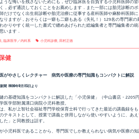
ような悔いを残さないためにも，ぜひ臨床医を自負する小児科医師の皆
く，必ず通読しておくことをお薦めします．また一部には胎児診断のポ
師だけでなく出生前診断や胎児治療に従事する産科医師や麻酔科医師に
なりますが，おそらくは一癖も二癖もある（失礼！）129名の専門家の
わかりやすく統一した書式で纏めあげられた総編集者と専門編集者の統
思います．
gories
Tags
科
,
臨床医学／内科系
小児科診療
,
田村正徳
保健
Read
more
posts
医がやさしくレクチャー 病気や医療の専門知識もコンパクトに解説
by
shed
the
聞 2010年9月25日より
author
of
小
健の基礎知識をコンパクトに解説した「小児保健」（中山書店・2205
児
学医学部附属溝口病院小児科教授。
保
は、私が上智社会福祉専門学校保育士科で行ってきた最近の講義録をも
健,
のテキストとして、授業で講義と併用しながら使いやすいように、あえ
した」と同教授は話す。
が小児科医であることから、専門医でしか教えられない病気や医療の知