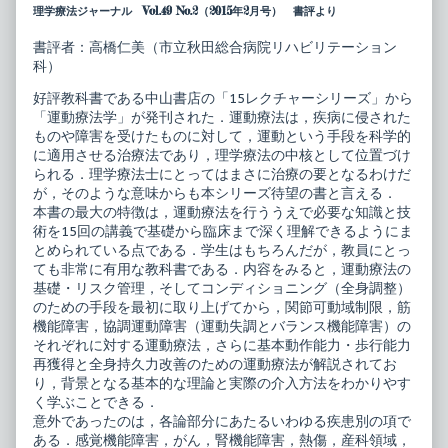
理学療法ジャーナル Vol.49 No.2（2015年2月号） 書評より
ー
author
シ
of
リ
15
書評者：高橋仁美（市立秋田総合病院リハビリテーション
ー
レ
科）
ズ
ク
理
チ
好評教科書である中山書店の「15レクチャーシリーズ」から
学
ャ
「運動療法学」が発刊された．運動療法は，疾病に侵された
療
ー
法
シ
ものや障害を受けたものに対して，運動という手段を科学的
テ
リ
に適用させる治療法であり，理学療法の中核として位置づけ
キ
ー
られる．理学療法士にとってはまさに治療の要となるわけだ
ス
ズ
が，そのような意味からも本シリーズ待望の書と言える．
ト
理
運
学
本書の最大の特徴は，運動療法を行ううえで必要な知識と技
動
療
術を15回の講義で基礎から臨床まで深く理解できるようにま
療
法
とめられている点である．学生はもちろんだが，教員にとっ
法
テ
ても非常に有用な教科書である．内容をみると，運動療法の
学
キ
published
ス
基礎・リスク管理，そしてコンディショニング（全身調整）
on
ト
のための手段を最初に取り上げてから，関節可動域制限，筋
運
機能障害，協調運動障害（運動失調とバランス機能障害）の
動
それぞれに対する運動療法，さらに基本動作能力・歩行能力
療
法
再獲得と全身持久力改善のための運動療法が解説されてお
学,
り，背景となる基本的な理論と実際の介入方法をわかりやす
く学ぶことできる．
意外であったのは，各論部分にあたるいわゆる疾患別の項で
ある．感覚機能障害，がん，腎機能障害，熱傷，産科領域，