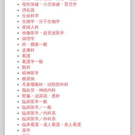
母性保健・小児保健・育児学
消化器
生命科学
生物学・分子生物学
産婦人科
画像医学・超音波医学
病理学
癌・腫瘍一般
皮膚科
看護
看護学一般
眼科
精神医学
糖尿病
耳鼻咽喉科・頭頸部外科
脳血管・神経内科
腎臓・泌尿器・透析
臨床医学一般
臨床医学／一般
臨床医学／内科系
臨床医学／外科系
臨床看護・成人看護・老人看護
薬学