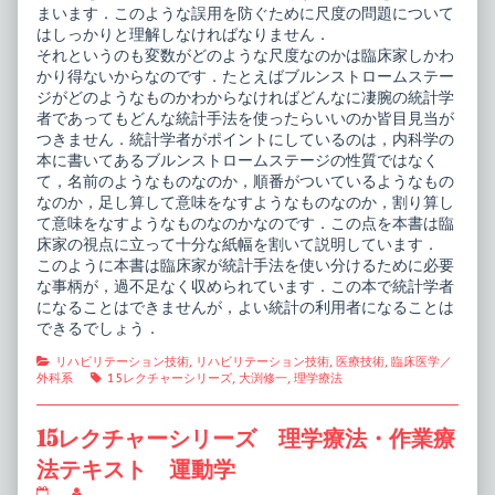
ン
まいます．このような誤用を防ぐために尺度の問題について
統
はしっかりと理解しなければなりません．
計
それというのも変数がどのような尺度なのかは臨床家しかわ
学,
かり得ないからなのです．たとえばブルンストロームステー
ジがどのようなものかわからなければどんなに凄腕の統計学
者であってもどんな統計手法を使ったらいいのか皆目見当が
つきません．統計学者がポイントにしているのは，内科学の
本に書いてあるブルンストロームステージの性質ではなく
て，名前のようなものなのか，順番がついているようなもの
なのか，足し算して意味をなすようなものなのか，割り算し
て意味をなすようなものなのかなのです．この点を本書は臨
床家の視点に立って十分な紙幅を割いて説明しています．
このように本書は臨床家が統計手法を使い分けるために必要
な事柄が，過不足なく収められています．この本で統計学者
になることはできませんが，よい統計の利用者になることは
できるでしょう．
Categories
リハビリテーション技術
,
リハビリテーション技術
,
医療技術
,
臨床医学／
Tags
外科系
15レクチャーシリーズ
,
大渕修一
,
理学療法
15レクチャーシリーズ 理学療法・作業療
法テキスト 運動学
15
Read