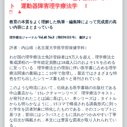
ト 運動器障害理学療法学 Ｉ
15
Read
レ
more
ク
posts
教育の本質をよく理解した執筆・編集陣によって完成度の高
チ
by
い内容にまとまっている
ャ
the
ー
author
理学療法ジャーナル Vol.46 No.3（2012年3月号） 書評より
シ
of
リ
15
ー
レ
評者：内山靖（名古屋大学医学部保健学科）
ズ
ク
理
チ
わが国の理学療法士免許登録者は9万人を超え，理学療法士
学
ャ
養成課程の一学年総定員数は18歳人口のおよそ1％を占める
療
ー
法
シ
に至っている．理学療法士の増加に伴い医学書に占める理学
テ
リ
療法関連の書籍はここ10年で急増し，最近ではさまざまな特
キ
ー
色を打ち出したシリーズ書も続々と発刊されている．
ス
ズ
ト
理
このような時流において，伝統ある医学書籍の出版社である
運
学
中山書店から「15レクチャーシリーズ 理学療法テキスト」
動
療
器
法
が発刊されたことは誠に喜ばしい．本シリーズは，タイトル
障
テ
からも明らかなように，15コマで構成される講義形式に則っ
害
キ
た学生を読者対象に特化したものである．そのコンセプトに
理
ス
学
ト
基づき，冒頭にはシラバスとともに流れがつかみやすい丁寧
療
運
な目次が掲載され，本文には豊富な図表が取り入れられてい
法
動
る．
学
器