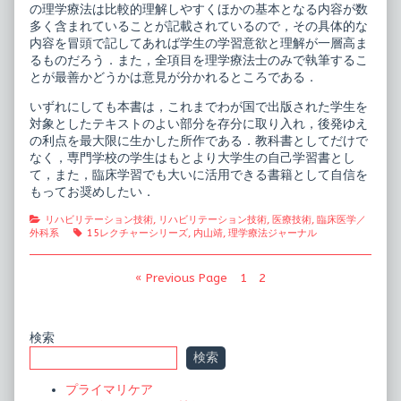
の理学療法は比較的理解しやすくほかの基本となる内容が数
多く含まれていることが記載されているので，その具体的な
内容を冒頭で記してあれば学生の学習意欲と理解が一層高ま
るものだろう．また，全項目を理学療法士のみで執筆するこ
とが最善かどうかは意見が分かれるところである．
いずれにしても本書は，これまでわが国で出版された学生を
対象としたテキストのよい部分を存分に取り入れ，後発ゆえ
の利点を最大限に生かした所作である．教科書としてだけで
なく，専門学校の学生はもとより大学生の自己学習書とし
て，また，臨床学習でも大いに活用できる書籍として自信を
もってお奨めしたい．
Categories
リハビリテーション技術
,
リハビリテーション技術
,
医療技術
,
臨床医学／
Tags
外科系
15レクチャーシリーズ
,
内山靖
,
理学療法ジャーナル
投
Page
Page
« Previous Page
1
2
稿
の
Primary
検索
ペ
検索
Sidebar
ー
プライマリケア