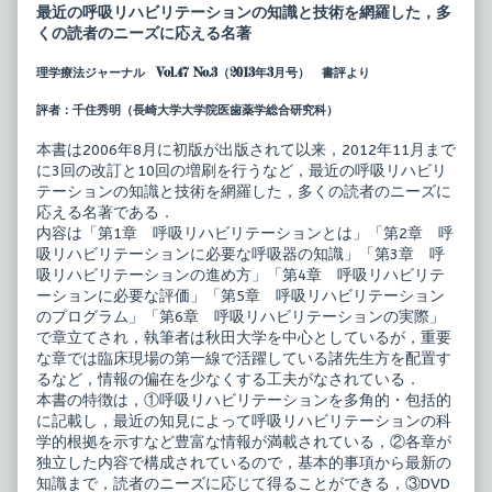
で
posts
最近の呼吸リハビリテーションの知識と技術を網羅した，多
わ
by
くの読者のニーズに応える名著
か
the
る
author
理学療法ジャーナル Vol.47 No.3（2013年3月号） 書評より
呼
of
吸
動
リ
画
評者：千住秀明（長崎大学大学院医歯薬学総合研究科）
ハ
で
ビ
わ
本書は2006年8月に初版が出版されて以来，2012年11月まで
リ
か
に3回の改訂と10回の増刷を行うなど，最近の呼吸リハビリ
テ
る
ー
呼
テーションの知識と技術を網羅した，多くの読者のニーズに
シ
吸
応える名著である．
ョ
リ
内容は「第1章 呼吸リハビリテーションとは」「第2章 呼
ン
ハ
吸リハビリテーションに必要な呼吸器の知識」「第3章 呼
第
ビ
3
リ
吸リハビリテーションの進め方」「第4章 呼吸リハビリテ
版
テ
ーションに必要な評価」「第5章 呼吸リハビリテーション
published
ー
のプログラム」「第6章 呼吸リハビリテーションの実際」
on
シ
で章立てされ，執筆者は秋田大学を中心としているが，重要
ョ
ン
な章では臨床現場の第一線で活躍している諸先生方を配置す
第
るなど，情報の偏在を少なくする工夫がなされている．
3
本書の特徴は，①呼吸リハビリテーションを多角的・包括的
版,
に記載し，最近の知見によって呼吸リハビリテーションの科
学的根拠を示すなど豊富な情報が満載されている，②各章が
独立した内容で構成されているので，基本的事項から最新の
知識まで，読者のニーズに応じて得ることができる，③DVD