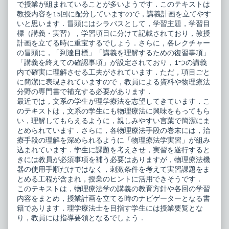
法
で授業が組まれていることが多いようです．このテキストは
学・
教授内容を15回に配分していますので，講義計画を立てやす
実
いと思います．冒頭にはシラバスとして，学習主題，学習目
習,
標（講義・実習），学習項目に分けて記載されており，教授
計画を立てる時に重宝するでしょう．さらに，各レクチャー
の冒頭に，「到達目標」「講義を理解するための復習事項」
「講義を終えての確認事項」が設定されており，1つの講義
内で確実に理解させる工夫がされています．ただ，項目ごと
に簡潔に表現されていますので，教員による資料や物理療法
分野の専門書で補充する必要があります．
最近では，文系の学生が理学療法を志望してきています．こ
のテキストは，文系の学生にも物理療法に興味をもってもら
い，理解してもらえるように，親しみやすい言葉で簡潔にま
とめられています．さらに，各物理療法手段の巻末には，治
療手段の理解を深められるように「物理療法学実習」が組み
込まれています．学生に課題を考えさせ，実習を遂行すると
きには教員が必須事項を補う必要はありますが，物理療法機
器の使用手順だけではなく，刺激条件を考えて実習課題をま
とめる工程が含まれ，授業のヒントに活用できそうです．
このテキストは，物理療法学の講義の教育方針や各回の学習
内容をまとめ，授業計画を立てる時のナビゲーターとなる書
籍であります．理学療法士を目指す学生には授業要覧とな
り，教員には指導要領となるでしょう．