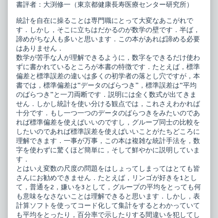
ー
レ
書評者：大渕修一（東京都健康長寿医療センター研究所）
ズ
ク
リ
チ
統計を自在に操ることは専門職にとって大変なあこがれで
ハ
ャ
す．しかし，そこに立ちはだかるのが数学の壁です．半ば，
ビ
ー
リ
シ
諦めがちな人も多いと思います．この本があれば諦める必要
テ
リ
はありません．
ー
ー
数学が苦手な人が理解できるように，数字をできるだけ使わ
シ
ズ
ずに書かれているところが本書の特徴です．たとえば，標準
ョ
リ
ン
ハ
偏差と標準誤差の違いは多くの初学者の落とし穴ですが，本
テ
ビ
書では，標準偏差は“データのばらつき”，標準誤差は“平均
キ
リ
のばらつき”と一刀両断です．説明には全く数式が出てきま
ス
テ
せん．しかし統計を使い分ける観点では，これさえわかれば
ト
ー
リ
シ
十分です．もし一つ一つのデータのばらつきをみたいのであ
ハ
ョ
れば標準偏差を使えばいいのですし，グループ同士の比較を
ビ
ン
したいのであれば標準誤差を使えばいいことがたちどころに
リ
テ
理解できます．一事が万事，この本は複雑な統計手法を，数
テ
キ
ー
ス
字を使わずに驚くほど簡単に，そして鮮やかに説明していま
シ
ト
す．
ョ
リ
とはいえ変数の尺度の問題をはしょってしまってはとても皆
ン
ハ
統
ビ
さんにお勧めできません．たとえば，リンゴが好きを1とし
計
リ
て，普通を2，嫌いを3として，グループの平均をとっても何
学
テ
も意味をなさないことは理解できると思います．しかし，表
published
ー
計算ソフトを使ってコード化して集計をするとわかっていて
on
シ
ョ
も平均をとったり，百分率で示したりする間違いを犯してし