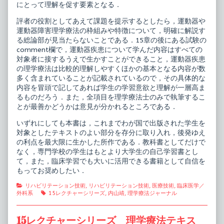
にとって理解を促す要素となる．
評者の役割としてあえて課題を提示するとしたら，運動器や
運動器障害理学療法の枠組みや特徴について，明確に解説す
る総論部が見当たらないことである．15章の後にある試験の
comment欄で，運動器疾患について学んだ内容はすべての
対象者に接するうえで生かすことができること，運動器疾患
の理学療法は比較的理解しやすくほかの基本となる内容が数
多く含まれていることが記載されているので，その具体的な
内容を冒頭で記してあれば学生の学習意欲と理解が一層高ま
るものだろう．また，全項目を理学療法士のみで執筆するこ
とが最善かどうかは意見が分かれるところである．
いずれにしても本書は，これまでわが国で出版された学生を
対象としたテキストのよい部分を存分に取り入れ，後発ゆえ
の利点を最大限に生かした所作である．教科書としてだけで
なく，専門学校の学生はもとより大学生の自己学習書とし
て，また，臨床学習でも大いに活用できる書籍として自信を
もってお奨めしたい．
Categories
リハビリテーション技術
,
リハビリテーション技術
,
医療技術
,
臨床医学／
Tags
外科系
15レクチャーシリーズ
,
内山靖
,
理学療法ジャーナル
15レクチャーシリーズ 理学療法テキス