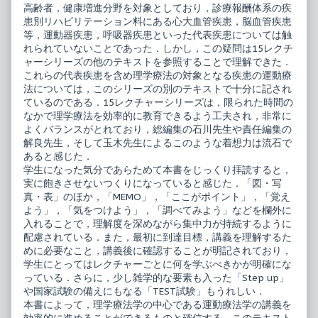
高齢者，健康増進分野を対象としており，診療報酬体系の疾
患別リハビリテーション料にある心大血管疾患，脳血管疾患
等，運動器疾患，呼吸器疾患といった代表疾患については触
れられていないことであった．しかし，この疑問は15レクチ
ャーシリーズの他のテキストを参照することで理解できた．
これらの代表疾患を含め理学療法の対象となる疾患の運動療
法については，このシリーズの別のテキストで十分に記され
ているのである．15レクチャーシリーズは，限られた時間の
なかで理学療法を効率的に教育できるよう工夫され，非常に
よくバランスがとれており，総編集の石川先生や責任編集の
解良先生，そして玉木先生によるこのような着想力は流石で
あると感じた．
学生になった気分であらためて本書をじっくり拝読すると，
実に飽きさせないつくりになっていると感じた．「図・写
真・表」のほか，「MEMO」，「ここがポイント」，「覚え
よう」，「気をつけよう」，「調べてみよう」などを欄外に
入れることで，理解度を深めながら集中力が持続するように
配慮されている．また，最初に到達目標，講義を理解するた
めに必要なこと，講義後に確認することが明記されており，
学生にとってはレクチャーごとに何を学ぶべきかが明確にな
っている．さらに，少し雑学的な要素も入った「Step up」
や国家試験の備えにもなる「TEST試験」もうれしい．
本書によって，理学療法学の中心である運動療法学の講義を