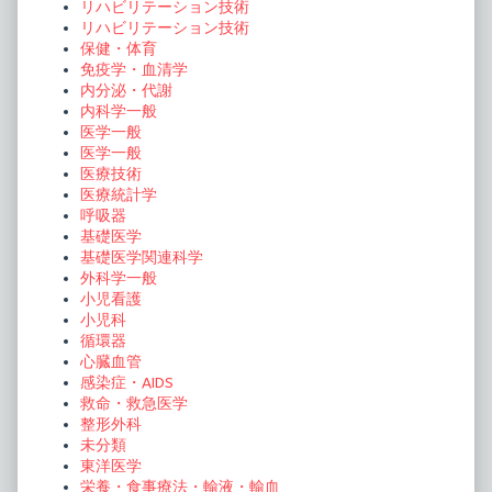
ジ
リハビリテーション技術
リハビリテーション技術
送
保健・体育
り
免疫学・血清学
内分泌・代謝
内科学一般
医学一般
医学一般
医療技術
医療統計学
呼吸器
基礎医学
基礎医学関連科学
外科学一般
小児看護
小児科
循環器
心臓血管
感染症・AIDS
救命・救急医学
整形外科
未分類
東洋医学
栄養・食事療法・輸液・輸血