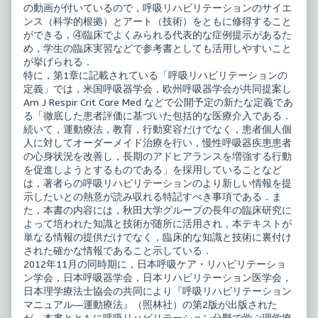
の動画が付いているので，呼吸リハビリテーションのサイエ
ンス（科学的根拠）とアート（技術）をともに修得すること
ができる，④臨床でよくみられる代表的な症例提示があるた
め，学生の臨床実習などで参考書としても活用しやすいこと
が挙げられる．
特に，第1章に記載されている「呼吸リハビリテーションの
定義」では，米国呼吸器学会，欧州呼吸器学会が共同提案し
Am J Respir Crit Care Med などで公開予定の新たな定義であ
る「徹底した患者評価に基づいた包括的な医療介入である．
続いて，運動療法，教育，行動変容だけでなく，患者個人個
人に対してオーダーメイド治療を行い，慢性呼吸器疾患患者
の心身状況を改善し，長期のアドヒアランスを増強する行動
を促進しようとするものである」を採用していることなど
は，著者らの呼吸リハビリテーションのより新しい情報を提
示したいとの熱意が読み収れる特記すべき事項である．ま
た，本書の内容には，秋田大学グループの長年の臨床研究に
よって培われた知識と技術が随所に活用され，本テキストが
単なる情報の提供だけでなく，臨床的な知識と技術に裏付け
された確かな情報であること示している．
2012年11月の同時期に，日本呼吸ケア・リハビリテーショ
ン学会，日本呼吸器学会，日本リハビリテーション医学会，
日本理学療法士協会の共同により『呼吸リハビリテーション
マニュアル―運動療法』（照林社）の第2版が出版された