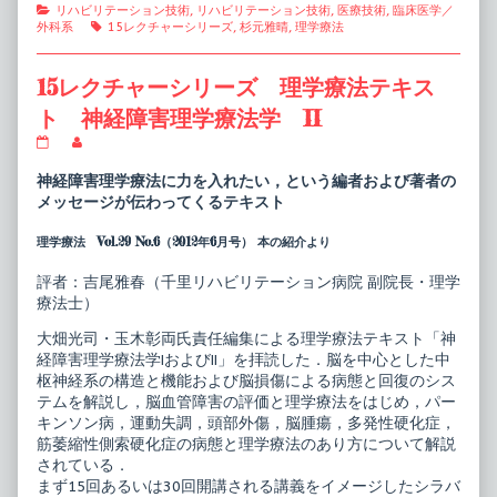
Categories
リハビリテーション技術
,
リハビリテーション技術
,
医療技術
,
臨床医学／
Tags
外科系
15レクチャーシリーズ
,
杉元雅晴
,
理学療法
15レクチャーシリーズ 理学療法テキス
ト 神経障害理学療法学 II
15
Read
レ
more
ク
posts
神経障害理学療法に力を入れたい，という編者および著者の
チ
by
メッセージが伝わってくるテキスト
ャ
the
ー
author
理学療法 Vol.29 No.6（2012年6月号） 本の紹介より
シ
of
リ
15
ー
レ
評者：吉尾雅春（千里リハビリテーション病院 副院長・理学
ズ
ク
療法士）
理
チ
学
ャ
大畑光司・玉木彰両氏責任編集による理学療法テキスト「神
療
ー
法
シ
経障害理学療法学IおよびII」を拝読した．脳を中心とした中
テ
リ
枢神経系の構造と機能および脳損傷による病態と回復のシス
キ
ー
テムを解説し，脳血管障害の評価と理学療法をはじめ，パー
ス
ズ
キンソン病，運動失調，頭部外傷，脳腫瘍，多発性硬化症，
ト
理
神
学
筋萎縮性側索硬化症の病態と理学療法のあり方について解説
経
療
されている．
障
法
まず15回あるいは30回開講される講義をイメージしたシラバ
害
テ