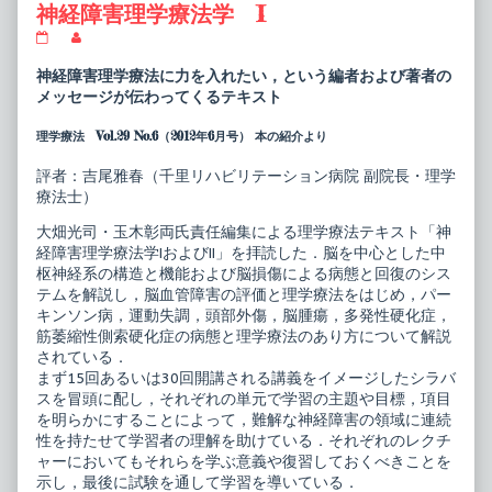
神経障害理学療法学 I
15
Read
レ
more
ク
posts
神経障害理学療法に力を入れたい，という編者および著者の
チ
by
メッセージが伝わってくるテキスト
ャ
the
ー
author
理学療法 Vol.29 No.6（2012年6月号） 本の紹介より
シ
of
リ
15
ー
レ
評者：吉尾雅春（千里リハビリテーション病院 副院長・理学
ズ
ク
療法士）
理
チ
学
ャ
大畑光司・玉木彰両氏責任編集による理学療法テキスト「神
療
ー
法
シ
経障害理学療法学IおよびII」を拝読した．脳を中心とした中
テ
リ
枢神経系の構造と機能および脳損傷による病態と回復のシス
キ
ー
テムを解説し，脳血管障害の評価と理学療法をはじめ，パー
ス
ズ
キンソン病，運動失調，頭部外傷，脳腫瘍，多発性硬化症，
ト
理
神
学
筋萎縮性側索硬化症の病態と理学療法のあり方について解説
経
療
されている．
障
法
まず15回あるいは30回開講される講義をイメージしたシラバ
害
テ
スを冒頭に配し，それぞれの単元で学習の主題や目標，項目
理
キ
学
ス
を明らかにすることによって，難解な神経障害の領域に連続
療
ト
性を持たせて学習者の理解を助けている．それぞれのレクチ
法
神
ャーにおいてもそれらを学ぶ意義や復習しておくべきことを
学
経
示し，最後に試験を通して学習を導いている．
I
障