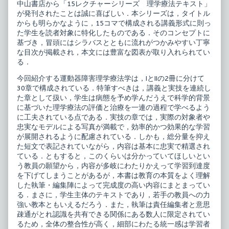
中山書店から「15レクチャーシリーズ 理学療法テキスト」
動
療
器
法
が発刊されたことは誠に喜ばしい．本シリーズは，タイトル
障
テ
からも明らかなように，15コマで構成される講義形式に則っ
害
キ
た学生を読者対象に特化したものである．そのコンセプトに
理
ス
学
ト
基づき，冒頭にはシラバスとともに流れがつかみやすい丁寧
療
運
な目次が掲載され，本文には豊富な図表が取り入れられてい
法
動
る．
学
器
II
障
今回紹介する運動器障害理学療法学は，IとIIの2冊に分けて
published
害
on
理
30章で構成されている．特筆すべきは，講義と実技を連続し
学
た章として扱い，学生は病態を予め学んだうえで科学的背景
療
に基づいた理学療法の評価と治療を一連の過程で学べるよう
法
に工夫されている点である．実技の章では，実際の対象者や
学
II,
忠実なモデルによる写真が満載で，効率的かつ効果的な学習
が展開されるように配慮されている．しかも，総分量を抑え
た短文で表記されていながら，内容は基本に忠実で精選され
ている．ともすると，このくらいは分かっていてほしいとい
う教員の願望から，内容が多岐にわたりかえって学習到達度
を下げてしまうことがあるが，本書は教育の本質をよく理解
した執筆・編集陣によって完成度の高い内容にまとまってい
る．まさに，学生主体のテキストであり，若手の教員への力
強い教本ともいえるだろう．また，執筆は責任編集者と意思
疎通がとれ認識を共有できる関係にある数人に限定されてい
るため，全体の整合性が高く，細部にわたる統一感は学習者