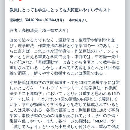
レ
more
ク
posts
教員にとっても学生にとっても大変使いやすいテキスト
チ
by
ャ
the
理学療法 Vol.30 No.4（2013年4月号） 本の紹介より
ー
author
シ
of
リ
15
評者：高柳清美（埼玉県立大学）
ー
レ
ズ
ク
改めて述べるまでもなく，運動学は，生理学や解剖学と並
理
チ
び，理学療法・作業療法の根幹となる学問の一つであり，さ
学
ャ
らに言えば，これこそが理学療法・作業療法のアイデンティ
療
ー
法・
シ
ティとも言える重要な学問である．本邦では，中村隆一先生
作
リ
らが記された「基礎運動学」は古くから名著として教科書に
業
ー
重用されている．しかし，すべての内容を限られた15回の講
療
ズ
義で網羅し，解りやすく教授することは困難である．
法
理
テ
学
小島悟氏は運動学の学問領域すべてを15回で網羅するには難
キ
療
ス
法・
しいところを，「15レクチャーシリーズ 理学療法・作業療
ト
作
法テキスト運動学」において，とりわけ重要と思われる15の
運
業
テーマに紋り，それぞれを1回の講義の内容として展開して
動
療
学
法
いる．学生が効率良く学べるよう配慮して構成されていると
published
テ
ころは見事である．各章の冒頭には，到達目標に加えて事前
on
キ
学習，事後学習のための情報が記されており，学生の予習・
ス
復習を促しやすい．また，各ページの欄外に「MEMO」や
ト
運
「試してみよう」といった小見出しが付けられ，重ねて強調
動