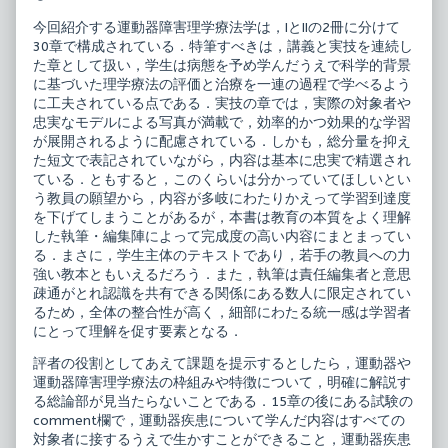
Ｉ
障
今回紹介する運動器障害理学療法学は，IとIIの2冊に分けて
published
害
on
理
30章で構成されている．特筆すべきは，講義と実技を連続し
学
た章として扱い，学生は病態を予め学んだうえで科学的背景
療
に基づいた理学療法の評価と治療を一連の過程で学べるよう
法
に工夫されている点である．実技の章では，実際の対象者や
学
Ｉ,
忠実なモデルによる写真が満載で，効率的かつ効果的な学習
が展開されるように配慮されている．しかも，総分量を抑え
た短文で表記されていながら，内容は基本に忠実で精選され
ている．ともすると，このくらいは分かっていてほしいとい
う教員の願望から，内容が多岐にわたりかえって学習到達度
を下げてしまうことがあるが，本書は教育の本質をよく理解
した執筆・編集陣によって完成度の高い内容にまとまってい
る．まさに，学生主体のテキストであり，若手の教員への力
強い教本ともいえるだろう．また，執筆は責任編集者と意思
疎通がとれ認識を共有できる関係にある数人に限定されてい
るため，全体の整合性が高く，細部にわたる統一感は学習者
にとって理解を促す要素となる．
評者の役割としてあえて課題を提示するとしたら，運動器や
運動器障害理学療法の枠組みや特徴について，明確に解説す
る総論部が見当たらないことである．15章の後にある試験の
comment欄で，運動器疾患について学んだ内容はすべての
対象者に接するうえで生かすことができること，運動器疾患