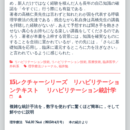
め，新人だけではなく経験を積んだ人も長年の自己知識の確
認を「今すぐに」行う際にも有益である．
著者の高橋仁美先生は言わずと知れたわが国を代表する呼吸
理学療法の先達である．残念ながら私自身は高橋先生の講義
を拝聴した経験がないが，あえて予想すれば聞き手を飽きさ
せない真心をお持ちになる楽しい講義をしてくださるのであ
ろう．著者が本書を上梓する背景には，知識を確実なものに
することを念頭に置かれているが，その先には，「さらに基
礎知識を応用し，臨床に還元するところに力を注ぎなさい」
と言われているように感じられた．
Categories
リハビリテーション技術
,
リハビリテーション技術
,
医療技術
,
臨床医学／
Tags
外科系
理学療法ジャーナル
,
福井勉
15レクチャーシリーズ リハビリテーショ
ンテキスト リハビリテーション統計学
15
Read
レ
more
ク
posts
複雑な統計手法を，数字を使わずに驚くほど簡単に，そして
チ
by
鮮やかに説明
ャ
the
ー
author
理学療法 Vol.32 No.4（2015年4月号） 本の紹介より
シ
of
リ
15