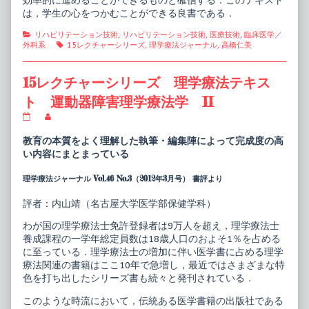
効率的に進めることができるものと確信する．このテキスト
は，学生の心をつかむことができる良書である．
Categories
リハビリテーション技術
,
リハビリテーション技術
,
医療技術
,
臨床医学／
Tags
外科系
15レクチャーシリーズ
,
理学療法ジャーナル
,
高橋仁美
15レクチャーシリーズ 理学療法テキス
ト 運動器障害理学療法学 II
15
Read
レ
more
ク
posts
教育の本質をよく理解した執筆・編集陣によって完成度の高
チ
by
い内容にまとまっている
ャ
the
ー
author
理学療法ジャーナル Vol.46 No.3（2012年3月号） 書評より
シ
of
リ
15
ー
レ
評者：内山靖（名古屋大学医学部保健学科）
ズ
ク
理
チ
わが国の理学療法士免許登録者は9万人を超え，理学療法士
学
ャ
養成課程の一学年総定員数は18歳人口のおよそ1％を占める
療
ー
法
シ
に至っている．理学療法士の増加に伴い医学書に占める理学
テ
リ
療法関連の書籍はここ10年で急増し，最近ではさまざまな特
キ
ー
色を打ち出したシリーズ書も続々と発刊されている．
ス
ズ
ト
理
このような時流において，伝統ある医学書籍の出版社である
運
学