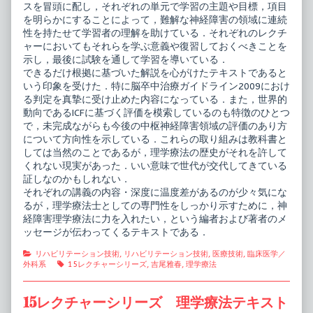
スを冒頭に配し，それぞれの単元で学習の主題や目標，項目
理
キ
学
ス
を明らかにすることによって，難解な神経障害の領域に連続
療
ト
性を持たせて学習者の理解を助けている．それぞれのレクチ
法
神
ャーにおいてもそれらを学ぶ意義や復習しておくべきことを
学
経
示し，最後に試験を通して学習を導いている．
II
障
published
害
できるだけ根拠に基づいた解説を心がけたテキストであると
on
理
いう印象を受けた．特に脳卒中治療ガイドライン2009におけ
学
る判定を真摯に受け止めた内容になっている．また，世界的
療
法
動向であるICFに基づく評価を模索しているのも特徴のひとつ
学
で，未完成ながらも今後の中枢神経障害領域の評価のあり方
II,
について方向性を示している．これらの取り組みは教科書と
しては当然のことであるが，理学療法の歴史がそれを許して
くれない現実があった．いい意味で世代が交代してきている
証しなのかもしれない．
それぞれの講義の内容・深度に温度差があるのが少々気にな
るが，理学療法士としての専門性をしっかり示すために，神
経障害理学療法に力を入れたい，という編者および著者のメ
ッセージが伝わってくるテキストである．
Categories
リハビリテーション技術
,
リハビリテーション技術
,
医療技術
,
臨床医学／
Tags
外科系
15レクチャーシリーズ
,
吉尾雅春
,
理学療法
15レクチャーシリーズ 理学療法テキスト