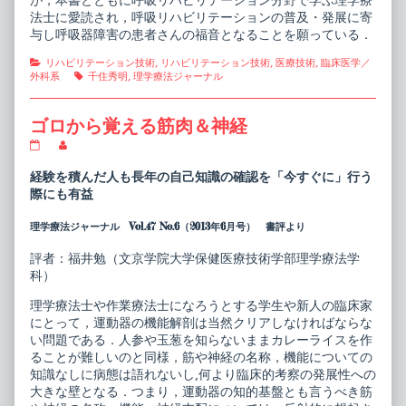
が，本書とともに呼吸リハビリテーション分野で学ぶ理学療
法士に愛読され，呼吸リハビリテーションの普及・発展に寄
与し呼吸器障害の患者さんの福音となることを願っている．
Categories
リハビリテーション技術
,
リハビリテーション技術
,
医療技術
,
臨床医学／
Tags
外科系
千住秀明
,
理学療法ジャーナル
ゴロから覚える筋肉＆神経
ゴ
Read
ロ
more
か
posts
経験を積んだ人も長年の自己知識の確認を「今すぐに」行う
ら
by
際にも有益
覚
the
え
author
理学療法ジャーナル Vol.47 No.6（2013年6月号） 書評より
る
of
筋
ゴ
肉
ロ
評者：福井勉（文京学院大学保健医療技術学部理学療法学
＆
か
科）
神
ら
経
覚
理学療法士や作業療法士になろうとする学生や新人の臨床家
published
え
on
る
にとって，運動器の機能解剖は当然クリアしなければならな
筋
い問題である．人参や玉葱を知らないままカレーライスを作
肉
ることが難しいのと同様，筋や神経の名称，機能についての
＆
知識なしに病態は語れないし,何より臨床的考察の発展性への
神
経,
大きな壁となる．つまり，運動器の知的基盤とも言うべき筋