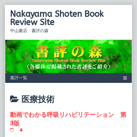
Skip
Nakayama Shoten Book
to
content
Review Site
中山書店 書評の森
Posts
医療技術
categoriezed
動画でわかる呼吸リハビリテーション 第
as
3版
動
Read
画
more