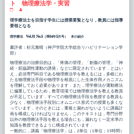
ト 物理療法学・実習
15
Read
レ
more
ク
posts
理学療法士を目指す学生には授業要覧となり，教員には指導
チ
by
要領となる
ャ
the
ー
author
理学療法 Vol.31 No.5（2014年5月号） 本の紹介
シ
of
リ
15
ー
レ
書評者：杉元雅晴（神戸学院大学総合リハビリテーション学
ズ
ク
部）
理
チ
学
ャ
物理療法の治療目的は，「疼痛の管理」「創傷の管理」「神
療
ー
法
シ
経・筋協調性運動の誘発」などに限定されています．とはい
テ
リ
え，必須専門科目である物理療法学を教えるには，多岐にわ
キ
ー
たる物理療法手段や物理学を根底にした生体作用メカニズム
ス
ズ
を理解しておく必要があります．また，理学療法が運動療法
ト
理
物
学
に偏重しているため，教育現場では物理療法学を教える教員
理
療
が不足しています．すべての物理療法手段を教授する教員も
療
法
少なく，物理療法手段別にオムニバス形式での授業も多くな
法
テ
っています．そのときには，重複と漏れがないように講義計
学・
キ
実
ス
画を構成しなければなりません．このテキストは，専門分野
習
ト
以外の物理療法手段を教える場合にも，漏れなく一定水準の
published
物
知識を教授できるように構成されています．
on
理
一般的に，講義「物理療法学」は，2単位（1単位；15時間）
療