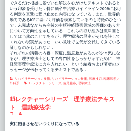
published
害
できるだけ根拠に基づいた解説を心がけたテキストであると
on
理
いう印象を受けた．特に脳卒中治療ガイドライン2009におけ
学
る判定を真摯に受け止めた内容になっている．また，世界的
療
法
動向であるICFに基づく評価を模索しているのも特徴のひとつ
学
で，未完成ながらも今後の中枢神経障害領域の評価のあり方
I,
について方向性を示している．これらの取り組みは教科書と
しては当然のことであるが，理学療法の歴史がそれを許して
くれない現実があった．いい意味で世代が交代してきている
証しなのかもしれない．
それぞれの講義の内容・深度に温度差があるのが少々気にな
るが，理学療法士としての専門性をしっかり示すために，神
経障害理学療法に力を入れたい，という編者および著者のメ
ッセージが伝わってくるテキストである．
Categories
リハビリテーション技術
,
リハビリテーション技術
,
医療技術
,
臨床医学／
Tags
外科系
15レクチャーシリーズ
,
吉尾雅春
,
理学療法
15レクチャーシリーズ 理学療法テキス
ト 運動療法学
15
Read
レ
more
ク
posts
実に飽きさせないつくりになっている
チ
by
ャ
the