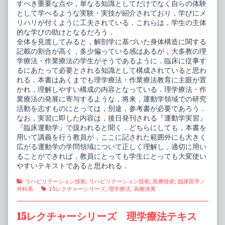
すべき重要な点や，単なる知識としてだけでなく自らの体験
学,
として学べるような実験・実技が紹介されており，学びにメ
リハリが付くように工夫されている．これらは，学生の主体
的な学びの助けとなるだろう．
全体を見渡してみると，解剖学に基づいた身体構造に関する
記載の割合が高く，多少偏っている感はあるが，大多教の理
学療法・作業療法の学生がそうであるように．臨床に従事す
るにあたって必要とされる知識として構成されていると思わ
れる．本書はあくまでも理学療法・作業療法教育に主眼が置
かれ，理解しやすい構成の内容となっている．理学療法・作
業療法の発展に寄与するような，将来，運動学領域での研究
活動を志すものにとっては，別途，参考書が必要であろう．
なお，実習に即した内容は，後日発刊される『運動学実習』
『臨床運動学』で扱われると聞く．どちらにしても，本書を
用いて講義を行う教員が，ここに記された範囲外にも大きく
広がる運動学の学問領域について正しく理解し，適切に用い
ることができれば，教員にとっても学生にとっても大変使い
やすいテキストであると思われる．
Categories
リハビリテーション技術
,
リハビリテーション技術
,
医療技術
,
臨床医学／
Tags
外科系
15レクチャーシリーズ
,
理学療法
,
高柳清美
15レクチャーシリーズ 理学療法テキス