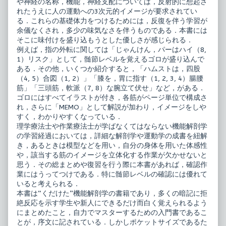
や神経の名称，機能，神経支配については，反射的に想起さ
れたうえに人の運動への3次元的イメージが要求されてい
る．これらの基礎体力をつけるためには，反復を伴う学習が
余儀なくされ，多少の味気なさを伴うものである．本書には
そこに味付けを盛り込もうとした優しさが感じられる．
例えば，指の外転に関しては「じゃんけん，パーはハイ（8,
1）リスク」として，髄節レベルを覚えるゴロが盛り込んで
ある．その他，いくつか紹介すると，「ハムストは，四股
（4, 5）合図（1, 2）」「膝を，胃に指す（1, 2, 3, 4）腸腰
筋」「三頭筋，軟派（7, 8）な腕立て伏せ」など，がある．
ゴロにはすべてイラストが付き，各筋がページ単位で構成さ
れ，さらに「MEMO」として解説が加わり，イメージをしや
すく，わかりやすくなっている．
理学療法士や作業療法士が学ばなくてはならない機能解剖学
の学習経過においては，詳細な解剖学や運動学の成書を紐解
き，あるときは模型などを用い，自分の身体を用いた体感性
や，該当する筋のイメージを立体化する作業が欠かせないと
思う．その総まとめや復習を行う際に本書があれば，確認作
業にはうってつけである．特に髄節レベルの確認には優れて
いると考えられる．
本書は“くだけた”機能解剖学の書籍であり，多くの暗記に拒
絶反応を示す学生や新人にできるだけ而白く覚えられるよう
にまとめたこと，自力でマスターするための入門書であるこ
とが，序文に記されている．しかしポケットサイズであるた