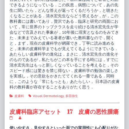
できるようになっている．この疾患，病態について，あの先
生に聞いたら，どんな答えが返ってくるだろうか，と聴きた
くなることがある．清水宏先生ならどう答えるか，が，この
教科書には書いてあり，贅沢である．臨床と研究の両面にお
いて，常に世界のトップクラスを走り続ける清水宏先生が学
会などで言及された事象が，10年後に現実となるのをみてき
た．未来までみえている著者が書いた教科書なので，開く
と，まず，現在の皮膚科学が網羅でき，丁寧に読み進める
と，未来の皮膚科学までもが見えてくるようにできている．
あたらしい皮膚科学の進化は，まさに，清水宏先生の進化そ
のものであるが，私たちがこの本を手にする時には，すでに
清水宏先生はもっと新しくなっていることを考えると，その
スピード感には驚きを禁じ得ない．皮膚科学の勉強の楽しさ
を実感し，その意欲をかきたててくれる一冊である．同時
に，このような「常にもっとも」あたらしい， 日本語の皮膚
科の教科書が存在することをありがたく思う．
Categories
Tags
皮膚科
Visual Dermatology
,
多田弥生
皮膚科臨床アセット 17 皮膚の悪性腫瘍
皮
Read
膚
more
科
posts
使いやすさ，見やすさといった面での実用性にも心配りがな