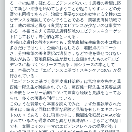
皮
る．その結果，確たるエビデンスがないまま患者の希望に応
膚
じて新しい治療を始めてしまうことが起こりやすい．どの分
科
野でも同様であるが，治療で重要なのは有効性と安全性のエ
治
ビデンスを確認してから行うことである．美容皮膚科領域で
療,
は，他の領域と異なり良質なエビデンスが少ないのは事実で
ある．本書はあえて美容皮膚科領域のエビデンスをターゲッ
トにしており，野心的な本といえる．
本邦の皮膚科の教本の中でも，宮地良樹先生編集の本は数の
多さだけではなく，企画のおもしろさ，着眼点のユニーク
さ，分担執筆の著者選択の適切さ，などで他を寄せつけない
魅力がある．宮地良樹先生が新たに企画されたものが“エビ
デンスに基づく”シリーズである．同シリーズの本として
は，本書の他に『エビデンスに基づくスキンケアQ&A』が発
行されている．
『エビデンスに基づく美容皮膚科治療』は宮地良樹先生と葛
西健一郎先生が編集されている．葛西健一郎先生は美容皮膚
科全般とレーザー治療について豊富な経験と見識をもってお
られ，多くの著書を刊行している．
このような背景から本書を読んでみた．まず分担執筆された
著者は，編者と同様に豊富な経験と見識を有したエキスパー
トの方々である．次に項目の中に，機能性化粧品とAGAが含
まれているのが通常の本と異なり興味深い．さらにどの項目
でも，文頭にそのテーマのエビデンスレベルの提示があり，
かつ各項目のエビデンスレベルがメーターを用いて5段階で