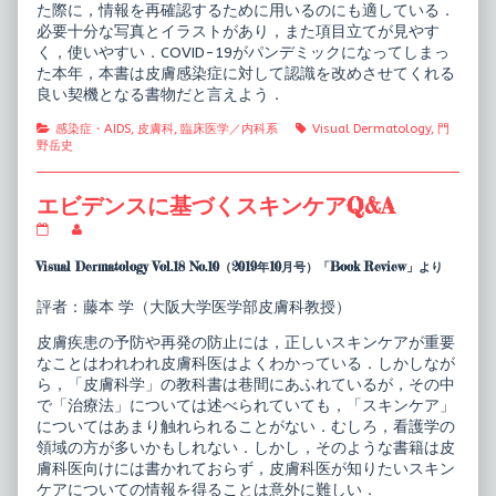
た際に，情報を再確認するために用いるのにも適している．
必要十分な写真とイラストがあり，また項目立てが見やす
く，使いやすい．COVID-19がパンデミックになってしまっ
た本年，本書は皮膚感染症に対して認識を改めさせてくれる
良い契機となる書物だと言えよう．
Categories
Tags
感染症・AIDS
,
皮膚科
,
臨床医学／内科系
Visual Dermatology
,
門
野岳史
エビデンスに基づくスキンケアQ&A
エ
Read
ビ
more
デ
posts
Visual Dermatology Vol.18 No.10（2019年10月号）「Book Review」より
ン
by
ス
the
評者：藤本 学（大阪大学医学部皮膚科教授）
に
author
基
of
皮膚疾患の予防や再発の防止には，正しいスキンケアが重要
づ
エ
く
ビ
なことはわれわれ皮膚科医はよくわかっている．しかしなが
ス
デ
ら，「皮膚科学」の教科書は巷間にあふれているが，その中
キ
ン
で「治療法」については述べられていても，「スキンケア」
ン
ス
についてはあまり触れられることがない．むしろ，看護学の
ケ
に
ア
基
領域の方が多いかもしれない．しかし，そのような書籍は皮
Q&A
づ
膚科医向けには書かれておらず，皮膚科医が知りたいスキン
published
く
ケアについての情報を得ることは意外に難しい．
on
ス