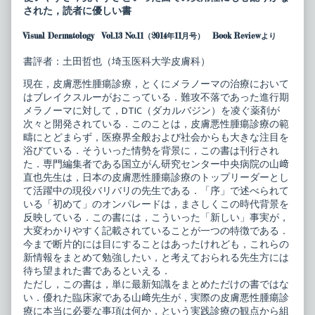
臨
by
された，読者に優しい書
床
the
ア
author
Visual Dermatology Vol.13 No.11（2014年11月号） Book Reviewより
セ
of
ッ
皮
ト
膚
書評者：土田哲也（埼玉医科大学皮膚科）
17
科
皮
臨
現在，皮膚悪性腫瘍診療，とくにメラノーマの治療において
膚
床
はブレイクスルーがおこっている．難攻不落であった進行期
の
ア
悪
セ
メラノーマに対して，DTIC（ダカルバジン）を凌ぐ薬剤が
性
ッ
次々と開発されている．このことは，皮膚悪性腫瘍診療の範
腫
ト
疇にとどまらず，医療界全般および社会からも大きな注目を
瘍
17
浴びている．そういった情勢を背景に，この書は刊行され
published
皮
on
膚
た．専門編集者である国立がん研究センター中央病院の山﨑
の
直也先生は，日本の皮膚悪性腫瘍診療のトップリーダーとし
悪
て活躍中の現役バリバリの先生である．「序」で述べられて
性
いる「初めて」のオンパレードは，まさしくこの時代背景を
腫
瘍,
反映している．この書には，こういった「新しい」事実が，
大変わかりやすく記載されていることが一つの特徴である．
今まで断片的には目にすることはあったけれども，これらの
新情報をまとめて勉強したい，と考えておられる先生方には
待ち望まれた書であるといえる．
ただし，この書は，単に最新知識をまとめただけの書ではな
い．優れた臨床家である山﨑先生が，実際の皮膚悪性腫瘍診
療に本当に必要な事項は何か，という実践診療の観点から組