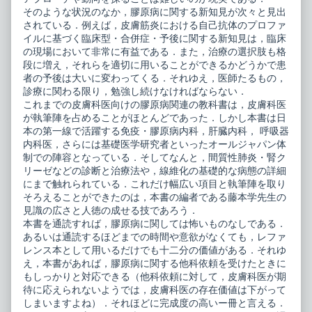
原
シ
そのような状況のなか，膠原病に関する新知見が次々と見出
病
ョ
published
ン
されている．例えば，皮膚筋炎における自己抗体のプロファ
on
皮
イルに基づく臨床型・合併症・予後に関する新知見は，臨床
膚
の現場において非常に有益である．また，治療の選択肢も格
科
段に増え，それらを適切に用いることができるかどうかで患
膠
原
者の予後は大いに変わってくる．それゆえ，医師たるもの，
病,
診療に関わる限り，勉強し続けなければならない．
これまでの皮膚科医向けの膠原病関連の教科書は，皮膚科医
が執筆陣を占めることがほとんどであった．しかし本書は日
本の第一線で活躍する免疫・膠原病内科，肝臓内科， 呼吸器
内科医，さらには基礎医学研究者といったオールジャパン体
制での陣容となっている．そしてなんと，間質性肺炎・腎ク
リーゼなどの診断と治療法や，線維化の基礎的な病態の詳細
にまで触れられている．これだけ幅広い項目と執筆陣を取り
そろえることができたのは，本書の編者である藤本学先生の
見識の広さと人徳の成せる技であろう．
本書を通読すれば，膠原病に関しては怖いものなしである．
あるいは通読するほどまでの時間や意欲がなくても，レファ
レンス本として用いるだけでも十二分の価値がある．それゆ
え，本書があれば，膠原病に関する他科依頼を受けたときに
もしっかりと対応できる（他科依頼に対して，皮膚科医が期
待に応えられないようでは，皮膚科医の存在価値は下がって
しまいますよね）．それほどに完成度の高いー冊と言える．