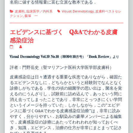
名前に値する情報量に富む立派な教本である．
Categories
Tags
皮膚科
,
臨床医学／内科系
Visual Dermatology
,
皮膚科ベストセレ
クション
,
飯塚 一
エビデンスに基づく Q&Aでわかる皮膚
感染症治
エ
Read
ビ
more
デ
posts
Visual Dermatology Vol.19 No.10（2020年10月号）「Book Review」より
ン
by
ス
the
評者：門野岳史（聖マリアンナ医科大学医学部皮膚科）
に
author
基
of
皮膚感染症は日々遭遇する重要な疾患でありながら，確固た
づ
エ
く
ビ
るエビデンスなしに，どちらかというと経験則でなんとなく
Q&A
デ
診療しがちである．学生の頃の細菌学の思い出は，菌名を覚
で
ン
えるのにうんざりし，試験前に詰め込んで，あっという間に
わ
ス
消え去ってしまったことであり，非常にとっつきにくい学問
か
に
る
基
というイメージを持っていた．しかしながら，この“エビデ
皮
づ
ンスに基づくQ&Aでわかる皮膚感染症治療”は，非常に読み
膚
く
やすく，分かりやすい．お馴染みの豪華メンバーによる編集
感
Q&A
で，皮膚感染症の診療にあたってわれわれが知っておくべ
染
で
症
わ
き，知識，エビデンス，治療の仕方が非常にまとまって記さ
治
か