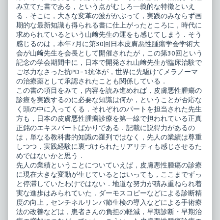
み立てた書である，という点がむしろ一義的な特徴といえ
る．そこに，大きな変革の波がかぶって，実践のみならず画
期的な最新知識も得られる書に仕上がったところに，時代に
求められているという山﨑先生の運をも感じてしまう．そう
感じるのは，本年7月に第30回日本皮膚悪性腫瘍学会学術大
会が山﨑先生を会長として開催されたが，この第30回という
記念の学会期間中に，日本で開発され山﨑先生が臨床治験で
ご尽力なさった抗PD-1抗体が，世界に先駆けてメラノーマ
の治療薬として承認されたことも関係している．
この書の項目をみて，内容を読み進めれば，皮膚悪性腫瘍の
診療を実践するのに必要な知識は何か，ということが否応な
く頭の中に入ってくる．それぞれのパートを担当された先生
方も，日本の皮膚悪性腫瘍診療を第一線で担われている正真
正銘のエキスパートばかりである．記載に説得力があるの
は，単なる教科書的知識の羅列ではなく，先人の業績は尊重
しつつ，実践経験に裏づけられたリアリティも感じさせるた
めではないかと思う．
先人の業績ということについていえば，皮膚悪性腫瘍の診療
に現在大きな変動が生じているとはいっても，ここまでずっ
と停滞していたわけではない．地道な努力が積み重ねられ着
実な進歩はみられていた．ダーモスコピーなどによる診断精
度の向上，センチネルリンパ節生検の導入などによる手術療
法の改善などは，患者さんの負担の軽減，早期診断・早期治