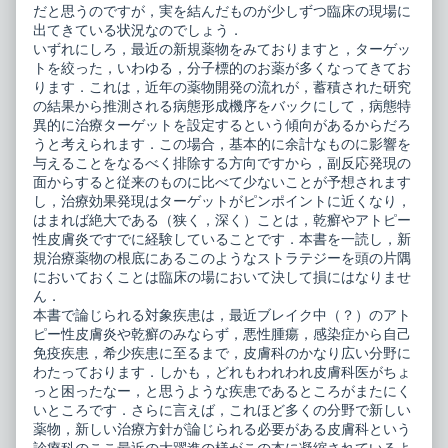
だと思うのですが，実を結んだものが少しずつ臨床の現場に
出てきている状況なのでしょう．
いずれにしろ，最近の新規薬物をみておりますと，ターゲッ
トを絞った，いわゆる，分子標的のお薬が多くなってきてお
ります．これは，近年の薬物開発の流れが，蓄積された研究
の結果から推測される病態形成機序をバックにして，病態特
異的に治療ターゲットを設定するという傾向があるからだろ
うと考えられます．この場合，基本的に余計なものに影響を
与えることをなるべく排除する方向ですから，副反応発現の
面からすると従来のものに比べて少ないことが予想されます
し，治療効果発現はターゲットがピンポイントに近くなり，
はまれば絶大である（狭く，深く）ことは，乾癬やアトピー
性皮膚炎ですでに経験していることです．本書を一読し，新
規治療薬物の根底にあるこのようなストラテジーを頭の片隅
においておくことは臨床の場において決して損にはなりませ
ん．
本書で論じられる対象疾患は，最近ブレイク中（？）のアト
ピー性皮膚炎や乾癬のみならず，悪性腫瘍，感染症から自己
免疫疾患，希少疾患に至るまで，皮膚科のかなり広い分野に
わたっております．しかも，どれもわれわれ皮膚科医がちょ
っと困ったなー，と思うような疾患であるところがまたにく
いところです．さらに言えば，これほど多くの分野で新しい
薬物，新しい治療方針が論じられる必要がある皮膚科という