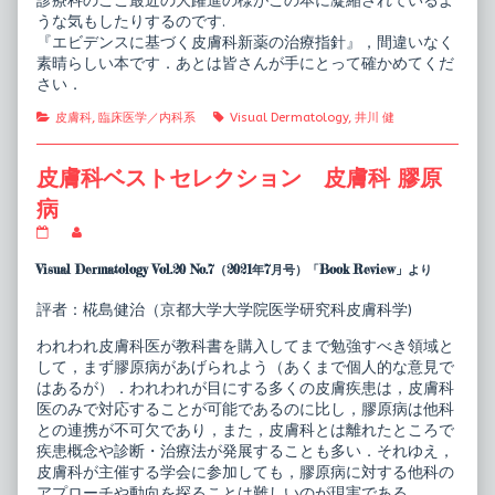
診療科のここ最近の大躍進の様がこの本に凝縮されているよ
うな気もしたりするのです.
『エビデンスに基づく皮膚科新薬の治療指針』，間違いなく
素晴らしい本です．あとは皆さんが手にとって確かめてくだ
さい．
Categories
Tags
皮膚科
,
臨床医学／内科系
Visual Dermatology
,
井川 健
皮膚科ベストセレクション 皮膚科 膠原
病
皮
Read
膚
more
科
posts
Visual Dermatology Vol.20 No.7（2021年7月号）「Book Review」より
ベ
by
ス
the
評者：椛島健治（京都大学大学院医学研究科皮膚科学)
ト
author
セ
of
われわれ皮膚科医が教科書を購入してまで勉強すべき領域と
レ
皮
ク
膚
して，まず膠原病があげられよう（あくまで個人的な意見で
シ
科
はあるが）．われわれが目にする多くの皮膚疾患は，皮膚科
ョ
ベ
医のみで対応することが可能であるのに比し，膠原病は他科
ン
ス
との連携が不可欠であり，また，皮膚科とは離れたところで
皮
ト
膚
セ
疾患概念や診断・治療法が発展することも多い．それゆえ，
科
レ
皮膚科が主催する学会に参加しても，膠原病に対する他科の
膠
ク
アプローチや動向を探ることは難しいのが現実である．