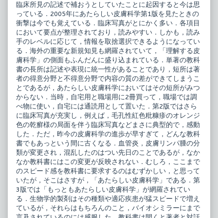
on
膚
臨床所見の記述で補おうとしていたことに起因すると今は思
科
っている．2005年にあたらしい皮膚科学第1版を見たときの
学
衝撃は今でも覚えている．臨床写真がとにかく多い．各項目
第
3
において要点が整理されており，読みやすい．しかも，読み
版,
手のレベルに応じて，情報を取捨選択できるようになってい
る．海外の重要な新規知見も網羅されていて，「理解する皮
膚科学」の側面もふんだんに盛り込まれている．単著の教科
書の長所は記述や表現に統一性があることであり，短所は著
者の得意分野と不得意分野で内容の質の差ができてしまうこ
とであるが，あたらしい皮膚科学においてはその短所がみつ
からない．当時，自宅用と職場用に2冊買って，職場では調
べ物に使い，自宅には通読用として置いた．第2版ではさら
に臨床写真が充実し，例えば，毛孔性紅色粃糠疹のオレンジ
色の乾癬様の局面を伴う臨床写真などまさに典型的で，感動
した．ただ，昨今の皮膚科学の進歩が早すぎて，どんな教科
書でもあっという間に古くなる．血管炎，皮膚リンパ腫の分
類が変更され，混乱したのはつい先日のことであるが，なか
なか教科書にはこの変更が反映されない．むしろ，ここまで
のスピード感を教科書に要求するのはむずかしい，と思って
いたが，そこはさすが，「あたらしい皮膚科学」である．第
3版では「もっともあたらしい皮膚科学」が網羅されてい
る．生物学的製剤はその種類や適応疾患が猛スピードで増え
ているが，それらはもちろんのこと，バイオシミラーにまで
言及されているのには感服した．教科書は開くと著者と対話