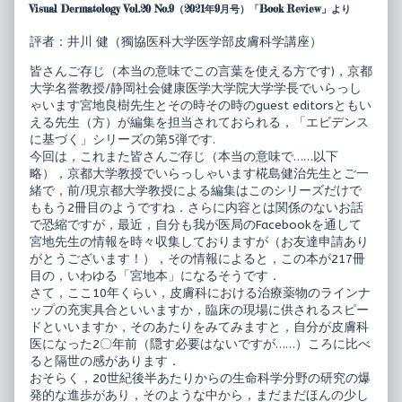
デ
posts
Visual Dermatology Vol.20 No.9（2021年9月号）「Book Review」より
ン
by
ス
the
評者：井川 健（獨協医科大学医学部皮膚科学講座）
に
author
基
of
皆さんご存じ（本当の意味でこの言葉を使える方です)，京都
づ
エ
く
ビ
大学名誉教授/静岡社会健康医学大学院大学学長でいらっし
皮
デ
ゃいます宮地良樹先生とその時その時のguest editorsともい
膚
ン
える先生（方）が編集を担当されておられる，「エビデンス
科
ス
に基づく」シリーズの第5弾です.
新
に
薬
基
今回は，これまた皆さんご存じ（本当の意味で……以下
の
づ
略），京都大学教授でいらっしゃいます椛島健治先生とご一
治
く
緒で，前/現京都大学教授による編集はこのシリーズだけで
療
皮
ももう2冊目のようですね．さらに内容とは関係のないお話
指
膚
針
科
で恐縮ですが，最近，自分も我が医局のFacebookを通して
published
新
宮地先生の情報を時々収集しておりますが（お友達申請あり
on
薬
がとうございます！），その情報によると，この本が217冊
の
目の，いわゆる「宮地本」になるそうです．
治
療
さて，ここ10年くらい，皮膚科における治療薬物のラインナ
指
ップの充実具合といいますか，臨床の現場に供されるスピー
針,
ドといいますか，そのあたりをみてみますと，自分が皮膚科
医になった2〇年前（隠す必要はないですが……）ころに比べ
ると隔世の感があります．
おそらく，20世紀後半あたりからの生命科学分野の研究の爆
発的な進歩があり，そのような中から，まだまだほんの少し