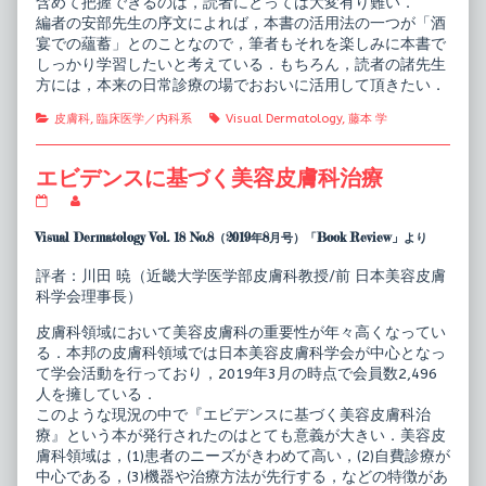
含めて把握できるのは，読者にとっては大変有り難い．
編者の安部先生の序文によれば，本書の活用法の一つが「酒
宴での蘊蓄」とのことなので，筆者もそれを楽しみに本書で
しっかり学習したいと考えている．もちろん，読者の諸先生
方には，本来の日常診療の場でおおいに活用して頂きたい．
Categories
Tags
皮膚科
,
臨床医学／内科系
Visual Dermatology
,
藤本 学
エビデンスに基づく美容皮膚科治療
エ
Read
ビ
more
デ
posts
Visual Dermatology Vol. 18 No.8（2019年8月号）「Book Review」より
ン
by
ス
the
評者：川田 暁（近畿大学医学部皮膚科教授/前 日本美容皮膚
に
author
科学会理事長）
基
of
づ
エ
く
ビ
皮膚科領域において美容皮膚科の重要性が年々高くなってい
美
デ
る．本邦の皮膚科領域では日本美容皮膚科学会が中心となっ
容
ン
て学会活動を行っており，2019年3月の時点で会員数2,496
皮
ス
人を擁している．
膚
に
科
基
このような現況の中で『エビデンスに基づく美容皮膚科治
治
づ
療』という本が発行されたのはとても意義が大きい．美容皮
療
く
膚科領域は，(1)患者のニーズがきわめて高い，(2)自費診療が
published
美
中心である，(3)機器や治療方法が先行する，などの特徴があ
on
容