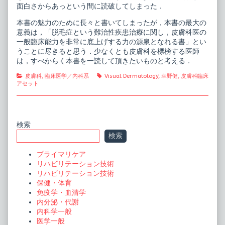
面白さからあっという間に読破してしまった．
本書の魅力のために長々と書いてしまったが，本書の最大の
意義は，「脱毛症という難治性疾患治療に関し，皮膚科医の
一般臨床能力を非常に底上げする力の源泉となれる書」とい
うことに尽きると思う．少なくとも皮膚科を標榜する医師
は，すべからく本書を一読して頂きたいものと考える．
Categories
Tags
皮膚科
,
臨床医学／内科系
Visual Dermatology
,
幸野健
,
皮膚科臨床
アセット
Primary
検索
検索
Sidebar
プライマリケア
リハビリテーション技術
リハビリテーション技術
保健・体育
免疫学・血清学
内分泌・代謝
内科学一般
医学一般