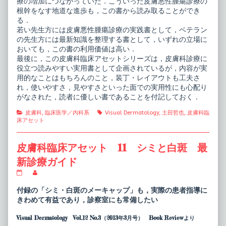
療の増加につながっていた．こういった皮膚悪性腫瘍診療の
根幹をなす地道な進歩も，この書から読み取ることができ
る．
若い先生方には皮膚悪性腫瘍診療の実践書として，ベテラン
の先生方には最新知識を整理する書として，いずれの立場に
おいても，この書の利用価値は高い．
最後に，この皮膚科臨床アセットシリーズは，皮膚科診療に
役立つ読みやすい実用書として企画されているが，内容が実
用的なことはもちろんのこと，装丁・レイアウトも工夫さ
れ，使いやすさ，見やすさといった面での実用性にも心配り
がなされた，読者に優しい書であることを付記しておく．
Categories
Tags
皮膚科
,
臨床医学／内科系
Visual Dermatology
,
土田哲也
,
皮膚科臨
床アセット
皮膚科臨床アセット 11 シミと白斑 最
新診療ガイド
皮
Read
膚
more
科
posts
付録の「シミ・白斑のメーキャップ」も，実際の患者指導に
臨
by
きわめて有益であり，診察室にも常備したい
床
the
ア
author
Visual Dermatology Vol.12 No.3（2013年3月号） Book Reviewより
セ
of
ッ
皮