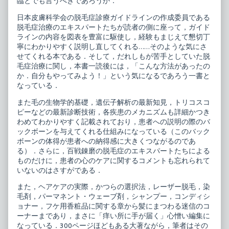
臨とでも言うべきであろうか．
日本皮膚科学会の脱毛症診療ガイドラインの作成委員である
脱毛症治療のエキスパートたちが読者の側に座って，ガイド
ラインの内容を図表を豊富に駆使し，経験もまじえて懇切丁
寧にわかりやすく説明し直してくれる……そのような気にさ
せてくれる本である．そして，だれしもが苦手としていた脱
毛症治療に関し，本書一読後には，「こんな方法があったの
か．自分もやってみよう！」という気になるであろう一書と
なっている．
また毛の生物学的基礎，遺伝子解析の最新知見，トリコスコ
ピーなどの最新診断技術，各疾患のメカニズムも詳細かつき
わめてわかりやすく記載されており，患者への説明の際のバ
ックボーンを与えてくれる仕組みになっている（このバック
ボーンの体得が患者への納得感に大きくつながるのであ
る）．さらに，百戦錬磨の脱毛症のエキスパートたちによる
ものだけに，患者の心のケアに関するコメントも忘れられて
いないのはさすがである．
また，ヘアケアの実際，かつらの選択法，レーザー脱毛，染
毛剤，パーマネント・ウェーブ剤，シャンプー，コンディシ
ョナー，フケ用香粧品に関する章から髪にまつわる迷信のコ
ーナーまであり，まさに「痒い所に手が届く」心憎い編集に
なっている．300ページほどもある大著ながら，筆者はその