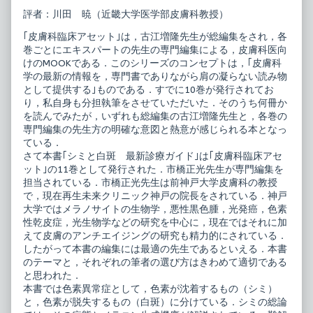
ト
膚
評者：川田 暁（近畿大学医学部皮膚科教授）
11
科
シ
臨
｢皮膚科臨床アセット｣は，古江増隆先生が総編集をされ，各
ミ
床
巻ごとにエキスパートの先生の専門編集による，皮膚科医向
と
ア
白
セ
けのMOOKである．このシリーズのコンセプトは，｢皮膚科
斑
ッ
学の最新の情報を，専門書でありながら肩の凝らない読み物
最
ト
として提供する｣ものである．すでに10巻が発行されてお
新
11
り，私自身も分担執筆をさせていただいた．そのうち何冊か
診
シ
療
ミ
を読んでみたが，いずれも総編集の古江増隆先生と，各巻の
ガ
と
専門編集の先生方の明確な意図と熱意が感じられる本となっ
イ
白
ている．
ド
斑
さて本書｢シミと白斑 最新診療ガイド｣は｢皮膚科臨床アセ
published
最
on
新
ット｣の11巻として発行された．市橋正光先生が専門編集を
診
担当されている．市橋正光先生は前神戸大学皮膚科の教授
療
で，現在再生未来クリニック神戸の院長をされている．神戸
ガ
大学ではメラノサイトの生物学，悪性黒色腫，光発癌，色素
イ
ド,
性乾皮症，光生物学などの研究を中心に，現在ではそれに加
えて皮膚のアンチエイジングの研究も精力的にされている．
したがって本書の編集には最適の先生であるといえる．本書
のテーマと，それぞれの筆者の選び方はきわめて適切である
と思われた．
本書では色素異常症として，色素が沈着するもの（シミ）
と，色素が脱失するもの（白斑）に分けている．シミの総論