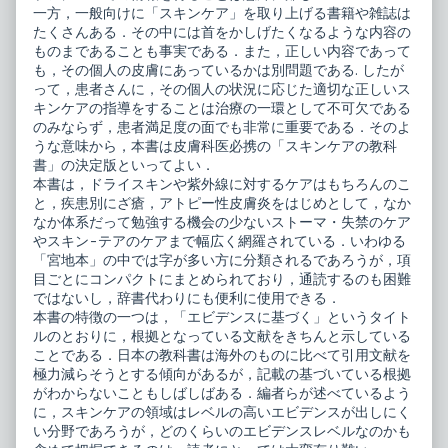
一方，一般向けに「スキンケア」を取り上げる書籍や雑誌は
キ
ン
たくさんある．その中には首をかしげたくなるような内容の
ケ
ものまであることも事実である．また，正しい内容であって
ア
も，その個人の皮膚にあっているかは別問題である. したが
Q&A,
って，患者さんに，その個人の状況に応じた適切な正しいス
キンケアの指導をすることは治療の一環として不可欠である
のみならず，患者満足度の面でも非常に重要である．そのよ
うな意味から，本書は皮膚科医必携の「スキンケアの教科
書」の決定版といってよい．
本書は，ドライスキンや紫外線に対するケアはもちろんのこ
と，疾患別にざ瘡，アトピー性皮膚炎をはじめとして，なか
なか体系だって勉強する機会の少ないストーマ・失禁のケア
やスキン-テアのケアまで幅広く網羅されている．いわゆる
「宮地本」の中では字が多い方に分類されるであろうが，項
目ごとにコンパクトにまとめられており，通読するのも困難
ではないし，辞書代わりにも便利に使用できる．
本書の特徴の一つは，「エビデンスに基づく」というタイト
ルのとおりに，根拠となっている文献をきちんと示している
ことである．日本の教科書は海外のものに比べて引用文献を
極力減らそうとする傾向があるが，記載の基づいている根拠
がわからないこともしばしばある．編者らが述べているよう
に，スキンケアの領域はレベルの高いエビデンスが出しにく
い分野であろうが，どのくらいのエビデンスレベルなのかも