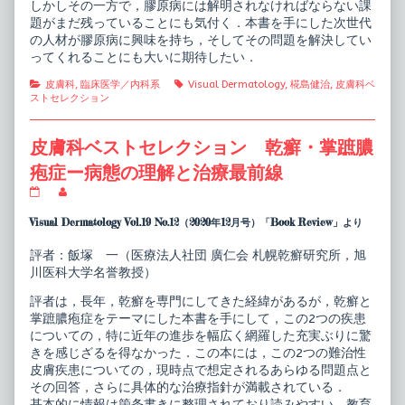
しかしその一方で，膠原病には解明されなければならない課
題がまだ残っていることにも気付く．本書を手にした次世代
の人材が膠原病に興味を持ち，そしてその問題を解決してい
ってくれることにも大いに期待したい．
Categories
Tags
皮膚科
,
臨床医学／内科系
Visual Dermatology
,
椛島健治
,
皮膚科ベ
ストセレクション
皮膚科ベストセレクション 乾癬・掌蹠膿
疱症ー病態の理解と治療最前線
皮
Read
膚
more
科
posts
Visual Dermatology Vol.19 No.12（2020年12月号）「Book Review」より
ベ
by
ス
the
評者：飯塚 一（医療法人社団 廣仁会 札幌乾癬研究所，旭
ト
author
川医科大学名誉教授）
セ
of
レ
皮
ク
膚
評者は，長年，乾癬を専門にしてきた経緯があるが，乾癬と
シ
科
掌蹠膿疱症をテーマにした本書を手にして，この2つの疾患
ョ
ベ
についての，特に近年の進歩を幅広く網羅した充実ぶりに驚
ン
ス
きを感じざるを得なかった．この本には，この2つの難治性
乾
ト
癬・
セ
皮膚疾患についての，現時点で想定されるあらゆる問題点と
掌
レ
その回答，さらに具体的な治療指針が満載されている．
蹠
ク
基本的に情報は箇条書きに整理されており読みやすい．教育