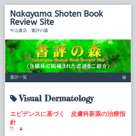
Skip
Nakayama Shoten Book
to
content
Review Site
中山書店 書評の森
Posts
Visual Dermatology
tagged
エビデンスに基づく 皮膚科新薬の治療指
針
エ
Read
ビ
more