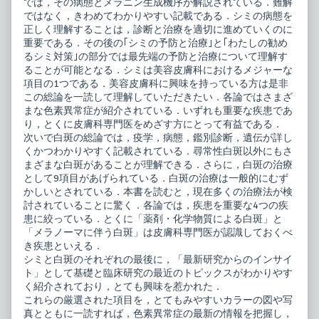
では，その病態とメラニン生成機序が解説されている．難解
ではなく，きわめてわかりやすい記載である．シミの病態を
正しく理解することは，診断と治療を適切に進めていくのに
重要である．その後の｢シミの予防と治療｣と｢わたしの勧め
るシミ対策｣の部分では最先端の予防と治療について理解す
ることが可能となる．シミは美容皮膚科におけるメジャーな
項目の1つである．美容皮膚科に興味を持っている方は是非
この総論を一読して理解していただきたい．各論ではさまざ
まな色素異常症が紹介されている．いずれも重要な疾患であ
り，とくに皮膚科専門医をめざす方にとって有益である．
次いで白斑の総論では，疫学，病態，鑑別診断，遺伝が詳し
くかつわかりやすく記載されている．尋常性白斑以外にもさ
まざまな白斑があることが理解できる．さらに，白斑の治療
として9項目があげられている．白斑の治療は一般的にむず
かしいとされている．本書を読むと，現在多くの治療法が検
討されていることに驚く．各論では，疾患を重要な4つの疾
患に絞っている．とくに「薬剤・化学物質による白斑」と
「メラノーマに伴う白斑」は皮膚科専門医が認識しておくべ
き疾患といえる．
シミと白斑のそれぞれの最後に，「最新研究からのインサイ
ト」として基礎と臨床研究の最近のトピックスがわかりやす
く紹介されており，とても興味を惹かれた．
これらの厳選された項目を，とてもみやすいカラーの図や写
真とともに一読すれば，色素異常症の最新の情報を把握し，