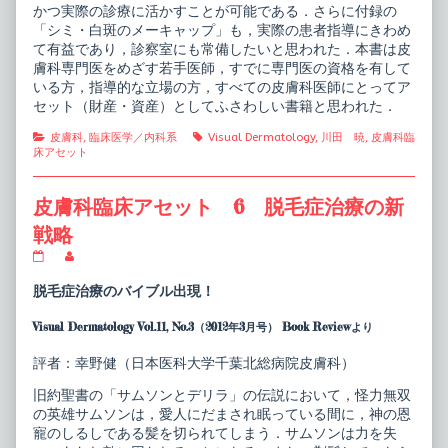
かつ実際の診療に活かすことが可能である．さらに付録の
「シミ・白斑のメーキャップ」も，実際の患者指導にきわめ
て有益であり，診察室にも常備したいと思われた．本書は皮
膚科専門医をめざす若手医師，すでに専門医の資格を有して
いる方，指導的な立場の方，すべての皮膚科医師にとってア
セット（財産・資産）としてふさわしい書籍と思われた．
Categories
Tags
皮膚科
,
臨床医学／内科系
Visual Dermatology
,
川田 暁
,
皮膚科臨
床アセット
皮膚科臨床アセット 6 脱毛症治療の新
戦略
皮
Read
膚
more
科
posts
脱毛症治療のバイブル出現！
臨
by
床
the
Visual Dermatology Vol.11, No.3（2012年3月号） Book Reviewより
ア
author
セ
of
ッ
皮
評者：幸野健（日本医科大学千葉北総病院皮膚科）
ト
膚
6
科
旧約聖書の「サムソンとデリラ」の伝説において，怪力無双
脱
臨
の英雄サムソンは，愛人にだまされ眠っている間に，神の恩
毛
床
寵のしるしである髪を切られてしまう．サムソンは力を失
症
ア