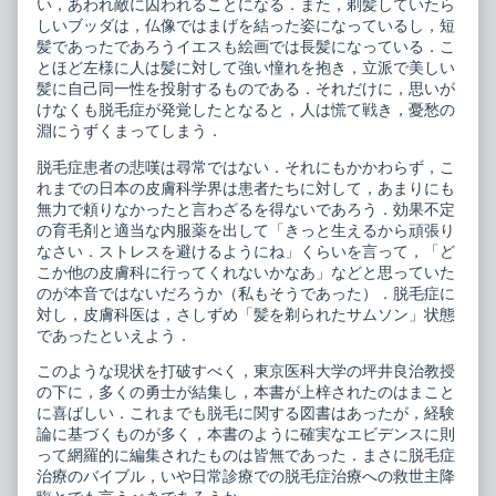
治
セ
い，あわれ敵に囚われることになる．また，剃髪していたら
療
ッ
しいブッダは，仏像ではまげを結った姿になっているし，短
の
ト
髪であったであろうイエスも絵画では長髪になっている．こ
新
6
とほど左様に人は髪に対して強い憧れを抱き，立派で美しい
戦
脱
略
毛
髪に自己同一性を投射するものである．それだけに，思いが
published
症
けなくも脱毛症が発覚したとなると，人は慌て戦き，憂愁の
on
治
淵にうずくまってしまう．
療
の
脱毛症患者の悲嘆は尋常ではない．それにもかかわらず，こ
新
戦
れまでの日本の皮膚科学界は患者たちに対して，あまりにも
略,
無力で頼りなかったと言わざるを得ないであろう．効果不定
の育毛剤と適当な内服薬を出して「きっと生えるから頑張り
なさい．ストレスを避けるようにね」くらいを言って，「ど
こか他の皮膚科に行ってくれないかなあ」などと思っていた
のが本音ではないだろうか（私もそうであった）．脱毛症に
対し，皮膚科医は，さしずめ「髪を剃られたサムソン」状態
であったといえよう．
このような現状を打破すべく，東京医科大学の坪井良治教授
の下に，多くの勇士が結集し，本書が上梓されたのはまこと
に喜ばしい．これまでも脱毛に関する図書はあったが，経験
論に基づくものが多く，本書のように確実なエビデンスに則
って網羅的に編集されたものは皆無であった．まさに脱毛症
治療のバイブル，いや日常診療での脱毛症治療への救世主降