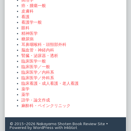
病理学
癌・腫瘍一般
皮膚科
看護
看護学一般
眼科
精神医学
糖尿病
耳鼻咽喉科・頭頸部外科
脳血管・神経内科
腎臓・泌尿器・透析
臨床医学一般
臨床医学／一般
臨床医学／内科系
臨床医学／外科系
臨床看護・成人看護・老人看護
薬学
薬学
語学・論文作成
麻酔科・ペインクリニック
© 2015–2026 Nakayama Shoten Book Review Site
•
Powered by
WordPress
with
Inkblot