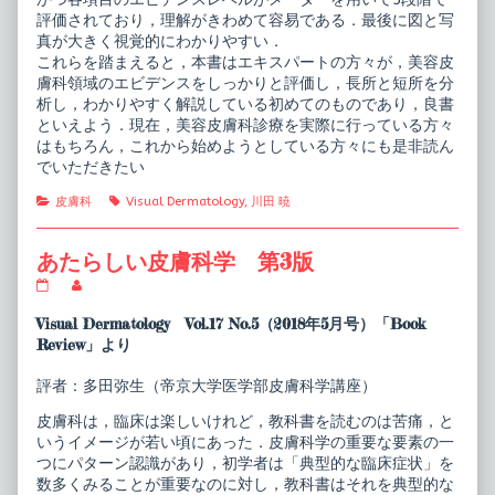
評価されており，理解がきわめて容易である．最後に図と写
真が大きく視覚的にわかりやすい．
これらを踏まえると，本書はエキスパートの方々が，美容皮
膚科領域のエビデンスをしっかりと評価し，長所と短所を分
析し，わかりやすく解説している初めてのものであり，良書
といえよう．現在，美容皮膚科診療を実際に行っている方々
はもちろん，これから始めようとしている方々にも是非読ん
でいただきたい
Categories
Tags
皮膚科
Visual Dermatology
,
川田 暁
あたらしい皮膚科学 第3版
あ
Read
た
more
ら
posts
Visual Dermatology Vol.17 No.5（2018年5月号）「Book
し
by
Review」より
い
the
皮
author
膚
of
評者：多田弥生（帝京大学医学部皮膚科学講座）
科
あ
学
た
皮膚科は，臨床は楽しいけれど，教科書を読むのは苦痛，と
第
ら
いうイメージが若い頃にあった．皮膚科学の重要な要素の一
3
し
つにパターン認識があり，初学者は「典型的な臨床症状」を
版
い
数多くみることが重要なのに対し，教科書はそれを典型的な
published
皮