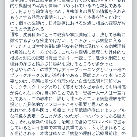
膿
シ
的な典型例の写真が冒頭に収められているのも親切である
疱
ョ
症
ン
し，何よりも編集者を含め，各執筆者の最新の情報を入れ込
ー
乾
もうとする熱意が素晴らしい．おそらく本書を読んだ後で
病
癬・
は，個々の医師は，日常診療における対処に相当の変容がお
態
掌
こると予想される．
の
蹠
理
膿
通常，皮膚科医にとって乾癬や掌蹠膿疱症は，決して診断に
解
疱
難渋するような疾患ではない．ところが，一歩病態に入る
と
症
と，たとえば生物製剤の劇的な有効性に現れてくる病態理解
治
ー
療
病
は複雑になる一方である．これらを適切に整理した具体的な
最
態
根拠と対応の記載は貴重であり，一読して，進歩を網羅した
前
の
理解の深さと幅広さに感銘を受けるところが多かった．
線
理
今はやりのＡＩの世界ではディープラーニングという一種の
published
解
on
と
ブラックボックス化が進行中である．医師にとって本当に必
治
要なのは，病態に基づく無理のない自然な説明と理解であ
療
り，クラスタリングと称して答えだけを提示されても納得感
最
が得られないのは自明のことである．患者一人一人は千差万
前
線,
別であり，この教本に，詳しく述べられている病態理解を前
提とした具体的なアプローチこそが重要と思われる．
われわれ皮膚科医は，乾癬にせよ掌蹠膿疱症にせよシンプル
な病像を想定することが多いのだが，そのバックにある巨大
な，それも最新の情報を，治療まで含めて深いレベルで提示
しているという意味で本書は貴重であり，広く読まれること
が期待される．本書は確かに「病態の理解と治療最前線」の