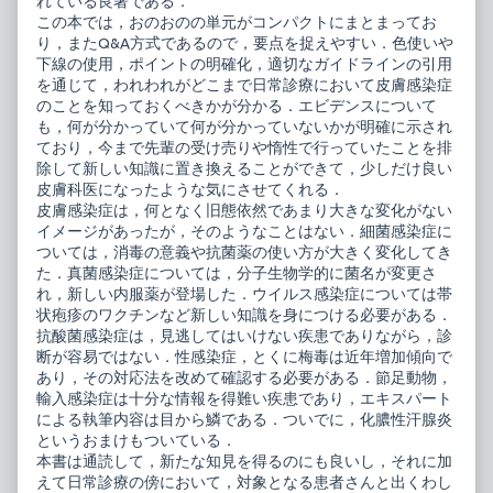
れている良著である．
published
る
この本では，おのおのの単元がコンパクトにまとまってお
on
皮
り，またQ&A方式であるので，要点を捉えやすい．色使いや
膚
感
下線の使用，ポイントの明確化，適切なガイドラインの引用
染
を通じて，われわれがどこまで日常診療において皮膚感染症
症
のことを知っておくべきかが分かる．エビデンスについて
治,
も，何が分かっていて何が分かっていないかが明確に示され
ており，今まで先輩の受け売りや惰性で行っていたことを排
除して新しい知識に置き換えることができて，少しだけ良い
皮膚科医になったような気にさせてくれる．
皮膚感染症は，何となく旧態依然であまり大きな変化がない
イメージがあったが，そのようなことはない．細菌感染症に
ついては，消毒の意義や抗菌薬の使い方が大きく変化してき
た．真菌感染症については，分子生物学的に菌名が変更さ
れ，新しい内服薬が登場した．ウイルス感染症については帯
状疱疹のワクチンなど新しい知識を身につける必要がある．
抗酸菌感染症は，見逃してはいけない疾患でありながら，診
断が容易ではない．性感染症，とくに梅毒は近年増加傾向で
あり，その対応法を改めて確認する必要がある．節足動物，
輸入感染症は十分な情報を得難い疾患であり，エキスパート
による執筆内容は目から鱗である．ついでに，化膿性汗腺炎
というおまけもついている．
本書は通読して，新たな知見を得るのにも良いし，それに加
えて日常診療の傍において，対象となる患者さんと出くわし