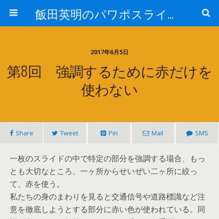
飯田英明のパワポスライド パワーアップ道場
2017年6月5日
第8回 強調するために赤だけを
使わない
Share
Tweet
Pin
Mail
SMS
一枚のスライドの中で特定の部分を強調する場合、もっ
とも大切なところ、一ヶ所からせいぜい二ヶ所に絞っ
て、赤を使う。
私たちの身のまわりを見ると交通信号や道路標識など注
意を徹底しようとする部分に赤い色が使われている。同