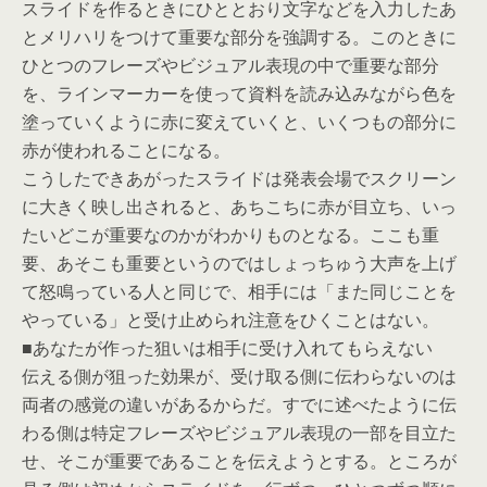
スライドを作るときにひととおり文字などを入力したあ
とメリハリをつけて重要な部分を強調する。このときに
ひとつのフレーズやビジュアル表現の中で重要な部分
を、ラインマーカーを使って資料を読み込みながら色を
塗っていくように赤に変えていくと、いくつもの部分に
赤が使われることになる。
こうしたできあがったスライドは発表会場でスクリーン
に大きく映し出されると、あちこちに赤が目立ち、いっ
たいどこが重要なのかがわかりものとなる。ここも重
要、あそこも重要というのではしょっちゅう大声を上げ
て怒鳴っている人と同じで、相手には「また同じことを
やっている」と受け止められ注意をひくことはない。
■あなたが作った狙いは相手に受け入れてもらえない
伝える側が狙った効果が、受け取る側に伝わらないのは
両者の感覚の違いがあるからだ。すでに述べたように伝
わる側は特定フレーズやビジュアル表現の一部を目立た
せ、そこが重要であることを伝えようとする。ところが