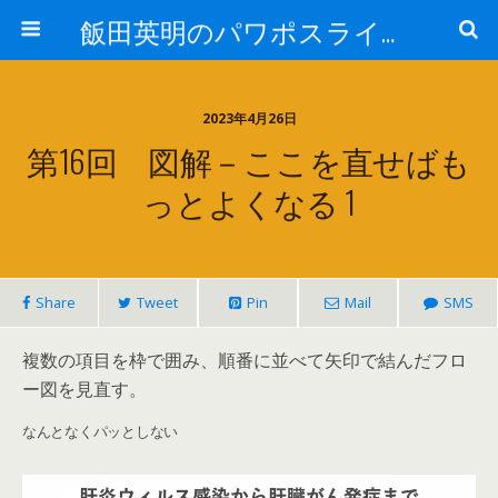
飯田英明のパワポスライド パワーアップ道場
2023年4月26日
第16回 図解－ここを直せばも
っとよくなる 1
Share
Tweet
Pin
Mail
SMS
複数の項目を枠で囲み、順番に並べて矢印で結んだフロ
ー図を見直す。
なんとなくパッとしない