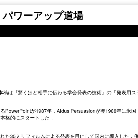
 パワーアップ道場
場
本稿は『驚くほど相手に伝わる学会発表の技術』の「発表用ス
ointが1987年，Aldus Persuasionが翌1988年に米国
が本格的にスタートした．
れた35ミリフィルムによる発表を目にして国内に導入した．