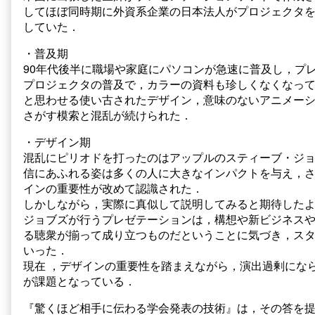
変
表
してほぼ同時期に外資系企業の日本法人がプロジェクタ
遷
用
していた．
を
ス
語
ラ
・普及期
る
イ
90年代後半に職場や家庭にパソコンが急速に普及し，プ
published
ド
プロジェクタの普及で，カラーの資料も珍しくなくなっ
on
の
変
と思わせる使い古されたデザイン，意味のないアニメー
遷
さがす模索と混乱が続けられた．
を
語
・デザイン期
る,
混乱にピリオドを打ったのはアップルのスティーブ・ジ
信にあふれる姿は多くの人に大きなインパクトを与え，
インの重要性が改めて認識された．
しかしながら，実際に真似して説明してみると期待した
ジョブズが行うプレゼテーションは，構想や新ビジネス
る聴衆が揃って成り立つものだということに気づき，ス
いった．
現在 ，デザインの重要性を踏まえながら，演出過剰にな
が課題となっている．
『驚くほど相手に伝わる学会発表の技術』は，その答を