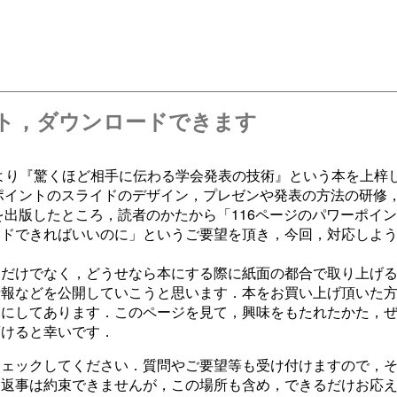
ト，ダウンロードできます
んより『驚くほど相手に伝わる学会発表の技術』という本を上梓
ポイントのスライドのデザイン，プレゼンや発表の方法の研修
を出版したところ，読者のかたから「116ページのパワーポイ
ードできればいいのに」というご要望を頂き，今回，対応しよ
トだけでなく，どうせなら本にする際に紙面の都合で取り上げ
情報などを公開していこうと思います．本をお買い上げ頂いた
うにしてあります．このページを見て，興味をもたれたかた，
頂けると幸いです．
チェックしてください．質問やご要望等も受け付けますので，
お返事は約束できませんが，この場所も含め，できるだけお応