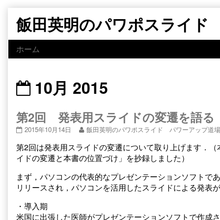
Skip
飯田英明のパワポスライド
to
content
ホーム
Posts
10月 2015
from
第2回 発表用スライドの変遷を語る
第
Read
2015年10月14日
飯田英明のパワポスライド パワーアップ道
2
more
第2回は発表用スライドの変遷について取り上げます．（
回
posts
発
by
イドの変遷と本書の位置づけ」を抄録しました）
表
the
用
author
まず，パソコンの代表的なプレゼンテーションソフトであるPowerP
ス
of
リリースされ，パソコンを活用したスライドによる発表
ラ
第
イ
2
・導入期
ド
回
米国に出張した医師がプレゼンテーションソフトで作成さ
の
発