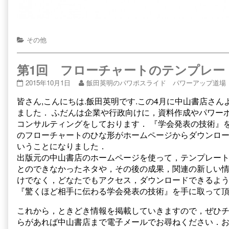
Categories
その他
第1回 フローチャートのテンプレー
第
Read
2015年10月1日
飯田英明のパワポスライド パワーアップ道場
1
more
皆さん,こんにちは.飯田英明です.この4月に中山書店さ
回
posts
フ
by
ました． ふだんは企業や行政向けに，資料作成やパワー
ロ
the
コンサルティングをしております． 『学会発表の技術』
ー
author
のフローチャートのひな形がホームページからダウンロ
チ
of
いうことになりました．
ャ
第
ー
1
出版元の中山書店のホームページを使って，テンプレー
ト
回
とのできなかったネタや，その後の成果，関連の新しい
の
フ
けでなく，どなたでもアクセス，ダウンロードできるよ
テ
ロ
『驚くほど相手に伝わる学会発表の技術』を手に取って
ン
ー
プ
チ
これから，ときどき情報を掲載していきますので，ぜひ
レ
ャ
ー
ー
らがあれば中山書店まで電子メールでお尋ねください．