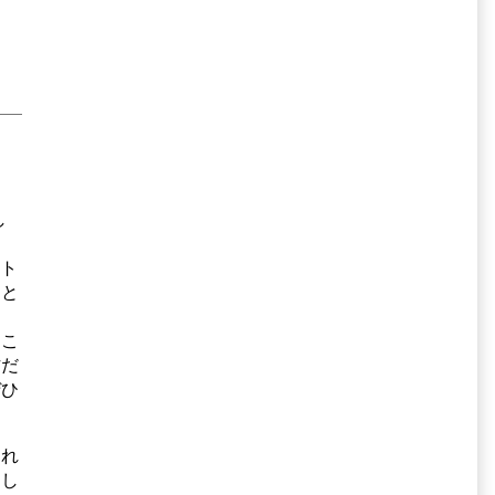
し
，
ント
うと
るこ
方だ
ぜひ
それ
えし