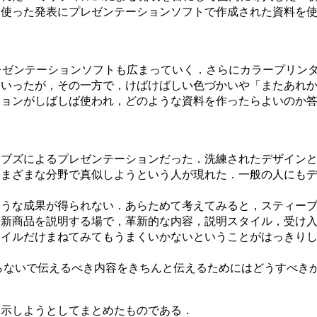
を使った発表にプレゼンテーションソフトで作成された資料を
レゼンテーションソフトも広まっていく．さらにカラープリン
ていったが，その一方で，けばけばしい色づかいや「またあれ
ションがしばしば使われ，どのような資料を作ったらよいのか
ョブズによるプレゼンテーションだった．洗練されたデザイン
さまざまな分野で真似しようという人が現れた．一般の人にも
ような成果が得られない．あらためて考えてみると，スティー
や新商品を説明する場で，革新的な内容，説明スタイル，受け
タイルだけまねてみてもうまくいかないということがはっきり
らないで伝えるべき内容をきちんと伝えるためにはどうすべき
提示しようとしてまとめたものである．