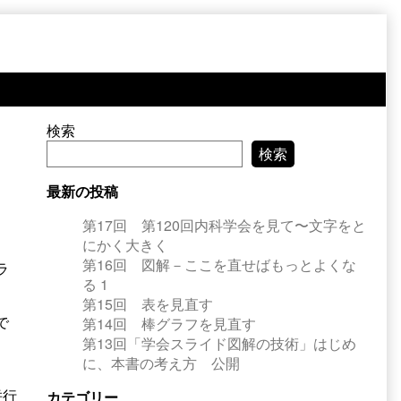
Primary
検索
検索
Sidebar
最新の投稿
第17回 第120回内科学会を見て〜文字をと
にかく大きく
第16回 図解－ここを直せばもっとよくな
ラ
る 1
第15回 表を見直す
で
第14回 棒グラフを見直す
第13回「学会スライド図解の技術」はじめ
に、本書の考え方 公開
併行
カテゴリー