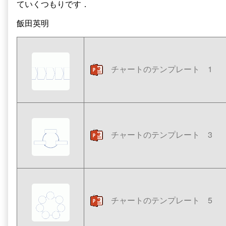
ト，
ト
ていくつもりです．
ダ
の
ウ
テ
飯田英明
ン
ン
ロ
プ
ー
レ
ド
ー
で
ト，
チャートのテンプレート 1
き
ダ
ま
ウ
す
ン
published
ロ
on
ー
ド
で
チャートのテンプレート 3
き
ま
す,
チャートのテンプレート 5