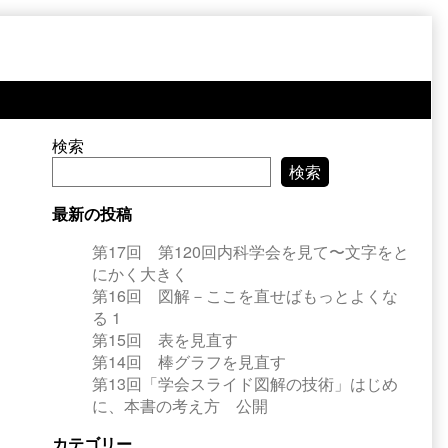
Primary
検索
検索
Sidebar
最新の投稿
第17回 第120回内科学会を見て〜文字をと
にかく大きく
第16回 図解－ここを直せばもっとよくな
る 1
第15回 表を見直す
第14回 棒グラフを見直す
第13回「学会スライド図解の技術」はじめ
に、本書の考え方 公開
カテゴリー