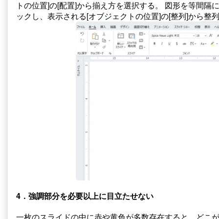
トの位置]の[配置]から揃え方を選択する。 図形を等間隔
ックし、表示される[オブジェクトの位置]の[整列]から整
4．強調部分を必要以上に目立たせない
一枚のスライドの中に赤や黄色が多数存在すると、どこ