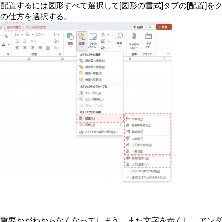
に配置するには図形すべて選択して[図形の書式]タブの[配置]を
列の仕方を選択する。
が重要かがわからなくなってしまう。また文字を赤くし、アン