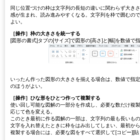
同じ位置づけの枠は文字列の長短の違いに関わらず大き
感が生まれ、読み進みやすくなる。文字列を枠で囲むの
よい。
［操作］枠の大きさを統一する
[図形の書式]タブの[サイズ]で図形の[高さ]と[幅]を数値で
いったん作った図形の大きさを揃える場合は、数値で指定
のほうがよい。
［操作］ひな形をひとつ作って複製する
使い回し可能な図解の一部分を作成し、必要な数だけ複
応じて色を変える。
このとき最初に作る図解の一部は、文字列の最も長いも
文字を入れ替えたときに枠をはみ出してしまい、最初か
複製する場合には、必要な図をすべて選択して[コピー][貼り付