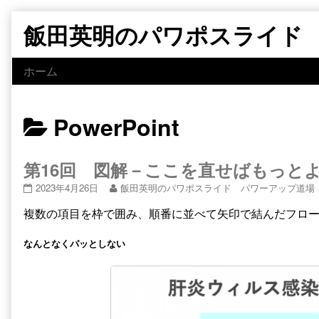
Skip
飯田英明のパワポスライド
to
content
ホーム
Posts
PowerPoint
categoriezed
第16回 図解－ここを直せばもっとよ
as
第
Read
2023年4月26日
飯田英明のパワポスライド パワーアップ道場
16
more
複数の項目を枠で囲み、順番に並べて矢印で結んだフロ
回
posts
図
by
解
the
なんとなくパッとしない
－
author
こ
of
こ
第
を
16
直
回
せ
図