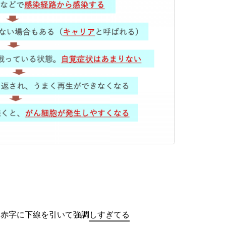
に赤字に下線を引いて強調
しすぎてる