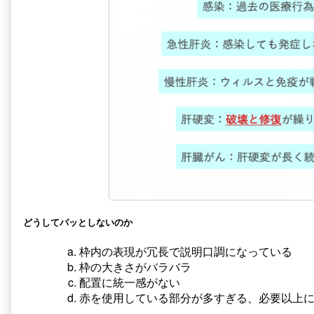
ば
解
も
－
っ
こ
と
こ
よ
を
く
直
な
せ
る
ば
1
も
published
っ
on
と
よ
く
な
る
1,
どうしてパッとしないのか
枠内の表現が冗長で説明口調になっている
枠の大きさがバラバラ
配置に統一感がない
赤を使用している部分が多すぎる、必要以上