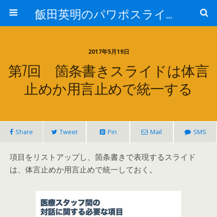
飯田英明のパワポスライド パワーアップ道場
2017年5月19日
第7回 箇条書きスライドは体言
止めか用言止めで統一する
Share
Tweet
Pin
Mail
SMS
項目をリストアップし、箇条書きで表現するスライド
は、体言止めか用言止めで統一しておく。