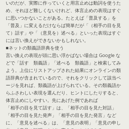
いのだが、実際に作っていくと用言止めは動詞を使うた
め、それほど難しくないけれど、体言止めの表現はすぐ
に思いつかないことがある。たとえば「普及する」を
「普及」に変えるだけならば簡単だが「（相手の目を見
て）話す」や「（意見を）述べる」といった表現はすぐ
には言い換えができないかもしれない。
■ネットの類義語辞典を使う
言い換えの表現が頭に思い浮かばない場合は Google な
どで「話す 類義語」「述べる 類義語」と検索してみ
よう。上位にリストアップされた結果にオンラインの類
語辞典が含まれているので、それをクリックして該当ペ
ージを見れば、類義語が上げられている。その類義語か
らふさわしい表現を選んだり、ヒントにしたりすると、
体言止めにしやすい。先にあげた例であれば
「相手の目を見て話す」は、「相手の目を見た対話」
「相手の目を見た発声」「相手の目を見た発言」など
に、「意見を述べる」は、「意見の表明」「意見の申し