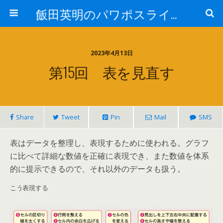
飯田英明のパワポスライド パワーアップ道場
2023年4月13日
第15回 表を見直す
Share
Tweet
Pin
Mail
SMS
表はデータを整理し、表現するために使われる。グラフ
に比べて詳細な数値を正確に表現でき、また数値を体系
的に提示できるので、それ以外のデータも扱う。
こう表現する