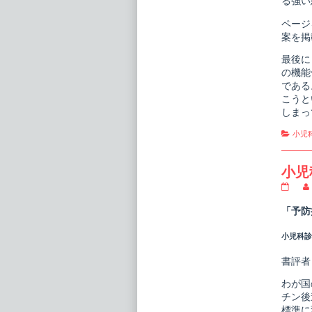
る強い
ページ
案を掲
最後に
の機能
である
こうと
しまっ
Cate
小児
小児
小
児
科
「予防
臨
床
小児科診療
ピ
ク
シ
書評者
ス
4
わが国
予
チン後
防
標準に
接