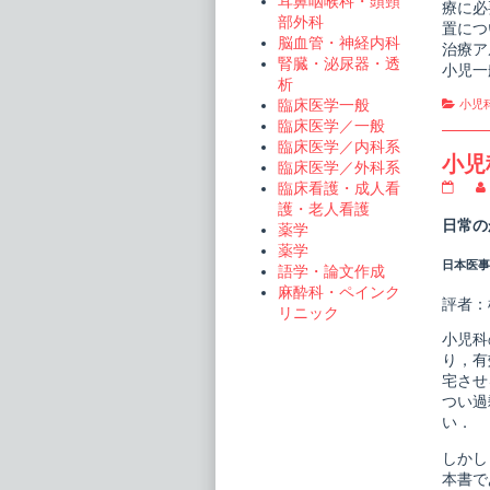
耳鼻咽喉科・頭頸
療に必
部外科
置につ
脳血管・神経内科
治療ア
腎臓・泌尿器・透
小児一
析
Cate
臨床医学一般
小児
臨床医学／一般
臨床医学／内科系
小児
臨床医学／外科系
小
臨床看護・成人看
児
護・老人看護
科
日常の
薬学
臨
薬学
床
日本医事新
ピ
語学・論文作成
ク
麻酔科・ペインク
シ
評者：
リニック
ス
20
小児科
か
り，有
ぜ
宅させ
症
候
つい過
群
い．
と
合
しかし
併
本書で
症