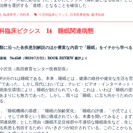
治療を選択する「道標」となることを確信した．
gories
Tags
科
,
臨床医学／内科系
小児科臨床ピクシス
,
日本医事新報
,
藤澤知雄
科臨床ピクシス 14 睡眠関連病態
Read
more
posts
類に沿った各疾患別解説のほか豊富な内容で「睡眠」をイチから学べる
by
the
報 No.4549（2011年7月2日）BOOK REVIEW 書評より
author
of
小
小沢浩（島田療育センター医務部長）
児
科
約3分の1は睡眠である。本来，睡眠とは，健康の維持や健全な生活を営
臨
”であった。しかし現代においては，テレビ・ビデオ・インターネット
床
眠衛生環境により，睡眠が妨げられている。これは，いわば「睡眠の逆
ピ
ク
あまりにも無力であった。しかし，我々は「睡眠」に立ち向かうための
シ
る。
ス
shed
14
，「睡眠機構の基礎」「睡眠の加齢変化」「睡眠の評価」「小児でよく
睡
」，そして終章という順に構成されている。本書を開いてみると，まず序において
眠
関連病態」とした理由（睡眠不足症候群や不適切な睡眠衛生など，生じ
関
連
る疾患も包括するため）のいきさつが紹介されている。このことからも
病