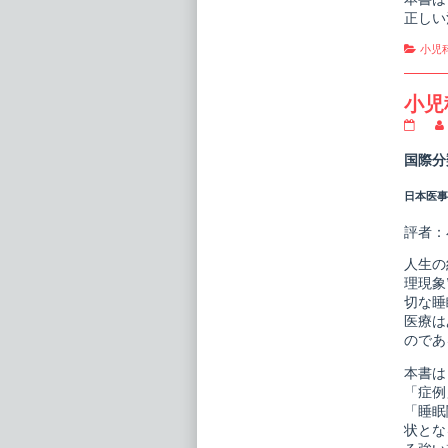
正しい
Cate
小児
小児
小
児
科
国際分
臨
床
日本医事新
ピ
ク
シ
評者：
ス
14
人生の
睡
理現象
眠
切な睡
関
連
医療は
病
のであ
態
publi
本書は
on
「症例
「睡眠
状とな