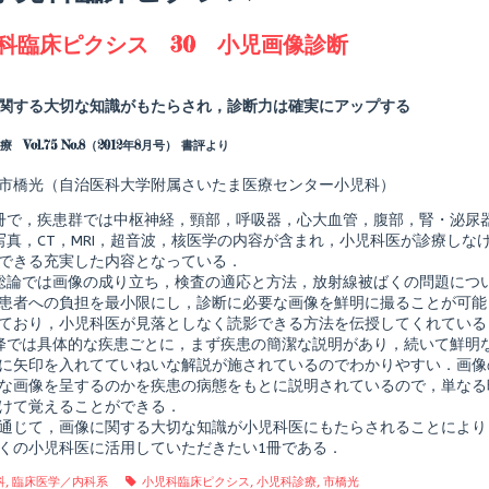
agged
科臨床ピクシス 30 小児画像診断
Read
more
posts
関する大切な知識がもたらされ，診断力は確実にアップする
by
the
 Vol.75 No.8（2012年8月号） 書評より
author
of
小
市橋光（自治医科大学附属さいたま医療センター小児科）
児
科
冊で，疾患群では中枢神経，頸部，呼吸器，心大血管，腹部，腎・泌尿
臨
写真，CT，MRI，超音波，核医学の内容が含まれ，小児科医が診療し
床
できる充実した内容となっている．
ピ
ク
総論では画像の成り立ち，検査の適応と方法，放射線被ばくの問題につ
シ
患者への負担を最小限にし，診断に必要な画像を鮮明に撮ることが可能
ス
ており，小児科医が見落としなく読影できる方法を伝授してくれている
shed
30
降では具体的な疾患ごとに，まず疾患の簡潔な説明があり，続いて鮮明
小
児
に矢印を入れてていねいな解説が施されているのでわかりやすい．画像
画
な画像を呈するのかを疾患の病態をもとに説明されているので，単なる
像
けて覚えることができる．
診
通じて，画像に関する大切な知識が小児科医にもたらされることにより
断,
くの小児科医に活用していただきたい1冊である．
gories
Tags
科
,
臨床医学／内科系
小児科臨床ピクシス
,
小児科診療
,
市橋光