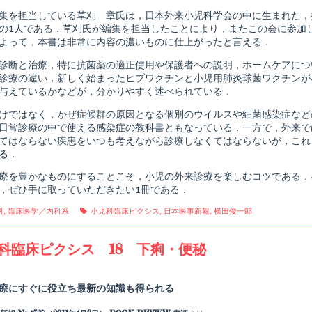
shed
症
集を担当している草刈 章氏は，日本外来小児科学会の中に生まれた，
候
群
の1人である．草刈氏が編集を担当したことにより，またこの会に参加
と
よって，本書は非常に内容の濃いものに仕上がったと言える．
合
併
診断と治療，特に抗菌薬の適正使用や保護者への説明，ホームケアにつ
症,
診療の違い，新しく始まったヒブワクチンと小児用肺炎球菌ワクチンが
与えているかなどが，分かりやすく述べられている．
けではなく，かぜ症候群の原因となる個別のウイルスや細菌感染症など
日常診療の中で使える感染症の教科書ともなっている．一方で，外来で
てはならない疾患をいつも考えながら診療しなくてはならないが，これ
る．
療を豊かなものにすることこそ，小児の外来診療を楽しむコツである．
，ぜひ手に取っていただきたい1冊である．
gories
Tags
科
,
臨床医学／内科系
小児科臨床ピクシス
,
日本医事新報
,
横田俊一郎
科臨床ピクシス 18 下痢・便秘
Read
more
posts
療にすぐに役立ち最新の知識も得られる
by
the