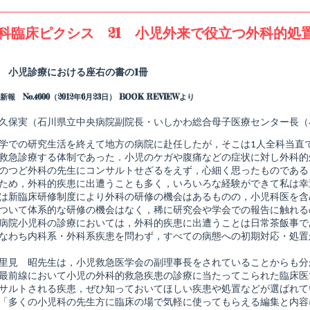
科臨床ピクシス 21 小児外来で役立つ外科的処
Read
more
posts
 小児診療における座右の書の1冊
by
the
報 No.4600（2012年6月23日） BOOK REVIEWより
author
of
小
久保実（石川県立中央病院副院長・いしかわ総合母子医療センター長（
児
科
学での研究生活を終えて地方の病院に赴任したが，そこは1人全科当直
臨
救急診療する体制であった．小児のケガや腹痛などの症状に対し外科的
床
のつど外科の先生にコンサルトせざるをえず，心細く思ったものである
ピ
ク
ため，外科的疾患に出遭うことも多く，いろいろな経験ができて私は幸
シ
は新臨床研修制度により外科の研修の機会はあるものの，小児科医を含
ス
ついて体系的な研修の機会はなく，稀に研究会や学会での報告に触れる
21
病院小児科の診療においては，外科的疾患に出遭うことは日常茶飯事で
小
児
なわち内科系・外科系疾患を問わず，すべての病態への初期対応・処置
外
来
里見 昭先生は，小児救急医学会の副理事長をされていることからも分
で
最前線において小児の外科的救急疾患の診療に当たってこられた臨床医
役
shed
立
サルトされる疾患，ぜひ知っておいてほしい疾患や処置などが選ばれて
つ
「多くの小児科の先生方に臨床の場で気軽に使ってもらえる編集と内容に
外