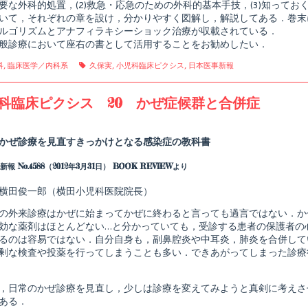
要な外科的処置，(2)救急・応急のための外科的基本手技，(3)知って
科
いて，それぞれの章を設け，分かりやすく図解し，解説してある．巻末
的
処
ルゴリズムとアナフィラキシーショック治療が収載されている．
置,
般診療において座右の書として活用することをお勧めしたい．
gories
Tags
科
,
臨床医学／内科系
久保実
,
小児科臨床ピクシス
,
日本医事新報
科臨床ピクシス 20 かぜ症候群と合併症
Read
more
posts
かぜ診療を見直すきっかけとなる感染症の教科書
by
the
報 No.4588（2012年3月31日） BOOK REVIEWより
author
of
小
横田俊一郎（横田小児科医院院長）
児
科
の外来診療はかぜに始まってかぜに終わると言っても過言ではない．か
臨
効な薬剤はほとんどない…と分かっていても，受診する患者の保護者の
床
るのは容易ではない．自分自身も，副鼻腔炎や中耳炎，肺炎を合併して
ピ
ク
剰な検査や投薬を行ってしまうことも多い．できあがってしまった診療
シ
ス
20
，日常のかぜ診療を見直し，少しは診療を変えてみようと真剣に考えさ
か
ある．
ぜ