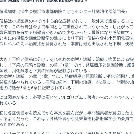
報 No.4537（2011年4月9日） BOOK REVIEW 書評より
author
of
小
藤澤知雄（済生会横浜市東部病院こどもセンター肝臓消化器部門長）
児
科
便秘は小児医療の中では中心的な症状であり，一般外来で遭遇するコモ
臨
ので，この分野は今まで学問として重視されていなかった．したがって
床
臨床能力を有する指導者がきわめて少なかった．最近になり感染症学，
ピ
ク
ともに内視鏡や画像診断学の進歩により下痢・便秘を含む小児消化器学
shed
シ
スレベルの高い治療法が開発された．本書は最近出版された下痢・便秘
ス
18
下
大きく下痢と便秘に分け，それぞれの病態と診断，治療，病因による特
痢・
し，「下痢の病態と診断」の章（1章）では，発症機序と原因診断，細
便
秘,
菌叢，消化酵素と下痢の関連が記載されている．
の病態と診断」の章（4章）では，発症機序と原因診断，消化管運動，
関連が述べられている．病態に続き「下痢の治療」が2章に，「便秘の
患の特徴が3章と6章に記載されている．
には図表が多く，必要に応じてアルゴリズム，著者からのアドバイス，
れている．
初に各症例提示を読んでから本文を読んだが，専門編集者が意図したよ
いるようだった．これは，各執筆者が小児栄養消化器肝臓学会の会員で
るためである．
，シリーズ名にあるように，まさにピクシス（羅針盤となる星座）とし