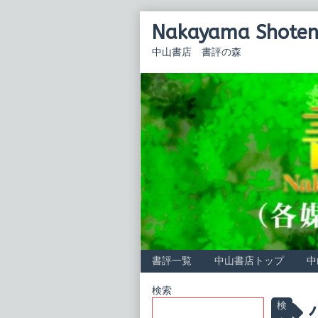
Skip
Nakayama Shoten 
to
content
中山書店 書評の森
書評一覧
中山書店トップ
中
Primary
検索
P
検