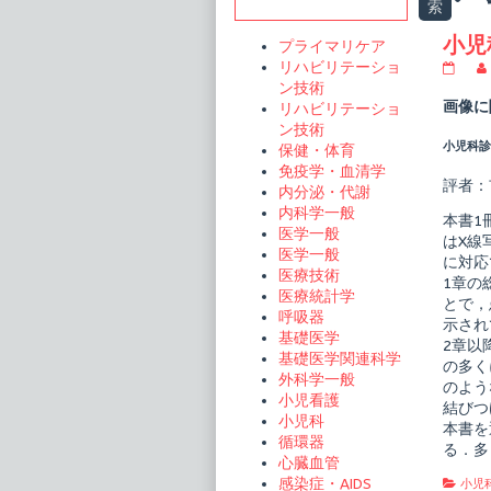
Sidebar
索
t
小児
プライマリケア
リハビリテーショ
小
児
ン技術
科
画像に
リハビリテーショ
臨
ン技術
床
小児科診療
保健・体育
ピ
ク
免疫学・血清学
シ
評者：
内分泌・代謝
ス
内科学一般
30
本書1
小
医学一般
はX線
児
医学一般
に対応
画
医療技術
像
1章の
医療統計学
診
とで，
断
呼吸器
示され
publi
基礎医学
2章以
on
基礎医学関連科学
の多く
外科学一般
のよう
小児看護
結びつ
小児科
本書を
循環器
る．多
心臓血管
感染症・AIDS
Cate
小児