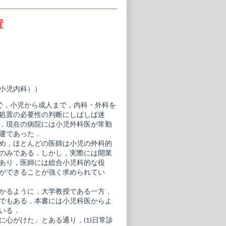
置
小児内科））
で，小児から成人まで，内科・外科を
処置の必要性の判断にしばしば迷
．現在の病院には小児外科医が常勤
運であった．
め，ほとんどの医師は小児の外科的
のみである．しかし，実際には開業
あり，医師には総合小児科的な役
ができることが強く求められてい
かるように，大学教授である一方，
でもある．本書には小児科医からよ
いる．
心がけた」とある通り，(1)日常診