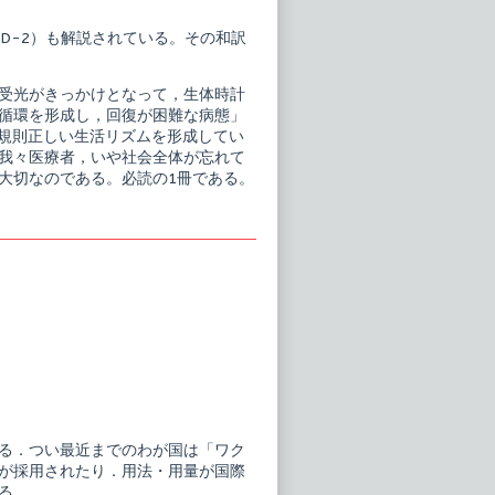
SD-2）も解説されている。その和訳
受光がきっかけとなって，生体時計
循環を形成し，回復が困難な病態」
善し，規則正しい生活リズムを形成してい
我々医療者，いや社会全体が忘れて
大切なのである。必読の1冊である。
る．つい最近までのわが国は「ワク
が採用されたり．用法・用量が国際
る．