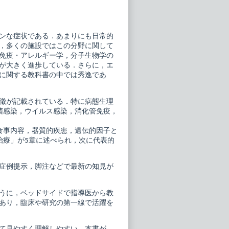
ンな症状である．あまりにも日常的
，多くの施設ではこの分野に関して
免疫・アレルギー学，分子生物学の
が大きく進歩している．さらに，エ
に関する教科書の中では秀逸であ
徴が記載されている．特に病態生理
菌感染，ウイルス感染，消化管免疫，
食事内容，器質的疾患，遺伝的因子と
治療」が5章に述べられ，次に代表的
症例提示，脚注などで最新の知見が
うに，ベッドサイドで指導医から教
あり，臨床や研究の第一線で活躍を
て見やすく理解しやすい．本書が，