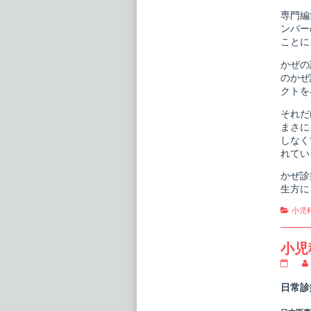
publi
専門編
on
ンバー
ことに
かぜの
のかぜ
クトを
それだ
まさに
しなく
れてい
かぜ診
生方に
Cate
小児
小児
小
児
科
日常診
臨
床