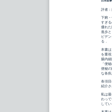
日本医事新
ピ
ク
シ
評者：
ス
18
下痢・
下
すぎる
痢・
優れた
便
秘
進歩と
publi
ビデン
on
る．
本書は
を重視
腸内細
「便秘
便秘の
な各疾
各項目
紹介さ
私は最
わって
してい
本書は