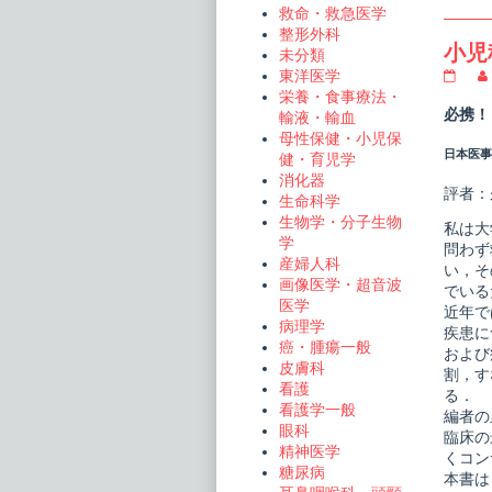
救命・救急医学
整形外科
小児
未分類
東洋医学
小
児
栄養・食事療法・
科
必携！
輸液・輸血
臨
母性保健・小児保
床
日本医事新
ピ
健・育児学
ク
消化器
シ
評者：
生命科学
ス
生物学・分子生物
21
私は大
小
学
問わず
児
産婦人科
い，そ
外
画像医学・超音波
来
でいる
医学
で
近年で
役
病理学
疾患に
立
癌・腫瘍一般
および
つ
皮膚科
外
割，す
看護
科
る．
的
看護学一般
編者の
処
眼科
臨床の
置
精神医学
publi
くコン
on
糖尿病
本書は