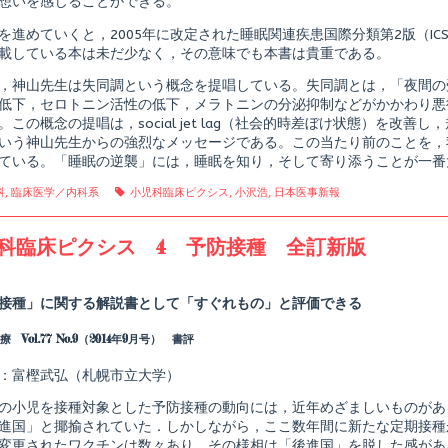
想いを感じることができる。
態,
を進めていくと，2005年に改定された睡眠関連疾患国際分類第2版（IC
載している本は未だ少なく，その意味でも本書は貴重である。
，神山先生は失同調という概念を提唱している。失同調とは，「夜間の
低下，セロトニン活性の低下，メラトニンの分泌抑制などがかかわり悪
。この概念の提唱は，social jet lag（社会的時差ぼけ状態）を改
いう神山先生からの強烈なメッセージである。この当たり前のことを，
ている。「睡眠の逆襲」には，睡眠を知り，そして寄り添うことが一番
gories
Tags
科
,
臨床医学／内科系
小児科臨床ピクシス
,
小沢浩
,
日本医事新報
科臨床ピクシス 4 予防接種 全訂新版
Read
more
posts
接種」に関する解説書として「すぐれもの」と評価できる
by
the
 Vol.77 No.9（2014年9月号） 書評
author
of
小
：富樫武弘（札幌市立大学）
児
科
の小児を接種対象とした予防接種の動向には，近年めざましいものがあ
臨
進国」と揶揄されていた．しかしながら，ここ数年間に新たな定期接種
床
変更されたワクチンは数々あり，その様相は「後進国」を脱した感があ
ピ