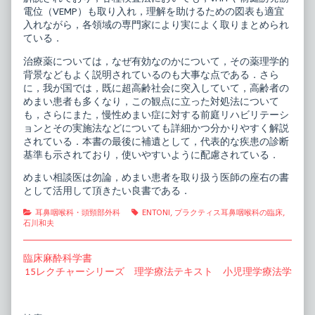
電位（VEMP）も取り入れ，理解を助けるための図表も適宜
入れながら，各領域の専門家により実によく取りまとめられ
ている．
治療薬については，なぜ有効なのかについて，その薬理学的
背景などもよく説明されているのも大事な点である．さら
に，我が国では，既に超高齢社会に突入していて，高齢者の
めまい患者も多くなり，この観点に立った対処法について
も，さらにまた，慢性めまい症に対する前庭リハビリテーシ
ョンとその実施法などについても詳細かつ分かりやすく解説
されている．本書の最後に補遺として，代表的な疾患の診断
基準も示されており，使いやすいように配慮されている．
めまい相談医は勿論，めまい患者を取り扱う医師の座右の書
として活用して頂きたい良書である．
Categories
Tags
耳鼻咽喉科・頭頸部外科
ENTONI
,
プラクティス耳鼻咽喉科の臨床
,
石川和夫
投
Previous
臨床麻酔科学書
post:
Next
15レクチャーシリーズ 理学療法テキスト 小児理学療法学
稿
post:
ナ