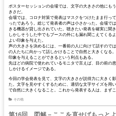
ポスターセッションの会場では、文字の大きさの他にも
きさだ。
会場では、コロナ対策で発表はマスクをつけたまま行っ
ったであろう。総じて発表者の声は小さかった。会場で
きる機器が貸し出されていた。聴きたい発表を確実に聞
しかしそうした中でもブースの外にも漏れ聞こえてくる
よい印象を与えた。
声の大きさを決めるには、一番前の人に向けて話すので
の人たちに向かって話しかけることで自然と大きくなる
印象を与えることができるという利点もある。
先ほどの病院で使われているモニタで言えば、目の前の
しかけるイメージである。
今回の学会発表を見て、文字の大きさが説得力に大きく
た。文字を見やすくするために、適切な文字サイズを用
で自然に大きくなること。これから発表する人は、まず
Categories
その他
第16回 図解－ここを直せばもっとよ