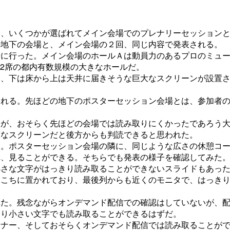
ち、いくつかが選ばれてメイン会場でのプレナリーセッション
の地下の会場と、メイン会場の２回、同じ内容で発表される。
場に行った。メイン会場のホールＡは動員力のあるプロのミュ
12席の都内有数規模の大きなホールだ。
と、下は床から上は天井に届きそうな巨大なスクリーンが設置
される。先ほどの地下のポスターセッション会場とは、参加者
たが、おそらく先ほどの会場では読み取りにくかったであろう
大なスクリーンだと後方からも判読できると思われた。
た。ポスターセッション会場の隣に、同じような広さの休憩コ
れ、見ることができる。そちらでも発表の様子を確認してみた
小さな文字がはっきり読み取ることができないスライドもあっ
ちこちに置かれており、最後列からも近くのモニタで、はっき
れた。残念ながらオンデマンド配信での確認はしていないが、
なり小さい文字でも読み取ることができるはずだ。
ーナー、そしておそらくオンデマンド配信では読み取ることが