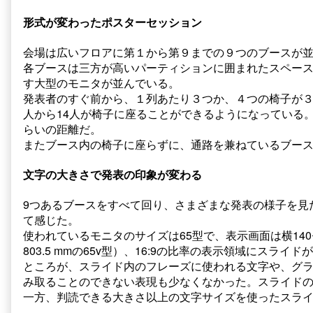
見
120
形式が変わったポスターセッション
て〜
回
文
内
字
科
会場は広いフロアに第１から第９までの９つのブースが
を
学
各ブースは三方が高いパーティションに囲まれたスペー
と
会
す大型のモニタが並んでいる。
に
を
か
見
発表者のすぐ前から、１列あたり３つか、４つの椅子が３
く
て〜
人から14人が椅子に座ることができるようになっている
大
文
らいの距離だ。
き
字
またブース内の椅子に座らずに、通路を兼ねているブー
く
を
published
と
on
に
文字の大きさで発表の印象が変わる
か
く
9つあるブースをすべて回り、さまざまな発表の様子を見
大
て感じた。
き
使われているモニタのサイズは65型で、表示画面は横140セ
く,
803.5 mmの65v型）、16:9の比率の表示領域にスライ
ところが、スライド内のフレーズに使われる文字や、グ
み取ることのできない表現も少なくなかった。スライド
一方、判読できる大きさ以上の文字サイズを使ったスラ