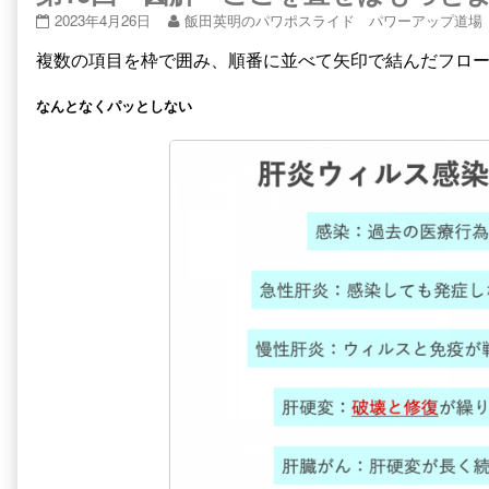
第
Read
2023年4月26日
飯田英明のパワポスライド パワーアップ道場
16
more
複数の項目を枠で囲み、順番に並べて矢印で結んだフロ
回
posts
図
by
解
the
なんとなくパッとしない
－
author
こ
of
こ
第
を
16
直
回
せ
図
ば
解
も
－
っ
こ
と
こ
よ
を
く
直
な
せ
る
ば
1
も
published
っ
on
と
よ
く