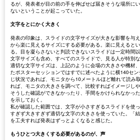
るが、発表者が目の前の手を伸ばせば届きそうな場所に
ないということが起こっていた。
文字をとにかく大きく
発表の印象は、スライドの文字サイズが大きな影響を与
から楽に見えるサイズにする必要がある。楽に見えると
る。目を凝らさないと判読できないスライドは一定時間
文字サイズも含め、すべてのスライドで、見る人が特別
適切な文字サイズは、上記のように会場の大きさや機材
たポスターセッションではすでに述べたように横140セ
じ状況であれば、モニタから10メートルほど離れて読み
れば、モニタの大きさを調べて、比較すればイメージし
そうした確認ができなかったり、手間をかけられなかっ
を示しておく。
私が確認した範囲では、文字が小さすぎるスライドを使
すぎず大きすぎず適切な文字の大きさを使っていた。「
を工夫すれば発表はずっとよくなると感じた。
もうひとつ大きくする必要があるのが、声