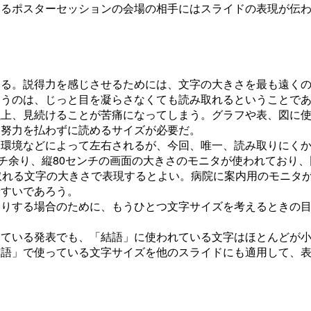
いるポスターセッションの会場の相手にはスライドの表現が伝
える。説得力を感じさせるためには、文字の大きさを最も遠く
いうのは、じっと目を凝らさなくても読み取れるということで
以上、見続けることが苦痛になってしまう。グラフや表、図に
な努力を払わずに読めるサイズが必要だ。
、環境などによって左右されるが、今回、唯一、読み取りにく
ンチ余り、縦80センチの画面の大きさのモニタが使われており、
取れる文字の大きさで表現するとよい。病院に案内用のモニタ
やすいであろう。
たりする場合のために、もうひとつ文字サイズを考えるときの
っている発表でも、「結語」に使われている文字はほとんどが
結語」で使っている文字サイズを他のスライドにも適用して、