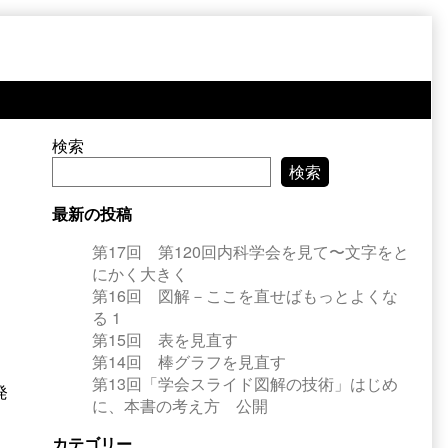
Primary
検索
検索
Sidebar
最新の投稿
第17回 第120回内科学会を見て〜文字をと
にかく大きく
第16回 図解－ここを直せばもっとよくな
る 1
第15回 表を見直す
第14回 棒グラフを見直す
第13回「学会スライド図解の技術」はじめ
発
に、本書の考え方 公開
カテゴリー