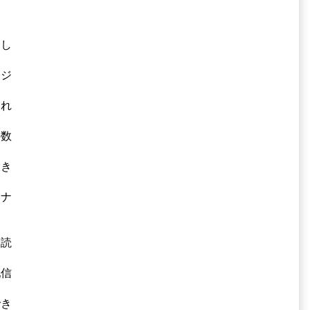
とし
ージ
され
の数
大き
ーナ
。
た
り読
配信
でき