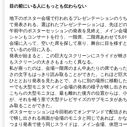
目の前にいる人にもっとも伝わらない
地下のポスター会場で行われるプレゼンテーションのう
て発表される。選ばれたプレゼンテーションは、先ほど
午前中のポスターセッションの発表を見終え、メイン会
シャンもコンサートを行う、一階席、二階席あわせて5,0
会場に入って、空いた席を探して座り、舞台に目を移す
ているのが目に入る。
発表が始まると、この巨大なスクリーンにスライドが映
もスクリーンの大きさもまったく異なる。
私が座ったのは、会場一階席のまん中あたりの席であっ
さの文字もはっきり読み取ることができた。これほど巨
ひととおり発表を見たあとで、さらに別の場所に移動し
ーでも大型モニタでメイン会場の発表の様子が映し出さ
こちらの大型モニタは、最も離れた後方の位置からは、
が、それを補う形で大型テレビサイズのサブモニタがあ
み取ることができた。
ポスターセッションは今回初めてオンデマンドで配信さ
で映し出される画面が会場のモニタと同じであれば、か
つまり発表で使う同じスライドは、メイン会場、休憩コ