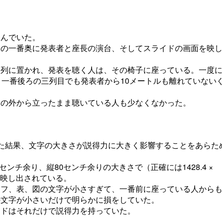
並んでいた。
スの一番奥に発表者と座長の演台、そしてスライドの画面を映
列に置かれ、発表を聴く人は、その椅子に座っている。一度に
。一番後ろの三列目でも発表者から10メートルも離れていない
スの外から立ったまま聴いている人も少なくなかった。
た結果、文字の大きさが説得力に大きく影響することをあらた
ンチ余り、縦80センチ余りの大きさで（正確には1428.4 ×
ドが映し出されている。
ラフ、表、図の文字が小さすぎて、一番前に座っている人から
の文字が小さいだけで明らかに損をしていた。
イドはそれだけで説得力を持っていた。