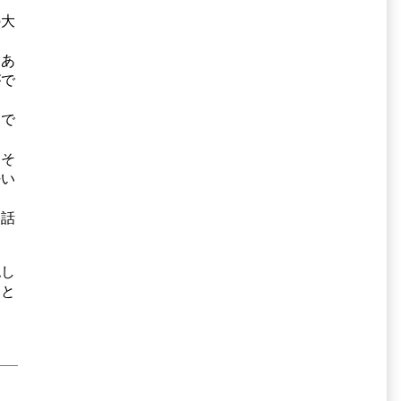
の大
もあ
がで
けで
、そ
好い
に話
認し
こと