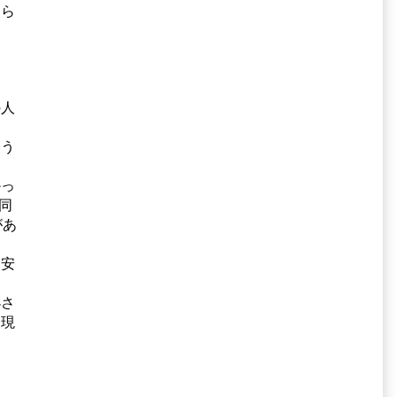
わら
の人
あ
使う
かっ
同
があ
目安
小さ
表現