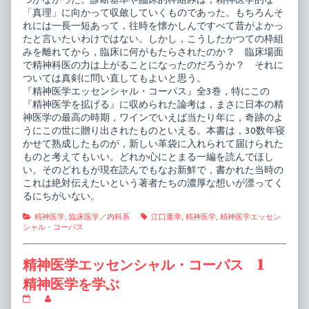
「真理」に向かって収斂していくものであった。もちろんそ
れには一長一短あって，往時を懐かしんですべて昔がよかっ
たと言いたいわけではない。しかし，こうしたかつての枠組
みを離れてから，臨床に何がもたらされたのか？ 臨床場面
で精神科医の力は上がることになったのだろうか？ それに
ついては真剣に問い直してもよいと思う。
『精神医学エッセンシャル・コーパス』全3巻，特にこの
『精神医学を拡げる』に収められた論考は，まさに日本の精
神医学の最高の時期，ワインでいえば当たり年に，奇跡のよ
うにこの世に贈り出されたものといえる。本書は，30数年寝
かせて熟成したものが，新しい革袋に入れられて届けられた
ものと考えてもいい。どれか心にとまる一編を読んでほし
い。そのどれもが現在読んでもなお新鮮で，書かれた当時の
これは絶対伝えたいという著者たちの濃厚な想いが漂ってく
るにちがいない。
Categories
Tags
精神医学
,
臨床医学／内科系
江口重幸
,
精神医学
,
精神医学エッセン
シャル・コーパス
精神医学エッセンシャル・コーパス 1
精神医学を学ぶ
精
Read
神
more