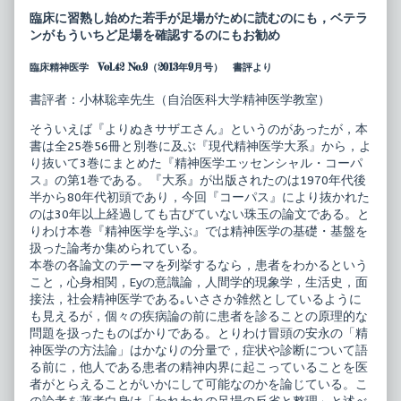
医
posts
臨床に習熟し始めた若手が足場がために読むのにも，ベテラ
学
by
ンがもういちど足場を確認するのにもお勧め
エ
the
ッ
author
臨床精神医学 Vol.42 No.9（2013年9月号） 書評より
セ
of
ン
精
シ
神
書評者：小林聡幸先生（自治医科大学精神医学教室）
ャ
医
ル・
学
そういえば『よりぬきサザエさん』というのがあったが，本
コ
エ
書は全25巻56冊と別巻に及ぶ『現代精神医学大系』から，よ
ー
ッ
パ
セ
り抜いて3巻にまとめた『精神医学エッセンシャル・コーパ
ス
ン
ス』の第1巻である。『大系』が出版されたのは1970年代後
1
シ
半から80年代初頭であり，今回『コーパス』により抜かれた
精
ャ
のは30年以上経過しても古びていない珠玉の論文である。と
神
ル・
医
コ
りわけ本巻『精神医学を学ぶ』では精神医学の基礎・基盤を
学
ー
扱った論考か集められている。
を
パ
本巻の各論文のテーマを列挙するなら，患者をわかるという
学
ス
こと，心身相関，Eyの意識論，人間学的現象学，生活史，面
ぶ
1
published
精
接法，社会精神医学である｡いささか雑然としているように
on
神
も見えるが，個々の疾病論の前に患者を診ることの原理的な
医
問題を扱ったものばかりである。とりわけ冒頭の安永の「精
学
神医学の方法論」はかなりの分量で，症状や診断について語
を
学
る前に，他人である患者の精神内界に起こっていることを医
ぶ,
者がとらえることがいかにして可能なのかを論じている。こ