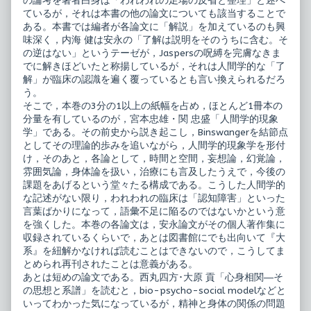
の論考を著者白身は「われわれの足場の反省と整理」と述べ
ているが，それは本書の他の論文についても該当することで
ある。本書では編者が各論文に「解説」を加えているのも興
味深く，内海 健は安永の「了解は説明をそのうちに含む。そ
の逆はない」というテーゼが，Jaspersの呪縛を完膚なきま
でに解きほどいたと称揚しているが，それは人間学的な「了
解」が臨床の認識を遍く覆っているとも言い換えられるだろ
う。
そこで，本巻の3分の1以上の紙幅を占め，ほとんど1冊本の
分量を有しているのが，宮本忠雄・関 忠盛「人間学的現象
学」である。その前史から説き起こし，Binswangerを結節点
としてその理論的歩みを追いながら，人間学的現象学を形付
け，そのあと，各論として，時間と空間，妄想論，幻覚論，
雰囲気論，身体論を扱い，治療にも言及したうえで，今後の
課題をあげるという堂々たる構成である。こうした人間学的
な記述がない限り，われわれの臨床は「認知障害」といった
言葉ばかりになって，語彙不足に陥るのではないかという意
を強くした。本巻の各論文は，安永論文がその個人著作集に
収録されているくらいで，あとは図書館にでも出向いて『大
系』を紐解かなければ読むことはできないので，こうしてま
とめられ再刊されたことは意義がある。
あとは短めの論文である。西丸四方･大原 貢「心身相関―そ
の思想と系譜」を読むと，bio-psycho-social modelなどと
いってわかった気になっているが，精神と身体の関係の問題