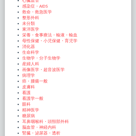
心臓血管
感染症・AIDS
救命・救急医学
整形外科
未分類
東洋医学
栄養・食事療法・輸液・輸血
母性保健・小児保健・育児学
消化器
生命科学
生物学・分子生物学
産婦人科
画像医学・超音波医学
病理学
癌・腫瘍一般
皮膚科
看護
看護学一般
眼科
精神医学
糖尿病
耳鼻咽喉科・頭頸部外科
脳血管・神経内科
腎臓・泌尿器・透析