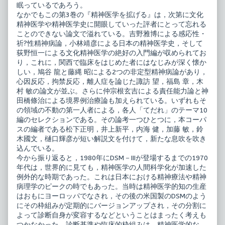
げ
眠っているであろう。
る,
なかでもこの第3巻の『精神医学を拡げる』は，次第に文化
精神医学や精神医学史に開眼していった評者にとって忘れる
ことのできない論文で溢れている。吉野雅博による感応性・
祈?性精神病論，小林靖彦による日本の精神医学史，そして
荻野恒一による文化精神医学の絶好の入門編が収められてお
り，これに，関西で臨床をはじめた者にはなじみが深く懐か
しい，鳩谷 龍と藤縄 昭による2つの非定型精神病論があり，
心因反応，拘禁反応，離人症を論じた諏訪 望，福島 章，木
村 敏の論文が並ぶ。さらに仲宗根玄吉による責任能力論と神
田橋條治による境界例治療論も加えられている。いずれもそ
の領域の不動の第一人者による，各人「てだれ」のテーマ10
編のセレクションである。その論考一つひとつに，本コーパ
スの編者である松下正明，井上新平，内海 健，加藤 敏，鈴
木國文，樋口輝彦が短い解説文を付けて，新たな息吹を吹き
込んでいる。
今から振り返ると，1980年にDSM－IIIが登場するまでの1970
年代は，世界的に見ても，精神医学の人間科学化が加速した
例外的な時期であった。これは日本における精神療法や精神
病理学のピークの時でもあった。当時は精神医学的知の生産
はおもにヨーロッパでなされ，その後の米国製のDSMのよう
にその枠組みが定期的にバージョンアップされ，その分割に
よって診断自身が変容するなどということはまったく考えも
つかなかった。診断基準や臨床的枠組みは，精神医学的な