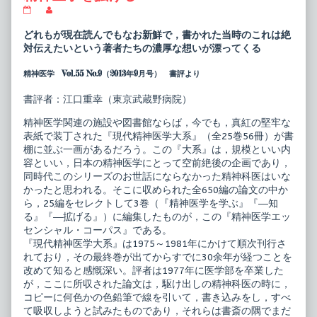
精
Read
神
more
医
posts
どれもが現在読んでもなお新鮮で，書かれた当時のこれは絶
学
by
対伝えたいという著者たちの濃厚な想いが漂ってくる
エ
the
ッ
author
精神医学 Vol.55 No.9（2013年9月号） 書評より
セ
of
ン
精
シ
神
書評者：江口重幸（東京武蔵野病院）
ャ
医
ル・
学
精神医学関連の施設や図書館ならば，今でも，真紅の堅牢な
コ
エ
表紙で装丁された『現代精神医学大系』（全25巻56冊）が書
ー
ッ
パ
セ
棚に並ぶ一画があるだろう。この『大系』は，規模といい内
ス
ン
容といい，日本の精神医学にとって空前絶後の企画であり，
3
シ
同時代このシリーズのお世話にならなかった精神科医はいな
精
ャ
かったと思われる。そこに収められた全650編の論文の中か
神
ル・
医
コ
ら，25編をセレクトして3巻（『精神医学を学ぶ』『―知
学
ー
る』『―拡げる』）に編集したものが，この『精神医学エッ
を
パ
センシャル・コーパス』である。
拡
ス
『現代精神医学大系』は1975～1981年にかけて順次刊行さ
げ
3
る
精
れており，その最終巻が出てからすでに30余年が経つことを
published
神
改めて知ると感慨深い。評者は1977年に医学部を卒業した
on
医
が，ここに所収された論文は，駆け出しの精神科医の時に，
学
コピーに何色かの色鉛筆で線を引いて，書き込みをし，すべ
を
拡
て吸収しようと試みたものであり，それらは書斎の隅でまだ