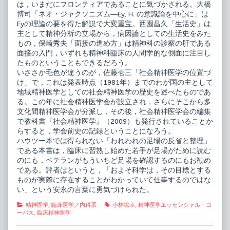
は，いまだにフロンティアであることに気づかされる。大橋
博司「ネオ・ジャクソニズム―Ey, H. の意識論を中心に」は
Eyの理論の要を得た解説で大変重宝。西園昌久「生活史」は
主として精神分析の立場から，病因論としての生活史をみた
もの，保崎秀夫「面接の進め方」は精神科の診察の肝である
面接の入門，いずれも精神科臨床の人間学的な側面に注目し
たものということもできるだろう。
いささか毛色が違うのが，佐藤壱三「社会精神医学の位置づ
け」で，これは発表時点（1981年）までのわが国の主として
地域精神医学としての社会精神医学の歴史を述べたものであ
る。この年に社会精神医学会が設立され，さらにそこから多
文化間精神医学会が分派し，その後，社会精神医学会の編集
で教科書『社会精神医学』（2009）も発行されていることか
らすると，学会前史の記録ということになろう。
ハウツー本では得られない「われわれの足場の反省と整理」
である本書は，臨床に習熟し始めた若手が足場がために読む
のにも，ベテランがもういちど足場を確認するのにもお勧め
である。評者はというと，「およそ科学は，その目標とする
ものが実際に存在することがわかっていて仕事するのではな
い」という安永の言葉に勇気づけられた。
Categories
Tags
精神医学
,
臨床医学／内科系
小林聡幸
,
精神医学エッセンシャル・コ
ーパス
,
臨床精神医学