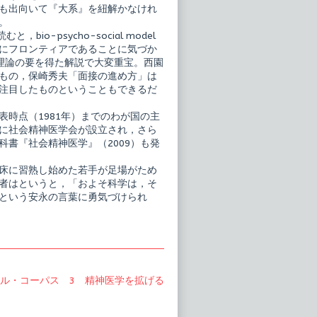
も出向いて『大系』を紐解かなけれ
。
-psycho-social model
にフロンティアであることに気づか
yの理論の要を得た解説で大変重宝。西園
もの，保崎秀夫「面接の進め方」は
注目したものということもできるだ
時点（1981年）までのわが国の主
に社会精神医学会が設立され，さら
書『社会精神医学』（2009）も発
床に習熟し始めた若手が足場がため
者はというと，「およそ科学は，そ
という安永の言葉に勇気づけられ
ル・コーパス 3 精神医学を拡げる