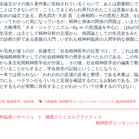
永論文がその個人著作集に収録されているくらいで，あとは図書館にで
ことはできないので，こうしてまとめられ再刊されたことは意義がある
短めの論文である。西丸四方･大原 貢「心身相関―その思想と系譜」を読むと，bio
いってわかった気になっているが，精神と身体の関係の問題は，いまだ
。大橋博司「ネオ・ジャクソニズム―Ey, H. の意識論を中心に」はE
生活史」は主として精神分析の立場から，病因論としての生活史をみた
の診察の肝である面接の入門，いずれも精神科臨床の人間学的な側面に
か毛色が違うのが，佐藤壱三「社会精神医学の位置づけ」で，これは発表
地域精神医学としての社会精神医学の歴史を述べたものである。この年
から多文化間精神医学会が分派し，その後，社会精神医学会の編集で教科
ていることからすると，学会前史の記録ということになろう。
ー本では得られない「われわれの足場の反省と整理」である本書は，臨
のにも，ベテランがもういちど足場を確認するのにもお勧めである。評
とするものが実際に存在することがわかっていて仕事するのではない」
gories
Tags
医学
,
臨床医学／内科系
小林聡幸
,
精神医学エッセンシャル・コーパス
,
臨床精神医学
us
科臨床パサージュ 1 腰痛クリニカルプラクティス
Next
精神医学エッセンシャ
post: