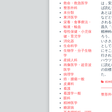
は，安
救命・救急医学
ば読む
整形外科
あとは
未分類
などと
東洋医学
される
栄養・食事療法・
昌久「
輸液・輸血
精神科
母性保健・小児保
ろう。
健・育児学
いささ
消化器
として
生命科学
にそこ
生物学・分子生物
行され
学
ハウツ
産婦人科
に読む
画像医学・超音波
の目標
医学
た。
病理学
癌・腫瘍一般
Cate
精神
皮膚科
看護
看護学一般
投
Previo
整形外
眼科
post:
稿
精神医学
糖尿病
ナ