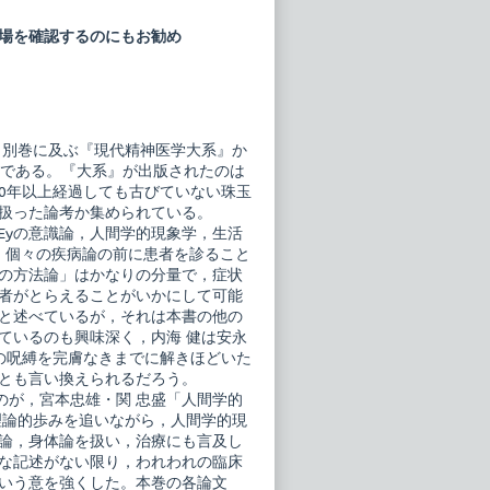
場を確認するのにもお勧め
と別巻に及ぶ『現代精神医学大系』か
巻である。『大系』が出版されたのは
30年以上経過しても古びていない珠玉
扱った論考か集められている。
Eyの意識論，人間学的現象学，生活
，個々の疾病論の前に患者を診ること
の方法論」はかなりの分量で，症状
者がとらえることがいかにして可能
と述べているが，それは本書の他の
ているのも興味深く，内海 健は安永
sの呪縛を完膚なきまでに解きほどいた
とも言い換えられるだろう。
のが，宮本忠雄・関 忠盛「人間学的
の理論的歩みを追いながら，人間学的現
論，身体論を扱い，治療にも言及し
な記述がない限り，われわれの臨床
いう意を強くした。本巻の各論文