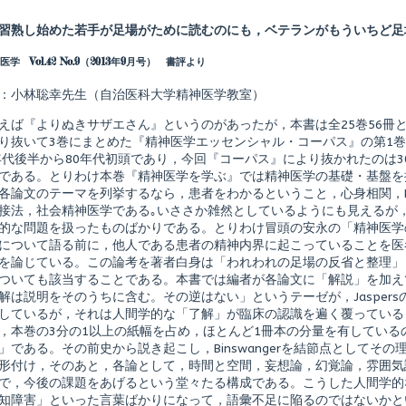
more
posts
習熟し始めた若手が足場がために読むのにも，ベテランがもういちど足
by
the
学 Vol.42 No.9（2013年9月号） 書評より
author
of
精
：小林聡幸先生（自治医科大学精神医学教室）
神
医
えば『よりぬきサザエさん』というのがあったが，本書は全25巻56冊
学
り抜いて3巻にまとめた『精神医学エッセンシャル・コーパス』の第1
エ
0年代後半から80年代初頭であり，今回『コーパス』により抜かれたのは
ッ
セ
である。とりわけ本巻『精神医学を学ぶ』では精神医学の基礎・基盤を
ン
各論文のテーマを列挙するなら，患者をわかるということ，心身相関，
シ
接法，社会精神医学である｡いささか雑然としているようにも見えるが
ャ
的な問題を扱ったものばかりである。とりわけ冒頭の安永の「精神医学
ル・
コ
について語る前に，他人である患者の精神内界に起こっていることを医
ー
を論じている。この論考を著者白身は「われわれの足場の反省と整理」
パ
ついても該当することである。本書では編者が各論文に「解説」を加え
ス
解は説明をそのうちに含む。その逆はない」というテーゼが，Jasper
1
shed
精
しているが，それは人間学的な「了解」が臨床の認識を遍く覆っている
神
，本巻の3分の1以上の紙幅を占め，ほとんど1冊本の分量を有している
医
」である。その前史から説き起こし，Binswangerを結節点としてそ
学
形付け，そのあと，各論として，時間と空間，妄想論，幻覚論，雰囲気
を
学
で，今後の課題をあげるという堂々たる構成である。こうした人間学的
ぶ,
知障害」といった言葉ばかりになって，語彙不足に陥るのではないかと