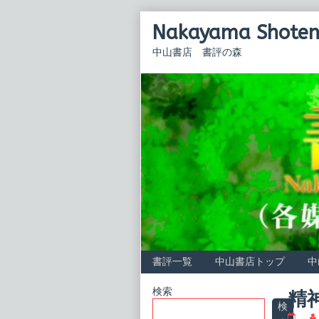
Skip
Nakayama Shoten 
to
content
中山書店 書評の森
書評一覧
中山書店トップ
中
Primary
検索
精
検
精