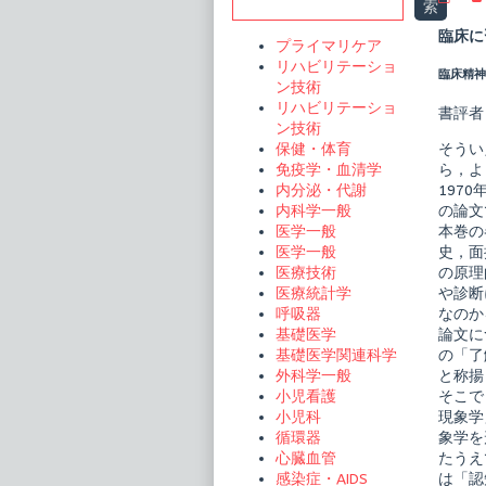
Sidebar
索
神
医
臨床に
プライマリケア
学
エ
リハビリテーショ
臨床精神医
ッ
ン技術
セ
リハビリテーショ
ン
書評者
ン技術
シ
ャ
そうい
保健・体育
ル・
ら，よ
免疫学・血清学
コ
197
内分泌・代謝
ー
パ
の論文
内科学一般
ス
本巻の
医学一般
1
史，面
医学一般
精
の原理
医療技術
神
医
や診断
医療統計学
学
なのか
呼吸器
を
論文に
基礎医学
学
の「了
基礎医学関連科学
ぶ
publi
と称揚
外科学一般
on
そこで
小児看護
現象学
小児科
象学を
循環器
たうえ
心臓血管
は「認
感染症・AIDS