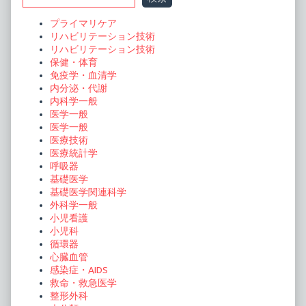
ー
Sidebar
プライマリケア
シ
リハビリテーション技術
ョ
リハビリテーション技術
保健・体育
ン
免疫学・血清学
内分泌・代謝
内科学一般
医学一般
医学一般
医療技術
医療統計学
呼吸器
基礎医学
基礎医学関連科学
外科学一般
小児看護
小児科
循環器
心臓血管
感染症・AIDS
救命・救急医学
整形外科