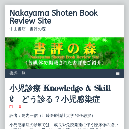
Skip
Nakayama Shoten Book
to
content
Review Site
中山書店 書評の森
小児診療 Knowledge & Skill
2 どう診る？小児感染症
小
Read
児
more
評者：尾内一信（川崎医療福祉大学 特任教授）
診
posts
療
by
Knowledge
the
小児感染症の診療では、成長や免疫発達に伴う臨床像の違い
&
author