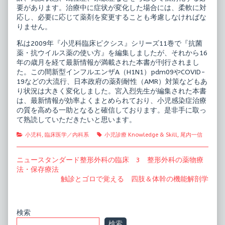
要があります。治療中に症状が変化した場合には、柔軟に対
応し、必要に応じて薬剤を変更することも考慮しなければな
りません。
私は2009年『小児科臨床ピクシス』シリーズ11巻で『抗菌
薬・抗ウイルス薬の使い方』を編集しましたが、それから16
年の歳月を経て最新情報が満載された本書が刊行されまし
た。この間新型インフルエンザA（H1N1）pdm09やCOVID-
19などの大流行、日本政府の薬剤耐性（AMR）対策などもあ
り状況は大きく変化しました。宮入烈先生が編集された本書
は、最新情報が効率よくまとめられており、小児感染症治療
の質を高める一助となると確信しております。是非手に取っ
て熟読していただきたいと思います。
Categories
Tags
小児科
,
臨床医学／内科系
小児診療 Knowledge & Skill
,
尾内一信
投
Previous
ニュースタンダード整形外科の臨床 3 整形外科の薬物療
post:
法・保存療法
稿
Next
触診とゴロで覚える 四肢＆体幹の機能解剖学
ナ
post:
ビ
Primary
検索
ゲ
検索