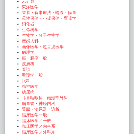
未分類
東洋医学
栄養・食事療法・輸液・輸血
母性保健・小児保健・育児学
消化器
生命科学
生物学・分子生物学
産婦人科
画像医学・超音波医学
病理学
癌・腫瘍一般
皮膚科
看護
看護学一般
眼科
精神医学
糖尿病
耳鼻咽喉科・頭頸部外科
脳血管・神経内科
腎臓・泌尿器・透析
臨床医学一般
臨床医学／一般
臨床医学／内科系
臨床医学／外科系