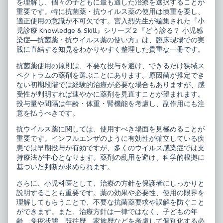
を理解し、個々の子どもに最も適した治療を選択することが
Skill
of
重要です。特に抗菌薬・抗ウイルス薬の使用は慎重を要し、
2
小
適正使用の意識が不可欠です。宮入烈先生が編集された『小
ど
児
う
診
児診療 Knowledge & Skill』シリーズ２『どう診る？ 小児感
診
療
染症―抗菌薬・抗ウイルス薬の使い方』は、臨床現場での実
る？
Knowledge
践に直結する知見をわかりやすく整理した貴重な一冊です。
小
&
児
Skill
抗菌薬使用の原則は、不要な投与を避け、できるだけ狭域ス
感
2
染
ど
ペクトラムの薬剤を選ぶことにあります。原因菌が推定でき
症
う
ない初期段階では経験的治療が必要な場合もありますが、感
published
診
受性が判明すれば速やかに薬剤を見直すことが望まれます。
on
る？
投与量や間隔は年齢・体重・腎機能を考慮し、副作用にも注
小
児
意を払うべきです。
感
染
抗ウイルス薬に関しては、使用すべき場面を見極めることが
症,
重要です。インフルエンザのように有効性が確立している疾
患では早期投与が有効ですが、多くのウイルス感染症では支
持療法が中心となります。薬剤の乱用を避け、科学的根拠に
基づいた判断が求められます。
さらに、小児科医として、治療の方針を保護者にしっかりと
説明することも重要です。薬の効果や必要性、使用の限界を
理解してもらうことで、不要な抗菌薬要求や誤解を防ぐこと
ができます。また、治療方針は一律ではなく、子どもの年
齢、免疫状態、既往歴、家族歴などを考慮して個別化する必