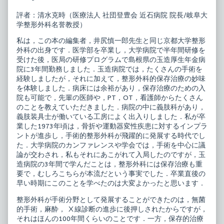
ス
by
タ
the
評者：清水克時（医療法人 社団登豊会 近石病院 院長/岐阜大
ン
author
学整形外科名誉教授）
ダ
of
ー
ニ
ド
ュ
私は，この本の編集者，井尻慎一郎先生と同じ京都大学整形
整
ー
外科の出身です．医学部を卒業し，大学病院で半年間研修を
形
ス
受けた後，医局の研修プログラムで島根県の玉造厚生年金病
外
タ
院に3年間勤務しました．玉造病院では，たくさんの手術を
科
ン
の
ダ
経験しましたが，それに加えて，整形外科的保存治療の妙味
臨
ー
を体験しました．病床には余裕があり，保存治療のための入
床
ド
院も可能で，先輩の医師や，PT，OT，看護師からたくさん
3
整
のことを教えていただきました．病院の中に義肢科があり，
整
形
形
外
義肢装具士が働いている工房によく出入りしました．私が卒
外
科
業した1973年頃は，骨折や運動器変性疾患に対するインプラ
科
の
ントが進歩し，手術的整形外科が飛躍的に発展する時代でし
の
臨
た．大学病院のカンファレンスや学会では，手術を中心に議
薬
床
物
3
論が交わされ，私もそれにあこがれて入局したのですが，玉
療
整
造病院の3年間で学んだことは，整形外科には保存治療も重
法・
形
要で，むしろこちらが本流だという事実でした．卒業直後の
保
外
存
科
早い時期にこのことを学べたのは大変よかったと思います．
療
の
法
薬
整形外科が手術分野として発展することができたのは，無菌
published
物
的手術，麻酔， Ⅹ線診断の進歩に後押しされたからですが，
on
療
それはほんの100年間くらいのことです．一方，保存的治療
法・