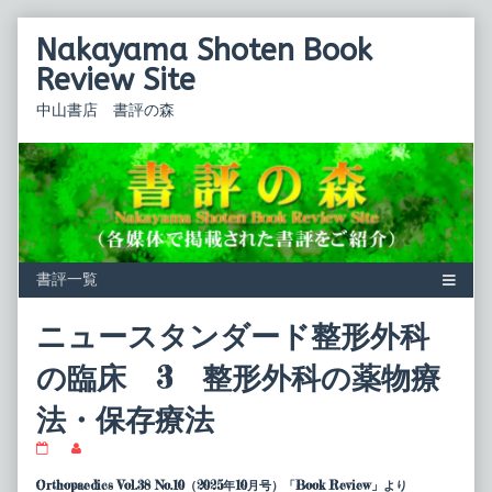
Skip
Nakayama Shoten Book
to
content
Review Site
中山書店 書評の森
ニュースタンダード整形外科
の臨床 3 整形外科の薬物療
法・保存療法
ニ
Read
ュ
more
ー
posts
Orthopaedics Vol.38 No.10（2025年10月号）「Book Review」より