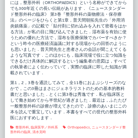
には，整形外科（ORTHOPAEDICS）という名称ができてから
保
存
でも300年近くの長い伝統があります．《ニュースタンダー
療
ド整形外科の臨床》 第3巻『整形外科の薬物療法・保存療
法,
法』のページをひらくと第1章，普天間朝拓先生の「外用消
炎鎮痛薬」の記載で「貼付剤に切れ込みを入れて密着をはか
る方法」が私の目に飛び込んできました．湿布薬を有効に使
うための優れた方法で，湿布を医療保険でカバーすべきか？
という昨今の医療経済論議に対する現場からの回答のように
も思いました．普天間先生と患者さんの会話が聞こえてくる
ような写真です．このほかにも，臨床現場で役に立つ知識を
できるだけ具体的に解説するという編集者の意図は，すべて
の執筆者によく伝わっていて，実際の臨床に即した知識が満
載されています．
第1，2，3巻を通読してみて，全11巻におよぶシリーズのな
かで，この3冊はまさにジェネラリストのための基本的教科
書だと思いました．とくに第3巻は秀逸です．私が臨床医と
して働き始めてから半世紀が過ぎました．最近は，ふたたび
一般整形外科の診療が増えてきたので，診療のあいまにこの
本を読んで重宝しています．本書をすべての世代の整形外科
医におすすめします．
Categories
Tags
整形外科
,
臨床医学／外科系
Orthopaedics
,
ニュースタンダード整
形外科の臨床
,
清水克時