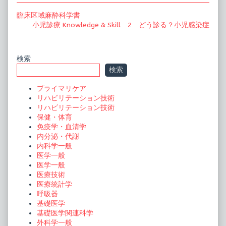
投
Previous
臨床区域麻酔科学書
post:
Next
小児診療 Knowledge & Skill 2 どう診る？小児感染症
稿
post:
ナ
ビ
Primary
検索
検索
ゲ
Sidebar
ー
プライマリケア
リハビリテーション技術
シ
リハビリテーション技術
ョ
保健・体育
免疫学・血清学
ン
内分泌・代謝
内科学一般
医学一般
医学一般
医療技術
医療統計学
呼吸器
基礎医学
基礎医学関連科学
外科学一般