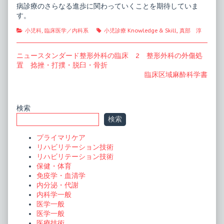
病診療のさらなる進歩に関わっていくことを期待していま
す。
Categories
Tags
小児科
,
臨床医学／内科系
小児診療 Knowledge & Skill
,
真部 淳
投
Previous
ニュースタンダード整形外科の臨床 2 整形外科の外傷処
post:
置 捻挫・打撲・脱臼・骨折
稿
Next
臨床区域麻酔科学書
ナ
post:
ビ
Primary
検索
ゲ
検索
ー
Sidebar
プライマリケア
シ
リハビリテーション技術
ョ
リハビリテーション技術
保健・体育
ン
免疫学・血清学
内分泌・代謝
内科学一般
医学一般
医学一般
医療技術