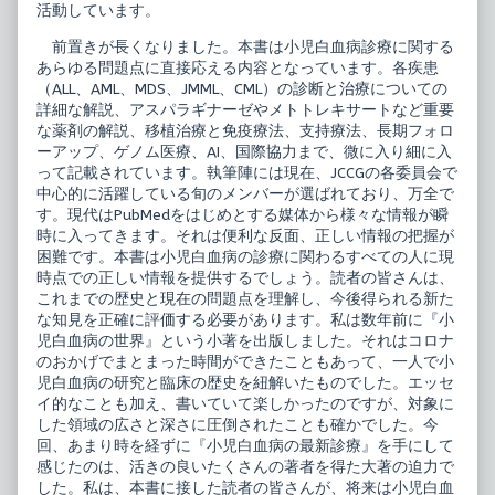
活動しています。
前置きが長くなりました。本書は小児白血病診療に関する
あらゆる問題点に直接応える内容となっています。各疾患
（ALL、AML、MDS、JMML、CML）の診断と治療についての
詳細な解説、アスパラギナーゼやメトトレキサートなど重要
な薬剤の解説、移植治療と免疫療法、支持療法、長期フォロ
ーアップ、ゲノム医療、AI、国際協力まで、微に入り細に入
って記載されています。執筆陣には現在、JCCGの各委員会で
中心的に活躍している旬のメンバーが選ばれており、万全で
す。現代はPubMedをはじめとする媒体から様々な情報が瞬
時に入ってきます。それは便利な反面、正しい情報の把握が
困難です。本書は小児白血病の診療に関わるすべての人に現
時点での正しい情報を提供するでしょう。読者の皆さんは、
これまでの歴史と現在の問題点を理解し、今後得られる新た
な知見を正確に評価する必要があります。私は数年前に『小
児白血病の世界』という小著を出版しました。それはコロナ
のおかげでまとまった時間ができたこともあって、一人で小
児白血病の研究と臨床の歴史を紐解いたものでした。エッセ
イ的なことも加え、書いていて楽しかったのですが、対象に
した領域の広さと深さに圧倒されたことも確かでした。今
回、あまり時を経ずに『小児白血病の最新診療』を手にして
感じたのは、活きの良いたくさんの著者を得た大著の迫力で
した。私は、本書に接した読者の皆さんが、将来は小児白血