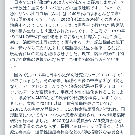
日本では1年間に約2,000人が小児がんに罹患しますが、そ
Skill
of
の半数は白血病やリンパ腫などの血液腫瘍です。その中で、
1
小
小
児
急性リンパ性白血病（ALL）は1960年代にはほとんど長期生
児
診
存は望めませんでしたが、2010年代には90%近くの患者が
白
療
治癒するようになりました。それは世界中で行われた臨床試
血
Knowledge
験の積み重ねにより達成されたものです。ところで、1970年
病
&
の
Skill
代にALLの中枢神経再発を予防するために導入された全脳照
最
1
射は、治癒率の上昇に大きく寄与する一方、認知機能の低下
新
小
や、稀ながら二次がんとして脳腫瘍の発生を招来するなど、
診
児
晩期合併症の問題を認識させました。現在、臨床試験の目的
療
白
published
血
には治癒率の改善のみならず、合併症の軽減も入っていま
on
病
す。
の
最
国内では2014年に日本小児がん研究グループ（JCCG）が
新
結成されました。その結果、病理や画像の中央診断が可能と
診
療,
なり、データセンターができて治療の結果や長期フォローア
ップのデータが蓄積され、事務局体制が強化されることによ
り、厚労省やAMEDなどの競争的研究費を獲得しやすくなり
ました。実際に2013年以降、血液腫瘍疾患については、
22,891人の患者が登録され、31の特定臨床研究が行われ、固
形腫瘍についても10,772人の患者が登録され、12の特定臨床
研究が行われました。JCCGではALL委員会やAML委員会など
の疾患委員会のみならず、長期フォローアップ委員会、支持
療法委員会、遺伝性腫瘍委員会などの領域横断的な委員会も