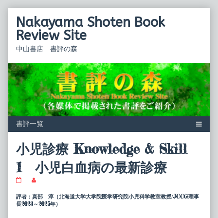
Skip
Nakayama Shoten Book
to
content
Review Site
中山書店 書評の森
小児診療 Knowledge & Skill
1 小児白血病の最新診療
小
Read
児
more
診
posts
評者：真部 淳（北海道大学大学院医学研究院小児科学教室教授/JCCG理事
療
by
長2023～2025年）
Knowledge
the
&
author