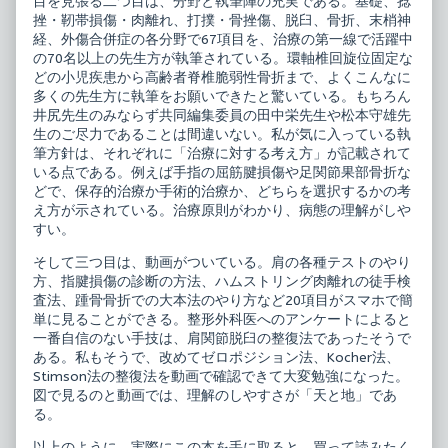
目を見張る二つ目は、分野と執筆陣の充実である。基礎、捻
折
捻
挫・靭帯損傷・肉離れ、打撲・骨挫傷、脱臼、骨折、末梢神
published
挫・
on
打
経、外傷合併症の各分野で67項目を、治療の第一線で活躍中
撲・
の70名以上の先生方が執筆されている。環軸椎回旋位固定な
脱
どの小児疾患から高齢者脊椎脆弱性骨折まで、よくこんなに
臼・
多くの先生方に執筆をお願いできたと驚いている。もちろん
骨
折,
井尻先生のみならず共同編集委員の田中栄先生や松本守雄先
生のご尽力であることは間違いない。私が気に入っている執
筆方針は、それぞれに「治療に対する考え方」が記載されて
いる点である。例えば手指の屈筋腱損傷や足関節果部骨折な
どで、保存的治療か手術的治療か、どちらを選択するかの考
え方が示されている。治療原則がわかり、病態の理解がしや
すい。
そして三つ目は、動画がついている。肩の各種テストのやり
方、指腱損傷の診断の方法、ハムストリング肉離れの徒手検
査法、踵骨骨折での大本法のやり方など20項目がスマホで簡
単に見ることができる。整形外科医へのアンケートによると
一番自信のない手技は、肩関節脱臼の整復法であったそうで
ある。私もそうで、改めてゼロポジション法、Kocher法、
Stimson法の整復法を動画で確認できて大変勉強になった。
図で見るのと動画では、理解のしやすさが「天と地」であ
る。
以上のように、実際にこの本を手に取ると、買って読みたく