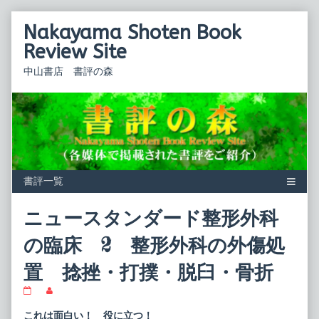
Skip
Nakayama Shoten Book
to
content
Review Site
中山書店 書評の森
ニュースタンダード整形外科
の臨床 2 整形外科の外傷処
置 捻挫・打撲・脱臼・骨折
ニ
Read
ュ
more
ー
posts
これは面白い！ 役に立つ！