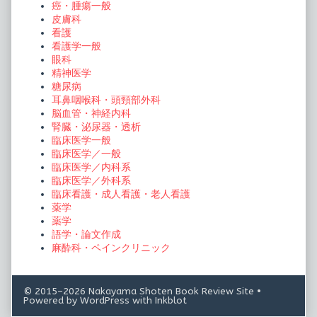
癌・腫瘍一般
皮膚科
看護
看護学一般
眼科
精神医学
糖尿病
耳鼻咽喉科・頭頸部外科
脳血管・神経内科
腎臓・泌尿器・透析
臨床医学一般
臨床医学／一般
臨床医学／内科系
臨床医学／外科系
臨床看護・成人看護・老人看護
薬学
薬学
語学・論文作成
麻酔科・ペインクリニック
© 2015–2026 Nakayama Shoten Book Review Site
•
Powered by
WordPress
with
Inkblot