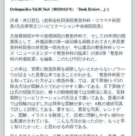
ス
by
タ
the
Orthopaedics Vol.38 No.8（2025年8月号）「Book Review」より
ン
author
ダ
of
ー
ニ
評者：井口哲弘（恕和会松田病院整形外科・リウマチ科部
ド
ュ
長/元兵庫県立リハビリテーション中央病院院長）
整
ー
形
ス
大規模病院や中小規模病院の整形外科で、そして25年間の開
外
タ
業医として、外傷診療の第一線治療を経験されてきた井尻整
科
ン
の
ダ
形外科院長の井尻慎一郎先生が、中山書店の整形外科シリー
臨
ー
ズ《ニュースタンダード整形外科の臨床》の第2弾『整形外
床
ド
科の外傷処置』を編集、このたび刊行された。
2
整
整
形
この本は、実際に救急医療を経験しないとわからないノウハ
形
外
ウが詰まった貴重な本であることがわかる。「整形外科医で
外
科
科
の
も知っておいた方がよい救急外傷」では、皮下異物(トゲ)の
の
臨
除去方法が図解入りでわかりやすく書いてある。爪下異物で
外
床
は爪の切除方法が、種々の動物咬傷では治療法に加え、安静
傷
2
処
整
期間とリハビリテーションの方法まで書いてある。普通の本
置
形
では指輪のはずし方は簡単な図解が多いが、6枚の連続写真
捻
外
で詳しく説明してある。要するに、豊富な写真、レントゲ
挫・
科
ン、図解、イラストを駆使して、読者に理解しやすい細やか
打
の
撲・
外
な配慮がされている。「こんな方法があったのか、もっと早
脱
傷
く知りたかった」と思わせる内容である。
臼・
処
骨
置