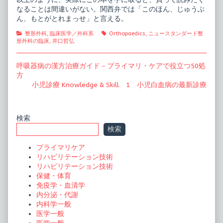
なることは間違いがない。関西弁では「このほん、じゅうぶ
ん、もとがとれまっせ」と言える。
Categories
Tags
整形外科
,
臨床医学／外科系
Orthopaedics
,
ニュースタンダード整
形外科の臨床
,
井口哲弘
投
Previous
呼吸器病の漢方治療ガイド－プライマリ・ケアで役立つ50処
post:
方
稿
Next
小児診療 Knowledge & Skill 1 小児白血病の最新診療
ナ
post:
ビ
Primary
検索
ゲ
検索
ー
Sidebar
プライマリケア
シ
リハビリテーション技術
ョ
リハビリテーション技術
保健・体育
ン
免疫学・血清学
内分泌・代謝
内科学一般
医学一般