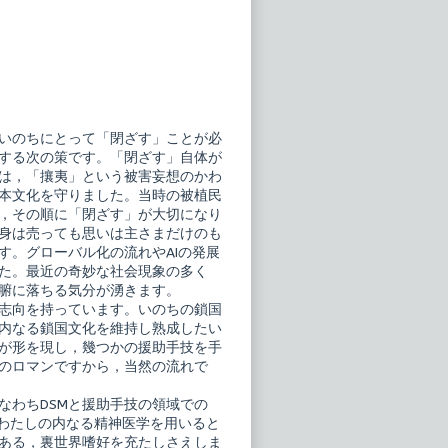
いのちにとって「閉ざす」ことが必
する次の策です。「閉ざす」自体が
は，「攘夷」という被害妄想のかわ
本文化を守りました。当時の被植民
，その順に「閉ざす」が大切になり
身は売っても思いは主さまだけのも
す。グローバル化の流れやAIの発展
た。最近の奇妙な社会現象の多く
腑に落ちる気分が湧きます。
志向を持っています。いのちの鎖国
内なる鎖国文化を維持し熟成したい
が形を現し，幾つかの援助手技を手
のロマンですから，当然の流れで
なわちDSMと援助手技の領域での
はわたしの内なる精神医学を用いると
ある，裏世界嗜好を充たしさえしま