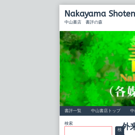
Skip
Nakayama Shoten 
to
content
中山書店 書評の森
書評一覧
中山書店トップ
中
Primary
検索
外
検