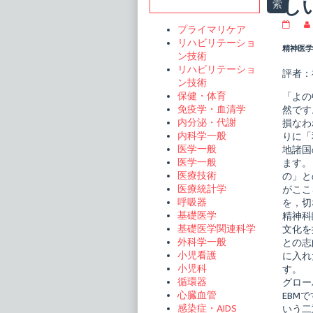
Sidebar
し
索
外
プライマリケア
来
リハビリテーショ
精
精神医学
ン技術
神
科
リハビリテーショ
評者：
診
ン技術
療
保健・体育
「よの
シ
免疫学・血清学
リ
然です
ー
内分泌・代謝
損なわ
ズ
内科学一般
りに「
メ
医学一般
地諸国
ン
タ
医学一般
ます。
ル
医療技術
の」と
ク
医療統計学
がここ
リ
呼吸器
を，切
ニ
ッ
基礎医学
精神科
ク
基礎医学関連科学
文化を
が
外科学一般
との志
切
小児看護
に入れ
拓
く
小児科
す。
新
循環器
グロー
し
心臓血管
EBM
い
感染症・AIDS
臨
いう二