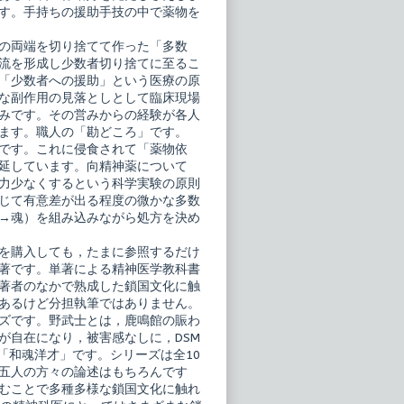
す。手持ちの援助手技の中で薬物を
の両端を切り捨てて作った「多数
流を形成し少数者切り捨てに至るこ
「少数者への援助」という医療の原
な副作用の見落としとして臨床現場
みです。その営みからの経験が各人
ます。職人の「勘どころ」です。
です。これに侵食されて「薬物依
延しています。向精神薬について
力少なくするという科学実験の原則
じて有意差が出る程度の微かな多数
→魂）を組み込みながら処方を決め
を購入しても，たまに参照するだけ
著です。単著による精神医学教科書
著者のなかで熟成した鎖国文化に触
あるけど分担執筆ではありません。
ズです。野武士とは，鹿鳴館の賑わ
が自在になり，被害感なしに，DSM
「和魂洋才」です。シリーズは全10
五人の方々の論述はもちろんです
むことで多種多様な鎖国文化に触れ