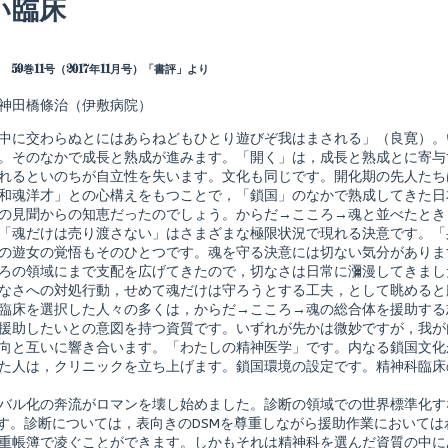
い臨床
Read
more
posts
 59巻11号（2017年11月号）「書評」より
by
the
神田橋條治（伊敷病院）
author
of
中に交わらぬとにはあらねどもひとり遊びぞ我はまされる」（良寛）。
外
来
。そのなかで成長と熟成が進みます。「開く」は，成長と熟成とに寄与
精
れるといのちが自立性を失います。文化も同じです。開化期の先人たち
神
和魂洋才」との心構えをもつことで，「鎖国」のなかで熟成してきた日
科
の見聞からの知恵だったのでしょう。からだ→こころ→魂と並べたとき
診
療
「魂だけは売り渡さない」はさまざまな極限状況で現れる決意です。「
シ
の遊女の覚悟もそのひとつです。魂を守る決意には切ない気分がありま
リ
ろの領域にまで支配を広げてきたので，切なさは日常に瀰漫してきまし
ー
なさへの対処行動，せめて魂だけは守ろうとする工夫，として眺めると
ズ
メ
臨床を選択した人々の多くは，からだ→こころ→魂の総合体を援助する
ン
援助したいとの意図を持つ資質です。いずれが先かは微妙ですが，我が
タ
向と互いに響き合います。「わたしの精神医学」です。内なる鎖国文化
ル
た人は，クリニックを立ち上げます。鎖国環境の設定です。精神科臨床
ク
リ
ニ
バル化の奔流がロマンを壊し始めました。診断の領域での世界標準化す
ッ
です。診断については，表向きのDSMを尊重しながら援助作業において
ク
が
重帳簿で凌ぐことができます。しかもそれは精神科を選んだ資質の中に