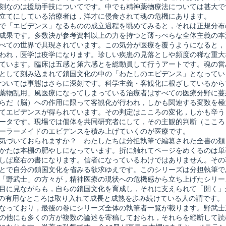
切
刻なのは援助手技についてです。中でも精神薬物療法については甚大で
shed
拓
立てにしている治療者は，洋才に侵食されて魂の危機にあります。
く
で「エビデンス」なるものの成立過程を眺めてみると，それは正規分布
新
し
成果です。多数決が参考資料以上の力を持つと薄っぺらな全体主義の本
い
べての世界で具現されています。この気分が医療を覆うようになると，
臨
われ，医学は疫学になります。珍しい疾患の見落としや頻度の稀な重大
床,
ています。臨床は五感と第六感とを総動員して行うアートです。魂の営
として刻み込まれて鎖国文化の中の「わたしのエビデンス」となってい
ついては事態はさらに深刻です。科学主義・客観化に根ざしているから
薬物乱用」風医療になってしまっている治療者はすべての医療分野に蔓
らだ（脳）への作用に限って客観化が行われ，しかも関連する変数を極
てエビデンスが得られています。その判定はこころの変化，しかも辛う
ータです。現場では個体を共同研究者にして，その主観的判断（こころ
ーラーメイドのエビデンスを積み上げていくのが医療です。
気づいておられますか？ わたしたちは分担執筆で編纂された全書の類
かたは本棚の肥やしになっています。折に触れてページをめくるのは単
しば座右の書になります。信者になっているわけではありません。その
とで自分の鎖国文化を省みる欲求ゆえです。このシリーズは分担執筆で
「野武士」の方々が，精神医療の現状への危機感から立ち上げたシリー
目に見ながらも，自らの鎖国文化を育成し，それに支えられて「開く」
Mの有用なところは取り入れて成長と成熟を歩み続けている人の謂です。
なっており，最後の巻にシリーズ全体の執筆者一覧が載ります。野武士
の他にも多くの方が複数の論述を寄稿しておられ，それらを縦断して読