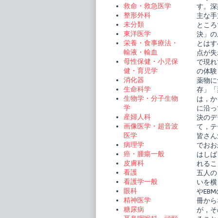
床
救命・救急医学
す。深
publi
整形外科
主な手
on
未分類
ところ
東洋医学
決」の
栄養・食事療法・
とはす
輸液・輸血
点が失
母性保健・小児保
で現れ
健・育児学
の体験
消化器
薬物に
生命科学
存」「
生物学・分子生物
は，か
学
に沿っ
産婦人科
決のデ
画像医学・超音波
て，テ
医学
皆さん
病理学
でおお
癌・腫瘍一般
はしば
皮膚科
れるこ
看護
五人の
看護学一般
いを横
眼科
やEB
精神医学
冊から
糖尿病
が，そ