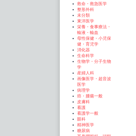
救命・救急医学
ー
整形外科
未分類
シ
東洋医学
ョ
栄養・食事療法・
ン
輸液・輸血
母性保健・小児保
健・育児学
消化器
生命科学
生物学・分子生物
学
産婦人科
画像医学・超音波
医学
病理学
癌・腫瘍一般
皮膚科
看護
看護学一般
眼科
精神医学
糖尿病