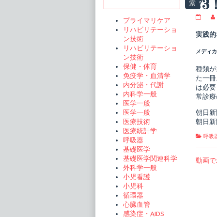
Sidebar
73
索
レ
プライマリケア
ジ
リハビリテーショ
デ
実践的
ン技術
ン
ト
リハビリテーショ
メディカル
の
ン技術
た
保健・体育
め
種類が
免疫学・血清学
の
た一冊
薬
内分泌・代謝
は必要
物
内科学一般
常診療
療
医学一般
法
呼
朝日新
医学一般
吸
朝日新
医療技術
器
医療統計学
内
Cate
呼吸
呼吸器
科
薬
基礎医学
の
基礎医学関連科学
投
Previo
動画で
ル
外科学一般
post:
ー
稿
小児看護
ル
73！
小児科
ナ
publi
循環器
on
ビ
心臓血管
感染症・AIDS
ゲ