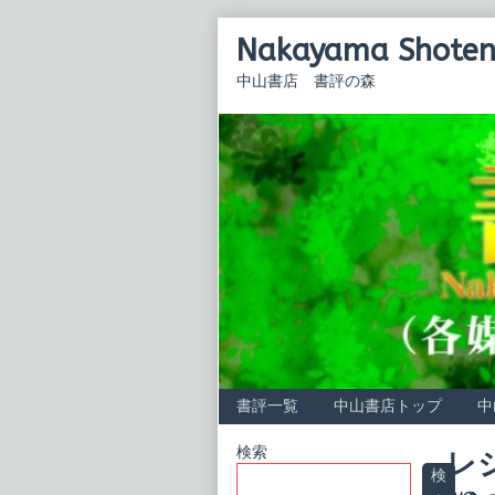
Skip
Nakayama Shoten 
to
content
中山書店 書評の森
書評一覧
中山書店トップ
中
Primary
検索
レ
検