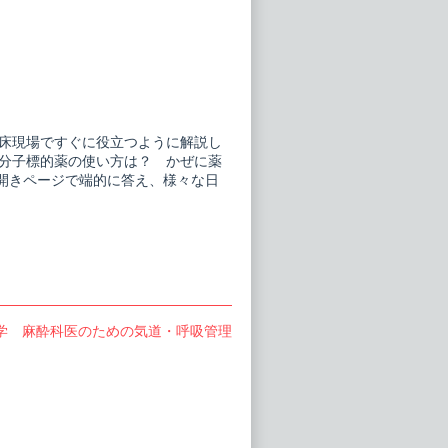
床現場ですぐに役立つように解説し
分子標的薬の使い方は？ かぜに薬
開きページで端的に答え、様々な日
学 麻酔科医のための気道・呼吸管理