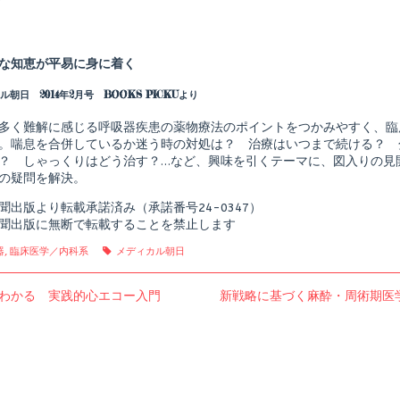
！
Read
more
posts
な知恵が平易に身に着く
by
the
朝日 2014年2月号 BOOKS PICKUより
author
of
レ
多く難解に感じる呼吸器疾患の薬物療法のポイントをつかみやすく、臨
ジ
。喘息を合併しているか迷う時の対処は？ 治療はいつまで続ける？ 
デ
？ しゃっくりはどう治す？…など、興味を引くテーマに、図入りの見
ン
の疑問を解決。
ト
の
た
聞出版より転載承諾済み（承諾番号24-0347）
め
聞出版に無断で転載することを禁止します
の
薬
gories
Tags
器
,
臨床医学／内科系
メディカル朝日
物
療
法
us
Next
わかる 実践的心エコー入門
新戦略に基づく麻酔・周術期医
呼
post:
吸
器
内
shed
科
薬
の
ル