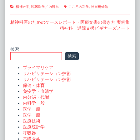
Categories
Tags
精神医学
,
臨床医学／内科系
こころの科学
,
神田橋條治
投
Previous
精神科医のためのケースレポート・医療文書の書き方 実例集
post:
Next
精神科 退院支援ビギナーズノート
稿
post:
ナ
ビ
Primary
検索
検索
ゲ
Sidebar
ー
プライマリケア
リハビリテーション技術
シ
リハビリテーション技術
ョ
保健・体育
免疫学・血清学
ン
内分泌・代謝
内科学一般
医学一般
医学一般
医療技術
医療統計学
呼吸器
基礎医学