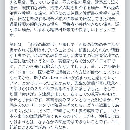
える場合、黙っている場合、不安が強い場合、診察室で泣く
場合、演技的な場合、治療／入院を拒否する場合、自己流の
治療を希望する場合、軽症なのに休職／診断書を希望する場
合、転院を希望する場合／本人の希望で転院してきた場合、
過量服薬の傾向がある場合、面接者が共感できない場合、話
が長い場合。いずれも精神科外来での悩ましいトピックで
す。
第四は、「面接の基本形」と題して、面接の実際のモデルが
提示されて説明されていることです。類書に見られない斬新
な工夫です。現場での教育ではない書物での記述を実地での
助言に近づけようとする、実務家ならではのアイディアで
す。ここから先には陪席しかないでしょう。昔、パデル先生
が「ジョージ、医学教育に講義という方法が使われるように
なってから、医学のdeteriorationが始まったと思わないか
い？」とおっしゃったことがあり、先生の講義が常に聴衆へ
の語りかけのスタイルであるのが腑に落ちました。そして、
映画『赤ひげ』を連想しました。あそこでの教育の中心は、
陪席と手伝いです。本書を読みファンとなった初心者が、中
嶋さんのクリニックでの陪席を求めたら、どうぞ歓迎してあ
げてください。だって、中嶋さんの工夫の成果ですし、良い
本を出すのは誘惑行為でもあるのです。しかも、沖縄まで出
かけようとは、なまなかの熱意ではできないことです。半世
紀前にこんな本があったらなあ。