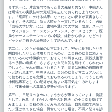
まず第一に、片言隻句であった昔の先輩と異なり、中嶋さん
は現場での実践技術の完成形を志しておられるようなので
す。「網羅性に欠ける結果になった」との反省が裏書きして
います。その志は、新人の時から一貫しているらしく、VI章
「面接の学び方」には、書物を通じての学習、陪席、スーパ
ーヴィジョン、ケースカンファレンス、ケースセミナー、医
局やナースステーションでの雑談、経験から学ぶ、などのト
ピックがご自身の経験談として語られています。
第二に、ボクらが先輩の助言に対して、密かに批判したり自
問自答したりした体験と同じものが、ご自身の助言に添えら
れているのが特徴的です。おそらく中嶋さんは、実践技術習
得の彷徨の道筋で、さまざまな自問自答を続けてこられたの
でしょう。それが開示されることで、読者は同種の自問自答
へと誘われます。中嶋さんは、自分の助言がマニュアルとし
て使われることを危惧しておられるのでしょう。そうした精
神科臨床家としての配慮が心地よい雰囲気を生み出します
し、技術修練への真摯な姿勢が伝わります。
第三に、目配りのきめのこまやかさが際立っています。例証
として、IV章「むずかしい場合の対処法」の小目次を挙げて
みましょう。自殺の訴えがみられる場合、自殺意図で来院し
た／運ばれてきた場合、興奮している場合、不満／怒りを訴