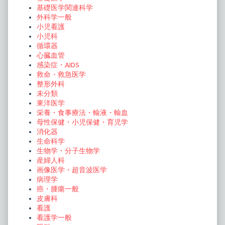
基礎医学関連科学
外科学一般
小児看護
小児科
循環器
心臓血管
感染症・AIDS
救命・救急医学
整形外科
未分類
東洋医学
栄養・食事療法・輸液・輸血
母性保健・小児保健・育児学
消化器
生命科学
生物学・分子生物学
産婦人科
画像医学・超音波医学
病理学
癌・腫瘍一般
皮膚科
看護
看護学一般