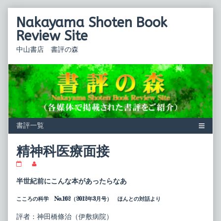
Skip
Nakayama Shoten Book
to
content
Review Site
中山書店 書評の森
精神科医療面接
精
Read
神
more
科
posts
半世紀前にこんな本があったらなあ
医
by
療
the
こころの科学 No.162（2012年3月号） ほんとの対話より
面
author
接
of
published
精
評者：神田橋條治（伊敷病院）