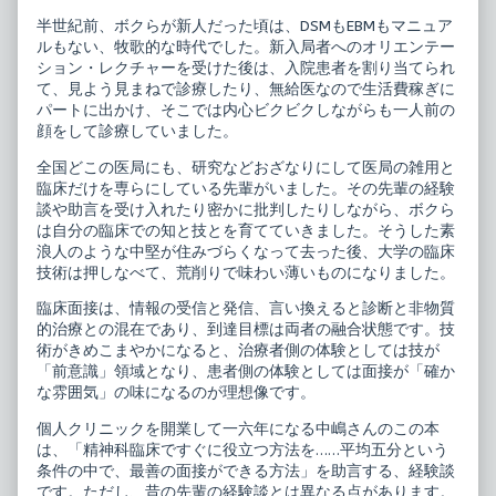
on
神
科
半世紀前、ボクらが新人だった頃は、DSMもEBMもマニュア
医
ルもない、牧歌的な時代でした。新入局者へのオリエンテー
療
ション・レクチャーを受けた後は、入院患者を割り当てられ
面
接,
て、見よう見まねで診療したり、無給医なので生活費稼ぎに
パートに出かけ、そこでは内心ビクビクしながらも一人前の
顔をして診療していました。
全国どこの医局にも、研究などおざなりにして医局の雑用と
臨床だけを専らにしている先輩がいました。その先輩の経験
談や助言を受け入れたり密かに批判したりしながら、ボクら
は自分の臨床での知と技とを育てていきました。そうした素
浪人のような中堅が住みづらくなって去った後、大学の臨床
技術は押しなべて、荒削りで味わい薄いものになりました。
臨床面接は、情報の受信と発信、言い換えると診断と非物質
的治療との混在であり、到達目標は両者の融合状態です。技
術がきめこまやかになると、治療者側の体験としては技が
「前意識」領域となり、患者側の体験としては面接が「確か
な雰囲気」の味になるのが理想像です。
個人クリニックを開業して一六年になる中嶋さんのこの本
は、「精神科臨床ですぐに役立つ方法を……平均五分という
条件の中で、最善の面接ができる方法」を助言する、経験談
です。ただし、昔の先輩の経験談とは異なる点があります。