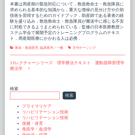
急
of
本書は周産期の緊急対応について，救急救命士・救急隊員に
対
119
求められる基本的な知識から，重大な徴候の見分け方や介助
応・
番
技術を習得するためのガイドブック．助産師である著者の経
搬
周
験を盛り込み，救急救命士・救急隊員が搬送中に感じる不安
送
産
ガ
期
に対処できるようまとめられている．監修の日本医療教授シ
イ
救
ステム学会で展開予定のトレーニングプログラムのテキス
ド
急
ト．周産期医療にかかわる人は必携．
ブ
対
ッ
応・
Categories
Tags
救命・救急医学
,
臨床医学／一般
月刊ナーシング
ク
搬
published
送
on
ガ
投
Next
15レクチャーシリーズ 理学療法テキスト 運動器障害理学
イ
ド
post:
療法学 Ｉ
稿
ブ
ッ
ナ
ク,
ビ
Primary
検索
検索
ゲ
Sidebar
ー
プライマリケア
リハビリテーション技術
シ
リハビリテーション技術
ョ
保健・体育
免疫学・血清学
ン
内分泌・代謝