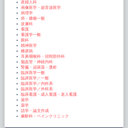
産婦人科
画像医学・超音波医学
病理学
癌・腫瘍一般
皮膚科
看護
看護学一般
眼科
精神医学
糖尿病
耳鼻咽喉科・頭頸部外科
脳血管・神経内科
腎臓・泌尿器・透析
臨床医学一般
臨床医学／一般
臨床医学／内科系
臨床医学／外科系
臨床看護・成人看護・老人看護
薬学
薬学
語学・論文作成
麻酔科・ペインクリニック