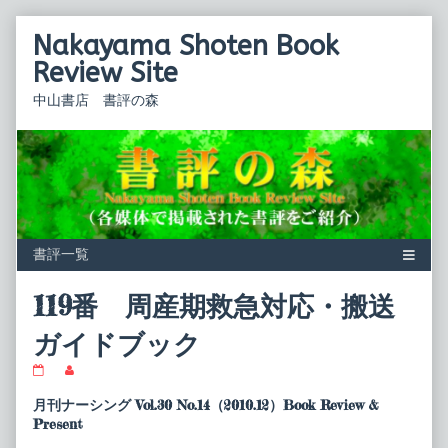
Skip
Nakayama Shoten Book
to
content
Review Site
中山書店 書評の森
119番 周産期救急対応・搬送
ガイドブック
119
Read
番
more
周
posts
月刊ナーシング Vol.30 No.14（2010.12）Book Review &
産
by
Present
期
the
救
author