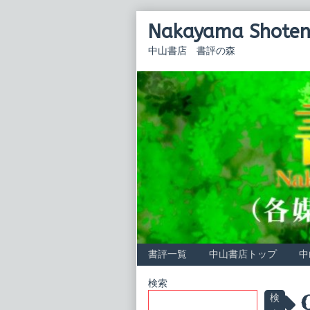
Skip
Nakayama Shoten 
to
content
中山書店 書評の森
書評一覧
中山書店トップ
中
Primary
検索
P
検