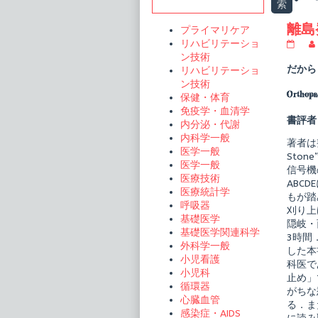
Sidebar
索
t
離島
プライマリケア
リハビリテーショ
離
島
ン技術
発
だから
リハビリテーショ
と
ン技術
っ
Orthop
保健・体育
て
隠
免疫学・血清学
岐
書評者
内分泌・代謝
の
内科学一般
外
著者は
来
医学一般
Sto
超
医学一般
信号機
音
医療技術
波
ABCD
医療統計学
診
もが踏
療
呼吸器
刈り上
publi
基礎医学
隠岐・
on
基礎医学関連科学
3時間
外科学一般
した本
小児看護
科医で
小児科
止め」
循環器
がちな
心臓血管
る．ま
感染症・AIDS