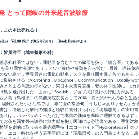
agged
発 とって隠岐の外来超音波診療
Read
more
posts
，この本は売れる！
by
the
aedics Vol.30 No.7（2017年7月号） Book Reviewより
author
of
離
：皆川洋至（城東整形外科）
島
発
整形外科医ではない．運動器を含む全ての臓器を扱う「総合医」である．日
と
ne”を乗り回す漁師であり，アワビ養殖や養鶏を自ら営む．最近，猟銃免
っ
のない島で，世界最速の電気自動車テスラを乗り回す暴走族でもある．
て
隠
Eに集約させる（A:antenna，B:balance，C:communication，D:dail
岐
みとどまる常識の壁がない．東日本大震災直後，妻の裕子医師に「1カ
の
げ島を飛び出した．まさにF:foolish，ジョブズ顔負けの行動力がある．
shed
外
西ノ島（島根県）の島前病院院長として20年，島民約6千人の命と生活
来
超
．隔離された小さな島では，専門医の常套句「うちじゃありません」が
音
書は，徹底した解剖の知識と経験に裏付けられた「現場志向」の実用書
波
あれば，パラパラめくっただけで本書の価値を瞬時に理解できるはず，
診
でお茶を濁す外来診療に無力感を抱く医師には必読書である．手術対象
療,
愁訴を劇的に取り去る最先端手技【エコーガイド下Hydrorelease】
た，エコー時代を担う若手医師には「現場思考」の入門書にもなる．患