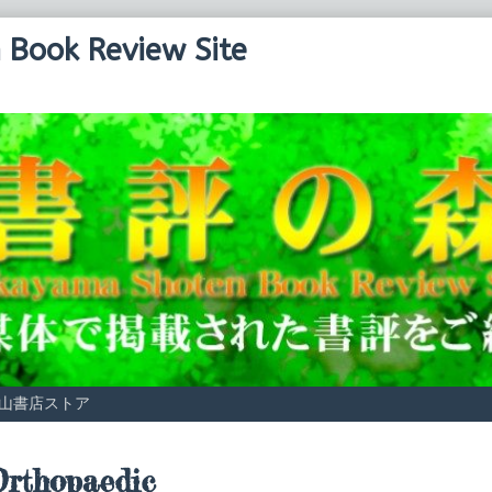
Book Review Site
山書店ストア
osts
Orthopaedic