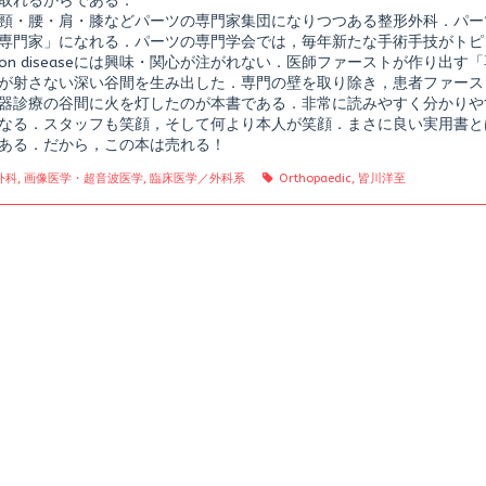
取れるからである．
頸・腰・肩・膝などパーツの専門家集団になりつつある整形外科．パー
専門家」になれる．パーツの専門学会では，毎年新たな手術手技がトピ
mon diseaseには興味・関心が注がれない．医師ファーストが作り出
が射さない深い谷間を生み出した．専門の壁を取り除き，患者ファース
器診療の谷間に火を灯したのが本書である．非常に読みやすく分かりや
なる．スタッフも笑顔，そして何より本人が笑顔．まさに良い実用書と
ある．だから，この本は売れる！
gories
Tags
外科
,
画像医学・超音波医学
,
臨床医学／外科系
Orthopaedic
,
皆川洋至