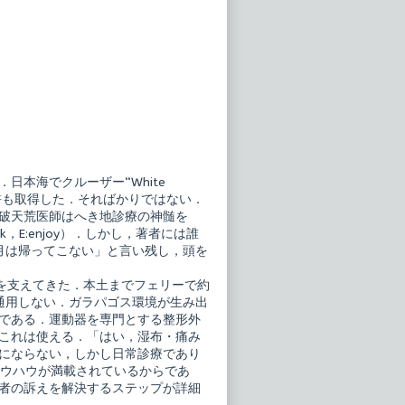
本海でクルーザー“White
許も取得した．そればかりではない．
破天荒医師はへき地診療の神髄を
y work，E:enjoy）．しかし，著者には誰
月は帰ってこない」と言い残し，頭を
を支えてきた．本土までフェリーで約
通用しない．ガラパゴス環境が生み出
である．運動器を専門とする整形外
これは使える．「はい，湿布・痛み
にならない，しかし日常診療であり
のノウハウが満載されているからであ
者の訴えを解決するステップが詳細