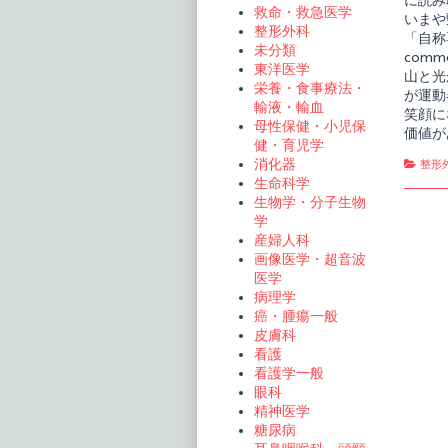
に読み
救命・救急医学
いまや
整形外科
「自称
未分類
com
東洋医学
山と光
栄養・食事療法・
が運動
輸液・輸血
笑顔に
母性保健・小児保
価値が
健・育児学
消化器
Cate
整形
生命科学
生物学・分子生物
学
産婦人科
画像医学・超音波
医学
病理学
癌・腫瘍一般
皮膚科
看護
看護学一般
眼科
精神医学
糖尿病