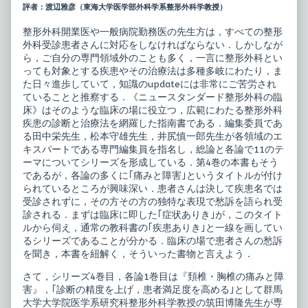
ー
posts
評者：渡辺雅彦（東海大学医学部外科学系整形外科学教授）
ス
by
タ
the
整形外科開業医や一般病院勤務医の先生方は，すべての整形
ン
author
外科受診患者さんに対応をしなければならない．しかしなが
ダ
of
ー
ニ
ら，ご自分の専門領域外のことも多く，一言に整形外科とい
ド
ュ
っても対象とする疾患やその治療法は多種多岐にわたり，ま
整
ー
た日々進歩していて，知識のupdateには非常にご苦労され
形
ス
ていることと推察する．《ニュースタンダード整形外科の臨
外
タ
科
ン
床》はそのような臨床の場に役立つ，広範にわたる整形外科
の
ダ
疾患の診断と治療法を網羅した指南書である．編集委員であ
臨
ー
る田中栄先生，松本守雄先生，井尻慎一郎先生が各領域のエ
床
ド
キスパートである専門編集員を指名し，総論と各論で11のテ
4
整
頚
形
ーマについてシリーズを形成している．第4巻の本書もそう
椎・
外
であるが，各論の多くに｢痛みと障害｣というタイトルが付け
胸
科
られているところが興味深い．患者さんは決して疾患名では
椎
の
の
臨
受診されずに，その方その方の独特な表現で愁訴を語られ受
痛
床
診される．まずは臨床に即した｢症状ありき｣が，このタイト
み
4
ルから伺え，通常の教科書の｢疾患ありき｣と一線を画してい
と
頚
るシリーズであることが分かる．臨床の場で患者さんの愁訴
障
椎・
害
胸
を聞き，本書を紐解く，そういった書物と言えよう．
published
椎
on
の
さて，シリーズ4巻目，各論1巻目は『頚椎・胸椎の痛みと障
痛
害』，｢診断の精度を上げ，患者満足度を高める｣として群馬
み
大学大学院医学系研究科整形外科学教授の筑田博隆先生が専
と