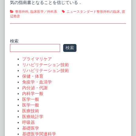
気の指南書となることを信じている．
Categories
Tags
整形外科
,
臨床医学／外科系
ニュースタンダード整形外科の臨床
,
渡
辺雅彦
Primary
検索
検索
Sidebar
プライマリケア
リハビリテーション技術
リハビリテーション技術
保健・体育
免疫学・血清学
内分泌・代謝
内科学一般
医学一般
医学一般
医療技術
医療統計学
呼吸器
基礎医学
基礎医学関連科学