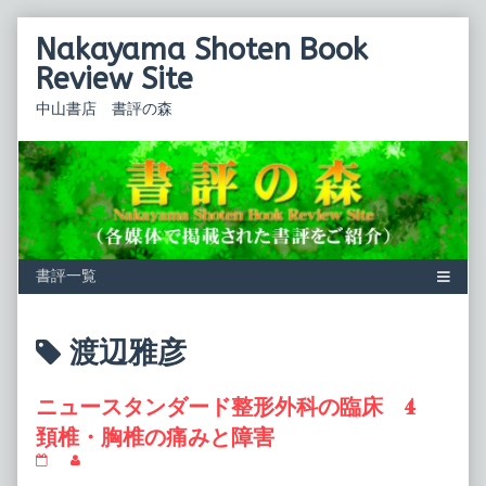
Skip
Nakayama Shoten Book
to
content
Review Site
中山書店 書評の森
Posts
渡辺雅彦
tagged
ニュースタンダード整形外科の臨床 4
頚椎・胸椎の痛みと障害
ニ
Read
ュ
more