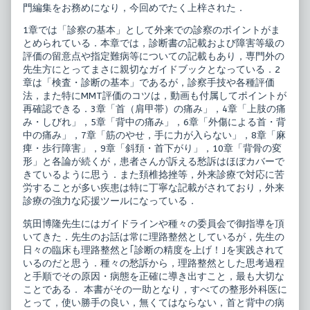
障
門編集をお務めになり，今回めでたく上梓された．
害,
1章では「診察の基本」として外来での診察のポイントがま
とめられている．本章では，診断書の記載および障害等級の
評価の留意点や指定難病等についての記載もあり，専門外の
先生方にとってまさに親切なガイドブックとなっている．2
章は「検査・診断の基本」であるが，診察手技や各種評価
法，また特にMMT評価のコツは，動画も付属してポイントが
再確認できる．3章「首（肩甲帯）の痛み」，4章「上肢の痛
み・しびれ」，5章「背中の痛み」，6章「外傷による首・背
中の痛み」，7章「筋のやせ，手に力が入らない」，8章「麻
痺・歩行障害」，9章「斜頚・首下がり」，10章「背骨の変
形」と各論が続くが，患者さんが訴える愁訴はほぼカバーで
きているように思う．また頚椎捻挫等，外来診療で対応に苦
労することが多い疾患は特に丁寧な記載がされており，外来
診療の強力な応援ツールになっている．
筑田博隆先生にはガイドラインや種々の委員会で御指導を頂
いてきた．先生のお話は常に理路整然としているが，先生の
日々の臨床も理路整然と｢診断の精度を上げ！｣を実践されて
いるのだと思う．種々の愁訴から，理路整然とした思考過程
と手順でその原因・病態を正確に導き出すこと，最も大切な
ことである． 本書がその一助となり，すべての整形外科医に
とって，使い勝手の良い，無くてはならない，首と背中の病