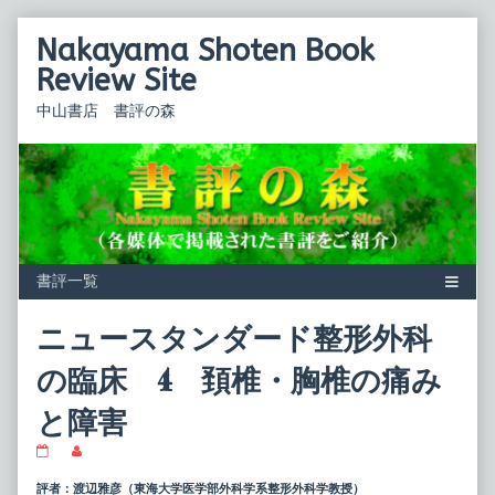
Skip
Nakayama Shoten Book
to
content
Review Site
中山書店 書評の森
ニュースタンダード整形外科
の臨床 4 頚椎・胸椎の痛み
と障害
ニ
Read
ュ
more
ー
posts
評者：渡辺雅彦（東海大学医学部外科学系整形外科学教授）