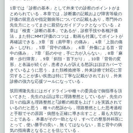
害,
1章では「診察の基本」として外来での診察のポイントがま
とめられている．本章では，診断書の記載および障害等級の
評価の留意点や指定難病等についての記載もあり，専門外の
先生方にとってまさに親切なガイドブックとなっている．2
章は「検査・診断の基本」であるが，診察手技や各種評価
法，また特にMMT評価のコツは，動画も付属してポイントが
再確認できる．3章「首（肩甲帯）の痛み」，4章「上肢の痛
み・しびれ」，5章「背中の痛み」，6章「外傷による首・背
中の痛み」，7章「筋のやせ，手に力が入らない」，8章「麻
痺・歩行障害」，9章「斜頚・首下がり」，10章「背骨の変
形」と各論が続くが，患者さんが訴える愁訴はほぼカバーで
きているように思う．また頚椎捻挫等，外来診療で対応に苦
労することが多い疾患は特に丁寧な記載がされており，外来
診療の強力な応援ツールになっている．
筑田博隆先生にはガイドラインや種々の委員会で御指導を頂
いてきた．先生のお話は常に理路整然としているが，先生の
日々の臨床も理路整然と｢診断の精度を上げ！｣を実践されて
いるのだと思う．種々の愁訴から，理路整然とした思考過程
と手順でその原因・病態を正確に導き出すこと，最も大切な
ことである． 本書がその一助となり，すべての整形外科医に
とって，使い勝手の良い，無くてはならない，首と背中の病
気の指南書となることを信じている．