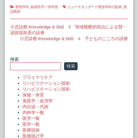
Categories
Tags
整形外科
,
臨床医学／外科系
ニュースタンダード整形外科の臨床
,
渡
辺雅彦
投
Previous
小児診療 Knowledge & Skill 3 領域横断的視点による腎・
post:
泌尿器疾患の診療
稿
Next
小児診療 Knowledge & Skill 4 子どものこころの診療
ナ
post:
ビ
Primary
検索
ゲ
検索
ー
Sidebar
プライマリケア
シ
リハビリテーション技術
ョ
リハビリテーション技術
保健・体育
ン
免疫学・血清学
内分泌・代謝
内科学一般
医学一般
医学一般
医療技術
医療統計学