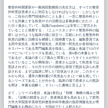
ス
by
タ
the
整形外科開業医や一般病院勤務医の先生方は，すべての整形
ン
author
外科受診患者さんに対応をしなければならない．しかしなが
ダ
of
ー
ニ
ら，ご自分の専門領域外のことも多く，一言に整形外科とい
ド
ュ
っても対象とする疾患やその治療法は多種多岐にわたり，ま
整
ー
た日々進歩していて，知識のupdateには非常にご苦労され
形
ス
ていることと推察する．《ニュースタンダード整形外科の臨
外
タ
科
ン
床》はそのような臨床の場に役立つ，広範にわたる整形外科
の
ダ
疾患の診断と治療法を網羅した指南書である．編集委員であ
臨
ー
る田中栄先生，松本守雄先生，井尻慎一郎先生が各領域のエ
床
ド
キスパートである専門編集員を指名し，総論と各論で11のテ
4
整
頚
形
ーマについてシリーズを形成している．第4巻の本書もそう
椎・
外
であるが，各論の多くに｢痛みと障害｣というタイトルが付け
胸
科
られているところが興味深い．患者さんは決して疾患名では
椎
の
の
臨
受診されずに，その方その方の独特な表現で愁訴を語られ受
痛
床
診される．まずは臨床に即した｢症状ありき｣が，このタイト
み
4
ルから伺え，通常の教科書の｢疾患ありき｣と一線を画してい
と
頚
るシリーズであることが分かる．臨床の場で患者さんの愁訴
障
椎・
害
胸
を聞き，本書を紐解く，そういった書物と言えよう．
published
椎
on
の
さて，シリーズ4巻目，各論1巻目は『頚椎・胸椎の痛みと障
痛
害』，｢診断の精度を上げ，患者満足度を高める｣として群馬
み
大学大学院医学系研究科整形外科学教授の筑田博隆先生が専
と
障
門編集をお務めになり，今回めでたく上梓された．