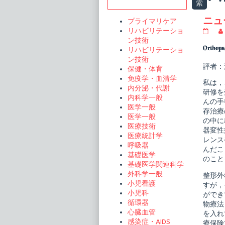
Sidebar
索
t
ニュ
プライマリケア
リハビリテーショ
ニ
ュ
ン技術
ー
Orthop
リハビリテーショ
ス
ン技術
タ
評者：
保健・体育
ン
ダ
免疫学・血清学
私は，
ー
内分泌・代謝
ド
研修を
内科学一般
整
んの手
形
医学一般
存治療
外
医学一般
の中に
科
医療技術
の
器変性
医療統計学
臨
レンス
床
呼吸器
んだこ
3
基礎医学
のこと
整
基礎医学関連科学
形
外科学一般
外
整形外
科
小児看護
すが，
の
小児科
ができ
薬
循環器
物療法
物
心臓血管
療
を入れ
法・
感染症・AIDS
療保険