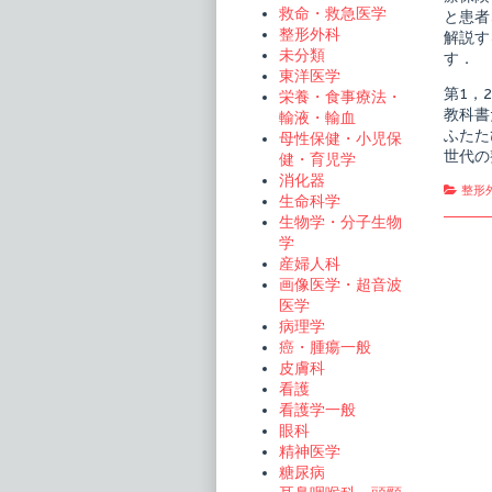
保
救命・救急医学
と患者
存
整形外科
解説す
療
法
未分類
す．
publi
東洋医学
on
第1，
栄養・食事療法・
教科書
輸液・輸血
ふたた
母性保健・小児保
世代の
健・育児学
消化器
Cate
整形
生命科学
生物学・分子生物
学
産婦人科
画像医学・超音波
医学
病理学
癌・腫瘍一般
皮膚科
看護
看護学一般
眼科
精神医学
糖尿病