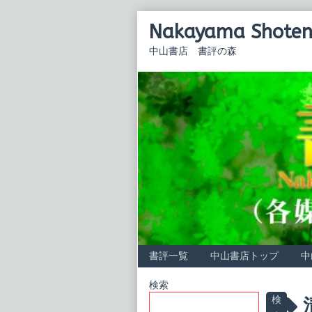
Skip
Nakayama Shoten 
to
content
中山書店 書評の森
書評一覧
中山書店トップ
中
Primary
検索
P
検