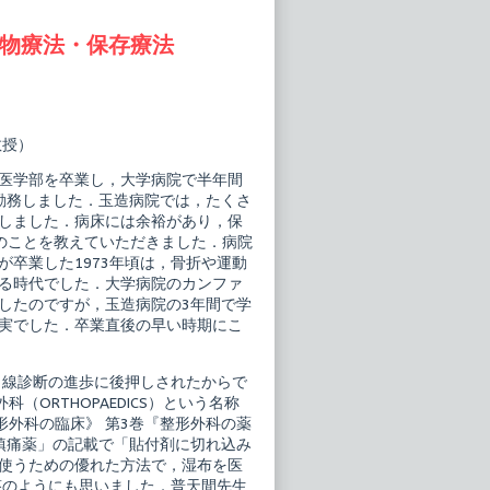
薬物療法・保存療法
教授）
医学部を卒業し，大学病院で半年間
勤務しました．玉造病院では，たくさ
しました．病床には余裕があり，保
のことを教えていただきました．病院
卒業した1973年頃は，骨折や運動
る時代でした．大学病院のカンファ
したのですが，玉造病院の3年間で学
実でした．卒業直後の早い時期にこ
Ⅹ線診断の進歩に後押しされたからで
ORTHOPAEDICS）という名称
形外科の臨床》 第3巻『整形外科の薬
鎮痛薬」の記載で「貼付剤に切れ込み
使うための優れた方法で，湿布を医
答のようにも思いました．普天間先生