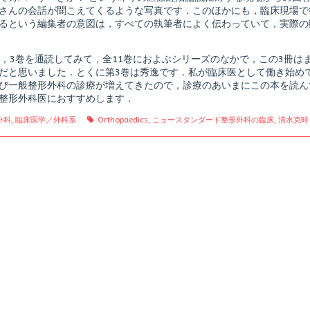
外
さんの会話が聞こえてくるような写真です．このほかにも，臨床現場で
科
るという編集者の意図は，すべての執筆者によく伝わっていて，実際の
の
薬
shed
物
療
2，3巻を通読してみて，全11巻におよぶシリーズのなかで，この3冊
法・
だと思いました．とくに第3巻は秀逸です．私が臨床医として働き始め
保
び一般整形外科の診療が増えてきたので，診療のあいまにこの本を読ん
存
療
整形外科医におすすめします．
法,
gories
Tags
外科
,
臨床医学／外科系
Orthopaedics
,
ニュースタンダード整形外科の臨床
,
清水克時