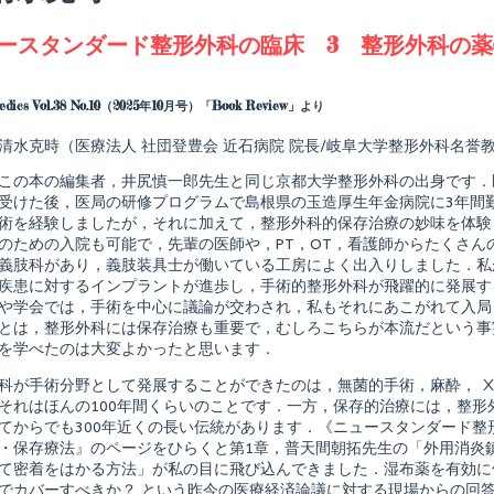
agged
ースタンダード整形外科の臨床 3 整形外科の
Read
more
posts
aedics Vol.38 No.10（2025年10月号）「Book Review」より
by
the
清水克時（医療法人 社団登豊会 近石病院 院長/岐阜大学整形外科名誉
author
of
この本の編集者，井尻慎一郎先生と同じ京都大学整形外科の出身です．
ニ
ュ
受けた後，医局の研修プログラムで島根県の玉造厚生年金病院に3年間
ー
術を経験しましたが，それに加えて，整形外科的保存治療の妙味を体験
ス
のための入院も可能で，先輩の医師や，PT，OT，看護師からたくさん
タ
義肢科があり，義肢装具士が働いている工房によく出入りしました．私が
ン
ダ
疾患に対するインプラントが進歩し，手術的整形外科が飛躍的に発展す
ー
や学会では，手術を中心に議論が交わされ，私もそれにあこがれて入局
ド
とは，整形外科には保存治療も重要で，むしろこちらが本流だという事
整
を学べたのは大変よかったと思います．
形
外
科
科が手術分野として発展することができたのは，無菌的手術，麻酔， 
の
それはほんの100年間くらいのことです．一方，保存的治療には，整形外科（
臨
てからでも300年近くの長い伝統があります．《ニュースタンダード整
床
・保存療法』のページをひらくと第1章，普天間朝拓先生の「外用消炎
3
整
て密着をはかる方法」が私の目に飛び込んできました．湿布薬を有効に
形
でカバーすべきか？ という昨今の医療経済論議に対する現場からの回