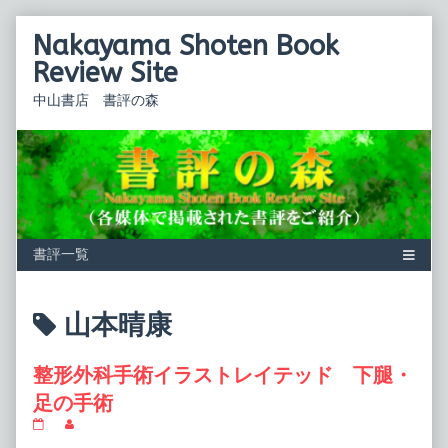
Skip
Nakayama Shoten Book
to
content
Review Site
中山書店 書評の森
Posts
山本晴康
tagged
整形外科手術イラストレイテッド 下腿・
足の手術
整
Read
形
more