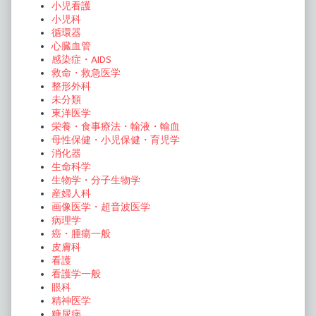
小児看護
小児科
循環器
心臓血管
感染症・AIDS
救命・救急医学
整形外科
未分類
東洋医学
栄養・食事療法・輸液・輸血
母性保健・小児保健・育児学
消化器
生命科学
生物学・分子生物学
産婦人科
画像医学・超音波医学
病理学
癌・腫瘍一般
皮膚科
看護
看護学一般
眼科
精神医学
糖尿病