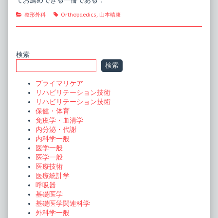
てお薦めできる一冊である．
Categories
Tags
整形外科
Orthopaedics
,
山本晴康
Primary
検索
検索
Sidebar
プライマリケア
リハビリテーション技術
リハビリテーション技術
保健・体育
免疫学・血清学
内分泌・代謝
内科学一般
医学一般
医学一般
医療技術
医療統計学
呼吸器
基礎医学
基礎医学関連科学
外科学一般