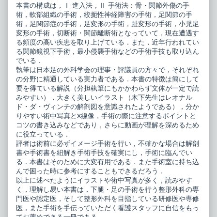
本書の構成は，Ⅰ 進入法，Ⅱ 手術法：骨・関節外傷の手
術，軟部組織の手術，絞扼性神経障害の手術，足関節の手
術，足関節症の手術，足変形の手術，趾変形の手術，小児足
変形の手術，切断術・関節離断術となっていて，現在遭遇す
る頻度の高い疾患を取り上げている．また，近年行われてい
る関節鏡視下手術，最小侵襲手術などの手術手技も取り込ん
でいる．
執筆は日本足の外科学会の理事・評議員の方々で，それぞれ
の分野に精通している実力者である．本書の特徴は簡にして
要を得ている解説（分担執筆にもかかわらず文体が一定で読
みやすい），大きく美しいイラスト（木下先生はレオナル
ド・ダ・ヴィンチの解剖図を意識されたようである），分か
りやすい術中写真とX線像，手術の際に注意するポイントと
コツの書き込みなどであり，さらに動画が理解を深めるため
に役立っている．
評者は術前に必ずイメージ手術を行い，不確かな場合は解剖
書や手術書を紐解き手術手技を確実にし，手術に臨んでい
る．本書はそのために大変有用である．また手術室に持ち込
んで困った時に参考にすることもできるだろう．
以上に述べたようにイラストや術中写真が多く，読みやす
く，理解し易い本書は，下腿・足の手術を行う整形外科の専
門医や認定医，そして整形外科を目指している研修医や専修
医，また手術を手伝っていただく看護スタッフに自信をもっ