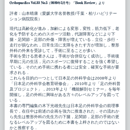
外
posts
Orthopaedics Vol.33 No.5（2020年5月号）「Book Review」より
科
by
手
the
評者：山本晴康（愛媛大学名誉教授/千葉・柏リハビリテー
術
author
ション病院院長）
イ
of
ラ
整
ス
形
現代は高齢化が進み，加齢による変形，変性，筋力低下，老
ト
外
化を予防するためのスポーツ活動，代謝障害などにより下
レ
科
腿・足関節・足部の外傷・障害が増えている．立位・歩行・
イ
手
走行が損なわれ，日常生活に支障をきたす方が増加し，整形
テ
術
ッ
イ
外科の外来を受診して，手術に至ることが多い.
ド
ラ
手術を受ける患者さんは，手術が合併症なく成功し，手術後
下
ス
早期に元の生活，元のスポーツに復帰することを強く希望し
腿・
ト
ている．そのため手術に携わる者には安全，確実な手術が要
足
レ
の
イ
求される．
手
テ
これらを目的の一つとして日本足の外科学会は2008年より
術
ッ
「日本足の外科学会教育研修会」，2010年より「足の外科普
published
ド
及プロジェクト」，2013年より「機能解剖セミナー」を毎年
on
下
腿・
開催し，足の外科に興味がある方々のレベルアップを図って
足
いる．
の
本書の専門編集の木下光雄先生は日本足の外科学会の前理事
手
術,
長で，在任中は前述の企画を強力に推進された．その流れか
ら先生は整形外科の先生方の下腿，足関節，足部の手術の更
なるレベルアップを図るために本書を上梓されたのではない
かと推察する．