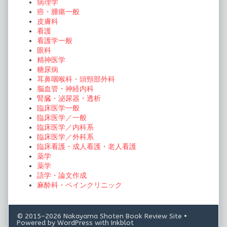
病理学
癌・腫瘍一般
皮膚科
看護
看護学一般
眼科
精神医学
糖尿病
耳鼻咽喉科・頭頸部外科
脳血管・神経内科
腎臓・泌尿器・透析
臨床医学一般
臨床医学／一般
臨床医学／内科系
臨床医学／外科系
臨床看護・成人看護・老人看護
薬学
薬学
語学・論文作成
麻酔科・ペインクリニック
© 2015–2026 Nakayama Shoten Book Review Site
•
Powered by
WordPress
with
Inkblot