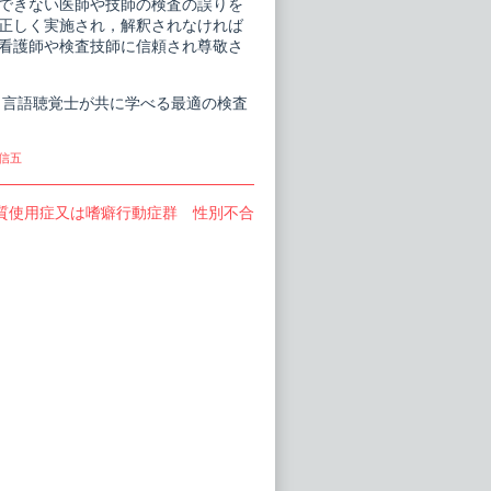
できない医師や技師の検査の誤りを
正しく実施され，解釈されなければ
看護師や検査技師に信頼され尊敬さ
，言語聴覚士が共に学べる最適の検査
信五
物質使用症又は嗜癖行動症群 性別不合