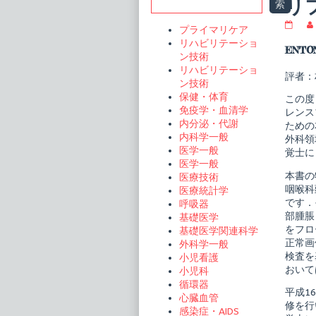
Sidebar
リ
索
プ
プライマリケア
ラ
リハビリテーショ
ク
ENTO
ン技術
テ
ィ
リハビリテーショ
評者：
ス
ン技術
耳
保健・体育
この度
鼻
免疫学・血清学
咽
レンス
喉
内分泌・代謝
ための
科
内科学一般
外科領
の
医学一般
覚士に
臨
床
医学一般
1
本書の
医療技術
耳
咽喉科
医療統計学
鼻
です．
呼吸器
咽
部腫脹
喉
基礎医学
科
をフロ
基礎医学関連科学
日
正常画
外科学一般
常
検査を
小児看護
検
査
おいて
小児科
リ
循環器
フ
平成1
心臓血管
ァ
修を行
感染症・AIDS
レ