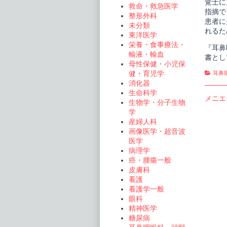
覚士に
ン
救命・救急医学
指摘で
ス
整形外科
ブ
患者に
未分類
ッ
れるた
ク
東洋医学
publi
栄養・食事療法・
『耳鼻
on
輸液・輸血
書とし
母性保健・小児保
Cate
健・育児学
耳鼻
消化器
生命科学
投
Previo
メニエ
生物学・分子生物
post:
稿
学
産婦人科
ナ
画像医学・超音波
ビ
医学
病理学
ゲ
癌・腫瘍一般
ー
皮膚科
看護
シ
看護学一般
ョ
眼科
精神医学
ン
糖尿病