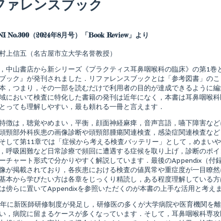
ファレンスブック
Read
more
posts
NI No.300（2024年8月号）「Book Review」より
by
the
村上信五（名古屋市立大学名誉教授）
author
of
，中山書店から新シリーズ《プラクティス耳鼻咽喉科の臨床》の第1巻
プ
ラ
ブック』が発刊されました．リファレンスブックとは「参考図書」のこ
ク
本，つまり，その一部を読むだけで利用者の目的が達成できるように編
テ
域において検査に特化した書籍の発刊は近年になく，本書は耳鼻咽喉科
ィ
とっても理解しやすい，最も頼れる一冊と言えます．
ス
耳
鼻
特徴は，聴覚やめまい，平衡，顔面神経麻痺，音声言語，嚥下障害など
咽
頭頸部外科疾患の画像診断や頭頸部腫瘍関連検査，感染症関連検査など
喉
そして第11章では「症候から考える検査バッテリー」として，めまい
科
，呼吸困難など日常診療で頻回に遭遇する症候を取り上げ，診断のポイ
の
臨
ーチャート形式で分かりやすく解説しています．最後のAppendix（
床
像が掲載されており，各疾患における検査の値異常や重症度が一目瞭然
1
基本から学びたい方は各章をじっくり精読し，ある程度理解している方
耳
鼻
は傍らに置いてAppendixを参照いただくのが本書の上手な活用と考え
咽
喉
6年に新医師研修制度が発足し，研修医の多くが大学病院や医育機関を
科
い，病院に留まるケースが多くなっています．そして，耳鼻咽喉科専攻
日