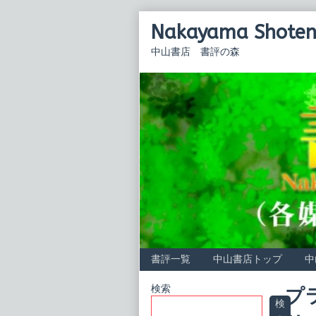
Skip
Nakayama Shoten 
to
content
中山書店 書評の森
書評一覧
中山書店トップ
中
Primary
検索
プ
検