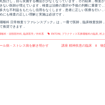
丸投げし，自ら実施する機会が少なくなっています．その結果，検査が
常
きない医師が増えています．検査は治療の選択や予後の判断に重要で，
検
査
多大な不利益をもたらし信用をなくします．患者に正しい医療を行い，
リ
めにも検査の正しい理解と実施は必須です．
フ
shed
ァ
咽喉科 日常検査リファレンスブック』は，一冊で医師，臨床検査技師
レ
て推奨できます．
ン
ス
ブ
gories
Tags
咽喉科・頭頸部外科
,
臨床医学／外科系
ENTONI
,
プラクティス耳鼻咽喉科の臨床
,
村上
ッ
ク,
us
Next
ール病－ストレス病を解き明かす
講座 精神疾患の臨床 8 
post: