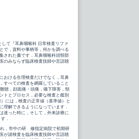
として『耳鼻咽喉科 日常検査リファ
とで，資料や事柄等，何かを調べる
集された書です．耳鼻咽喉科頭頸部
医のみならず臨床検査技師や言語聴
における生理検査だけでなく，耳鼻
，すべての検査を網羅していること
や難聴，顔面痛・頭痛，嚥下障害，頸
ントとプロセス，必要な検査と鑑別
付録）には，検査の正常値（基準値）と
に理解できるようになっています．
は迷った時に，そして，外来診療に
ます．
離れ，市中の研 修指定病院で初期研
医が諸検査を臨床検査技師や言語聴