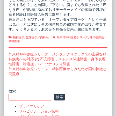
どうするか？」と自問して下さい。魂までも毀損された「声
なき声」が現場に溢れておりテーラーメイドの援助で叫びが
蘇る経験は非医師の報告に散見します。
最近注目をあびている「オープンダイアローグ」という手法
は見かけとは逆に，その個体独自の鎖国文化の回復が本質で
す。そう考えると，あの目を見張る効果が腑に落ちます。
Categories
Tags
精神医学
,
臨床医学／内科系
外来精神科診療シリーズ
,
神田橋條治
,
精神医学
投
Previous
外来精神科診療シリーズ メンタルクリニックでの主要な精
post:
神疾患への対応 [2] 不安障害，ストレス関連障害，身体表現
稿
性障害・嗜癖症，パーソナリティ障害
ナ
Next
外来精神科診療シリーズ 精神医療からみたわが国の特徴と
post:
問題点
ビ
ゲ
ー
Primary
検索
検索
シ
Sidebar
ョ
プライマリケア
リハビリテーション技術
ン