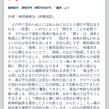
来
more
精
posts
精神医学 59巻11号（2017年11月号）「書評」より
神
by
科
the
評者：神田橋條治（伊敷病院）
診
author
療
of
「よの中に交わらぬとにはあらねどもひとり遊びぞ我はまさ
シ
外
リ
来
れる」（良寛）。いのちにとって「閉ざす」ことが必然で
ー
精
す。そのなかで成長と熟成が進みます。「開く」は，成長と
ズ
神
熟成とに寄与する次の策です。「閉ざす」自体が損なわれる
メ
科
といのちが自立性を失います。文化も同じです。開化期の先
ン
診
タ
療
人たちは，「攘夷」という被害妄想のかわりに「和魂洋才」
ル
シ
との心構えをもつことで，「鎖国」のなかで熟成してきた日
ク
リ
本文化を守りました。当時の被植民地諸国の見聞からの知恵
リ
ー
だったのでしょう。からだ→こころ→魂と並べたとき，その
ニ
ズ
ッ
メ
順に「閉ざす」が大切になります。「魂だけは売り渡さな
ク
ン
い」はさまざまな極限状況で現れる決意です。「身は売って
で
タ
も思いは主さまだけのもの」との遊女の覚悟もそのひとつで
の
ル
す。魂を守る決意には切ない気分があります。グローバル化
主
ク
要
リ
の流れやAIの発展がこころの領域にまで支配を広げてきたの
な
ニ
で，切なさは日常に瀰漫してきました。最近の奇妙な社会現
精
ッ
象の多くを，切なさへの対処行動，せめて魂だけは守ろうと
神
ク
疾
で
する工夫，として眺めると腑に落ちる気分が湧きます。
患
の
精神科臨床を選択した人々の多くは，からだ→こころ→魂の
へ
主
総合体を援助する志向を持っています。いのちの鎖国文化を
の
要