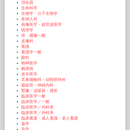
消化器
生命科学
生物学・分子生物学
産婦人科
画像医学・超音波医学
病理学
癌・腫瘍一般
皮膚科
看護
看護学一般
眼科
精神医学
糖尿病
老年医学
耳鼻咽喉科・頭頸部外科
脳血管・神経内科
腎臓・泌尿器・透析
臨床医学一般
臨床医学／一般
臨床医学／内科系
臨床医学／外科系
臨床看護・成人看護・老人看護
薬学
薬学