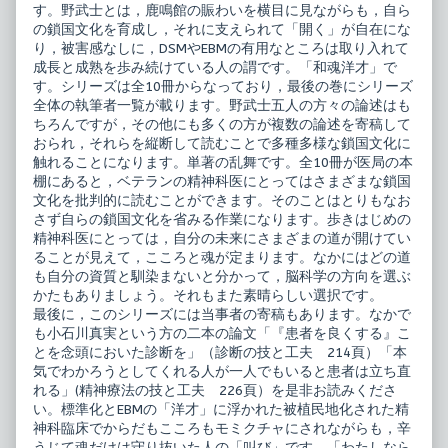
す。野武士とは，鹿鳴館の賑わいを横目に見ながらも，自ら
の鎖国文化を育成し，それに支えられて「開く」が自在にな
り，被害感なしに，DSMやEBMの有用なところは取り入れて
成長と成熟を歩み続けている人の謂です。「和魂洋才」で
す。シリーズは全10冊からなっており，最後の巻にシリーズ
全体の執筆者一覧が載ります。野武士五人の方々の論述はも
ちろんですが，その他にも多くの方が複数の論述を寄稿して
おられ，それらを縦断して読むことで多種多様な鎖国文化に
触れることになります。単著の乱舞です。全10冊が医局の本
棚にあると，ベテランの精神科医にとってはさまざまな鎖国
文化を批判的に読むことができます。そのことはとりもなお
さず自らの鎖国文化を省みる作業になります。歩きはじめの
精神科医にとっては，自分の未来にさまざまの道が開けてい
ることが見えて，こころと魂が定まります。なかにはどの道
も自分の資質と馴染まないと分かって，脳科学の方向を選ぶ
かたもありましょう。それもまた素晴らしい選択です。
最後に，このシリーズには当事者の寄稿もあります。なかで
も小石川真実という方の二本の論文「『患者を良くする』こ
とを念頭においた診断を」（診断の技と工夫 214頁）「本
気でわかろうとしてくれる人が一人でもいると患者は立ち直
れる」(精神療法の技と工夫 226頁）を是非お読みくださ
い。標準化とEBMの「洋才」に浮かれた被植民地化された精
神科臨床でからだもこころもモミクチャにされながらも，辛
うじて魂だけは守り抜いた人の「叫び」です。「わたしなら