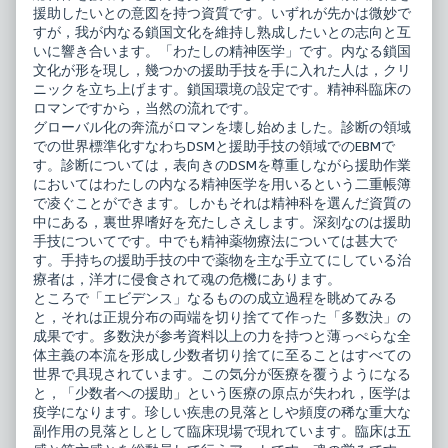
援助したいとの意図を持つ資質です。いずれが先かは微妙で
対
な
応
精
すが，我が内なる鎖国文化を維持し熟成したいとの志向と互
[3]
神
いに響き合います。「わたしの精神医学」です。内なる鎖国
統
疾
文化が形を現し，幾つかの援助手技を手に入れた人は，クリ
合
患
ニックを立ち上げます。鎖国環境の設定です。精神科臨床の
失
へ
調
の
ロマンですから，当然の流れです。
症，
対
グローバル化の奔流がロマンを壊し始めました。診断の領域
気
応
での世界標準化すなわちDSMと援助手技の領域でのEBMで
分
[3]
す。診断については，表向きのDSMを尊重しながら援助作業
障
統
害
合
においてはわたしの内なる精神医学を用いるという二重帳簿
published
失
で凌ぐことができます。しかもそれは精神科を選んだ資質の
on
調
中にある，裏世界嗜好を充たしさえします。深刻なのは援助
症，
気
手技についてです。中でも精神薬物療法については甚大で
分
す。手持ちの援助手技の中で薬物を主な手立てにしている治
障
療者は，洋才に侵食されて魂の危機にあります。
害,
ところで「エビデンス」なるものの成立過程を眺めてみる
と，それは正規分布の両端を切り捨てて作った「多数決」の
成果です。多数決が参考資料以上の力を持つと薄っぺらな全
体主義の本流を形成し少数者切り捨てに至ることはすべての
世界で具現されています。この気分が医療を覆うようになる
と，「少数者への援助」という医療の原点が失われ，医学は
疫学になります。珍しい疾患の見落としや頻度の稀な重大な
副作用の見落としとして臨床現場で現れています。臨床は五