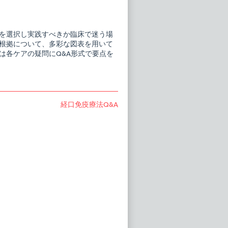
を選択し実践すべきか臨床で迷う場
根拠について、多彩な図表を用いて
は各ケアの疑問にQ&A形式で要点を
Next
経口免疫療法Q&A
post: