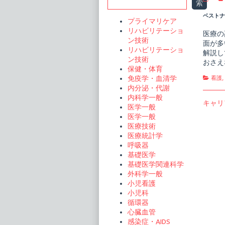
Sidebar
索
リ
テ
ベストナー
プライマリケア
ィ
カ
リハビリテーショ
医療の
ル
ン技術
面が多
ケ
リハビリテーショ
ア
解説し
ン技術
看
おさえ
護
保健・体育
技
Cate
免疫学・血清学
看護
術
内分泌・代謝
の
実
内科学一般
投
Previo
キャリ
践
医学一般
post:
と
稿
医学一般
根
医療技術
拠
ナ
publi
医療統計学
on
ビ
呼吸器
基礎医学
ゲ
基礎医学関連科学
ー
外科学一般
小児看護
シ
小児科
ョ
循環器
心臓血管
ン
感染症・AIDS