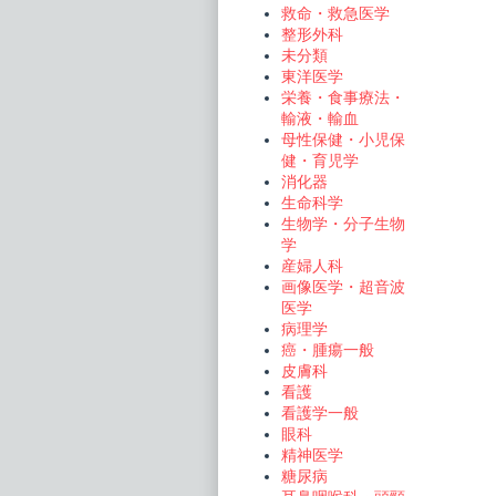
救命・救急医学
整形外科
未分類
東洋医学
栄養・食事療法・
輸液・輸血
母性保健・小児保
健・育児学
消化器
生命科学
生物学・分子生物
学
産婦人科
画像医学・超音波
医学
病理学
癌・腫瘍一般
皮膚科
看護
看護学一般
眼科
精神医学
糖尿病