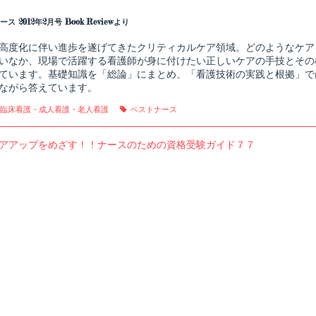
more
posts
ス 2012年2月号 Book Reviewより
by
the
高度化に伴い進歩を遂げてきたクリティカルケア領域。どのようなケア
author
いなか、現場で活躍する看護師が身に付けたい正しいケアの手技とその
of
ク
ています。基礎知識を「総論」にまとめ、「看護技術の実践と根拠」で
リ
ながら答えています。
テ
ィ
gories
Tags
,
臨床看護・成人看護・老人看護
ベストナース
カ
ル
ケ
us
アアップをめざす！！ナースのための資格受験ガイド７７
ア
看
護
技
shed
術
の
実
践
と
根
拠,