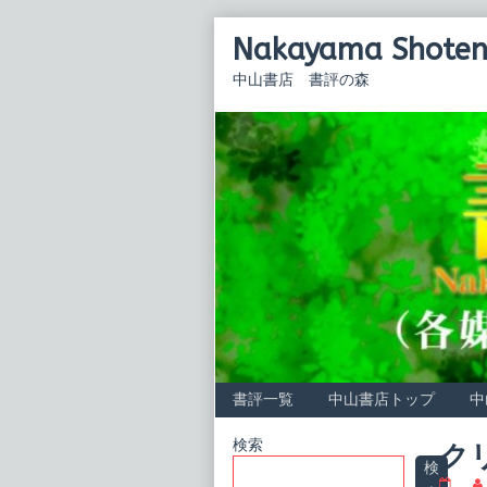
Skip
Nakayama Shoten 
to
content
中山書店 書評の森
書評一覧
中山書店トップ
中
Primary
検索
ク
検
ク