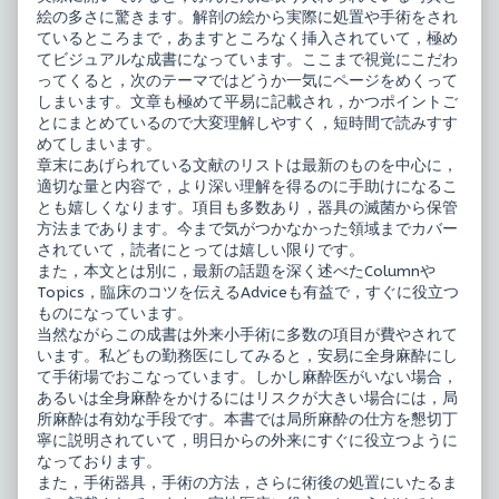
絵の多さに驚きます。解剖の絵から実際に処置や手術をされ
ているところまで，あますところなく挿入されていて，極め
てビジュアルな成書になっています。ここまで視覚にこだわ
ってくると，次のテーマではどうか一気にページをめくって
しまいます。文章も極めて平易に記載され，かつポイントご
とにまとめているので大変理解しやすく，短時間で読みすす
めてしまいます。
章末にあげられている文献のリストは最新のものを中心に，
適切な量と内容で，より深い理解を得るのに手助けになるこ
とも嬉しくなります。項目も多数あり，器具の滅菌から保管
方法まであります。今まで気がつかなかった領域までカバー
されていて，読者にとっては嬉しい限りです。
また，本文とは別に，最新の話題を深く述べたColumnや
Topics，臨床のコツを伝えるAdviceも有益で，すぐに役立つ
ものになっています。
当然ながらこの成書は外来小手術に多数の項目が費やされて
います。私どもの勤務医にしてみると，安易に全身麻酔にし
て手術場でおこなっています。しかし麻酔医がいない場合，
あるいは全身麻酔をかけるにはリスクが大きい場合には，局
所麻酔は有効な手段です。本書では局所麻酔の仕方を懇切丁
寧に説明されていて，明日からの外来にすぐに役立つように
なっております。
また，手術器具，手術の方法，さらに術後の処置にいたるま