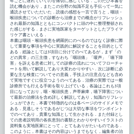
年ごとに遅れていくのを痛切に感じている．このたび本書を
ア
と
読む機会があり，またこの分野の知識不足も手伝って一気に
published
プ
on
ラ
通読させていただいた．読後の感想を一言で言うと，咽頭・
イ
喉頭疾患についての診断から治療までの概念がリフレッシュ
マ
され最新の知識とともにコンパクトに頭の中に整理整頓され
リ
た感じがする．まさに実地医家をターゲットとしたプライマ
ケ
ア,
リケア書といえる．
本書は咽頭・喉頭疾患を網羅的にのべるのではなく診療に際
して重要な事項を中心に実践的に解説することを目的として
ある．総論としては3項目に分けてのべてあるが，まず「の
どの異常」の三主徴，すなわち「咽頭痛」「嗄声」「嚥下障
害」を訴える患者に対しての診療の流れについてフローチャ
ートを用いて解説してあり大変わかりやすい．次に診断に必
要な主な検査についてその意義，手技上の注意点なども含め
て実地ですぐに役立つようのべてある．治療の実際では一般
診療所でも行える手術を取り上げている．各論はこれも3項
目になっており，咽・喉頭疾患，声帯麻痺，嚥下障害につい
て最新の治療法を含め詳しく解説してあり，知識のリフレッ
シュができた．本書で特徴的なのは各ページのサイドメモで
ある．見逃しそうであるがじつは大切な事項をワンポイント
でのべてあり，貴重な知識として生かされる．また付録とし
ての患者説明用の各疾患別の書類とわかりやすいイラストの
資料集も実地医家にとって，とてもありがたいものである．
このように，本書はその内容はいうまでもなく，編集者の治