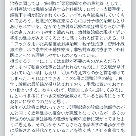
治療に関しては，第6章に｢頭頸部癌治療の最前線｣として，
外科療法では機能を温存する外科療法，ロボット支援手術，
鏡視下手術が紹介されている。いずれも今後発展していくも
のであろう。超選択的動注療法さらには分子標的治療もとり
あげられている。なかでも放射線治療の項は機器ならびに手
技の進歩がわかりやすく纏められ，放射線治療の現状と近い
将来の進歩がみえてくるように感じられる好著といえる。リ
ニアックを用いた高精度放射線治療，粒子線治療，密封小線
源治療，ホウ素中性子捕獲療法，非密封線源治療まで，外科
医にとっても理解しやすいものとなっている。
担当するテーマによっては文献が不要のものがあるだろう
が，すべて独自の仕事とは思われないものにまで文献が挙げ
られていない項目もあり，近頃の考え方なのかと首を傾げて
しまった。それはさておき，この1冊に頭頸部癌の統計，疫
学，診療の最前線が盛り込まれており，手元に置いておきた
い1冊といえる。欲をいえば，項目別にさらに詳しくみるに
はという参考にすべき文献が記載されていると読者にとって
おおいに役立つのだがと思う。
永年がん診療に携わってきて，頭頸部癌の診療は他部位のが
んと同じく近年進歩の度合いが急速となっているが，多くの
部位のがん診療は診断の進歩が治療の進歩に繋がってきたよ
うに思える。その点からみてもさらなる診断学の進歩が治療
に反映される時代がきていることを強く感じさせる良書であ