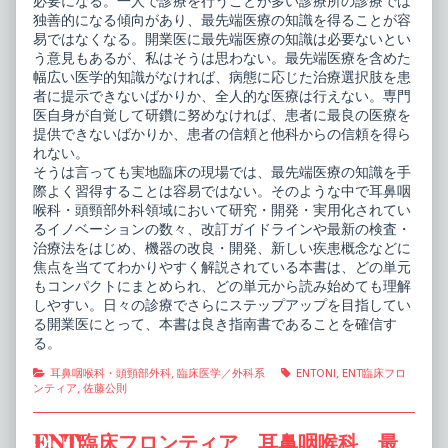
必要になる。一人で診療を行うことが多い診療所の診療では
独善的になる傾向があり、最先端医療の知識を得ることが容
易ではなくなる。開業医に最先端医療の知識は必要ないとい
う意見もあるが、私はそうは思わない。最先端医療を含めた
幅広い医学的知識がなければ、病態に応じた治療選択肢を患
者に提示できないばかりか、全人的な医療は行えない。専門
医自身が自覚して研鑽に努めなければ、患者に最良の医療を
提供できないばかりか、患者の信頼と他科からの信頼を得ら
れない。
そうは言っても実地臨床の現場では、最先端医療の知識を手
際よく習得することは容易ではない。そのような中で耳鼻咽
喉科・頭頸部外科領域において研究・開発・実用化されてい
るイノベーションの数々、改訂ガイドラインや最新の検査・
治療法をはじめ、機器の改良・開発、新しい疾患概念などに
焦点を当ててわかりやすく解説されている本書は、どの単元
もコンパクトにまとめられ、どの単元から読み始めても理解
しやすい。日々の診療でさらにステップアップを目指してい
る開業医にとって、本書は良き指南書であることを確信す
る。
Categories
Tags
耳鼻咽喉科・頭頸部外科
,
臨床医学／外科系
ENTONI
,
ENT臨床フロ
ンティア
,
佐藤公則
ENT臨床フロンティア 耳鼻咽喉科 最