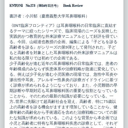
ン
author
ENTONI No.173（2014年11月号） Book Review
テ
of
ィ
ENT
ア
臨
書評者：小川郁（慶應義塾大学耳鼻咽喉科）
子
床
ど
フ
《ENT臨床フロンティア》は耳鼻咽喉科の日常臨床に直結す
も
ロ
るテーマに絞ったシリーズで、臨床現場のニーズを反映した
を
ン
診
テ
実践的かつ教育的な外来診療マニュアルとして好評を得てい
る，
ィ
る。今回、山岨達也教授の企画、編集による『子どもを診る
高
ア
高齢者を診る』がシリーズの第9弾として発刊された。子ど
齢
子
もと高齢者を対象とした耳鼻咽喉科の外来診療マニュアルは
者
ど
を
も
私の知る限りでは初めての企画である。
診
を
少子高齢化が進む近年の耳鼻咽喉科の日常臨床では、患者の
る
診
年齢構成のみならず疾患体系や治療戦略が急速に変化してい
耳
る，
る。例えば少子化が進む小児医療の現場では、急性中耳炎や
鼻
高
咽
齢
滲出性中耳炎、アレルギー性鼻炎の診療ガイドラインに基づ
喉
者
く診療が求められるようになっており、また、小児難聴の早
科
を
期診断や早期対応も耳鼻咽喉科医の重要な役割となっている
外
診
ことから、そのための最新の知識が必要になっている。一
来
る
臨
耳
方､世界に先駆けて超高齢社会を迎え、高齢者、特に75歳以
床
鼻
上の高齢者を診る機会がますます増加していることから、健
マ
咽
康年齢の高齢化から手術適応を含めた治療戦略についての新
ニ
喉
ュ
科
たな知識が求められている。このような背景から本企画では
ア
外
小児と高齢者に特有な耳鼻咽喉科疾患の診療として、それぞ
ル
来