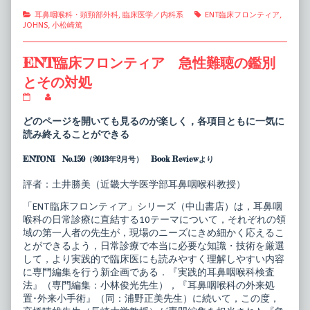
Categories
Tags
耳鼻咽喉科・頭頸部外科
,
臨床医学／内科系
ENT臨床フロンティア
,
JOHNS
,
小松崎篤
ENT臨床フロンティア 急性難聴の鑑別
とその対処
ENT
Read
臨
more
床
posts
どのページを開いても見るのが楽しく，各項目ともに一気に
フ
by
読み終えることができる
ロ
the
ン
author
ENTONI No.150（2013年2月号） Book Reviewより
テ
of
ィ
ENT
ア
臨
評者：土井勝美（近畿大学医学部耳鼻咽喉科教授）
急
床
性
フ
「ENT臨床フロンティア」シリーズ（中山書店）は，耳鼻咽
難
ロ
喉科の日常診療に直結する10テーマについて，それぞれの領
聴
ン
の
テ
域の第一人者の先生が，現場のニーズにきめ細かく応えるこ
鑑
ィ
とができるよう，日常診療で本当に必要な知識・技術を厳選
別
ア
して，より実践的で臨床医にも読みやすく理解しやすい内容
と
急
に専門編集を行う新企画である．『実践的耳鼻咽喉科検査
そ
性
の
難
法』（専門編集：小林俊光先生），『耳鼻咽喉科の外来処
対
聴
置･外来小手術』（同：浦野正美先生）に続いて，この度，
処
の