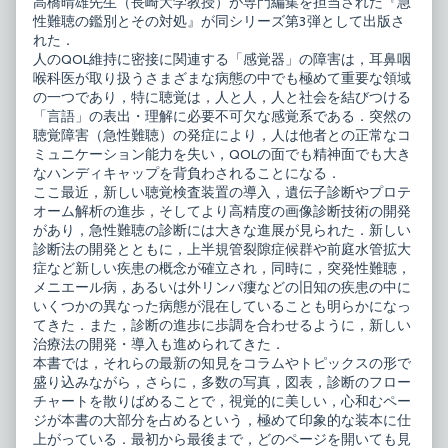
高橋晴雄先生（長崎大学教授）が専門編集を担当された『急
published
鑑
性難聴の鑑別とその対処』が同シリーズ第3弾として出版さ
on
別
と
れた．
そ
人のQOL維持に密接に関連する「感覚器」の障害は，耳鼻咽
の
喉科医が取り扱うさまざまな病態の中でも極めて重要な領域
対
の一つであり，特に聴覚は，人と人，人と社会を結びつける
処,
「言語」の表出・理解に必要不可欠な感覚系である．突然の
聴覚障害（急性難聴）の発症により，人は他者との正常なコ
ミュニケーション能力を失い，QOLの面でも精神面でも大き
なハンディキャップを背負わされることになる．
ここ最近，新しい聴覚検査装置の導入，遺伝子診断やプロテ
オーム解析の進歩，そしてより高精度の画像診断技術の開発
があり，急性難聴の診断には大きな進展が見られた．新しい
診断法の開発とともに，上半規管裂隙症候群や前庭水管拡大
症など新しい疾患の概念が確立され，同時に，突発性難聴，
メニエール病，あるいは外リンパ瘻などの旧知の疾患の中に
いくつかの異なった病態が混在していることも明らかになっ
てきた．また，診断の進歩に歩調を合わせるように，新しい
治療法の開発・導入も進められてきた．
本書では，それらの最新の知見をコラムやトピックスの形で
盛り込みながら，さらに，多数の写真，図表，診断のフロー
チャートを散りばめることで，視覚的に美しい，心和むペー
ジが本書の大部分を占めるという，極めて印象的な装本に仕
上がっている．最初から最後まで，どのページを開いても見