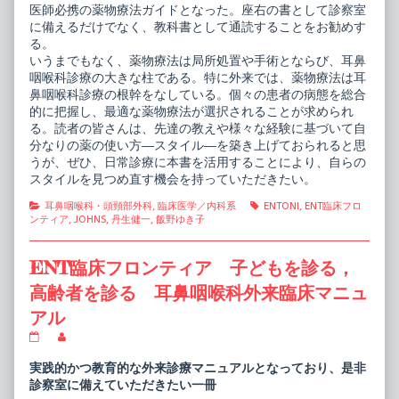
医師必携の薬物療法ガイドとなった。座右の書として診察室
に備えるだけでなく、教科書として通読することをお勧めす
る。
いうまでもなく、薬物療法は局所処置や手術とならび、耳鼻
咽喉科診療の大きな柱である。特に外来では、薬物療法は耳
鼻咽喉科診療の根幹をなしている。個々の患者の病態を総合
的に把握し、最適な薬物療法が選択されることが求められ
る。読者の皆さんは、先達の教えや様々な経験に基づいて自
分なりの薬の使い方―スタイル―を築き上げておられると思
うが、ぜひ、日常診療に本書を活用することにより、自らの
スタイルを見つめ直す機会を持っていただきたい。
Categories
Tags
耳鼻咽喉科・頭頸部外科
,
臨床医学／内科系
ENTONI
,
ENT臨床フロ
ンティア
,
JOHNS
,
丹生健一
,
飯野ゆき子
ENT臨床フロンティア 子どもを診る，
高齢者を診る 耳鼻咽喉科外来臨床マニュ
アル
ENT
Read
臨
more
床
posts
実践的かつ教育的な外来診療マニュアルとなっており、是非
フ
by
診察室に備えていただきたい一冊
ロ
the