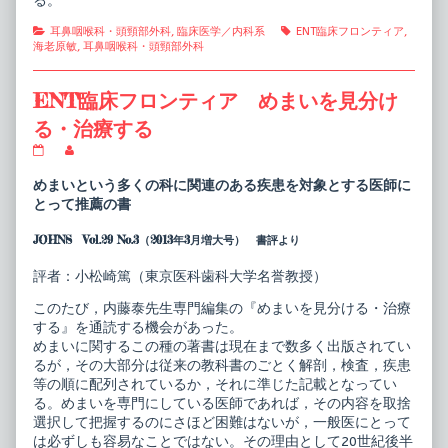
る。
Categories
Tags
耳鼻咽喉科・頭頸部外科
,
臨床医学／内科系
ENT臨床フロンティア
,
海老原敏
,
耳鼻咽喉科・頭頸部外科
ENT臨床フロンティア めまいを見分け
る・治療する
ENT
Read
臨
more
床
posts
めまいという多くの科に関連のある疾患を対象とする医師に
フ
by
とって推薦の書
ロ
the
ン
author
JOHNS Vol.29 No.3（2013年3月増大号） 書評より
テ
of
ィ
ENT
ア
臨
評者：小松崎篤（東京医科歯科大学名誉教授）
め
床
ま
フ
このたび，内藤泰先生専門編集の『めまいを見分ける・治療
い
ロ
する』を通読する機会があった。
を
ン
見
テ
めまいに関するこの種の著書は現在まで数多く出版されてい
分
ィ
るが，その大部分は従来の教科書のごとく解剖，検査，疾患
け
ア
等の順に配列されているか，それに準じた記載となってい
る・
め
る。めまいを専門にしている医師であれば，その内容を取捨
治
ま
療
い
選択して把握するのにさほど困難はないが，一般医にとって
す
を
は必ずしも容易なことではない。その理由として20世紀後半