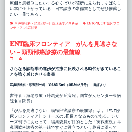
療側と患者側にたいする心くばりが随所に見られ，すばらし
い本に仕上がっている．日常診療の常備書としてぜひ推薦し
たい一冊である．
Categories
Tags
耳鼻咽喉科・頭頸部外科
,
臨床医学／内科系
ENTONI
,
ENT臨床フロ
ンティア
,
小宗静男
ENT臨床フロンティア がんを見逃さな
い－頭頸部癌診療の最前線
ENT
Read
臨
more
床
posts
さらなる診断学の進歩が治療に反映される時代がきているこ
フ
by
とを強く感じさせる良書
ロ
the
ン
author
耳鼻咽喉科・頭頸部外科 Vol.85 No.9（2013年8月号） 書評より
テ
of
ィ
ENT
ア
臨
書評者：海老原敏（練馬光が丘病院，国立がんセンター東病
が
床
院名誉院長）
ん
フ
を
ロ
『がんを見逃さない―頭頸部癌診療の最前線』は，《ENT臨
見
ン
逃
テ
床フロンティア》シリーズの5冊目となるものである。シリ
さ
ィ
ーズ刊行にあたって，編集委員が目的とした「実戦重視」耳
な
ア
鼻咽喉科診療の第一線ですぐに役立つという趣旨に沿って，
い
が