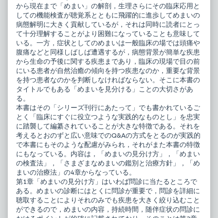
る
見
から現在まで「めまい」の解剖，生理さらにその臨床応用と
published
分
しての機能検査が聴覚系とともに飛躍的に進歩してめまいの
on
け
る・
病態解明に大きく貢献しているが，それは同時に読者にとっ
治
て十分理解することがより困難になっていることも意味して
療
いる。一方，症状としてのめまいは一般臨床の場では頭痛や
す
腹痛などと同様しばしば遭遇するが，病態背景が簡単な疾患
る,
から生命の予後に関する疾患まであり，臨床の現場で目の前
にいる患者が自然治癒の傾向を持つ疾患なのか，重要な背景
を持つ患者なのかを判断しなければならない。そこに本書の
タイトルでもある「めまいを見分ける」ことの大切さがあ
る。
本書はその「シリーズ刊行にあたって」でも書かれているご
とく「臨床にすぐに役立つような実践的なものとし」を忠実
に踏襲して編纂されていることが大きな特徴である。それを
考えるとおのずと広い意味でのQ&Aの方式をとるのが実践的
で本書にもそのような配慮がみられ，それがまた本書の特徴
にもなっている。内容は，「めまいの見分け方」，「めまい
の検査法」，「さまざまなめまいの鑑別と治療方針」，「め
まいの治療法」の4章からなっている。
第1章「めまいの見分け方」はいわば問診に当たるところで
ある。めまいの診断にはとくに問診が重要で，問診を詳細に
聴取することによりそれのみでも疾患を大きく絞り込むこと
ができるので，めまいの内容，持続時間，随伴症状の問診に