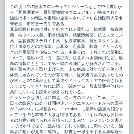
この度《ENT臨床フロンティア》シリーズとして中山書店か
ら『耳鼻咽喉科 最新薬物療法マニュアル』が発売された。
編集は多くの雑誌や書籍の企画をされてきた自治医科大学名
誉教授 市村恵一先生である。
耳鼻咽喉科疾患に対して処方される薬剤は、抗菌薬、抗真菌
薬、抗ウイルス薬、消炎鎮痛剤、粘液溶解薬、抗ヒスタミン
薬、副腎皮質ステロイド薬、粘液溶解薬、抗ヒスタミン薬、
抗止血薬などの内服薬、点耳薬、点鼻薬、軟膏・クリームな
どの外用薬等と多岐にわたる。本書では、それぞれの薬剤に
ついて、適応や使い方・選び方、注意すべき副作用など、最
新の情報にもとづいて第一線の医師により解説されている。
漢方薬も大きく取り上げられ、主な疾患に対する処方例が具
体例に示されているのが有り難い。従来処方薬であったもの
が次々とOTC薬品として薬局やドラッグストアで販売される
ようになってきた時代に応え、関連する一般市販薬や他科の
薬剤についても説明が加えられている。
クラシックな切り口に加え、使い方のコツが「Tips」に、
日々の臨床で出会う疑問や迷いへのエキスパートからの回答
が「Advice」に掲載され、「Topics」に最新の話題も紹介さ
れているのも本書の大きな特徴である。いずれの項も各執筆
者の熱意が感じられる素晴らしい出来で、レファレンス書と
してばかりでなく「読み物」としての魅力に満ちている。編
集者の狙いが見事に成功し、類書と一線を画する耳鼻咽喉科