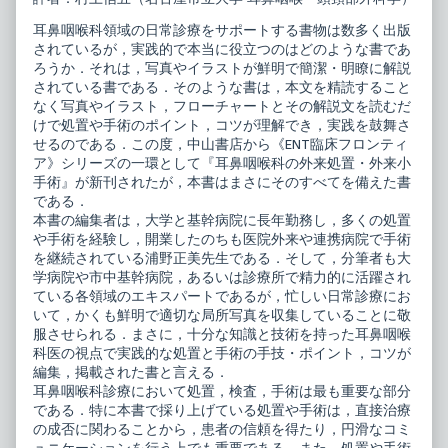
耳
床
鼻
フ
耳鼻咽喉科領域の日常診療をサポートする書物は数多く出版
咽
ロ
されているが，実践的で本当に役立つのはどのような書であ
喉
ン
科
テ
ろうか．それは，写真やイラストが鮮明で簡潔・明瞭に解説
の
ィ
されている書である．そのような書は，本文を精読すること
外
ア
なく写真やイラスト，フローチャートとその解説文を読むだ
来
耳
けで処置や手術のポイント，コツが理解でき，実践を鼓舞さ
処
鼻
置・
咽
せるのである．この度，中山書店から《ENT臨床フロンティ
外
喉
ア》シリーズの一環として『耳鼻咽喉科の外来処置・外来小
来
科
手術』が新刊されたが，本書はまさにそのすべてを備えた書
小
の
である．
手
外
術
来
本書の編集者は，大学と基幹病院に長年勤務し，多くの処置
published
処
や手術を経験し，開業したのちも医院外来や連携病院で手術
on
置・
を継続されている浦野正美先生である．そして，分筆者も大
外
学病院や市中基幹病院，あるいは診療所で精力的に活躍され
来
小
ている各領域のエキスパートであるが，忙しい日常診療にお
手
いて，かくも鮮明で適切な局所写真を収集していることに敬
術,
服させられる．まさに，十分な知識と技術を持った耳鼻咽喉
科医の視点で実践的な処置と手術の手技・ポイント，コツが
編集，掲載された書と言える．
耳鼻咽喉科診療において処置，検査，手術は最も重要な部分
である．特に本書で採り上げている処置や手術は，直接治療
の成否に関わることから，患者の信頼を得たり，円滑なコミ