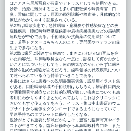
はことさら局所写真が豊富でアトラスとしても使用できる。
診断，治療に難渋することも多い口腔乾燥や味覚障害，口
臭，舌痛に関しては，原因の鑑別診断や検査法，具体的な治
療法がわかりやすく記載されている。
第2章は咽頭疾患で，急性咽頭・扁桃炎や性感染症などの炎
症性疾患，睡眠時無呼吸症候群や扁桃病巣疾患などの扁桃関
連疾患が中心である。手術適応や抗菌薬の使用法について
は，若手ドクターはもちろんのこと，専門医やベテランの先
生まで参考になる。
第3章は歯牙に関連する疾患で，まさにわれわれの盲点を突
いた内容だ。耳鼻咽喉科医なら一度は，診察して何かおかし
いことに気づいたとしても，何の病気なのかわからずに歯科
受診を勧めた経験があるだろう。歯科領域の代表疾患につい
て述べられている点も特筆すべきことである。
本書にはさらに患者への説明書類実例集，説明用イラスト集
がある。口腔咽頭領域の手術説明はもちろん，難治性口内炎
や咽喉頭異常感症など比較的説明が難しい疾患についても患
者用にわかりやすくまとめられており，これはクリニックに
おいてもすぐ使えるであろう。イラスト集は中山書店のウェ
ブサイトから画像をダウンロードできるようになっていて，
早速手持ちのタブレットに保存したくなる。
視診がとても重要な領域だからこそ，豊富な臨床写真やイラ
ストが生きてくる。臨床研修医から耳鼻咽喉科専門医，また