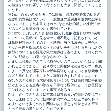
おけるポイントが的確に記載されており，そのことは第2章
の検査をいかに要領よく行うかにも大きく関係してくること
になる。
第2章「めまいの検査法」では眼振，眼球運動異常の病巣局
在診断的意義は大きいが，一般検査の重要度も適切な記載と
なっている。また本章ではVEMPなど比較的新しい検査法が
どのような意味を持つかも書かれている。
第3章ではわれわれ耳鼻咽喉科医が比較的遭遇しやすい疾患
にについて最新の知見も含めて過不足なく記載されている。
耳鼻咽喉科医としてめまいの診療に当たる場合には当然のこ
とながら内耳疾患のみならずめまいを発症させるそれ以外の
病態についても必要最小限の知識は必要であり，それらにつ
いての配慮もこの章ではなされている。
めまいは診断ができても治療がないのではないかとはよく聞
かれることであるが，第４章では薬物療法のみならず，疾患
によって異なる理学療法や近年発達してきている有酸素療法
なども書かれている。また，頻度は必ずしも多くはないが
QOLを大きく損じる末梢性めまいについては最終的に手術療
法があることも患者の診療を日常行う医師にとっては重要な
手助けとなっていることも事実であろう。
以上，述べてきたように本書は日常めまいの臨床の場に立っ
ている医師にとっては疑問を解決する上で役立つ書であり，
めまいという多くの科に関連のある疾患を対象とする医師に
とって推薦の書ということができる。