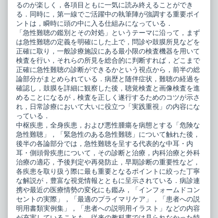
るのが楽しく，各項目ともに一気に読み終えることができ
る．同時に，第一線でご活躍中の執筆陣が強調する重要ポイ
ントは，瞬時に頭の中に入る仕組みになっている．
「急性難聴の鑑別とその対処」というテーマに沿って，まず
は急性難聴の定義を明確にした上で，問診や鼓膜所見などを
正確に取り，一般診療施設にある最小限の検査機器を用いて
検査を行い，それらの所見を総合的に判断すれば，どこまで
正確に急性難聴の診断ができるかという視点から，前半の総
論部分がまとめられている．病歴と随伴症状，難聴の経過を
確認し，鼓膜を詳細に観察した後，聴覚検査と画像検査を進
めることになるが，検査を正しく遂行するためのコツが示さ
れ，日常診療において大いに役立つ「実践重視」の内容にな
っている．
中枢疾患，全身疾患，および悪性腫瘍を病態とする「危険な
急性難聴」，「緊急性のある急性難聴」について触れた後，
後半の各論部分では，急性難聴を呈する代表的な中耳・内
耳・側頭骨疾患について，その診断と治療，内科治療と外科
治療の適応，予後判定や再発防止，早期診断の重要性など，
各疾患を取り扱う際に最も重要となるポイントに絞った丁寧
な解説が，豊富な視党情報とともに呈示されている．病診連
携や最近の医療情勢の変化にも鑑み，「インフォームドコン
セントの実際」，「最適のプライマリケア」，「患者への説
明用書類実例集」，「患者への説明用イラスト」などの内容
が充実していることも，従来の教科書では見られなかった特