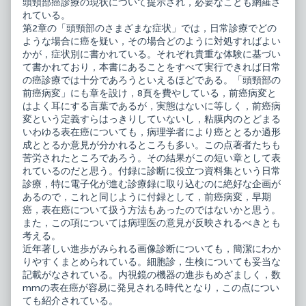
頭頸部癌診療の現状について提示され，必要なことも網羅さ
－
ん
頭
を
れている。
頸
見
第2章の「頭頸部のさまざまな症状」では，日常診療でどの
部
逃
ような場合に癌を疑い，その場合どのように対処すればよい
癌
さ
かが，症状別に書かれている。それぞれ貴重な体験に基づい
診
な
療
い
て書かれており，本書にあることをすべて実行できれば日常
の
－
の癌診療では十分であろうといえるほどである。「頭頸部の
最
頭
前癌病変」にも章を設け，8頁を費やしている，前癌病変と
前
頸
はよく耳にする言葉であるが，実態はないに等しく，前癌病
線
部
published
癌
変という定義すらはっきりしていないし，粘膜内のとどまる
on
診
いわゆる表在癌についても，病理学者により癌ととるか過形
療
成ととるか意見が分かれるところも多い。この点著者たちも
の
最
苦労されたところであろう。その結果がこの短い章として表
前
れているのだと思う。付録に診断に役立つ資料集という日常
線,
診療，特に電子化が進む診療録に取り込むのに絶好な企画が
あるので，これと同じように付録として，前癌病変，早期
癌，表在癌について扱う方法もあったのではないかと思う。
また，この項については病理医の意見が反映されるべきとも
考える。
近年著しい進歩がみられる画像診断についても，簡潔にわか
りやすくまとめられている。細胞診，生検についても妥当な
記載がなされている。内視鏡の機器の進歩もめざましく，数
mmの表在癌が容易に発見される時代となり，この点につい
ても紹介されている。