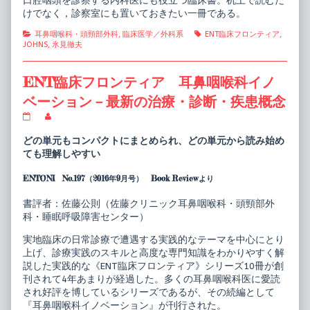
口腔咽頭を診察する内科医にも役立つ臨床書。机上で読むだ
けでなく，診察室にも置いておきたい一冊である。
Categories
Tags
耳鼻咽喉科・頭頸部外科
,
臨床医学／外科系
ENT臨床フロンティア
,
JOHNS
,
氷見徹夫
ENT臨床フロンティア 耳鼻咽喉科イノ
ベーション－最新の治療・診断・疾患概念
ENT
Read
臨
more
床
posts
どの単元もコンパクトにまとめられ、どの単元から読み始め
フ
by
ても理解しやすい
ロ
the
ン
author
ENTONI No.197（2016年9月号） Book Reviewより
テ
of
ィ
ENT
ア
臨
書評者：佐藤公則（佐藤クリニック耳鼻咽喉科・頭頸部外
耳
床
科・睡眠呼吸障害センター）
鼻
フ
咽
ロ
実地臨床の日常診療で遭遇する実践的なテーマを中心にとり
喉
ン
科
テ
上げ、診療実践のスキルと高度な専門知識をわかりやすく解
イ
ィ
説した実践的な《ENT臨床フロンティア》シリーズ10冊が創
ノ
ア
刊されて4年あまりが経過した。多くの耳鼻咽喉科医に愛読
ベ
耳
され好評を博しているシリーズであるが、その続編として
ー
鼻
シ
咽
『耳鼻咽喉科イノベーション』が刊行された。