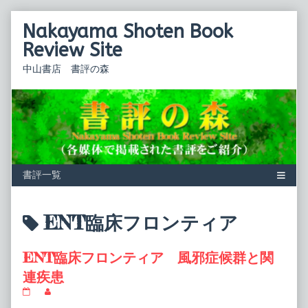
Skip
Nakayama Shoten Book
to
content
Review Site
中山書店 書評の森
Posts
ENT臨床フロンティア
tagged
ENT臨床フロンティア 風邪症候群と関
連疾患
ENT
Read
臨
more