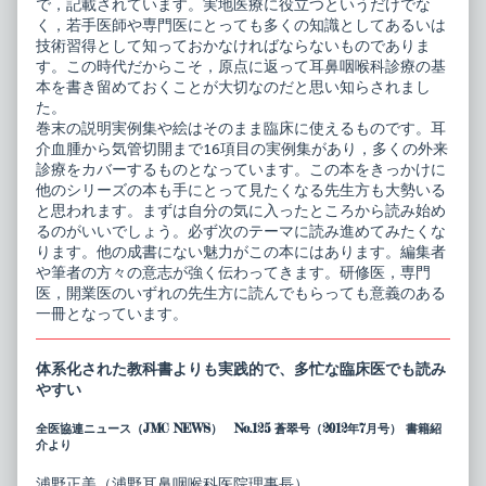
で，記載されています。実地医療に役立つというだけでな
く，若手医師や専門医にとっても多くの知識としてあるいは
技術習得として知っておかなければならないものでありま
す。この時代だからこそ，原点に返って耳鼻咽喉科診療の基
本を書き留めておくことが大切なのだと思い知らされまし
た。
巻末の説明実例集や絵はそのまま臨床に使えるものです。耳
介血腫から気管切開まで16項目の実例集があり，多くの外来
診療をカバーするものとなっています。この本をきっかけに
他のシリーズの本も手にとって見たくなる先生方も大勢いる
と思われます。まずは自分の気に入ったところから読み始め
るのがいいでしょう。必ず次のテーマに読み進めてみたくな
ります。他の成書にない魅力がこの本にはあります。編集者
や筆者の方々の意志が強く伝わってきます。研修医，専門
医，開業医のいずれの先生方に読んでもらっても意義のある
一冊となっています。
体系化された教科書よりも実践的で、多忙な臨床医でも読み
やすい
全医協連ニュース（JMC NEWS） No.125 蒼翠号（2012年7月号） 書籍紹
介より
浦野正美（浦野耳鼻咽喉科医院理事長）