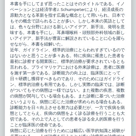
ョ
喉
本書を手にしてまず思ったことはそのタイトルである。イノ
ン
科
ベーションとは経済学者J. Schumpeterにより、経済成長の
－
イ
原動力となる革新を指す広義な概念として用いられ、日本で
最
ノ
新
ベ
もその概念で語られることが多い。しかし本来の英語として
の
ー
は、色々な分野における新しいアイデア、新手法、発明を意
治
シ
味する。本書を手にし、耳鼻咽喉科・頭頸部外科領域の新し
療・
ョ
いアイデア、新手法が豊富に解説されていることに心を躍ら
診
ン
断・
－
せながら、本書を紐解いた。
疾
最
近年、ガイドライン、標準的治療にとらわれすぎているので
患
新
はないかと思うことが多々ある。特に疾病に罹患した患者を
概
の
念
治
最初に診察する開業医に、標準的治療が要求されているとも
published
療・
言われる。プライマリケアにおける外来診療は、患者に医療
on
診
を施す第一歩である。診断能力の向上は、臨床医にとって
断・
日々研鑽し獲得すべきものであり、そのためにはガイドライ
疾
患
ン、標準的治療も有用である。しかし実際の臨床では、診断
概
がついてもその病態は一様ではない。また複数の疾患、複数
念,
の病態が関与している場合もある。また診断に基づいた治療
というよりも、病態に応じた治療が求められる場合もある。
診断能力を日々向上させる努力は必要だが、一方で疾病を病
態としてとらえ、疾病の病態をよく診る診療を行うことも大
切である。その上で人としての患者を診る全人的医療を行う
ことが臨床医の使命である。
病態に応じた治療を行うためには幅広い医学的知識と経験が