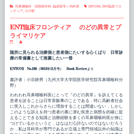
Categories
Tags
耳鼻咽喉科・頭頸部外科
,
臨床医学／内科系
ENTONI
,
ENT臨床フロ
ンティア
,
小川郁
ENT臨床フロンティア のどの異常とプ
ライマリケア
ENT
Read
臨
more
床
posts
随所に見られる治療側と患者側にたいする心くばり 日常診
フ
by
療の常備書として推薦したい一冊
ロ
the
ン
author
ENTONI No.160（2013年11月号） Book Reviewより
テ
of
ィ
ENT
ア
臨
書評者：小宗静男（九州大学大学院医学研究院耳鼻咽喉科分
の
床
野）
ど
フ
の
ロ
われわれ耳鼻咽喉科医にとって『のどの異常』を訴えてくる
異
ン
常
テ
患者を診ることは日常茶飯事のことである．特に高齢者社会
と
ィ
に突入しこれからさらに増加することは間違いない．しかし
プ
ア
このような訴えを持つ患者の裏に潜む疾患と病態を的確に捉
ラ
の
えることできる知識と治療経験を多くの耳鼻咽喉科医が身に
イ
ど
マ
の
つけているかというと，はなはだ心許ないのではないだろう
リ
異
か．私は耳科学が専門であるが立場上専門領域以外の知識は
ケ
常