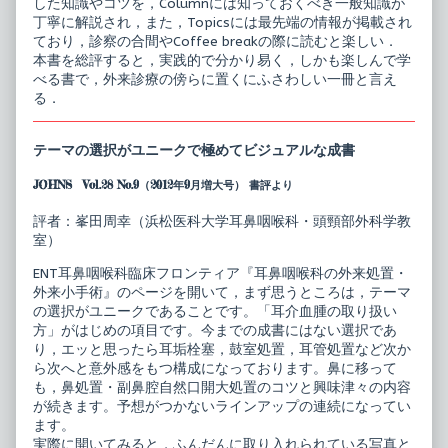
した知識やコツを，Columnには知っておくべき一般知識が
丁寧に解説され，また，Topicsには最先端の情報が掲載され
ており，診察の合間やCoffee breakの際に読むと楽しい．
本書を総評すると，実践的で分かり易く，しかも楽しんで学
べる書で，外来診療の傍らに置くにふさわしい一冊と言え
る．
テーマの選択がユニークで極めてビジュアルな成書
JOHNS Vol.28 No.9（2012年9月増大号） 書評より
評者：峯田周幸（浜松医科大学耳鼻咽喉科・頭頸部外科学教
室）
ENT耳鼻咽喉科臨床フロンティア『耳鼻咽喉科の外来処置・
外来小手術』のページを開いて，まず思うところは，テーマ
の選択がユニークであることです。「耳介血腫の取り扱い
方」がはじめの項目です。今までの成書にはない選択であ
り，エッと思ったら耳垢栓塞，鼓室処置，耳管処置など次か
ら次へと意外感をもつ構成になっております。鼻に移って
も，鼻処置・副鼻腔自然口開大処置のコツと興味津々の内容
が続きます。予想がつかないラインアップの連続になってい
ます。
実際に開いてみると，ふんだんに取り入れられている写真と