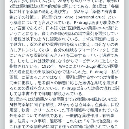
内容に少し触れてみたい。28章から成り立っている。最初の
び
マ
方・
ニ
2章は薬物療法の基本的知識に関してである。第1章は「各症
使
ュ
状に対する薬物の適応と選び方」，第2章は「薬物の有害事
い
ア
象とその対策」。第1章ではP-drug（personal drug）とい
方
ル
published
－
う概念についても言及されている。P-drugはあまり馴染みの
on
選
ない言葉であるが，日本語では“医師個人の薬籠の中の薬”と
び
いうことになる。多くの医師が臨床の場で薬剤を選択してい
方・
く過程は以下のように認識されている。まず先輩医師に習っ
使
い
て処方し，薬の名前や薬理作用を徐々に覚え，自分なりの処
方,
方にアレンジしてゆき，自分の経験をフィードバックして更
にいろいろな薬剤の組み合わせを工夫する，という過程であ
る。しかしこれは独断的になりがちでエビデンスに乏しいと
指摘されている。1995年，WHOによりP-drugの概念が医薬
品の適正使用の出版物のなかで述べられた。P-drugは「私の
薬籠」に留まることではなく，薬剤に関するすべての情報を
完全に把握し，患者個々の病態に応じた適切な薬物を選択す
るための過程を含んでいる。P-drugに沿った診療の流れに関
しては本書の中で詳細に解説されている。
第3章からは抗菌薬から健胃薬まで22種類の内服あるいは全
身投与薬剤に関する解説，25章からは点耳薬，点鼻薬，口腔
用薬，軟膏・クリームといった耳鼻咽喉科で頻用されている
外用薬についての解説である。一般的な薬理作用，有害事
象，注意すべき事項，適応等，これらは『今日の治療薬』や
これまでの薬物療法に関する種々の書物に記載されているこ