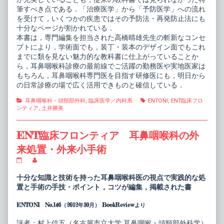
筆すべき点である．「治療医学」から「予防医学」への流れ
を受けて，いくつかの疾患ではその予防法・再発防止法にも
十分なページが割かれている．
本書は，専門編集を担当された高橋晴雄先生の斬新なコンセ
プトにより，学術面でも，装丁・装本のデザイン面でもこれ
までに類を見ない魅力的な教科書に仕上がっていることか
ら，耳鼻咽喉科診療の最前線でご活躍の勤務医や実地医家は
もちろん，耳鼻咽喉科専門医を目指す研修医にも，明日から
の日常診療の場で広く活用できものと確信している．
Categories
Tags
耳鼻咽喉科・頭頸部外科
,
臨床医学／内科系
ENTONI
,
ENT臨床フロ
ンティア
,
土井勝美
ENT臨床フロンティア 耳鼻咽喉科の外
来処置・外来小手術
ENT
Read
臨
more
床
posts
十分な知識と技術を持った耳鼻咽喉科医の視点で実践的な処
フ
by
置と手術の手技・ポイント，コツが編集，掲載された書
ロ
the
ン
author
ENTONI No.146（2012年10月） BookReviewより
テ
of
ィ
ENT
ア
臨
評者：村上信五（名古屋市立大学 耳鼻咽喉・頭頸部外科学）