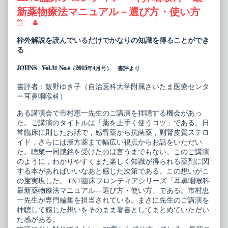
新薬物療法マニュアル－選び方・使い方
ENT
Read
臨
more
床
posts
枠外解説を読んでいるだけでかなりの知識を得ることができ
フ
by
る
ロ
the
ン
author
JOHNS Vol.31 No.4（2015年4月号） 書評より
テ
of
ィ
ENT
ア
臨
書評者：飯野ゆき子（自治医科大学附属さいたま医療センタ
耳
床
ー耳鼻咽喉科）
鼻
フ
咽
ロ
ある講演会で市村恵一先生のご講演を拝聴する機会があっ
喉
ン
科
テ
た。ご講演のタイトルは「薬を上手く使うコツ」である。日
最
ィ
常臨床に則したお話で，感冒薬から抗菌薬，副腎皮質ステロ
新
ア
イド，さらには漢方薬まで幅広い視点からお話をいただい
薬
耳
た。聴衆一同感銘を受けたのは言うまでもない。このご講演
物
鼻
療
咽
のように，わかりやすくまた楽しく知識が得られる薬剤に関
法
喉
する本があればいいなあと感じた次第である。この想いがこ
マ
科
の度実現した。 ENT臨床フロンティアシリーズ「耳鼻咽喉科
ニ
最
最新薬物療法マニュアル―選び方・使い方」である。市村恵
ュ
新
ア
薬
一先生が専門編集を担当されている。まさに先生のご講演を
ル
物
拝聴して感じた想いをそのまま著書としてまとめていただい
－
療
た感がある。
選
法