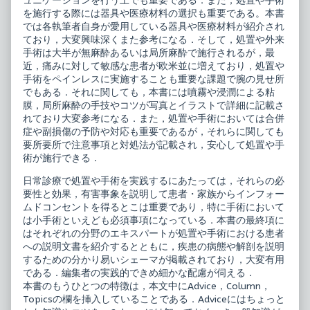
ュニケーションを行う上でも重要である．また，処置や手術
を施行する際には器具や医療材料の選択も重要である。本書
では各執筆者自身が愛用している器具や医療材料が紹介され
ており，大変興味深くまた参考になる．そして，処置や外来
手術は大半が無麻酔あるいは局所麻酔で施行されるが，最
近，痛みに対して敏感な患者が欧米並に増えており，処置や
手術をペインレスに実施することも重要な課題で腕の見せ所
でもある．それに関しても，本書には噴霧や浸潤による粘
膜，局所麻酔の手技やコツが写真とイラストで詳細に記載さ
れており大変参考になる．また，処置や手術においては合併
症や副損傷の予防や対応も重要であるが，それらに関しても
要所要所で注意事項と対処法が記載され，安心して処置や手
術が施行できる．
日常診療で処置や手術を実践するにあたっては，それらの必
要性と効果，有害事象を説明して患者・家族からインフォー
ムドコンセントを得るとこは重要であり，特に手術において
は小手術といえども必須事項になっている．本書の最終項に
はそれぞれの分野のエキスパートが処置や手術における患者
への説明文書を紹介するとともに，疾患の病態や解剖を説明
するための分かり易いシェーマが掲載されており，大変有用
である．編集者の実践的できめ細かな配慮が伺える．
本書のもうひとつの特徴は，本文中にAdvice，Column，
Topicsの欄を挿入していることである．Adviceにはちょっと