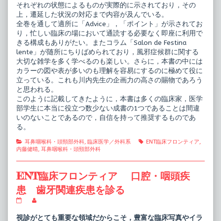
それぞれの状態によるものが実際的に示されており，その
上，遷延した状況の対応まで内容が及んでいる。
全巻を通して適所に「Advice」，「ポイント」が示されてお
り，忙しい臨床の場において通読する必要なく即座に利用で
きる構成もありがたい。またコラム「Salon de Festina
lente」が随所にちりばめられており，風邪症候群に関する
大切な雑学を多く学べるのも楽しい。さらに，本書の中には
カラーの図や表が多いのも理解を容易にするのに極めて役に
立っている。これも川内先生の企画力の高さの賜物であろう
と思われる。
このように記載してきたように，本書は多くの臨床家，医学
部学生に本当に役立つ数少ない成書の1つであることは間違
いのないことであるので，自信を持って推奨するものであ
る。
Categories
Tags
耳鼻咽喉科・頭頸部外科
,
臨床医学／外科系
ENT臨床フロンティア
,
内藤健晴
,
耳鼻咽喉科・頭頸部外科
ENT臨床フロンティア 口腔・咽頭疾
患 歯牙関連疾患を診る
ENT
Read
臨
more
床
posts
視診がとても重要な領域だからこそ，豊富な臨床写真やイラ