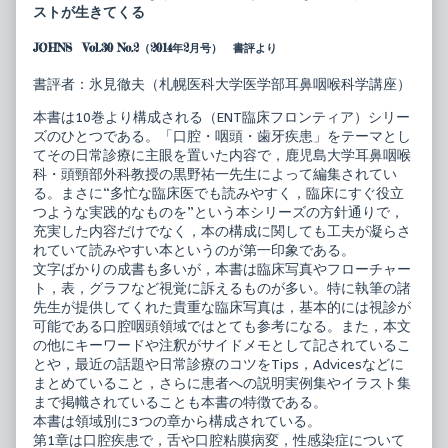
フ
by
ストが生きてくる
ロ
the
ン
author
JOHNS Vol.30 No.2（2014年2月号） 書評より
テ
of
ィ
ENT
ア
臨
書評者：氷見徹夫（札幌医科大学医学部耳鼻咽喉科学講座）
床
口
フ
本書は10巻より構成される（ENT臨床フロンティア）シリー
腔・
ロ
ズのひとつである。「口腔・咽頭・歯牙疾患」をテーマとし
咽
ン
頭
テ
てその日常診療に主眼を置いた内容で，鹿児島大学耳鼻咽喉
疾
ィ
科・頭頸部外科教授の黒野祐一先生によって編集されてい
患
ア
る。まさに“多忙な臨床医でも読みやすく，臨床にすぐ役立
歯
つような実践的なものを”という本シリーズの方針通りで，
牙
口
関
腔・
充実した内容だけでなく，本の構成に関しても工夫が凝らさ
連
咽
れていて読みやすい本というのが第一印象である。
疾
頭
文字ばかりの成書も多いが，本書は臨床写真やフローチャー
患
疾
ト，表，グラフなど視覚に訴えるものが多い。特に執筆の諸
を
患
診
歯
先生が提供してくれた貴重な臨床写真は，基本的には視診が
る
牙
可能である口腔咽頭領域ではとても参考になる。また，本文
published
関
の他にキーワードや注釈がサイドメモとして記されているこ
on
連
とや，最近の話題や日常診療のコツをTips，Advicesなどに
疾
患
まとめていること，さらに患者への説明実例集やイラスト集
を
まで掲幟されていることも本書の特徴である。
診
本書は領域別に3つの章から構成されている。
る,
第1章は口腔疾患で，舌や口腔粘膜病変，性感染症について