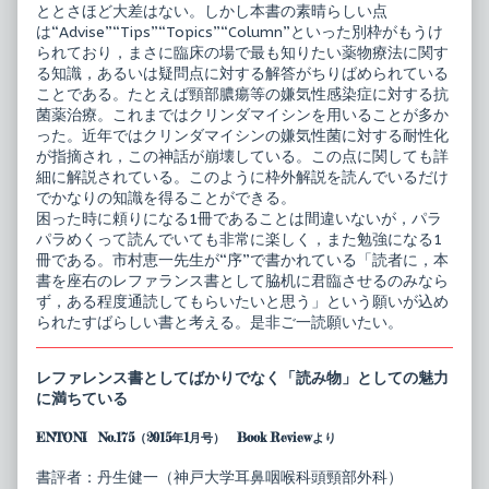
ととさほど大差はない。しかし本書の素晴らしい点
は“Advise”“Tips”“Topics”“Column”といった別枠がもうけ
られており，まさに臨床の場で最も知りたい薬物療法に関す
る知識，あるいは疑問点に対する解答がちりばめられている
ことである。たとえば頸部膿瘍等の嫌気性感染症に対する抗
菌薬治療。これまではクリンダマイシンを用いることが多か
った。近年ではクリンダマイシンの嫌気性菌に対する耐性化
が指摘され，この神話が崩壊している。この点に関しても詳
細に解説されている。このように枠外解説を読んでいるだけ
でかなりの知識を得ることができる。
困った時に頼りになる1冊であることは間違いないが，パラ
パラめくって読んでいても非常に楽しく，また勉強になる1
冊である。市村恵一先生が“序”で書かれている「読者に，本
書を座右のレファランス書として脇机に君臨させるのみなら
ず，ある程度通読してもらいたいと思う」という願いが込め
られたすばらしい書と考える。是非ご一読願いたい。
レファレンス書としてばかりでなく「読み物」としての魅力
に満ちている
ENTONI No.175（2015年1月号） Book Reviewより
書評者：丹生健一（神戸大学耳鼻咽喉科頭頸部外科）