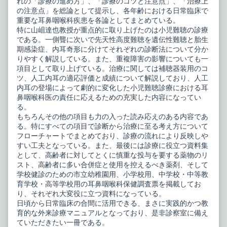
れの「診療の進め方」、「診療のコツと注意点」、「治療上
published
臨
の注意点」を総論として提示し、各年齢における日常臨床で
on
床
マ
重要な耳鼻咽喉科疾患を各論としてまとめている。
ニ
特に山岨達也教授が重点的に取り上げたのは小児難聴の診療
ュ
である。一側聾に次いで先天性高度難聴を遺伝性難聴と胎生
ア
期感染症、内耳奇形に分けてそれぞれの診断法について分か
ル,
りやすく解説している。また、重複障害の影響についても一
項目として取り上げている。治療に関しては補聴器装用のコ
ツ、人工内耳の適応評価と成績について解説しており、人工
内耳の登場によって劇的に変化した小児難聴診療における耳
鼻咽喉科医の責任に応えるための充実した内容になってい
る。
もちろんその他の項目も力の入った読み応えのある内容であ
る。特にすべての項目で診断から治療に至る考え方について
フローチャートでまとめており、診療の流れにより反映しや
すい工夫となっている。また、最後には診療に役立つ資料集
として、高齢者に対してとくに慎重な投与を要する薬物のリ
スト、高齢者に多い合併症と使用を控えるべき薬剤、そして
学校健診のための市立幼稚園用、小学校用、中学校・中等教
育学校・高等学校用の耳鼻咽喉科保健調査票を掲載してお
り、それぞれ大変役に立つ資料になっている。
日頃から日常臨床の合間に活用できる、まさに実践的かつ教
育的な外来診療マニュアルとなっており、是非診察室に備え
ていただきたい一冊である。