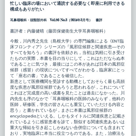
床
posts
忙しい臨床の場において通読する必要なく即座に利用できる
フ
by
構成もありがたい
ロ
the
ン
author
耳鼻咽喉科・頭頸部外科 Vol.86 No.3（2014年3月号） 書評
テ
of
ィ
ENT
ア
臨
書評者：内藤健晴（藤田保健衛生大学耳鼻咽喉科）
風
床
邪
フ
今般，川内秀之先生（島根大学）の専門編集による《ENT臨
症
ロ
床フロンティア》シリーズの『風邪症候群と関連疾患―その
候
ン
群
テ
すべてを知ろう』の書評を依頼され，当初は気軽に引き受け
と
ィ
たものの実際，本書を目の当りにして，これはただならぬ本
関
ア
であることに気づき，最後にはこの本があれば日本の風邪症
連
風
候群（感冒）の現状についてすべてがわかる，臨床家にとっ
疾
邪
患
症
て「座右の書」であることを確信した。
published
候
新患として医療機関を受診する動機としておそらく最も高頻
on
群
度な疾患が風邪症候群であろうと思われるが，これについて
と
これほど完成度の高い成書を見たことは過去になかった。川
関
連
内先生も序のなかで「耳鼻咽喉科の医師のみならず，他科の
疾
医師，研修医，学生の皆さんにも重宝していただける内容と
患,
思う」と書かれているが，まさに本書は風邪症候群の
encyclopediaといえる。しかもタイトルに関連疾患と記載さ
れているように感冒患者を診て，類似する関連疾患あるいは
重大な帰結を引き起こしかねない合併症についても含まれて
おり，実地臨床に本当に役立つものである。また，治療法も