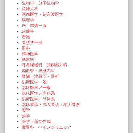
生物学・分子生物学
産婦人科
画像医学・超音波医学
病理学
癌・腫瘍一般
皮膚科
看護
看護学一般
眼科
精神医学
糖尿病
耳鼻咽喉科・頭頸部外科
脳血管・神経内科
腎臓・泌尿器・透析
臨床医学一般
臨床医学／一般
臨床医学／内科系
臨床医学／外科系
臨床看護・成人看護・老人看護
薬学
薬学
語学・論文作成
麻酔科・ペインクリニック