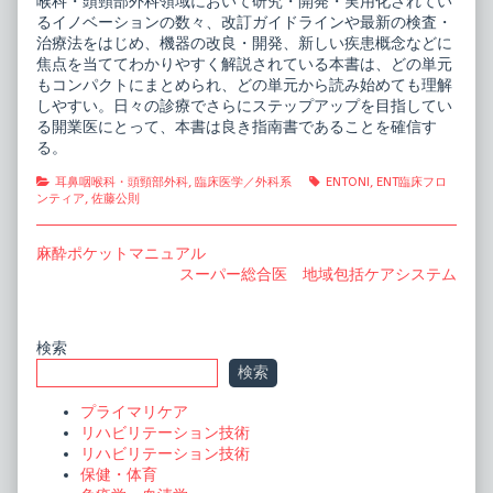
喉科・頭頸部外科領域において研究・開発・実用化されてい
るイノベーションの数々、改訂ガイドラインや最新の検査・
治療法をはじめ、機器の改良・開発、新しい疾患概念などに
焦点を当ててわかりやすく解説されている本書は、どの単元
もコンパクトにまとめられ、どの単元から読み始めても理解
しやすい。日々の診療でさらにステップアップを目指してい
る開業医にとって、本書は良き指南書であることを確信す
る。
Categories
Tags
耳鼻咽喉科・頭頸部外科
,
臨床医学／外科系
ENTONI
,
ENT臨床フロ
ンティア
,
佐藤公則
投
Previous
麻酔ポケットマニュアル
post:
Next
スーパー総合医 地域包括ケアシステム
稿
post:
ナ
ビ
Primary
検索
検索
ゲ
Sidebar
ー
プライマリケア
リハビリテーション技術
シ
リハビリテーション技術
ョ
保健・体育