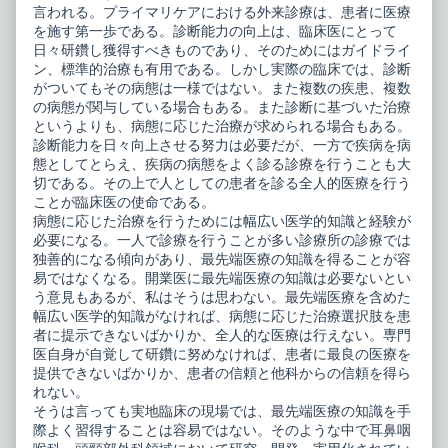
published
療・
言われる。プライマリケアにおける外来診療は、患者に医療
on
診
を施す第一歩である。診断能力の向上は、臨床医にとって
断・
日々研鑽し獲得すべきものであり、そのためにはガイドライ
疾
患
ン、標準的治療も有用である。しかし実際の臨床では、診断
概
がついてもその病態は一様ではない。また複数の疾患、複数
念,
の病態が関与している場合もある。また診断に基づいた治療
というよりも、病態に応じた治療が求められる場合もある。
診断能力を日々向上させる努力は必要だが、一方で疾病を病
態としてとらえ、疾病の病態をよく診る診療を行うことも大
切である。その上で人としての患者を診る全人的医療を行う
ことが臨床医の使命である。
病態に応じた治療を行うためには幅広い医学的知識と経験が
必要になる。一人で診療を行うことが多い診療所の診療では
独善的になる傾向があり、最先端医療の知識を得ることが容
易ではなくなる。開業医に最先端医療の知識は必要ないとい
う意見もあるが、私はそうは思わない。最先端医療を含めた
幅広い医学的知識がなければ、病態に応じた治療選択肢を患
者に提示できないばかりか、全人的な医療は行えない。専門
医自身が自覚して研鑽に努めなければ、患者に最良の医療を
提供できないばかりか、患者の信頼と他科からの信頼を得ら
れない。
そうは言っても実地臨床の現場では、最先端医療の知識を手
際よく習得することは容易ではない。そのような中で耳鼻咽