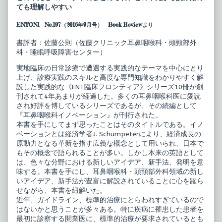
フ
by
ても理解しやすい
ロ
the
ン
author
ENTONI No.197（2016年9月号） Book Reviewより
テ
of
ィ
ENT
ア
臨
書評者：佐藤公則（佐藤クリニック耳鼻咽喉科・頭頸部外
耳
床
科・睡眠呼吸障害センター）
鼻
フ
咽
ロ
実地臨床の日常診療で遭遇する実践的なテーマを中心にとり
喉
ン
科
テ
上げ、診療実践のスキルと高度な専門知識をわかりやすく解
イ
ィ
説した実践的な《ENT臨床フロンティア》シリーズ10冊が創
ノ
ア
刊されて4年あまりが経過した。多くの耳鼻咽喉科医に愛読
ベ
耳
され好評を博しているシリーズであるが、その続編として
ー
鼻
シ
咽
『耳鼻咽喉科イノベーション』が刊行された。
ョ
喉
本書を手にしてまず思ったことはそのタイトルである。イノ
ン
科
ベーションとは経済学者J. Schumpeterにより、経済成長の
－
イ
原動力となる革新を指す広義な概念として用いられ、日本で
最
ノ
新
ベ
もその概念で語られることが多い。しかし本来の英語として
の
ー
は、色々な分野における新しいアイデア、新手法、発明を意
治
シ
味する。本書を手にし、耳鼻咽喉科・頭頸部外科領域の新し
療・
ョ
いアイデア、新手法が豊富に解説されていることに心を躍ら
診
ン
断・
－
せながら、本書を紐解いた。
疾
最
近年、ガイドライン、標準的治療にとらわれすぎているので
患
新
はないかと思うことが多々ある。特に疾病に罹患した患者を
概
の
念
治
最初に診察する開業医に、標準的治療が要求されているとも