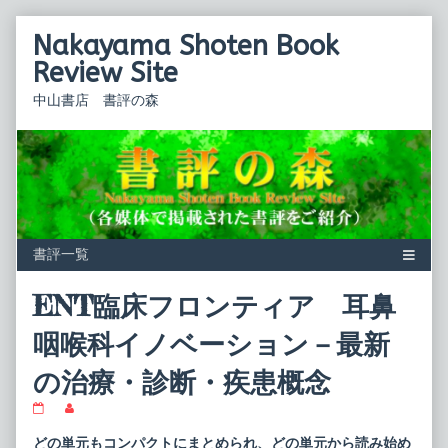
Skip
Nakayama Shoten Book
to
content
Review Site
中山書店 書評の森
ENT臨床フロンティア 耳鼻
咽喉科イノベーション－最新
の治療・診断・疾患概念
ENT
Read
臨
more
床
posts
どの単元もコンパクトにまとめられ、どの単元から読み始め