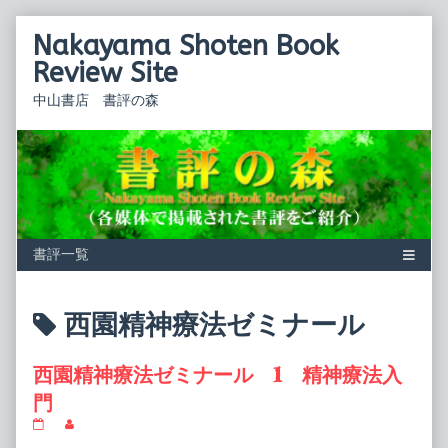
Skip
Nakayama Shoten Book
to
content
Review Site
中山書店 書評の森
Posts
西園精神療法ゼミナール
tagged
西園精神療法ゼミナール 1 精神療法入
門
西
Read
園
more