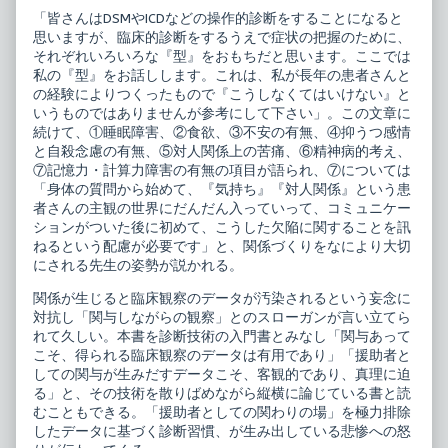
「皆さんはDSMやICDなどの操作的診断をすることになると
思いますが、臨床的診断をするうえで症状の把握のために、
それぞれいろいろな『型』をおもちだと思います。ここでは
私の『型』をお話しします。これは、私が長年の患者さんと
の経験によりつくったもので『こうしなくてはいけない』と
いうものではありませんが参考にして下さい」。この文章に
続けて、①睡眠障害、②食欲、③不安の有無、④抑うつ感情
と自殺念慮の有無、⑤対人関係上の苦痛、⑥精神病的考え、
⑦記憶力・計算力障害の有無の項目が語られ、⑦については
「身体の質問から始めて、『気持ち』『対人関係』という患
者さんの主観の世界にだんだん入っていって、コミュニケー
ションがついた後に初めて、こうした欠陥に関することを訊
ねるという配慮が必要です」と、関係づくりをなにより大切
にされる先生の姿勢が説かれる。
関係が生じると臨床観察のデータが汚染されるという妄念に
対抗し「関与しながらの観察」とのスローガンが言い立てら
れて久しい。本書を診断技術の入門書とみなし「関与あって
こそ、得られる臨床観察のデータは有用であり」「援助者と
しての関与が生みだすデータこそ、客観的であり、真理に迫
る」と、その技術を散りばめながら縦横に論じている書と読
むこともできる。「援助者としての関わりの場」を極力排除
したデータに基づく診断習慣、が生み出している悲惨への怒