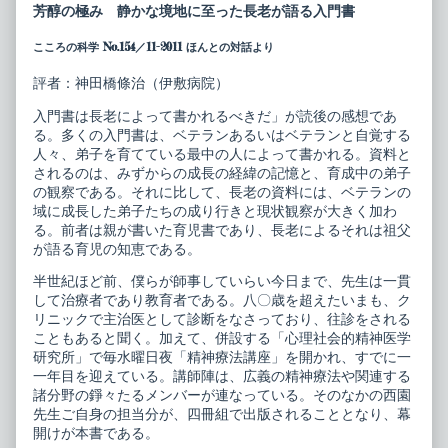
精
posts
芳醇の極み 静かな境地に至った長老が語る入門書
神
by
療
the
こころの科学 No.154／11-2011 ほんとの対話より
法
author
ゼ
of
ミ
西
評者：神田橋條治（伊敷病院）
ナ
園
ー
精
入門書は長老によって書かれるべきだ」が読後の感想であ
ル
神
る。多くの入門書は、ベテランあるいはベテランと自覚する
1
療
人々、弟子を育てている最中の人によって書かれる。資料と
精
法
神
ゼ
されるのは、みずからの成長の経緯の記憶と、育成中の弟子
療
ミ
の観察である。それに比して、長老の資料には、ベテランの
法
ナ
域に成長した弟子たちの成り行きと現状観察が大きく加わ
入
ー
る。前者は親が書いた育児書であり、長老によるそれは祖父
門
ル
published
1
が語る育児の知恵である。
on
精
神
半世紀ほど前、僕らが師事していらい今日まで、先生は一貫
療
して治療者であり教育者である。八〇歳を超えたいまも、ク
法
リニックで主治医として診断をなさっており、往診をされる
入
門,
こともあると聞く。加えて、併設する「心理社会的精神医学
研究所」で毎水曜日夜「精神療法講座」を開かれ、すでに一
一年目を迎えている。講師陣は、広義の精神療法や関連する
諸分野の錚々たるメンバーが連なっている。そのなかの西園
先生ご自身の担当分が、四冊組で出版されることとなり、幕
開けが本書である。