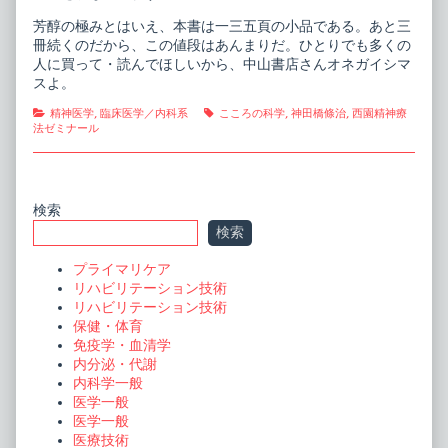
芳醇の極みとはいえ、本書は一三五頁の小品である。あと三
冊続くのだから、この値段はあんまりだ。ひとりでも多くの
人に買って・読んでほしいから、中山書店さんオネガイシマ
スよ。
Categories
Tags
精神医学
,
臨床医学／内科系
こころの科学
,
神田橋條治
,
西園精神療
法ゼミナール
Primary
検索
検索
Sidebar
プライマリケア
リハビリテーション技術
リハビリテーション技術
保健・体育
免疫学・血清学
内分泌・代謝
内科学一般
医学一般
医学一般
医療技術