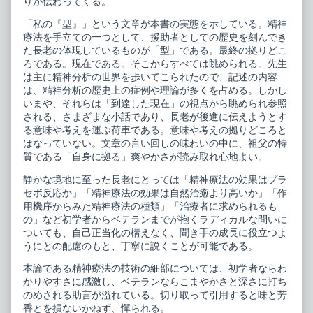
りが伝わってくる。
「私の『型』」という文章が本書の実態を示している。精神
療法を手立ての一つとして、援助者としての歴史を刻んでき
た長老の体現しているものが「型」である。最終の拠りどこ
ろである。現在である。そこからすべては眺められる。先生
は主に精神分析の世界を歩いてこられたので、記述の内容
は、精神分析の歴史上の症例や理論が多くを占める。しかし
いまや、それらは「到達した現在」の視点から眺められ参照
される、さまざまな小話であり、長老が後進に伝えようとす
る意味や考えを運ぶ荷車である。意味や考えの拠りどころと
はなっていない。文章の言い回しの味わいの中に、祖父の特
質である「自身に拠る」爽やかさが読み取れ心地よい。
静かな境地に至った長老にとっては「精神療法の効果はプラ
セボ反応か」「精神療法の効果は自然治癒より高いか」「作
用機序からみた精神療法の種類」「治療者に求められるも
の」など初学者からベテランまでが抱くラディカルな問いに
ついても、自己正当化の構えなく、聞き手の成長に役立つよ
うにとの配慮のもと、丁寧に説くことが可能である。
本論である精神療法の技術の細部については、初学者ならわ
かりやすさに感激し、ベテランならこまやかさと深さに打ち
のめされる助言が溢れている。切り取って引用すると味と芳
香とを損ないかねず、憚られる。