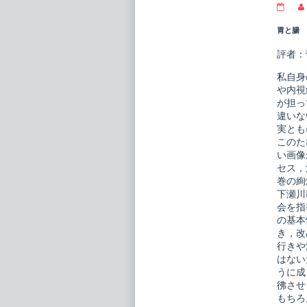
消
化
器
胃と腸 
画
像
評者：
診
断
私自身
ア
ト
や内視
ラ
が担っ
ス
違いな
publi
実とも
on
このた
い画像
セス，
巻の絢
下瀬川
会を指
の基本
き，改
行きや
はない
うに成
彿させ
もちろ