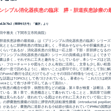
agged
ンシプル消化器疾患の臨床 膵・胆道疾患診療の
Read
more
posts
ol.54 No.1（2019年1月号）「書評」より
by
the
田中雅夫（下関市立市民病院）
author
of
胆道疾患診療の最前線』は《プリンシプル消化器疾患の臨床》シリーズ
プ
リ
化とともに胆膵疾患の増加は著しく，手前みそながら今や肝臓疾患より
ン
くらいであるが，消化器疾患の分類は一応上部・下部・肝胆膵となるの
シ
プリンシプル消化器疾患の臨床》シリーズの頁構成は非常によくできて
プ
書は多く，それぞれに工夫と趣向をこらしているが，本シリーズほど読
ル
消
い．フローチャートや図をたくさん有効に活用し，文章も少し長い程度
化
述が一息で読めるように，細かいことは星印で示して注釈として別に解
器
のPointの数行を読むだけでもざっとその項目の特徴をつかむことが
疾
な話題はTOPICSとして色づけされているし，著者から「これだけは
患
の
dviceとして色づき枠で示してあって面白い．
臨
が疾患の概念や疫学，病態生理などの総論，第Ⅱ章が検査・診断法，第
床
ている．第Ⅰ章で，疾患概念として書かれていることと，第四章で治療
膵・
複は見られるが，使われている図はそれぞれに工夫されていて役に立つ
胆
道
の膵嚢胞性腫瘍の項目に膵管内乳頭粘液性腫瘍（intraductal papillary mu
疾
31）があるが，嚢胞内に造影される小結節が描出されていてIPMNの国
shed
患