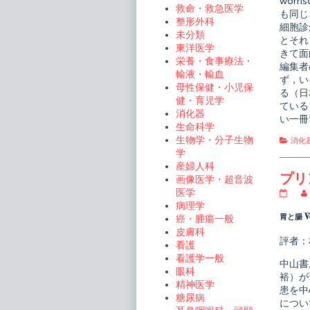
wor
on
救命・救急医学
も同じく
整形外科
細胞診
未分類
とそれ
東洋医学
きて面
栄養・食事療法・
編集者
輸液・輸血
ず，い
母性保健・小児保
る（日
健・育児学
ている
消化器
い一冊
生命科学
生物学・分子生物
Cate
消化
学
産婦人科
プリ
画像医学・超音波
医学
プ
リ
病理学
ン
胃と腸 V
癌・腫瘍一般
シ
皮膚科
プ
評者：
看護
ル
消
看護学一般
中山書
化
眼科
器
裕）が
精神医学
疾
患を中
患
糖尿病
につい
の