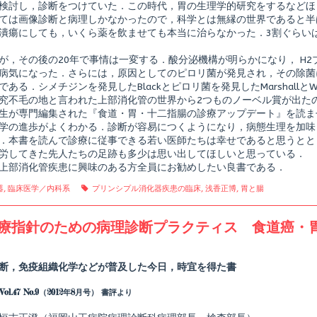
消
検討し，診断をつけていた．この時代，胃の生理学的研究をするなどほ
化
ては画像診断と病理しかなかったので，科学とは無縁の世界であると半
器
潰瘍にしても，いくら薬を飲ませても本当に治らなかった．3割ぐらい
疾
患
の
が，その後の20年で事情は一変する．酸分泌機構が明らかになり， H2
臨
病気になった．さらには，原因としてのピロリ菌が発見され，その除菌
床
である．シメチジンを発見したBlackとピロリ菌を発見したMarshallと
食
究不毛の地と言われた上部消化管の世界から2つものノーベル賞が出た
道・
胃・
生が専門編集された『食道・胃・十二指腸の診療アップデート』を読ま
十
学の進歩がよくわかる．診断が容易につくようになり，病態生理を加味
二
．本書を読んで診療に従事できる若い医師たちは幸せであると思うとと
指
腸
労してきた先人たちの足跡も多少は思い出してほしいと思っている．
の
上部消化管疾患に興味のある方全員にお勧めしたい良書である．
診
shed
療
gories
Tags
器
,
臨床医学／内科系
プリンシプル消化器疾患の臨床
,
浅香正博
,
胃と腸
ア
ッ
プ
療指針のための病理診断プラクティス 食道癌・
デ
ー
Read
ト,
more
posts
断，免疫組織化学などが普及した今日，時宜を得た書
by
the
ol.47 No.9（2012年8月号） 書評より
author
of
癌