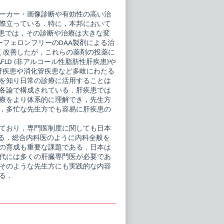
ーカー・画像診断や有効性の高い治
際立っている．特に，本邦において
疾患では，その診断や治療は大きな変
フェロンフリーのDAA製剤による治
く改善したが，これらの薬剤の投薬に
D (非アルコール性脂肪性肝疾患)や
肝疾患や消化管疾患など多岐にわたる
を知り日常の診療に活用することは
各論で構成されている．肝疾患では
療をより体系的に理解でき，先生方
，多忙な先生方でも容易に肝疾患の
ており，専門医制度に関しても日本
いる．総合内科医のように内科全般を
の育成も重要な課題である．日本は
代には多くの肝臓専門医が必要であ
そのような先生方にも実践的な内容
る．