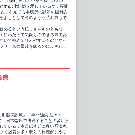
の項目であげられている画像（p.250）
めない3.8mmの小結節を示しているが，膵液
ひとつを見ても本疾患の診断の困難さ
をよしとしてそのような読み方もで
務めるという忙しさをものともせ
面にわたって気配りのできる方であ
届いて極めて読みやすいものとなっ
シリーズの最後を飾るのにふさわし
診療
た肝臓病診療』（専門編集 佐々木
て，日常臨床で遭遇することの多い疾
している．本書は本邦に多い肝疾患
いて図表を多く取り入れ理解しやす