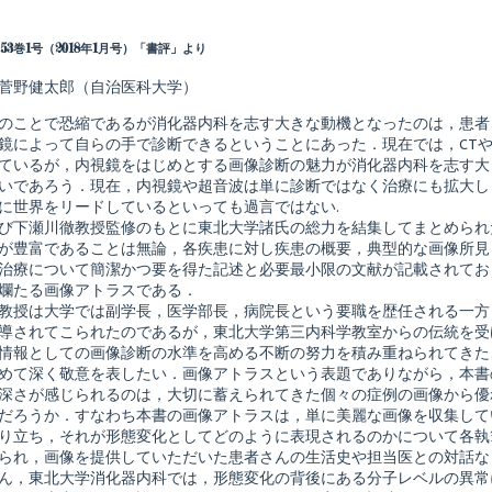
Read
more
posts
53巻1号（2018年1月号）「書評」より
by
the
菅野健太郎（自治医科大学）
author
of
のことで恐縮であるが消化器内科を志す大きな動機となったのは，患者
消
化
鏡によって自らの手で診断できるということにあった．現在では，CTや
器
ているが，内視鏡をはじめとする画像診断の魅力が消化器内科を志す大
画
いであろう．現在，内視鏡や超音波は単に診断ではなく治療にも拡大し
shed
像
に世界をリードしているといっても過言ではない.
診
断
び下瀬川徹教授監修のもとに東北大学諸氏の総力を結集してまとめられ
ア
が豊富であることは無論，各疾患に対し疾患の概要，典型的な画像所見
ト
治療について簡潔かつ要を得た記述と必要最小限の文献が記載されてお
ラ
爛たる画像アトラスである．
ス,
教授は大学では副学長，医学部長，病院長という要職を歴任される一方
導されてこられたのであるが，東北大学第三内科学教室からの伝統を受
情報としての画像診断の水準を高める不断の努力を積み重ねられてきた
めて深く敬意を表したい．画像アトラスという表題でありながら，本書
深さが感じられるのは，大切に蓄えられてきた個々の症例の画像から優
だろうか．すなわち本書の画像アトラスは，単に美麗な画像を収集して
り立ち，それが形態変化としてどのように表現されるのかについて各執
られ，画像を提供していただいた患者さんの生活史や担当医との対話な
ん，東北大学消化器内科では，形態変化の背後にある分子レベルの異常