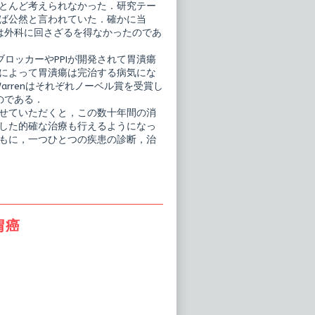
とんど考えられなかった．研究テー
ば公然と言われていた．確かに当
は外科に回さざるを得なかったのであ
ブロッカーやPPIが開発されて胃潰瘍
によって胃潰瘍は完治する病気にな
Warrenはそれぞれノーベル賞を受賞し
のである．
せていただくと，この数十年間の消
した的確な治療も行えるようになっ
もに，一つひとつの疾患の診断，治
胃癌