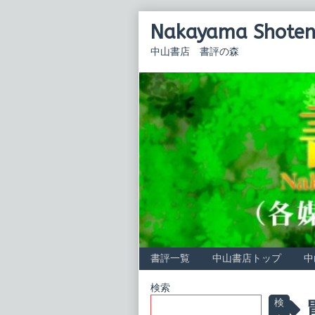
Skip
Nakayama Shoten 
to
content
中山書店 書評の森
書評一覧
中山書店トップ
中
Primary
検索
P
検