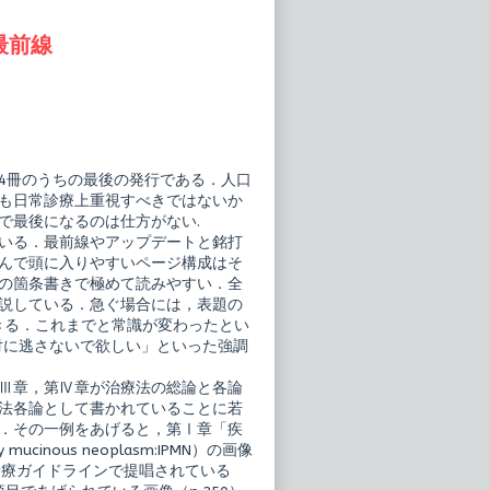
最前線
4冊のうちの最後の発行である．人口
も日常診療上重視すべきではないか
で最後になるのは仕方がない.
いる．最前線やアップデートと銘打
んで頭に入りやすいページ構成はそ
の箇条書きで極めて読みやすい．全
説している．急ぐ場合には，表題の
できる．これまでと常識が変わったとい
絶対に逃さないで欲しい」といった強調
Ⅲ章，第Ⅳ章が治療法の総論と各論
法各論として書かれていることに若
．その一例をあげると，第Ⅰ章「疾
cinous neoplasm:IPMN）の画像
際診療ガイドラインで提唱されている