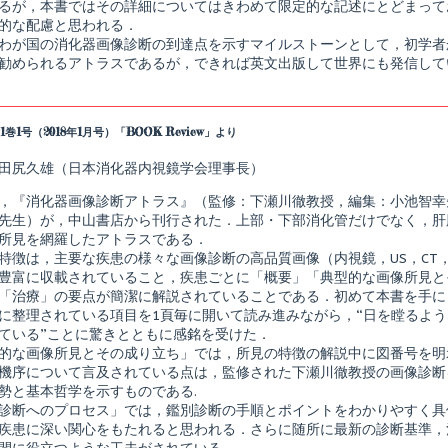
るが，本書ではその詳細についてはきわめて限定的な記述にとどまって
的な配慮と思われる．
わが国の消化器画像診断の到達点を示すマイルストーンとして，初学者
勧められるアトラスであるが，できれば英文出版して世界にも発信して
.
1巻1号（2018年1月号）「BOOK Review」より
田尻久雄（日本消化器内視鏡学会理事長）
，『消化器画像診断アトラス』（監修：下瀬川徹教授，編集：小池智幸
先生）が，中山書店から刊行された．上部・下部消化管だけでなく，肝
所見を網羅したアトラスである．
特徴は，主要な疾患の様々な画像診断の高品質画像（内視鏡，US，CT，MRI
豊富に収載されていること，疾患ごとに「概要」「典型的な画像所見と
「治療」の要点が簡潔に解説されていることである．初めて本書を手に
に整理されている項目を1頁毎に開いて読み進みながら，“日を瞠るよう
ている”ことに驚きとともに感銘を受けた．
的な画像所見とその成り立ち」では，所見の特徴の解説中に図番号を明
機序について言及されている点は，監修された下瀬川徹教授の画像診断
勢と基本哲学を示すものである.
診断へのプロセス」では，鑑別診断の手順とポイントをわかりやすく具
疾患に深い関心をもたれると思われる．さらに随所に最新の診断基準，