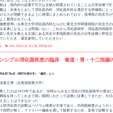
間に役立つような工夫がされている．
献は，国内外の必要不可欠な文献が精選されていることも日常診療で忙
書は，全体をとおして消化器内科，消化器外科を選択する研修医にとっ
ロセスが理解できるように簡潔にまとめられており，指導医の先生方が
よく整理されている．
徹教授率いる東北大学消化器内科ならびに東北大学関連病院の先生方の
る名著になることは間違いない．これから消化器病学，消化器内視鏡学
若い先生を教える立場にある先生や実地医家の先生の日常診療に即役立
ていただき，適宜参照していただきたい．
gories
Tags
器
内科
,
田尻久雄
,
胃と腸
,
菅野健太郎
ンシプル消化器疾患の臨床 食道・胃・十二指腸
Read
more
posts
ol.52 No.11（2017年10月号）「書評」より
by
the
浅香正博（北海道医療大学）
author
of
業したのは1972年であるが，当時からみると現在の消化器病学の進歩
プ
リ
興味を持ってこれまで長い期間にわたって診療に従事してきたが，今日
ン
えることはできなかった．
シ
上部消化管の診断はバリウム検査が主体であり，内視鏡検査がようやく
プ
で視野が狭く，ファイバー繊維を通して観察するため，直視で診断する
ル