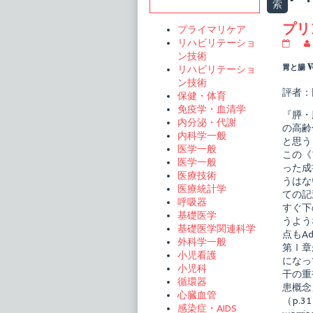
Sidebar
索
t
プリ
プライマリケア
リハビリテーショ
プ
リ
ン技術
ン
胃と腸 V
リハビリテーショ
シ
ン技術
プ
評者：
保健・体育
ル
消
免疫学・血清学
『膵・
化
内分泌・代謝
器
の高齢
内科学一般
疾
と思う
患
医学一般
この《
の
医学一般
った成
臨
医療技術
床
うはな
医療統計学
膵・
ての記
胆
呼吸器
すぐ下
道
基礎医学
うよう
疾
基礎医学関連科学
患
点もA
外科学一般
診
第Ⅰ章
療
小児看護
になっ
の
小児科
干の重
最
循環器
前
患概念」
心臓血管
線
（p.
publi
感染症・AIDS