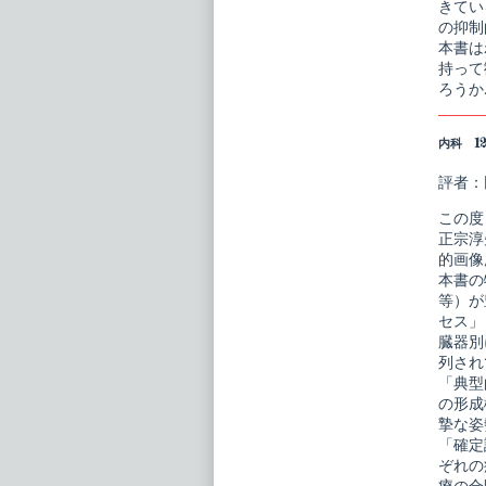
きてい
の抑制
本書は
持って
ろうか
内科 12
評者：
この度
正宗淳
的画像
本書の
等）が
セス」
臓器別
列され
「典型
の形成
摯な姿
「確定
ぞれの