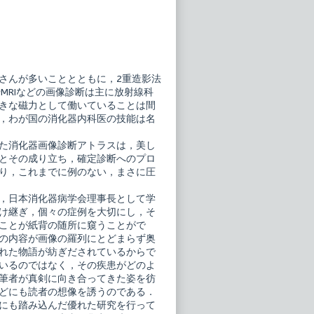
さんが多いこととともに，2重造影法
MRIなどの画像診断は主に放射線科
きな磁力として働いていることは間
，わが国の消化器内科医の技能は名
た消化器画像診断アトラスは，美し
とその成り立ち，確定診断へのプロ
り，これまでに例のない，まさに圧
，日本消化器病学会理事長として学
け継ぎ，個々の症例を大切にし，そ
ことが紙背の随所に窺うことがで
の内容が画像の羅列にとどまらず奥
れた物語が紡ぎだされているからで
いるのではなく，その疾患がどのよ
筆者が真剣に向き合ってきた姿を彷
どにも読者の想像を誘うのである．
にも踏み込んだ優れた研究を行って