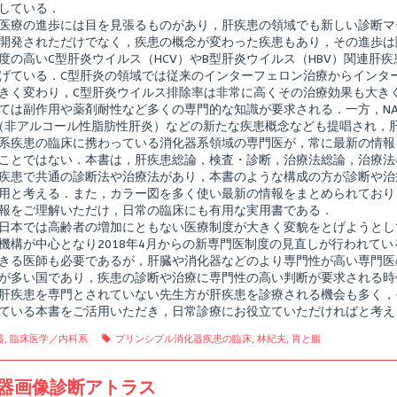
している．
ル
消
医療の進歩には目を見張るものがあり，肝疾患の領域でも新しい診断マ
化
開発されただけでなく，疾患の概念が変わった疾患もあり，その進歩は
器
度の高いC型肝炎ウイルス（HCV）やB型肝炎ウイルス（HBV）関連肝
疾
げている．C型肝炎の領域では従来のインターフェロン治療からインター
患
の
きく変わり，C型肝炎ウイルス排除率は非常に高くその治療効果も大き
臨
ては副作用や薬剤耐性など多くの専門的な知識が要求される．一方，NAFL
床
H（非アルコール性脂肪性肝炎）などの新たな疾患概念なども提唱され，
こ
系疾患の臨床に携わっている消化器系領域の専門医が，常に最新の情報
こ
ま
ことではない．本書は，肝疾患総論，検査・診断，治療法総論，治療法
で
疾患で共通の診断法や治療法があり，本書のような構成の方が診断や治
shed
き
用と考える．また，カラー図を多く使い最新の情報をまとめられており
た
肝
報をご理解いただけ，日常の臨床にも有用な実用書である．
臓
日本では高齢者の増加にともない医療制度が大きく変貌をとげようとし
病
機構が中心となり2018年4月からの新専門医制度の見直しが行われて
診
きる医師も必要であるが，肝臓や消化器などのより専門性が高い専門医
療,
が多い国であり，疾患の診断や治療に専門性の高い判断が要求される時
肝疾患を専門とされていない先生方が肝疾患を診療される機会も多く，
ている本書をご活用いただき，日常診療にお役立ていただければと考え
gories
Tags
器
,
臨床医学／内科系
プリンシプル消化器疾患の臨床
,
林紀夫
,
胃と腸
器画像診断アトラス