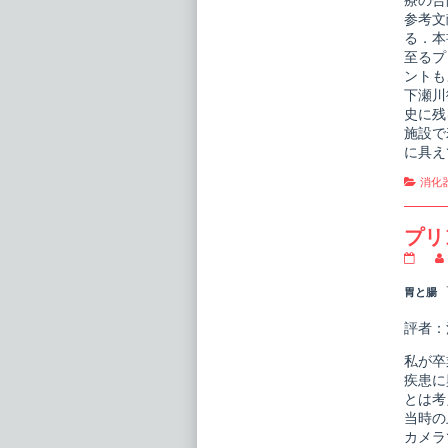
療の合
参考文
る．本
至るプ
ントも
下瀬川
史に残
施設で
に具え
Cate
消化
プリ
プ
リ
ン
胃と腸 V
シ
プ
評者：
ル
消
私が卒
化
器
疾患に
疾
とは考
患
当時の
の
カメラ
臨