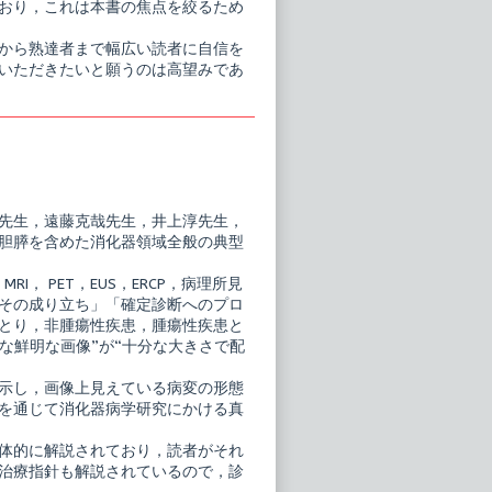
おり，これは本書の焦点を絞るため
から熟達者まで幅広い読者に自信を
いただきたいと願うのは高望みであ
先生，遠藤克哉先生，井上淳先生，
胆膵を含めた消化器領域全般の典型
， PET，EUS，ERCP，病理所見
その成り立ち」「確定診断へのプロ
とり，非腫瘍性疾患，腫瘍性疾患と
な鮮明な画像”が“十分な大きさで配
示し，画像上見えている病変の形態
を通じて消化器病学研究にかける真
体的に解説されており，読者がそれ
治療指針も解説されているので，診