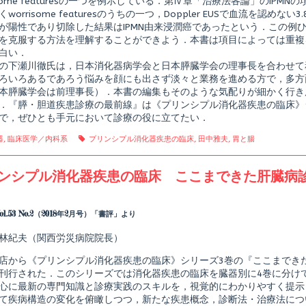
risome featuresの一つを例示している．第Ⅳ章「治療法各論」のIPMN
診
療
worrisome featuresのうちの一つ，Doppler EUSで血流を認
の
が陽性であり切除した結果はIPMN由来浸潤癌であったという．この例
最
を克服する方法を理解することができよう．本書は項目によっては重複
前
白い．
線,
の下瀬川徹氏は，日本消化器病学会と日本膵臓学会の理事長を合わせて
ろいろあるであろう悩みを顔にも出さず淡々と業務を進める方で，多方
本膵臓学会は前理事長）．本書の編集もそのような気配りが細かく行き
．『膵・胆道疾患診療の最前線』は《プリンシプル消化器疾患の臨床》
で，ぜひとも手元において診療の役に立てたい．
gories
Tags
器
,
臨床医学／内科系
プリンシプル消化器疾患の臨床
,
田中雅夫
,
胃と腸
ンシプル消化器疾患の臨床 ここまできた肝臓病
Read
more
posts
ol.53 No.2（2018年2月号）「書評」より
by
the
林紀夫（関西労災病院院長）
author
of
店から《プリンシプル消化器疾患の臨床》シリーズ3巻の『ここまでき
プ
リ
刊行された．このシリーズでは消化器疾患の臨床を臓器別に4巻に分け
ン
心に最新の専門知識と診療実践のスキルを，視覚的にわかりやすく提示
シ
て疾病構造の変化を俯瞰しつつ，新たな疾患概念，診断法・治療法につ
プ