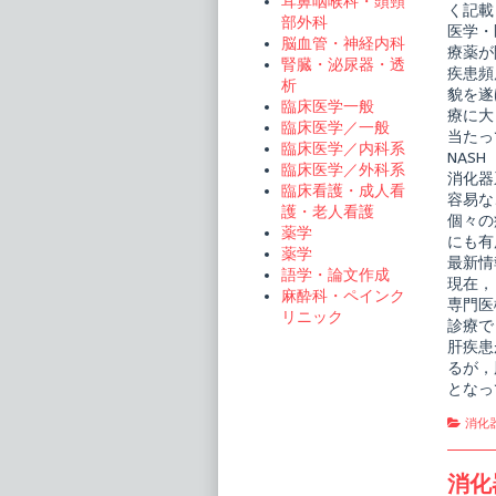
耳鼻咽喉科・頭頸
く記載
臨
部外科
床
医学・
脳血管・神経内科
こ
療薬が
こ
腎臓・泌尿器・透
疾患頻
ま
析
貌を遂
で
臨床医学一般
き
療に大
臨床医学／一般
た
当たっ
肝
臨床医学／内科系
NAS
臓
臨床医学／外科系
消化器
病
臨床看護・成人看
診
容易な
護・老人看護
療
個々の
publi
薬学
にも有
on
薬学
最新情
語学・論文作成
現在，
麻酔科・ペインク
専門医
リニック
診療で
肝疾患
るが，
となっ
Cate
消化
消化