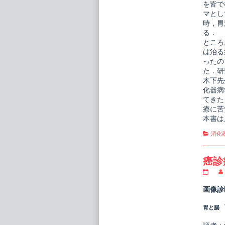
床
を皆で
食
マとし
道・
時，胃
胃・
る．
十
二
ところ
指
は治る
腸
ったの
の
た．研
診
療
木下先
ア
化器病
ッ
てきた
プ
デ
療に苦
ー
本書は
ト
publi
Cate
消化
on
癌診
癌
診
療
画像診
指
針
胃と腸 V
の
た
め