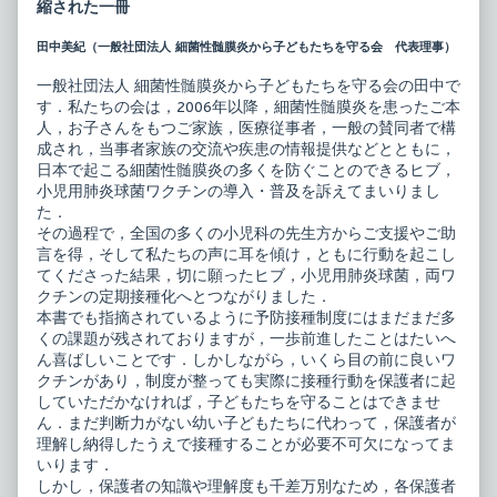
縮された一冊
田中美紀（一般社団法人 細菌性髄膜炎から子どもたちを守る会 代表理事）
一般社団法人 細菌性髄膜炎から子どもたちを守る会の田中で
す．私たちの会は，2006年以降，細菌性髄膜炎を患ったご本
人，お子さんをもつご家族，医療従事者，一般の賛同者で構
成され，当事者家族の交流や疾患の情報提供などとともに，
日本で起こる細菌性髄膜炎の多くを防ぐことのできるヒブ，
小児用肺炎球菌ワクチンの導入・普及を訴えてまいりまし
た．
その過程で，全国の多くの小児科の先生方からご支援やご助
言を得，そして私たちの声に耳を傾け，ともに行動を起こし
てくださった結果，切に願ったヒブ，小児用肺炎球菌，両ワ
クチンの定期接種化へとつながりました．
本書でも指摘されているように予防接種制度にはまだまだ多
くの課題が残されておりますが，一歩前進したことはたいへ
ん喜ばしいことです．しかしながら，いくら目の前に良いワ
クチンがあり，制度が整っても実際に接種行動を保護者に起
していただかなければ，子どもたちを守ることはできませ
ん．まだ判断力がない幼い子どもたちに代わって，保護者が
理解し納得したうえで接種することが必要不可欠になってま
いります．
しかし，保護者の知識や理解度も千差万別なため，各保護者