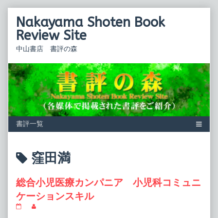
Skip
Nakayama Shoten Book
to
content
Review Site
中山書店 書評の森
Posts
窪田満
tagged
総合小児医療カンパニア 小児科コミュニ
ケーションスキル
総
Read
合
more