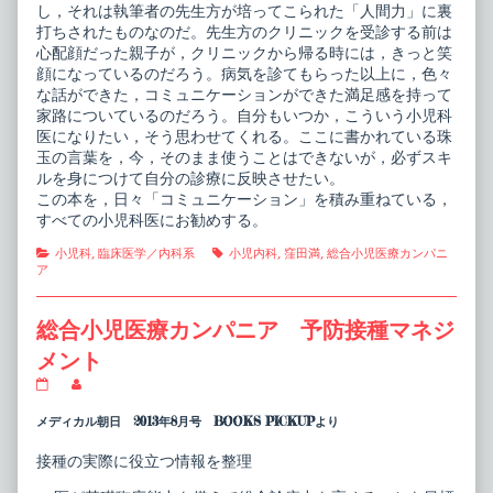
ル,
し，それは執筆者の先生方が培ってこられた「人間力」に裏
打ちされたものなのだ。先生方のクリニックを受診する前は
心配顔だった親子が，クリニックから帰る時には，きっと笑
顔になっているのだろう。病気を診てもらった以上に，色々
な話ができた，コミュニケーションができた満足感を持って
家路についているのだろう。自分もいつか，こういう小児科
医になりたい，そう思わせてくれる。ここに書かれている珠
玉の言葉を，今，そのまま使うことはできないが，必ずスキ
ルを身につけて自分の診療に反映させたい。
この本を，日々「コミュニケーション」を積み重ねている，
すべての小児科医にお勧めする。
Categories
Tags
小児科
,
臨床医学／内科系
小児内科
,
窪田満
,
総合小児医療カンパニ
ア
総合小児医療カンパニア 予防接種マネジ
メント
総
Read
合
more
小
posts
メディカル朝日 2013年8月号 BOOKS PICKUPより
児
by
医
the
接種の実際に役立つ情報を整理
療
author
カ
of