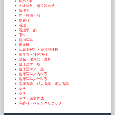
産婦人科
画像医学・超音波医学
病理学
癌・腫瘍一般
皮膚科
看護
看護学一般
眼科
精神医学
糖尿病
耳鼻咽喉科・頭頸部外科
脳血管・神経内科
腎臓・泌尿器・透析
臨床医学一般
臨床医学／一般
臨床医学／内科系
臨床医学／外科系
臨床看護・成人看護・老人看護
薬学
薬学
語学・論文作成
麻酔科・ペインクリニック