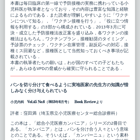
本書は毎日臨床の第一線で予防接種の実務に携わっている小
児科医が執筆者となっており，その内容は豊富な知識と経験
によるものである．また読者が理解しやすいように「ワクチ
ンについて知る」，「ワクチン接種を行う」，「役に立つ情
報を利用する」の3部から構成されている．2013年3月に可
決・成立した予防接種法改正案を盛り込み，各ワクチンの接
種法はもちろん，ワクチンプラン，接種勧奨のタイミング，
予診票のチェック，ワクチン在庫管理，副反応への対応，接
種ミス回避など，接種医として当然知っておくべき事項が記
載されている．
本書の執筆者たちの願いは，わが国のすべての子どもたち
が，あらゆるVPDの脅威から確実に守られることである．
パンを切り分けて食べるように実地医家の先生方の知識が惜
しみなく分け与えられている
小児内科 Vol.45 No.6（2013年6月号） Book Reviewより
評者：窪田満（埼玉県立小児医療センター総合診療科）
この本は，「総合小児医療カンパニア」シリーズの2冊目で
ある。「カンパニア」とは，パンを分け合う人々という意味
とのことである。そういえば，「カンパーニュ」という素朴