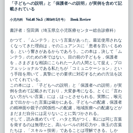
小
posts
「子どもへの説明」と「保護者への説明」が実例を含めて記
児
by
載されている
医
the
療
author
小児内科 Vol.46 No.5（2014年5月号） Book Review
カ
of
ン
総
パ
合
書評者：窪田満（埼玉県立小児医療センター総合診療科）
ニ
小
ア
児
かつて，「ムンテラ」という言葉があった。最近使用されな
小
医
くなってきた理由は，そのニュアンスに「患者を言いくるめ
児
療
科
カ
る」という響きがあるからであろう。この本は，決して「ム
コ
ン
ンテラ」のための本ではない。目の前の子どもを，保護者
ミ
パ
を，さまざまな相談にこられた一人の人間として捉え，プロ
ュ
ニ
フェッショナルである私たちが「コミュニケーション」とい
ニ
ア
ケ
小
う手段を用いて，真摯にその要求に対応するための方法を説
ー
児
いてくれている。
シ
科
この本には，「子どもへの説明」と「保護者への説明」が実
ョ
コ
例を含めて記載されており，大変参考になる。とくに「言わ
ン
ミ
ス
ュ
ない方がいい言葉」には，はっとさせられる。実際に，喉元
キ
ニ
まで出かかった言葉は確かにある。子どもへの配慮，保護者
ル
ケ
の精神面や親子の関係性への配慮，地域医療への配慮などが
published
ー
まだまだ自分には足りないことに気づかされる。
on
シ
ョ
そして，読み進めていて，ハタと気がつく。私には同じ言葉
ン
を発するのは無理だと。高いレベルの対応力や，珠玉の言葉
ス
たちは，「スキル＝技術」であることは理解できる。しか
キ