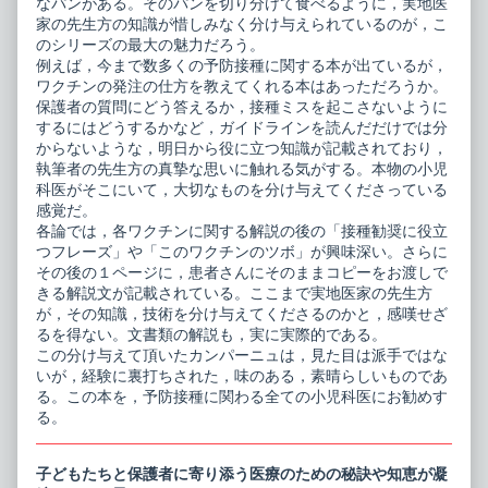
なパンがある。そのパンを切り分けて食べるように，実地医
家の先生方の知識が惜しみなく分け与えられているのが，こ
のシリーズの最大の魅力だろう。
例えば，今まで数多くの予防接種に関する本が出ているが，
ワクチンの発注の仕方を教えてくれる本はあっただろうか。
保護者の質問にどう答えるか，接種ミスを起こさないように
するにはどうするかなど，ガイドラインを読んだだけでは分
からないような，明日から役に立つ知識が記載されており，
執筆者の先生方の真摯な思いに触れる気がする。本物の小児
科医がそこにいて，大切なものを分け与えてくださっている
感覚だ。
各論では，各ワクチンに関する解説の後の「接種勧奨に役立
つフレーズ」や「このワクチンのツボ」が興味深い。さらに
その後の１ページに，患者さんにそのままコピーをお渡しで
きる解説文が記載されている。ここまで実地医家の先生方
が，その知識，技術を分け与えてくださるのかと，感嘆せざ
るを得ない。文書類の解説も，実に実際的である。
この分け与えて頂いたカンパーニュは，見た目は派手ではな
いが，経験に裏打ちされた，味のある，素晴らしいものであ
る。この本を，予防接種に関わる全ての小児科医にお勧めす
る。
子どもたちと保護者に寄り添う医療のための秘訣や知恵が凝