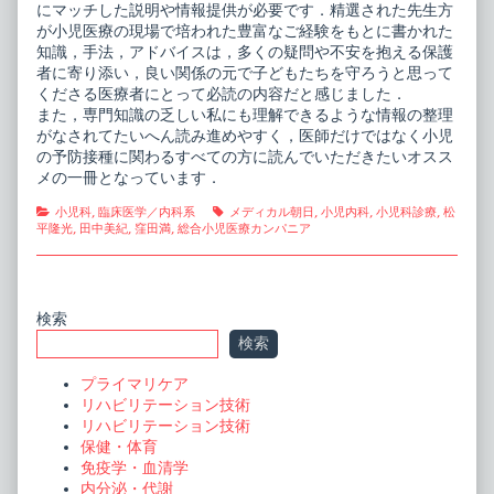
にマッチした説明や情報提供が必要です．精選された先生方
が小児医療の現場で培われた豊富なご経験をもとに書かれた
知識，手法，アドバイスは，多くの疑問や不安を抱える保護
者に寄り添い，良い関係の元で子どもたちを守ろうと思って
くださる医療者にとって必読の内容だと感じました．
また，専門知識の乏しい私にも理解できるような情報の整理
がなされてたいへん読み進めやすく，医師だけではなく小児
の予防接種に関わるすべての方に読んでいただきたいオスス
メの一冊となっています．
Categories
Tags
小児科
,
臨床医学／内科系
メディカル朝日
,
小児内科
,
小児科診療
,
松
平隆光
,
田中美紀
,
窪田満
,
総合小児医療カンパニア
Primary
検索
検索
Sidebar
プライマリケア
リハビリテーション技術
リハビリテーション技術
保健・体育
免疫学・血清学
内分泌・代謝