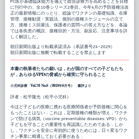
PC医が基礎臨床能力を備えて総合診療力を高めることを目標
ン
総
パ
合
に刊行中の、全10巻シリーズ2巻目。今年4月の予防接種法改
ニ
小
正の最新情報にのっとり、総論でワクチンの基礎知識、在庫
ア
児
管理、接種勧奨・実践法、個別の接種スケジュールの立て
予
医
方、接種ミス回避法、保護者の質問への答え方などを、各論
防
療
接
カ
では各疾患の概説、接種目的・方法、副反応、注意事項を詳
種
ン
しく解説した。
マ
パ
ネ
ニ
朝日新聞出版より転載承諾済み（承諾番号24-2029）
ジ
ア
朝日新聞出版に無断で転載することを禁止します
メ
予
ン
防
ト
接
published
種
本書の執筆者たちの願いは，わが国のすべての子どもたち
on
マ
が，あらゆるVPDの脅威から確実に守られること
ネ
ジ
小児科診療 Vol.76 No.8（2013年8月号） 書評より
メ
ン
ト,
評者：松平隆光（松平小児科）
今ほど子どもの医療に携わる医療関係者が予防接種に関心を
もったことはない．これは，定期接種の種類が増え，ワクチ
ンで防げる病気（vaccine preventable diseases: VPD）から
子どもを守ることの重要性を再認識したためである．しか
し，ワクチンを安全に有効的に使うためには，日々変るワク
チン事業に精通しておく必要がある．