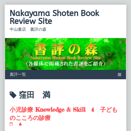
Skip
Nakayama Shoten Book
to
content
Review Site
中山書店 書評の森
Posts
窪田 満
tagged
小児診療 Knowledge & Skill 4 子ども
のこころの診療
小
Read
児
more