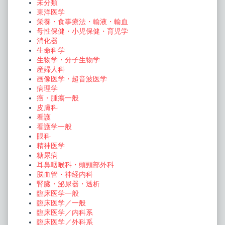
未分類
東洋医学
栄養・食事療法・輸液・輸血
母性保健・小児保健・育児学
消化器
生命科学
生物学・分子生物学
産婦人科
画像医学・超音波医学
病理学
癌・腫瘍一般
皮膚科
看護
看護学一般
眼科
精神医学
糖尿病
耳鼻咽喉科・頭頸部外科
脳血管・神経内科
腎臓・泌尿器・透析
臨床医学一般
臨床医学／一般
臨床医学／内科系
臨床医学／外科系