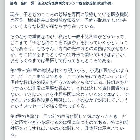
診
posts
評者：窪田 満（国立成育医療研究センター総合診療部 統括部長）
療
by
Knowledge
the
現在、子どものこころの領域を専門に診療している医療機関
&
author
の不足、地域格差は危機的な状況で、予約が取れても1年先
Skill
of
4
小
というような状況が稀ならず存在している。
子
児
ど
診
そのなかで重要なのが、私たち一般小児科医がどうやって、
も
療
どこまで「子どものこころの診療」を担っていくかというこ
の
Knowledge
とであろう。もちろん、専門の先生方との連携は欠かせない
こ
&
こ
Skill
が、そこに至るまでどうやって外来で繋いでいけばよいか、
ろ
4
おそらく今までは手探りで行ってきたところである。
の
子
診
ど
第1章～第2章の総説は様々な視点から、小児科医がどのよう
療
も
にして「ここまではできる、ここから先はできない」という
published
の
on
こ
明確な枠組みの設定を行うかが述べられている。枠組みをど
こ
うするかは非常に重要な視点で、それは決して責任回避では
ろ
ない。できないことを小児科医に求めているのではなく、で
の
きることの限界設定を明確にし、そのなかで対応していこう
診
療,
というメッセージが強く伝わってくる。
第3章の各論は、目の前の患者に関して気になったとき、ど
う対応すべきかを調べるのに役に立つものである。特に初期
対応をどうすればいいのかに関して、具体的に示されてい
る。