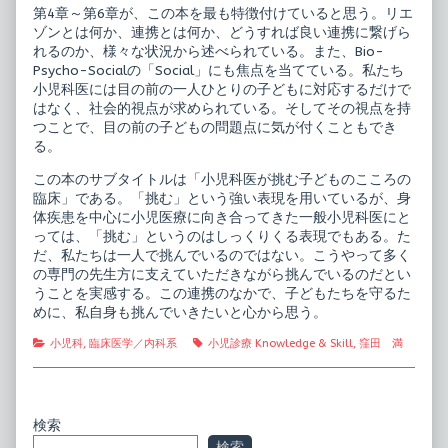
第4章～第6章が、この本を最も特徴付けていると思う。リエ
ゾンとは何か、連携とは何か、どうすれば良い連携に繋げら
れるのか、様々な状況から述べられている。また、Bio-
Psycho-Socialの「Social」にも焦点を当てている。私たち
小児科医には目の前の一人ひとりの子どもに対応するだけで
はなく、社会的視点が求められている。そしてその視点を持
つことで、目の前の子どもの問題点に気が付くこともでき
る。
この本のサブタイトルは「小児科医が挑む子どものこころの
臨床」である。「挑む」という強い表現を用いているが、身
体疾患を中心に小児医療に向き合ってきた一般小児科医にと
っては、「挑む」というのはしっくりくる表現でもある。た
だ、私たちは一人で挑んでいるのではない。こうやって多く
の専門の先生方に支えていただきながら挑んでいるのだとい
うことを実感する。この連携のなかで、子どもたちを守るた
めに、私自身も挑んでいきたいと心から思う。
Categories
Tags
小児科
,
臨床医学／内科系
小児診療 Knowledge & Skill
,
窪田 満
Primary
検索
検索