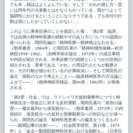
でも本，雑誌はよくよんでいる．そして「かれの感じ方・思
いは同年代の大多数とはかなりちがっている．我がつよくて
協調性にかけるということになりそうである．でも自分の行
動は我にしたがっていくしかない．」
このように著者自身のことを規定した後，「第2章 臨床」
では自身の精神科医療の経験やそのあり方についての認識が
述べられる．岡田氏編の『精神医療―精神病はなおせる』
（勁草書房，1964年）と岡田氏著の『精神科慢性病棟―松沢
病院1958-1962』（岩崎学術出版社，1972年）の成立事情
や内容が紹介される．外来診療での経験といくつかの症例が
紹介される．著者である「かれ」の周辺の人たちが観察さ
れ，その行動が描かれているのが興味深い．そして岡田氏の
論文「病院のなかで考えたこと――臨床精神医学の方法論に
よせて――」（精神神経学雑誌，第64巻，1962年）が再掲
される．
「第3章 社会」では，ライシャワ大使刺傷事件につづく精
神衛生法一部改正に対する反対運動，岡田氏著の『差別の論
理――魔女裁判から保安処分へ』（勁草書房，1972年）の内
容紹介，保安処分への反対と医療観察法への対応などが述べ
られ，岡田氏の論文「精神疾患患者への偏見をつくるもの
――新聞記事の分析――』（社会医学研究，第13巻，1973
年）と「ある一般病院精神科外来における朝鮮人」（日本社