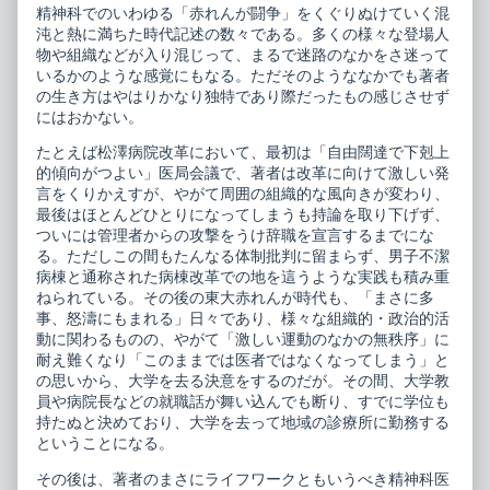
精神科でのいわゆる「赤れんが闘争」をくぐりぬけていく混
沌と熱に満ちた時代記述の数々である。多くの様々な登場人
物や組織などが入り混じって、まるで迷路のなかをさ迷って
いるかのような感覚にもなる。ただそのようななかでも著者
の生き方はやはりかなり独特であり際だったもの感じさせず
にはおかない。
たとえば松澤病院改革において、最初は「自由闊達で下剋上
的傾向がつよい」医局会議で、著者は改革に向けて激しい発
言をくりかえすが、やがて周囲の組織的な風向きが変わり、
最後はほとんどひとりになってしまうも持論を取り下げず、
ついには管理者からの攻撃をうけ辞職を宣言するまでにな
る。ただしこの間もたんなる体制批判に留まらず、男子不潔
病棟と通称された病棟改革での地を這うような実践も積み重
ねられている。その後の東大赤れんが時代も、「まさに多
事、怒濤にもまれる」日々であり、様々な組織的・政治的活
動に関わるものの、やがて「激しい運動のなかの無秩序」に
耐え難くなり「このままでは医者ではなくなってしまう」と
の思いから、大学を去る決意をするのだが。その間、大学教
員や病院長などの就職話が舞い込んでも断り、すでに学位も
持たぬと決めており、大学を去って地域の診療所に勤務する
ということになる。
その後は、著者のまさにライフワークともいうべき精神科医