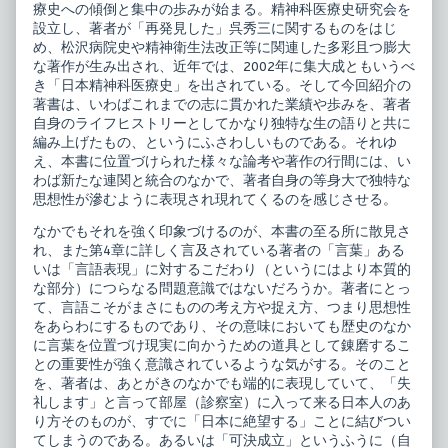
療史への傾倒と集中の歩みが始まる。精神科医療史研究会を
設立し、著者が「再発見した」呉秀三に関するものをはじ
め、松沢病院史や精神衛生法改正等に関連した多彩且つ膨大
な著作が生み出され、近年では、2002年に集大成ともいうべ
き「日本精神科医療史」を出されている。そして今回紹介の
著書は、いわばこれまでの志に貫かれた業績や歩みを、著者
自身のライフヒストリーとしてかなり独特な生の語りと共に
編み上げたもの、というにふさわしいものである。それゆ
え、本書に位置づけられた様々な論考や著作の行間には、い
わば新たな連関と統合のなかで、著者自身の等身大で独特な
思想性が滲むように表現され現れてくるのを感じさせる。
なかでもそれを強く印象づけるのが、本書の至る所に散見さ
れ、また第4章に詳しく言及されている著者の「言葉」ある
いは「言語表現」に対するこだわり（というにはより本質的
な部分）につらなる問題意識ではないだろうか。著者にとっ
て、言語こそがまさにものの考え方や捉え方、つまり思想性
をあらわにするものであり、その意味においても歴史のなか
に言葉を位置づけ現実に向かうための道具として錬磨するこ
との重要性が強く意識されているような気がする。そのこと
を、著者は、あとがきのなかでも端的に表現していて、「失
礼します」と言って部屋（診察室）に入って来る日本人のあ
り方そのものが、すでに「日本に絶望する」ことに結びつい
てしまうのである。あるいは「可決成立」というふうに（自