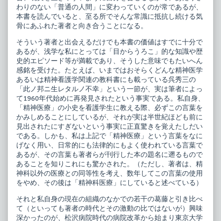
わりのない「普通の人間」に変わっていくのが常であるが、
本書を読んでいると、至る所でそんな常識に抵抗し続ける気
骨にあふれた著者と向き合うことになる。
そういう著者と出会えるだけでも本書の価値はすでに十分で
あるが、浅学な私にとっては「目からうろこ」的な知識や歴
史的エピソード等が満載であり、そうした意味でもたいへん
感銘を受けた。たとえば、いまではおそらくどんな精神医学
あるいは精神看護学関連の教科書にも載っている呉秀三の
「此ノ邦ニ生レタルノ不幸」という一節が、実は筆者によっ
て1960年代始めに再発見されたという事実である。私自身、
「精神医療」の小史を看護学生に教える際、必ずこの言葉を
かみしめることにしているが、それが実は半世紀ほども前に
見出されたにすぎないという事実に正直驚きを覚えたしだい
である。しかも、私は上記で「精神医療」という言葉をなに
げなく用い、日常的にも法律的にもよく使われている言葉で
あるが、その言葉も著者らが刊行した本の題名に遡るもので
あることを知りこれにも驚かされた。（ただし、著者は、精
神科以外の医療との同等性を考え、数年してこの言葉の使用
をやめ、その後は「精神科医療」にしていると述べている）
それと私自身の現在の組織のなかでの若干の葛藤と引き比べ
て（といっても著者の時代とその激動の比ではないが）興味
深かったのが、松沢病院時代の病院改革から始まり東京大学