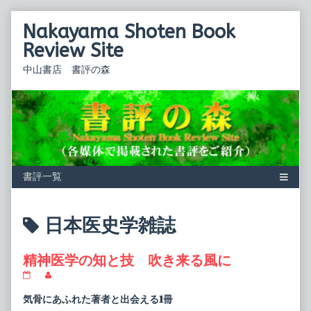
Skip
Nakayama Shoten Book
to
content
Review Site
中山書店 書評の森
Posts
日本医史学雑誌
tagged
精神医学の知と技 吹き来る風に
精
Read
神
more
医
posts
気骨にあふれた著者と出会える1冊
学
by