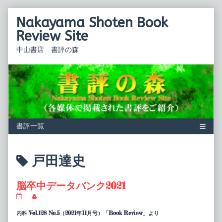
Skip
Nakayama Shoten Book
to
content
Review Site
中山書店 書評の森
Posts
戸田達史
tagged
脳卒中データバンク2021
脳
Read
卒
more
中
posts
内科 Vol.128 No.5（2021年11月号）「Book Review」より
デ
by