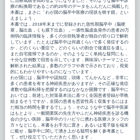
に治療成績を高めるようになりました．そのような脳卒中診
療の転換期であるこの約20年のデータをふんだんに掲載した
本書は，まさに「わが国の脳卒中医療の現状を映す鏡」とい
えましょう．
本書では，2018年末までに登録された急性期脳卒中（脳梗
塞，脳出血，くも膜下出血），一過性脳虚血発作の患者20万
例弱の臨床情報を，多くの分担執筆者が独自の切り口で解析
しています．たとえば脳卒中は何歳くらいで多く発症するの
か，どのくらい重症で，どのくらいの割合で後遺症を遺し，
また自宅復帰できるのか，そのようなごく単純な疑問にも，
十分な症例数で回答を示しています．興味深いテーマごとに
解析された結果は，多数のグラフや表で示されており，視覚
的にもわかりやすいものになっています．
わが国には，脳卒中や認知症，頭痛，てんかんなど，非常に
多くの患者を有する神経疾患がありますが，その正確な発症
者数や臨床転帰を把握するのはなかなか困難です．脳卒中に
おいては，前述した対策基本法に基づく全国患者登録が早晩
始まるそうですが，全国の患者を悉皆性高く収集するにはま
だ相当の時間を要するでしょう．そのような中で脳卒中医家
はもとより，一般開業医の先生方やふだん神経疾患を診る機
会の少ない医師，脳卒中のリハビリに携わる医療スタッフの
方々などにも，本書をお手元に置き，あるいは電子版を端末
に載せ，脳卒中に関して湧き上がる疑問を解く参考書とし
て，ぜひ役立てていただきたく思います．