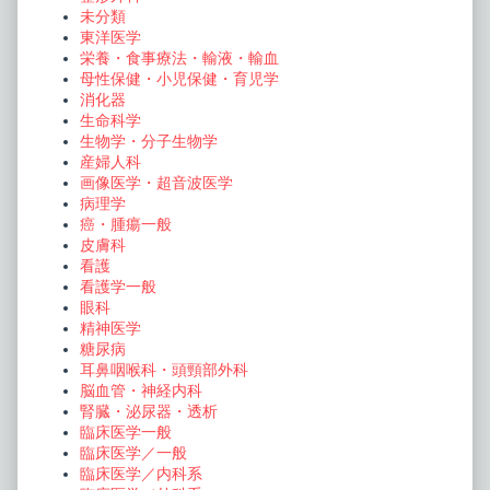
未分類
東洋医学
栄養・食事療法・輸液・輸血
母性保健・小児保健・育児学
消化器
生命科学
生物学・分子生物学
産婦人科
画像医学・超音波医学
病理学
癌・腫瘍一般
皮膚科
看護
看護学一般
眼科
精神医学
糖尿病
耳鼻咽喉科・頭頸部外科
脳血管・神経内科
腎臓・泌尿器・透析
臨床医学一般
臨床医学／一般
臨床医学／内科系