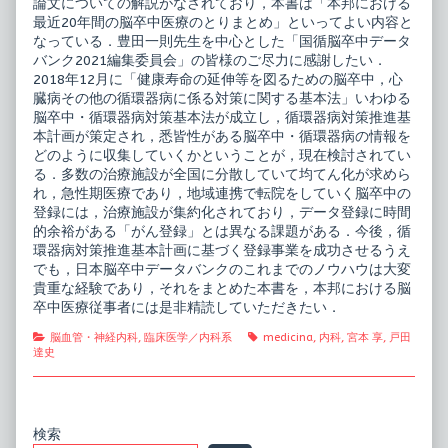
論文についての解説がなされており，本書は「本邦における
最近20年間の脳卒中医療のとりまとめ」といってよい内容と
なっている．豊田一則先生を中心とした「国循脳卒中データ
バンク2021編集委員会」の皆様のご尽力に感謝したい．
2018年12月に「健康寿命の延伸等を図るための脳卒中，心
臓病その他の循環器病に係る対策に関する基本法」いわゆる
脳卒中・循環器病対策基本法が成立し，循環器病対策推進基
本計画が策定され，悉皆性がある脳卒中・循環器病の情報を
どのように収集していくかということが，現在検討されてい
る．多数の治療施設が全国に分散していて均てん化が求めら
れ，急性期医療であり，地域連携で転院をしていく脳卒中の
登録には，治療施設が集約化されており，データ登録に時間
的余裕がある「がん登録」とは異なる課題がある．今後，循
環器病対策推進基本計画に基づく登録事業を成功させるうえ
でも，日本脳卒中データバンクのこれまでのノウハウは大変
貴重な経験であり，それをまとめた本書を，本邦における脳
卒中医療従事者には是非精読していただきたい．
Categories
Tags
脳血管・神経内科
,
臨床医学／内科系
medicina
,
内科
,
宮本 享
,
戸田
達史
Primary
検索