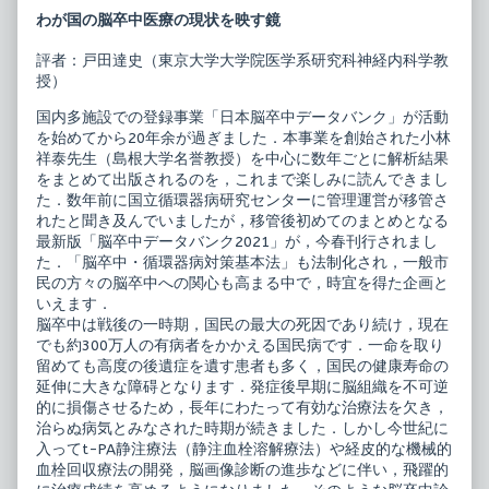
ー
the
わが国の脳卒中医療の現状を映す鏡
タ
author
バ
of
ン
脳
評者：戸田達史（東京大学大学院医学系研究科神経内科学教
ク
卒
授）
2021
中
published
デ
国内多施設での登録事業「日本脳卒中データバンク」が活動
on
ー
を始めてから20年余が過ぎました．本事業を創始された小林
タ
バ
祥泰先生（島根大学名誉教授）を中心に数年ごとに解析結果
ン
をまとめて出版されるのを，これまで楽しみに読んできまし
ク
た．数年前に国立循環器病研究センターに管理運営が移管さ
2021,
れたと聞き及んでいましたが，移管後初めてのまとめとなる
最新版「脳卒中データバンク2021」が，今春刊行されまし
た．「脳卒中・循環器病対策基本法」も法制化され，一般市
民の方々の脳卒中への関心も高まる中で，時宜を得た企画と
いえます．
脳卒中は戦後の一時期，国民の最大の死因であり続け，現在
でも約300万人の有病者をかかえる国民病です．一命を取り
留めても高度の後遺症を遺す患者も多く，国民の健康寿命の
延伸に大きな障碍となります．発症後早期に脳組織を不可逆
的に損傷させるため，長年にわたって有効な治療法を欠き，
治らぬ病気とみなされた時期が続きました．しかし今世紀に
入ってt-PA静注療法（静注血栓溶解療法）や経皮的な機械的
血栓回収療法の開発，脳画像診断の進歩などに伴い，飛躍的