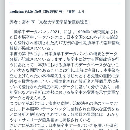
medicina Vol.58 No.9（2021年8月号）「書評」より
評者：宮本 享（京都大学医学部附属病院長）
「脳卒中データバンク2021」には，1999年に研究開始され
た日本脳卒中データバンクに，日本全国の130を超える施設
から登録され蓄積された約17万例の急性期脳卒中の臨床情報
解析が掲載されている．
本書の第1部には，日本脳卒中データバンクの概要とデータ
分析が記載されている．まず，脳卒中に対する医療政策を行
うにあたって，本邦における脳卒中のデータベースがないこ
とが大きな問題であることに20年以上前に注目し，本事業を
立ち上げられた小林祥泰先生をはじめとする先達の慧眼に深
甚なる敬意を表したい．標準化された診断名と評価尺度に基
づいて登録された精度の高いデータに基づく分析であり，経
年変化などの分析は本邦における脳卒中の変遷を示す貴重な
データと考えられる．
つづいて第2部では，疾患や病態，治療法その他のテーマご
とに，日本脳卒中データバンクに登録された膨大な症例をも
とに分析と解説がなされている．各項目の冒頭には，わかり
やすくサマリーが箇条書きに掲載されている．
さいごに第3部では，日本脳卒中データバンクを用いた研究