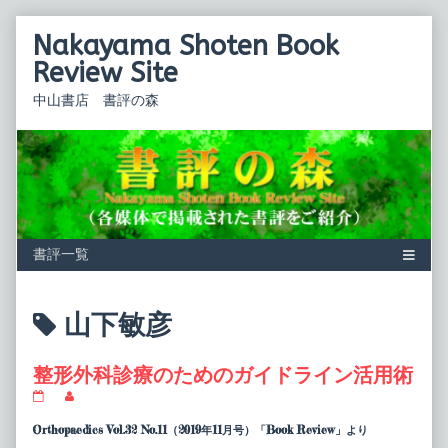
Skip
Nakayama Shoten Book
to
content
Review Site
中山書店 書評の森
Posts
山下敏彦
tagged
整形外科診療のためのガイドライン活用術
整
Read
形
more
外
posts
Orthopaedics Vol.32 No.11（2019年11月号）「Book Review」より
科
by