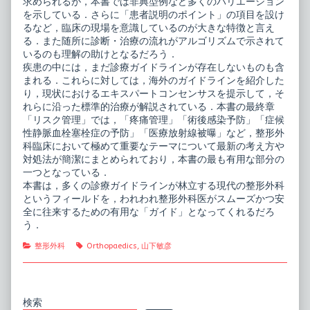
求められるが，本書では非典型例など多くのバリエーション
を示している．さらに「患者説明のポイント」の項目を設け
るなど，臨床の現場を意識しているのが大きな特徴と言え
る．また随所に診断・治療の流れがアルゴリズムで示されて
いるのも理解の助けとなるだろう．
疾患の中には，まだ診療ガイドラインが存在しないものも含
まれる．これらに対しては，海外のガイドラインを紹介した
り，現状におけるエキスパートコンセンサスを提示して，そ
れらに沿った標準的治療が解説されている．本書の最終章
「リスク管理」では，「疼痛管理」「術後感染予防」「症候
性静脈血栓塞栓症の予防」「医療放射線被曝」など，整形外
科臨床において極めて重要なテーマについて最新の考え方や
対処法が簡潔にまとめられており，本書の最も有用な部分の
一つとなっている．
本書は，多くの診療ガイドラインが林立する現代の整形外科
というフィールドを，われわれ整形外科医がスムーズかつ安
全に往来するための有用な「ガイド」となってくれるだろ
う．
Categories
Tags
整形外科
Orthopaedics
,
山下敏彦
Primary
検索