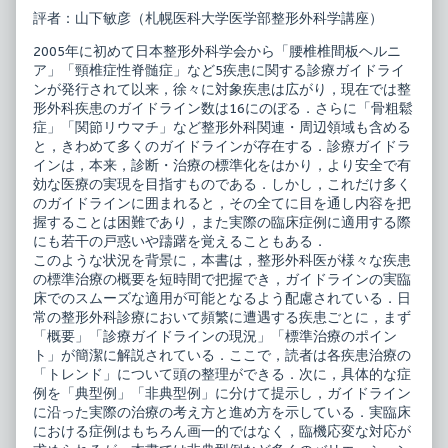
診
the
評者：山下敏彦（札幌医科大学医学部整形外科学講座）
療
author
の
of
2005年に初めて日本整形外科学会から「腰椎椎間板ヘルニ
た
整
め
形
ア」「頸椎症性脊髄症」など5疾患に関する診療ガイドライ
の
外
ンが発行されて以来，徐々に対象疾患は広がり，現在では整
ガ
科
形外科疾患のガイドライン数は16にのぼる．さらに「骨粗鬆
イ
診
症」「関節リウマチ」など整形外科関連・周辺領域も含める
ド
療
ラ
の
と，きわめて多くのガイドラインが存在する．診療ガイドラ
イ
た
インは，本来，診断・治療の標準化をはかり，より安全で有
ン
め
効な医療の実現を目指すものである．しかし，これだけ多く
活
の
のガイドラインに囲まれると，その全てに目を通し内容を把
用
ガ
術
イ
握することは困難であり，また実際の臨床症例に適用する際
published
ド
にも若干の戸惑いや躊躇を覚えることもある．
on
ラ
このような状況を背景に，本書は，整形外科医が様々な疾患
イ
の標準治療の概要を短時間で把握でき，ガイドラインの実臨
ン
活
床でのスムーズな適用が可能となるよう配慮されている．日
用
常の整形外科診療において頻繁に遭遇する疾患ごとに，まず
術,
「概要」「診療ガイドラインの現況」「標準治療のポイン
ト」が簡潔に解説されている．ここで，読者は各疾患治療の
「トレンド」について頭の整理ができる．次に，具体的な症
例を「典型例」「非典型例」に分けて提示し，ガイドライン
に沿った実際の治療の考え方と進め方を示している．実臨床
における症例はもちろん画一的ではなく，臨機応変な対応が