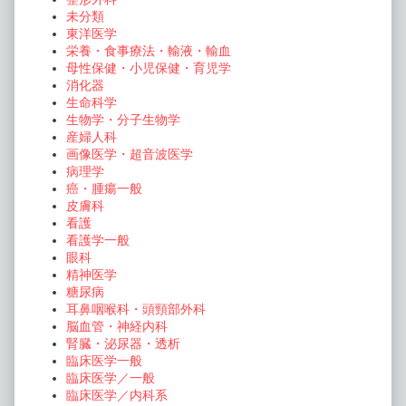
未分類
東洋医学
栄養・食事療法・輸液・輸血
母性保健・小児保健・育児学
消化器
生命科学
生物学・分子生物学
産婦人科
画像医学・超音波医学
病理学
癌・腫瘍一般
皮膚科
看護
看護学一般
眼科
精神医学
糖尿病
耳鼻咽喉科・頭頸部外科
脳血管・神経内科
腎臓・泌尿器・透析
臨床医学一般
臨床医学／一般
臨床医学／内科系