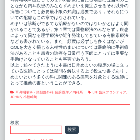
とながら内耳疾患のみならずめまいを発症させるそれ以外の
病態についても必要最小限の知識は必要であり，それらにつ
いての配慮もこの章ではなされている。
めまいは診断ができても治療がないのではないかとはよく聞
かれることであるが，第４章では薬物療法のみならず，疾患
によって異なる理学療法や近年発達してきている有酸素療法
なども書かれている。また，頻度は必ずしも多くはないが
QOLを大きく損じる末梢性めまいについては最終的に手術療
法があることも患者の診療を日常行う医師にとっては重要な
手助けとなっていることも事実であろう。
以上，述べてきたように本書は日常めまいの臨床の場に立っ
ている医師にとっては疑問を解決する上で役立つ書であり，
めまいという多くの科に関連のある疾患を対象とする医師に
とって推薦の書ということができる。
Categories
Tags
耳鼻咽喉科・頭頸部外科
,
臨床医学／内科系
ENT臨床フロンティア
,
JOHNS
,
小松崎篤
Primary
検索
検索
Sidebar