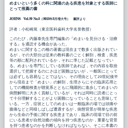
床
posts
めまいという多くの科に関連のある疾患を対象とする医師に
フ
by
とって推薦の書
ロ
the
ン
author
JOHNS Vol.29 No.3（2013年3月増大号） 書評より
テ
of
ィ
ENT
ア
臨
評者：小松崎篤（東京医科歯科大学名誉教授）
め
床
ま
フ
このたび，内藤泰先生専門編集の『めまいを見分ける・治療
い
ロ
する』を通読する機会があった。
を
ン
見
テ
めまいに関するこの種の著書は現在まで数多く出版されてい
分
ィ
るが，その大部分は従来の教科書のごとく解剖，検査，疾患
け
ア
等の順に配列されているか，それに準じた記載となってい
る・
め
る。めまいを専門にしている医師であれば，その内容を取捨
治
ま
療
い
選択して把握するのにさほど困難はないが，一般医にとって
す
を
は必ずしも容易なことではない。その理由として20世紀後半
る
見
から現在まで「めまい」の解剖，生理さらにその臨床応用と
published
分
しての機能検査が聴覚系とともに飛躍的に進歩してめまいの
on
け
る・
病態解明に大きく貢献しているが，それは同時に読者にとっ
治
て十分理解することがより困難になっていることも意味して
療
いる。一方，症状としてのめまいは一般臨床の場では頭痛や
す
腹痛などと同様しばしば遭遇するが，病態背景が簡単な疾患
る,
から生命の予後に関する疾患まであり，臨床の現場で目の前
にいる患者が自然治癒の傾向を持つ疾患なのか，重要な背景
を持つ患者なのかを判断しなければならない。そこに本書の