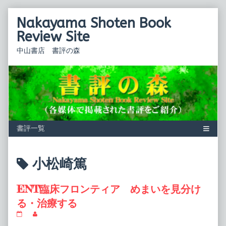
Skip
Nakayama Shoten Book
to
content
Review Site
中山書店 書評の森
Posts
小松崎篤
tagged
ENT臨床フロンティア めまいを見分け
る・治療する
ENT
Read
臨
more