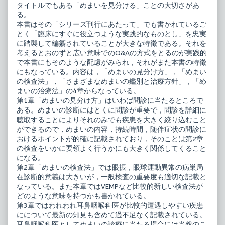
タイトルでもある「めまいを見分ける」ことの大切さがあ
る。
本書はその「シリーズ刊行にあたって」でも書かれているご
とく「臨床にすぐに役立つような実践的なものとし」を忠実
に踏襲して編纂されていることが大きな特徴である。それを
考えるとおのずと広い意味でのQ&Aの方式をとるのが実践的
で本書にもそのような配慮がみられ，それがまた本書の特徴
にもなっている。内容は，「めまいの見分け方」，「めまい
の検査法」，「さまざまなめまいの鑑別と治療方針」，「め
まいの治療法」の4章からなっている。
第1章「めまいの見分け方」はいわば問診に当たるところで
ある。めまいの診断にはとくに問診が重要で，問診を詳細に
聴取することによりそれのみでも疾患を大きく絞り込むこと
ができるので，めまいの内容，持続時間，随伴症状の問診に
おけるポイントが的確に記載されており，そのことは第2章
の検査をいかに要領よく行うかにも大きく関係してくること
になる。
第2章「めまいの検査法」では眼振，眼球運動異常の病巣局
在診断的意義は大きいが，一般検査の重要度も適切な記載と
なっている。また本章ではVEMPなど比較的新しい検査法が
どのような意味を持つかも書かれている。
第3章ではわれわれ耳鼻咽喉科医が比較的遭遇しやすい疾患
にについて最新の知見も含めて過不足なく記載されている。
耳鼻咽喉科医としてめまいの診療に当たる場合には当然のこ