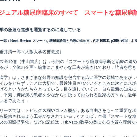
agged
ジュアル糖尿病臨床のすべて スマートな糖尿病
Read
more
posts
学の急速な進歩を通覧するのに適している
by
the
郎：Book Review スマートな糖尿病診断と治療の進め方，内科109(2), p.360, 2012
author
of
ヴ
垂井清一郎（大阪大学名誉教授）
ィ
ジ
ズ全10巻（中山書店）は，今回の『スマートな糖尿病診断と治療の進め
ュ
るが，全体の企画・編集にこまやかな工夫が施されており，読者を惹き
ア
ル
病学」は，さまざまな分野の知識を包含する広い医学の領域であるが，
糖
イルをとらず，ことに大切で，最近注目されているところに次々にスポ
尿
病
げるというかたちをとっている．目を通していくと，自ら最新の知見に
臨
．平素，糖尿病の患者を少なからず扱っておられる医家の方々も，近年
床
いるであろう．
の
す
リーズでは，トピックス欄やコラム欄が，ある自由さをもって重要なポ
べ
て
も提供されるよう工夫がなされている．たとえば，本書『スマートな糖
ス
A1cの国際標準化」などの記述は，HbA1cの数字の奥にある本質を理解
マ
ー
ト