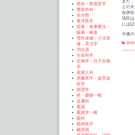
また，
治
救命・救急医学
療
との大
整形外科
の
合併症
進
未分類
項目は
め
東洋医学
には記
方
栄養・食事療法・
publi
輸液・輸血
on
今後の
母性保健・小児保
Cate
糖尿
健・育児学
消化器
生命科学
生物学・分子生物
学
産婦人科
画像医学・超音波
医学
病理学
癌・腫瘍一般
皮膚科
看護
看護学一般
眼科
精神医学
糖尿病