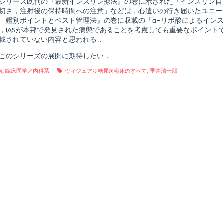
シリーズ既刊の『最新インスリン療法』の巻に示された「インスリン自
な
糖
切さ，注射後の保持時間への注意」などは，心遣いの行き届いたユニー
尿
―鑑別ポイントとベスト管理法』の巻に収載の「α-リポ酸によるインス
病
，IASが本邦で発見された病態であることを考慮しても重要なポイント
診
載されていない内容と思われる．
断
shed
と
治
このシリーズの展開に期待したい．
療
の
gories
Tags
病
,
臨床医学／内科系
ヴィジュアル糖尿病臨床のすべて
,
垂井清一郎
進
め
方,