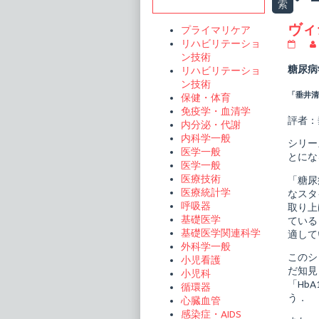
Sidebar
索
t
ヴィ
プライマリケア
リハビリテーショ
ヴ
ィ
ン技術
ジ
糖尿病
リハビリテーショ
ュ
ン技術
ア
「垂井清一
保健・体育
ル
糖
免疫学・血清学
尿
評者：
内分泌・代謝
病
内科学一般
臨
シリー
床
医学一般
とにな
の
医学一般
す
医療技術
「糖尿
べ
医療統計学
なスタ
て
ス
呼吸器
取り上
マ
基礎医学
ている
ー
基礎医学関連科学
適して
ト
外科学一般
な
このシ
糖
小児看護
尿
だ知見
小児科
病
「Hb
循環器
診
う．
心臓血管
断
と
感染症・AIDS