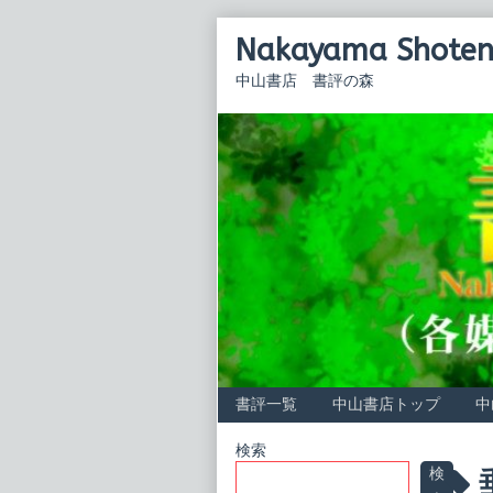
Skip
Nakayama Shoten 
to
content
中山書店 書評の森
書評一覧
中山書店トップ
中
Primary
検索
P
検