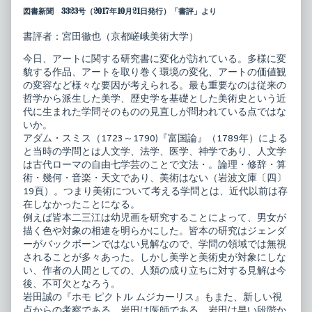
図書新聞 3323号（2017年10月21日発行）「書評」より
書評者：宮田徹也（京都嵯峨美術大学）
今日、アートに関する研究書に変化が訪れている。多様に変
貌する作品、アートを取り巻く環境の変化、アートの価値観
の変容など様々な要因が考えられる。最も重要なのは従来の
哲学から派生した美学、歴史学を基礎とした美術史という近
代に生まれた学問そのものの見直しが問われている点ではな
いか。
アダム・スミス（1723～1790)『富国論』（1789年）による
と当時の学問とは人文学、法学、医学、神学であり、人文学
は古代ローマの自由七学芸のことで文法・。論理・修辞・算
術・幾何・音楽・天文であり、美術はない（岩波文庫〔四〕
19頁）。つまり美術について考える学問とは、近代以前は存
在しなかったことになる。
例えば皆本二三江は幼児画を研究することによって、男女が
描く色や対象の相違を明らかにした。皆本の研究はジェンダ
ーがバックボーンではない見解なので、学問の領域では無視
されることが多々あった。しかし美学と美術史が対象にしな
い、作者の人間としての、人類の成り立ちに対する見解は今
後、不可欠となろう。
岩田誠の『ホモ ピクトル ムジカーリス』もまた、新しい視
点からの考察である。岩田は医師である。岩田は早い段階か