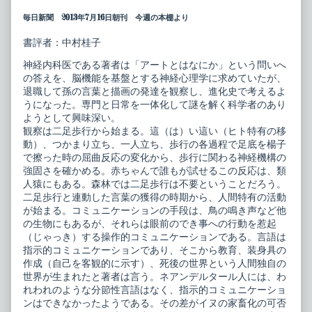
毎日新聞 2013年7月16日朝刊 今週の本棚より
書評者：中村桂子
神経内科医である著者は「アートとはなにか」という問いへ
の答えを、脳機能を基盤とする神経心理学に求めていたが、
退職して孫の言葉と描画の発達を観察し、進化史で考えるよ
うになった。専門と日常を一体化して謎を解く科学者のあり
ようとして興味深い。
観察は二足歩行から始まる。這（は）い這い（ヒト特有の移
動）、つかまり立ち、一人立ち、歩行の各過程で足底を楊子
で擦った時の屈曲反応の変化から、歩行に関わる神経機構の
強固さを確かめる。赤ちゃんで誰もが試せるこの反応は、類
人猿にもある。森林では二足歩行は不要ということだろう。
二足歩行と連動した言葉の獲得の時期から、人間特有の活動
が始まる。コミュニケーションの手段は、鳥の鳴き声など他
の生物にもあるが、それらは眼前のでき事への行動を惹起
（じゃっき）する操作的コミュニケーションである。言語は
指示的コミュニケーションであり、そこから教育、装身具の
作成（自己を客観的に示す）、死後の世界という人間独自の
世界が生まれたと著者は言う。ネアンデルタール人には、わ
れわれのような分節性言語はなく、指示的コミュニケーショ
ンはできなかったようである。その差がイヌの家畜化の可否