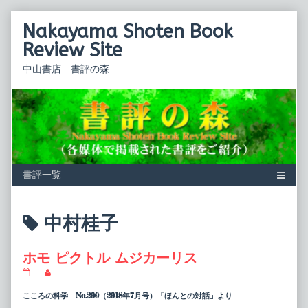
Skip
Nakayama Shoten Book
to
content
Review Site
中山書店 書評の森
Posts
中村桂子
tagged
ホモ ピクトル ムジカーリス
ホ
Read
モ
more
ピ
posts
こころの科学 No.200（2018年7月号）「ほんとの対話」より
ク
by