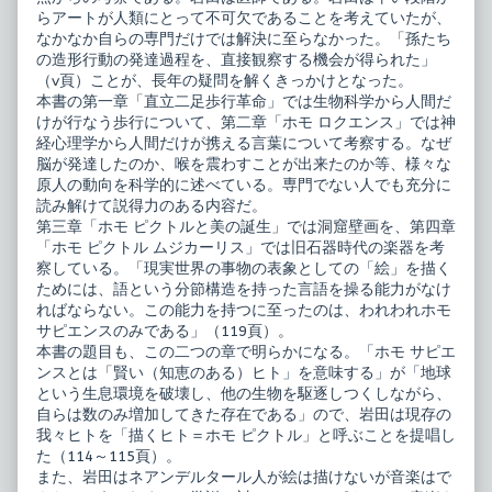
らアートが人類にとって不可欠であることを考えていたが、
なかなか自らの専門だけでは解決に至らなかった。「孫たち
の造形行動の発達過程を、直接観察する機会が得られた」
（v頁）ことが、長年の疑問を解くきっかけとなった。
本書の第一章「直立二足歩行革命」では生物科学から人間だ
けが行なう歩行について、第二章「ホモ ロクエンス」では神
経心理学から人間だけが携える言葉について考察する。なぜ
脳が発達したのか、喉を震わすことが出来たのか等、様々な
原人の動向を科学的に述べている。専門でない人でも充分に
読み解けて説得力のある内容だ。
第三章「ホモ ピクトルと美の誕生」では洞窟壁画を、第四章
「ホモ ピクトル ムジカーリス」では旧石器時代の楽器を考
察している。「現実世界の事物の表象としての「絵」を描く
ためには、語という分節構造を持った言語を操る能力がなけ
ればならない。この能力を持つに至ったのは、われわれホモ
サピエンスのみである」（119頁）。
本書の題目も、この二つの章で明らかになる。「ホモ サピエ
ンスとは「賢い（知恵のある）ヒト」を意味する」が「地球
という生息環境を破壊し、他の生物を駆逐しつくしながら、
自らは数のみ増加してきた存在である」ので、岩田は現存の
我々ヒトを「描くヒト＝ホモ ピクトル」と呼ぶことを提唱し
た（114～115頁）。
また、岩田はネアンデルタール人が絵は描けないが音楽はで