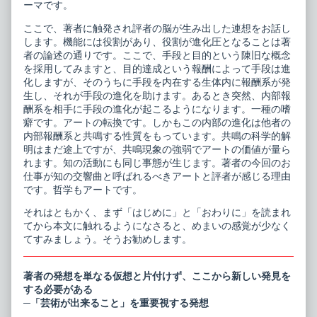
ーマです。
ここで、著者に触発され評者の脳が生み出した連想をお話し
します。機能には役割があり、役割が進化圧となることは著
者の論述の通りです。ここで、手段と目的という陳旧な概念
を採用してみますと、目的達成という報酬によって手段は進
化しますが、そのうちに手段を内在する生体内に報酬系が発
生し、それが手段の進化を助けます。あるとき突然、内部報
酬系を相手に手段の進化が起こるようになります。一種の嗜
癖です。アートの転換です。しかもこの内部の進化は他者の
内部報酬系と共鳴する性質をもっています。共鳴の科学的解
明はまだ途上ですが、共鳴現象の強弱でアートの価値が量ら
れます。知の活動にも同じ事態が生じます。著者の今回のお
仕事が知の交響曲と呼ばれるべきアートと評者が感じる理由
です。哲学もアートです。
それはともかく、まず「はじめに」と「おわりに」を読まれ
てから本文に触れるようになさると、めまいの感覚が少なく
てすみましょう。そうお勧めします。
著者の発想を単なる仮想と片付けず、ここから新しい発見を
する必要がある
─「芸術が出来ること」を重要視する発想