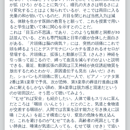
が拡（ひろ）がることに気づく。瞳孔の大きさは明るさによ
り変化することはよく知られているが、そこでは両目に入る
光量の和が効いているのだ。片目を閉じれば当然入力は減
る。体験を生かす医師の教育をと願って、これを授業で用い
ると学生は驚いて体に関心を示すとのことだ。
これは「目玉の不思議」であり、このような観察と洞察が30
話並んでいる。どれも専門知識と日常の眼が合体した面白さ
がある。「片頭痛は脳の病気？」には、突然の頭痛にこれで
頭を縛るようにとデスデモナにハンカチを渡されるオセロが
登場する。片頭痛は、拡張した動脈が三叉（さんさ）神経を
引っ張って起こるので、縛って血流を減らすのがよいと説明
できる。最近、動脈拡張の原因は三叉神経が炎症誘起物質を
放出するためとわかり、原因遺伝子も見出（みいだ）され
た。ショパンも片頭痛に苦しんだ一人で、ピアノ・ソナタ第
2番は第1楽章で予兆、次が恐怖、第3楽章の葬送行進曲は痛
みに耐えるしかない諦め、第4楽章は脱力感と混迷だという
のが岩田説だ。そう思って聴いてみよう。
「“むせ”れば安全」も紹介したい。人体で最もスリルに富ん
だところは「咽頭（いんとう）」だとのこと。気道と食物道
が交差する咽頭が、人間では言葉を話す能力と引き換えに誤
嚥（ごえん）を起こす構造になり、窒息の危険を抱え込ん
だ。これを避けるのが“むせ”である。高齢者の死因として多
い肺炎は、唾液が気道に入っても、むせて咳（せき）で追い