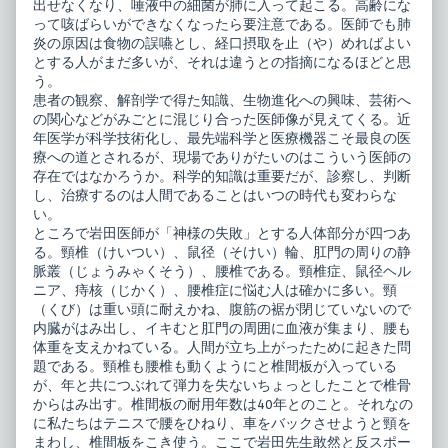
出せなくなり、唾液中の細菌が肺に入って起こる。高齢にな
って咳ばらいができなくなったら要注意である。医師でも肺
炎の原因は食物の誤嚥とし、経口摂取を止（や）めればよい
とする人がまだ多いが、それは違うとの指摘になるほどと思
う。
患者の観察、解剖学で得た知識、生物進化への興味、芸術へ
の関心などがみごとに混じり合った医師像が見えてくる。近
年医学が科学技術化し、最先端科学と医療機器こそ最良の医
療への道とされるが、現場でありがたいのはこういう医師の
存在ではなかろうか。科学的知識は重要だが、診察し、判断
し、治療するのは人間であることはいつの時代も変わらな
い。
ところで岩田医師が「神様の失敗」とする人体部分が四つあ
る。頸椎（けいつい）、鼠径（そけい）輪、肛門の周りの静
脈叢（じょうみゃくそう）、腰椎である。頸椎症、鼠径ヘル
ニア、痔核（じかく）、腰椎症に悩む人は確かに多い。頸
（くび）は重い頭に耐えかね、腹筋の裾が閉じていないので
内臓がはみ出し、イキむと肛門の周囲に血液が集まり、腰も
体重を支えかねている。人間が立ち上がったために起きた問
題である。頸椎も腰椎も動くようにと椎間板が入っている
が、年と共につぶれて弾力を失ないちょっとしたことで椎骨
からはみ出す。椎間板の耐用年数は40年とのこと。それなの
に私たちはテニスで腰をひねり、車をバックさせようと頸を
まわし、椎間板をこき使う。ここで岩田先生敢然と反スポー