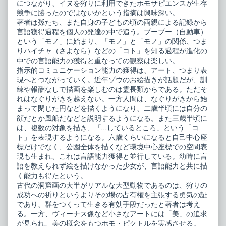
につながり、イヌを狩りに利用できたホモサピエンスが生存
競争に勝ったのではないかという指摘は興味深い。
著者は孫たち、また自身の子どもの頃の両親による記録から
言語獲得過程を個人の発達の中で追う。ブーブー（自動車）
という「モノ」に始まり、「モノ」と「モノ」の関係、つま
りハイチャ（さよなら）などの「コト」を知る過程が進化の
中での言語能力の獲得と重なっての観察は楽しい。
指示的コミュニケーション能力の獲得は、アート、つまり表
現へとつながっていく。近年ゾウのお絵描きが話題だが、訓
練や報酬なしで描画を楽しむのは霊長類からである。ただそ
れはなぐりがきを越えない。一方人間は、なぐりがきから始
まって閉じた円などを描くようになり、二歳半頃には自分の
顔だとか風船だなどと説明するようになる。また三歳半頃に
は、複数の対象を描き、「…しているところ」という「コ
ト」を表現するようになる。六歳くらいになると自己中心座
標だけでなく、公園全体を描くなど環境中心座標での空間表
現も生まれ、これは言語能力獲得と並行している。幼時に言
語を教えられず絵を描けなかった少女が、言語能力と共に描
く能力も得たという。
古代の洞窟画の大半がリアルな大型動物であるのは、狩りの
成功への祈りというよりその場の占有権を主張する勇気の証
であり、群をつくって生きる有効手段だったと著者は考え
る。一方、ヴィーナス像など小さなアートには「美」の追求
が見られ、美の概念をもつホモ・ピクトルを実感させる。