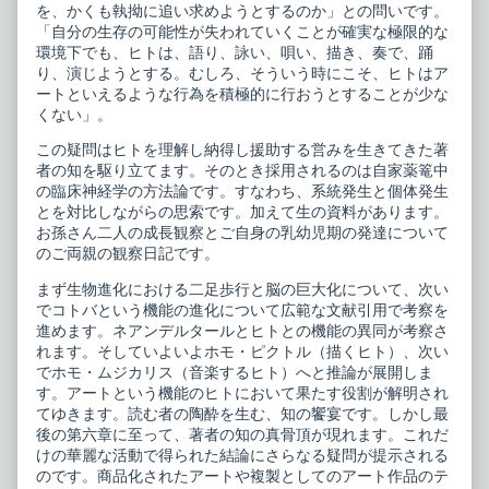
を、かくも執拗に追い求めようとするのか」との問いです。
「自分の生存の可能性が失われていくことが確実な極限的な
環境下でも、ヒトは、語り、詠い、唄い、描き、奏で、踊
り、演じようとする。むしろ、そういう時にこそ、ヒトはア
ートといえるような行為を積極的に行おうとすることが少な
くない」。
この疑問はヒトを理解し納得し援助する営みを生きてきた著
者の知を駆り立てます。そのとき採用されるのは自家薬篭中
の臨床神経学の方法論です。すなわち、系統発生と個体発生
とを対比しながらの思索です。加えて生の資料があります。
お孫さん二人の成長観察とご自身の乳幼児期の発達について
のご両親の観察日記です。
まず生物進化における二足歩行と脳の巨大化について、次い
でコトバという機能の進化について広範な文献引用で考察を
進めます。ネアンデルタールとヒトとの機能の異同が考察さ
れます。そしていよいよホモ・ピクトル（描くヒト）、次い
でホモ・ムジカリス（音楽するヒト）へと推論が展開しま
す。アートという機能のヒトにおいて果たす役割が解明され
てゆきます。読む者の陶酔を生む、知の饗宴です。しかし最
後の第六章に至って、著者の知の真骨頂が現れます。これだ
けの華麗な活動で得られた結論にさらなる疑問が提示される
のです。商品化されたアートや複製としてのアート作品のテ