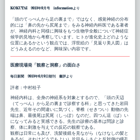
尻
author
KOKUTAI 2013年9月号 informationより
尾
of
ま
鼻
で
の
「頭のてっぺんから足の裏まで」ではなく、感覚神経の分布
神
先
的には「鼻の先から尻尾まで」をみる神経内科医である著者
経
か
が、神経内科と同様に興味をもつ生物学全般について神経症
内
ら
科
尻
候学的見地から考察しています。ヒトが進化史上どのような
医
尾
位置にあるかという観点では、浮世絵の「見返り美人図」は
の
ま
どうみえるのかなど、興味深い内容です。
生
で
物
神
学
経
published
内
医療現場発「観察と洞察」の面白さ
on
科
医
毎日新聞 2013年6月9日朝刊 書評より
の
生
評者：中村桂子
物
学,
神経内科は、全身の神経系を対象とするので、「頭の天辺
（てっぺん）から足の裏まで診察する科」と思ってきた岩田
先生、近年その間違いに気づく。脊椎（せきつい）動物の先
端は鼻、最後尾は尻尾（しっぽ）なのだ。四つん這（ば）い
になってみると実感できる。先生の診療の基本は問診と診
察、体に刺激を与えての反応の観察である。
観察は日常にも及び、洗髪後鏡を見ながら（なけなしの髪と
あるが、それはどうでもよい）片目をふさぐと反対側の瞳孔