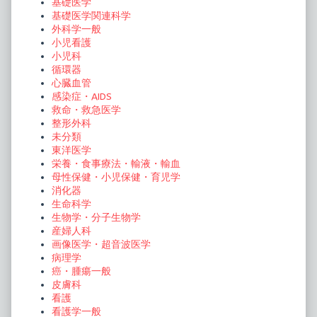
基礎医学
基礎医学関連科学
外科学一般
小児看護
小児科
循環器
心臓血管
感染症・AIDS
救命・救急医学
整形外科
未分類
東洋医学
栄養・食事療法・輸液・輸血
母性保健・小児保健・育児学
消化器
生命科学
生物学・分子生物学
産婦人科
画像医学・超音波医学
病理学
癌・腫瘍一般
皮膚科
看護
看護学一般