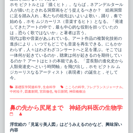
ホモ ピクトルとは「描くヒト」。ならば，ネアンデルタール
人が描いたとされる洞窟画をどう捉えるべきか？ 絵画洞窟
に足を踏み入れ，私たちの祖先はいよいよ歌い，踊り，奏で
始める，ホモ ムジカーリス（音楽するヒト）となる。「発達
してきたアートの中で，最も中心的な役割を担っていたの
は，恐らく歌ではないか」と著者は言う。
現代は歌や音楽があふれている。アート作品の複製化技術の
進歩により，いつでもどこでも音楽を再生できる。にもかか
わらず，人々はわざわざコンサートへと足を運ぶ。そこでは
一体何が起きているのか，聴衆は何が起きるのを期待してい
るのか？ アートはヒトの本能である。「霊長類の進化史から
人類発達史へという時間軸」を飛び出し，ホモ ピクトル ム
ジカーリスなるアーティスト（表現者）の誕生と，そして
今。
Categories
Tags
基礎医学関連科学
,
生命科学
こころの科学
,
フレグランスジャーナル
,
中村桂子
,
図書新聞
,
宮田徹也
,
毎日新聞
,
神田橋條治
鼻の先から尻尾まで 神経内科医の生物学
鼻
Read
の
more
先
posts
浮世絵の「見返り美人図」はどうみえるのかなど、興味深い
か
by
内容
ら
the