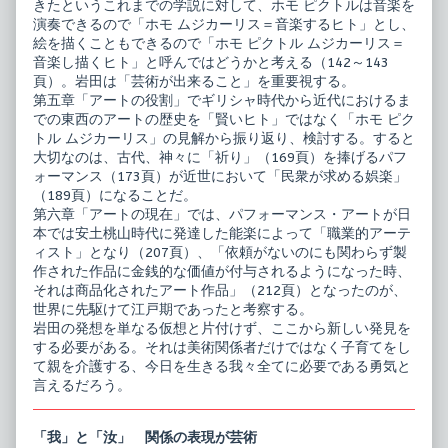
きたというこれまでの学説に対して、ホモ ピクトルは音楽を
演奏できるので「ホモ ムジカーリス＝音楽するヒト」とし、
絵を描くこともできるので「ホモ ピクトル ムジカーリス＝
音楽し描くヒト」と呼んではどうかと考える（142～143
頁）。岩田は「芸術が出来ること」を重要視する。
第五章「アートの役割」でギリシャ時代から近代におけるま
での東西のアートの歴史を「賢いヒト」ではなく「ホモ ピク
トル ムジカーリス」の見解から振り返り、検討する。すると
大切なのは、古代、神々に「祈り」（169頁）を捧げるパフ
ォーマンス（173頁）が近世において「民衆が求める娯楽」
（189頁）になることだ。
第六章「アートの現在」では、パフォーマンス・アートが日
本では安土桃山時代に発達した能楽によって「職業的アーテ
ィスト」となり（207頁）、「依頼がないのにも関わらず製
作された作品に金銭的な価値が付与されるようになった時、
それは商品化されたアート作品」（212頁）となったのが、
世界に先駆けて江戸期であったと考察する。
岩田の発想を単なる仮想と片付けず、ここから新しい発見を
する必要がある。それは美術関係者だけではなく子育てをし
て親を介護する、今日を生きる我々全てに必要である勇気と
言えるだろう。
「我」と「汝」 関係の表現が芸術