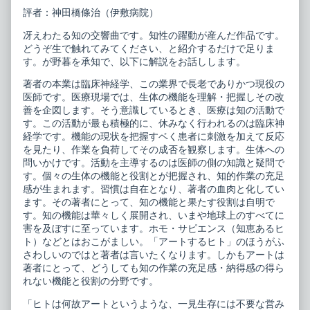
ト
the
評者：神田橋條治（伊敷病院）
ル
author
ム
of
冴えわたる知の交響曲です。知性の躍動が産んだ作品です。
ジ
ホ
カ
モ
どうぞ生で触れてみてください、と紹介するだけで足りま
ー
ピ
す。が野暮を承知で、以下に解説をお話しします。
リ
ク
ス
ト
著者の本業は臨床神経学、この業界で長老でありかつ現役の
published
ル
医師です。医療現場では、生体の機能を理解・把握しその改
on
ム
善を企図します。そう意識しているとき、医療は知の活動で
ジ
カ
す。この活動が最も積極的に、休みなく行われるのは臨床神
ー
経学です。機能の現状を把握すベく患者に刺激を加えて反応
リ
を見たり、作業を負荷してその成否を観察します。生体への
ス,
問いかけです。活動を主導するのは医師の側の知識と疑問で
す。個々の生体の機能と役割とが把握され、知的作業の充足
感が生まれます。習慣は自在となり、著者の血肉と化してい
ます。その著者にとって、知の機能と果たす役割は自明で
す。知の機能は華々しく展開され、いまや地球上のすべてに
害を及ぼすに至っています。ホモ・サピエンス（知恵あるヒ
ト）などとはおこがましい。「アートするヒト」のほうがふ
さわしいのではと著者は言いたくなります。しかもアートは
著者にとって、どうしても知の作業の充足感・納得感の得ら
れない機能と役割の分野です。
「ヒトは何故アートというような、一見生存には不要な営み