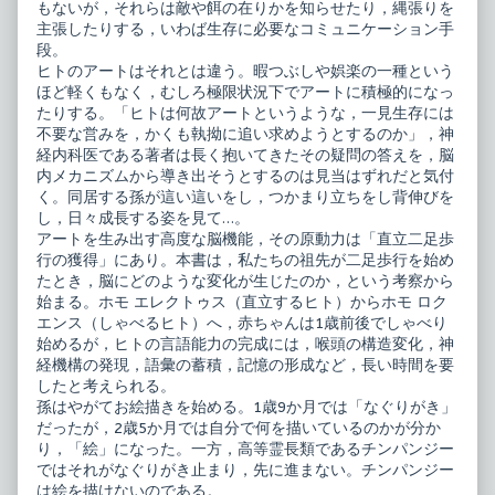
もないが，それらは敵や餌の在りかを知らせたり，縄張りを
主張したりする，いわば生存に必要なコミュニケーション手
段。
ヒトのアートはそれとは違う。暇つぶしや娯楽の一種という
ほど軽くもなく，むしろ極限状況下でアートに積極的になっ
たりする。「ヒトは何故アートというような，一見生存には
不要な営みを，かくも執拗に追い求めようとするのか」，神
経内科医である著者は長く抱いてきたその疑問の答えを，脳
内メカニズムから導き出そうとするのは見当はずれだと気付
く。同居する孫が這い這いをし，つかまり立ちをし背伸びを
し，日々成長する姿を見て…。
アートを生み出す高度な脳機能，その原動力は「直立二足歩
行の獲得」にあり。本書は，私たちの祖先が二足歩行を始め
たとき，脳にどのような変化が生じたのか，という考察から
始まる。ホモ エレクトゥス（直立するヒト）からホモ ロク
エンス（しゃべるヒト）へ，赤ちゃんは1歳前後でしゃべり
始めるが，ヒトの言語能力の完成には，喉頭の構造変化，神
経機構の発現，語彙の蓄積，記憶の形成など，長い時間を要
したと考えられる。
孫はやがてお絵描きを始める。1歳9か月では「なぐりがき」
だったが，2歳5か月では自分で何を描いているのかが分か
り，「絵」になった。一方，高等霊長類であるチンパンジー
ではそれがなぐりがき止まり，先に進まない。チンパンジー
は絵を描けないのである。