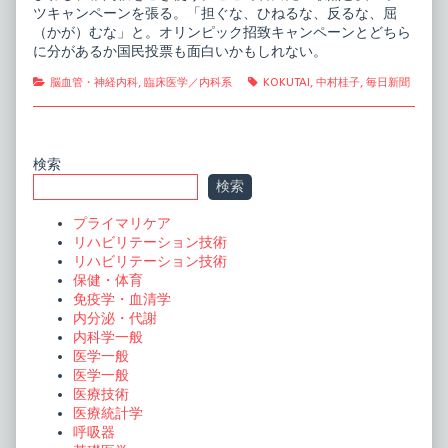
ツキャンペーンを張る。「担ぐな、ひねるな、反るな、屈
（かが）むな」と。オリンピック招致キャンペーンとどちら
に分があるか国民投票も面白いかもしれない。
Categories
Tags
脳血管・神経内科
,
臨床医学／内科系
KOKUTAI
,
中村桂子
,
毎日新聞
Primary
検索
検索
Sidebar
プライマリケア
リハビリテーション技術
リハビリテーション技術
保健・体育
免疫学・血清学
内分泌・代謝
内科学一般
医学一般
医学一般
医療技術
医療統計学
呼吸器