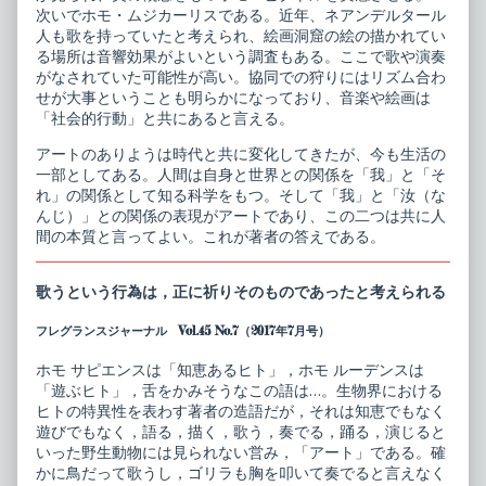
次いでホモ・ムジカーリスである。近年、ネアンデルタール
人も歌を持っていたと考えられ、絵画洞窟の絵の描かれてい
る場所は音響効果がよいという調査もある。ここで歌や演奏
がなされていた可能性が高い。協同での狩りにはリズム合わ
せが大事ということも明らかになっており、音楽や絵画は
「社会的行動」と共にあると言える。
アートのありようは時代と共に変化してきたが、今も生活の
一部としてある。人間は自身と世界との関係を「我」と「そ
れ」の関係として知る科学をもつ。そして「我」と「汝（な
んじ）」との関係の表現がアートであり、この二つは共に人
間の本質と言ってよい。これが著者の答えである。
歌うという行為は，正に祈りそのものであったと考えられる
フレグランスジャーナル Vol.45 No.7（2017年7月号）
ホモ サピエンスは「知恵あるヒト」，ホモ ルーデンスは
「遊ぶヒト」，舌をかみそうなこの語は…。生物界における
ヒトの特異性を表わす著者の造語だが，それは知恵でもなく
遊びでもなく，語る，描く，歌う，奏でる，踊る，演じると
いった野生動物には見られない営み，「アート」である。確
かに鳥だって歌うし，ゴリラも胸を叩いて奏でると言えなく